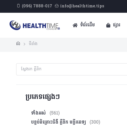
(096) 7888-017
info@healthtime.tips
ទំព័រដើម
ផ្សារ
ទីតាំង
ប្រភេទផ្សេងៗ
ទាំងអស់
(561)
បន្ទប់ពិគ្រោះ​ជំងឺ គ្លីនិក មន្ទីរពេទ្យ
(300)