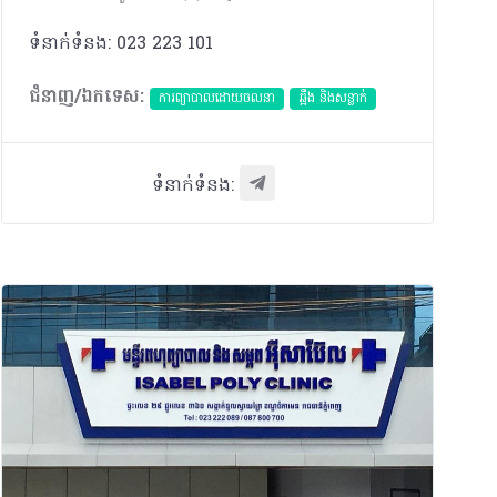
ទំនាក់ទំនង: 023 223 101
ជំនាញ/ឯកទេស:
ការព្យាបាលដោយ​ចលនា
ឆ្អឹង និងសន្លាក់
ទំនាក់ទំនង: