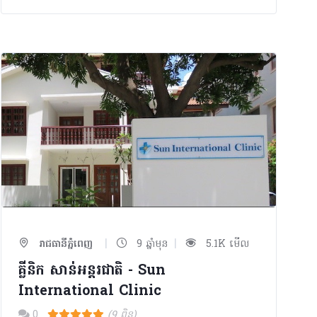
|
|
រាជធានីភ្នំពេញ
9 ឆ្នាំមុន
5.1K មើល
គ្លីនិក សាន់អន្តរជាតិ - Sun
International Clinic
0
(9 ពិន្ទុ)