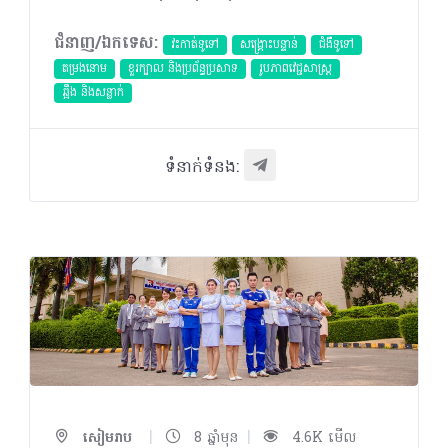
ជំនាញ/ឯកទេស:
វះកាត់ទូទៅ
សង្គ្រោះបន្ទាន់
ជំងឺទូទៅ
តម្រងនោម
ខួរក្បាល និងប្រព័ន្ធប្រសាទ
​រូបភាពវេជ្ជសាស្រ្ត
ឆ្អឹង និងសន្លាក់
ទំនាក់ទំនង:
|
|
សៀមរាប
8 ឆ្នាំមុន
4.6K មើល