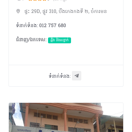
ផ្ទះ 29D, ផ្លូវ 310, បឹងកេងកងទី ២, ចំការមន
ទំនាក់ទំនង: 012 757 680
ជំនាញ/ឯកទេស:
ឆ្អឹង និងសន្លាក់
ទំនាក់ទំនង: