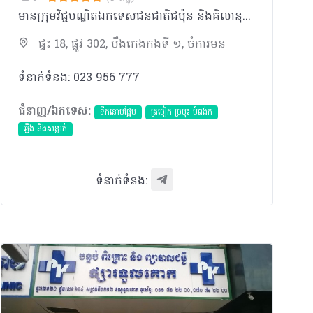
មានក្រុមវិជ្ជបណ្ឌិតឯកទេសជនជាតិជប៉ុន និងគិលានុបដ្ឋជនជាតិជប៉ុន ដែលមាននៅសាន់អ៊ិនធើណាស៊ឺនណ ល គ្លិនិក ដើម្បីផ្ដល់សេវ៉ាថែទាំសុខភាព, លើកតម្បូងនៅកម្ពុជា។​ មានឯកទេសដូចជា៖ ផ្នែកវិជ្ជសាស្រ្តទូទៅ, ផ្នែក ត្រចៀក ច្រម៉ុះ បំពុងក, ផ្នែកឆ្អឹង, ផ្នែកកុម៉ា,​ ផ្នែកចំណិអាហារ, ផ្នែកប្រព័ន្ធរំលាយអាហារ​ ក្រពះ ពោះវៀន, ផ្នែកចាក់ថ្នាំបង្ការវ៉ាក់ស៊ាំង, ផ្នែកពិនិត្យសុខភាពទូទៅ។
ផ្ទះ 18, ផ្លូវ 302, បឹងកេងកងទី ១, ចំការមន
ទំនាក់ទំនង: 023 956​​ 777
ជំនាញ/ឯកទេស:
ទឹកនោមផ្អែម
ត្រចៀក ច្រមុះ បំពង់ក
ឆ្អឹង និងសន្លាក់
ទំនាក់ទំនង: