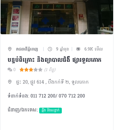
|
|
រាជធានីភ្នំពេញ
9 ឆ្នាំមុន
6.9K មើល
បន្ទប់ពិគ្រោះ និងព្យាបាលជំងឺ ផ្សារទួលគោក
0
(1 ពិន្ទុ)
ផ្ទះ 20, ផ្លូវ 614 , បឹងកក់ទី ២, ទួលគោក
ទំនាក់ទំនង: 011 712 200/ 070 712 200
ជំនាញ/ឯកទេស:
ឆ្អឹង និងសន្លាក់