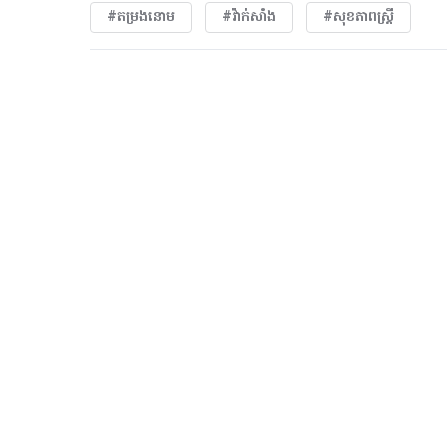
#តម្រងនោម
#វ៉ាក់សាំង
#សុខភាពស្រ្តី