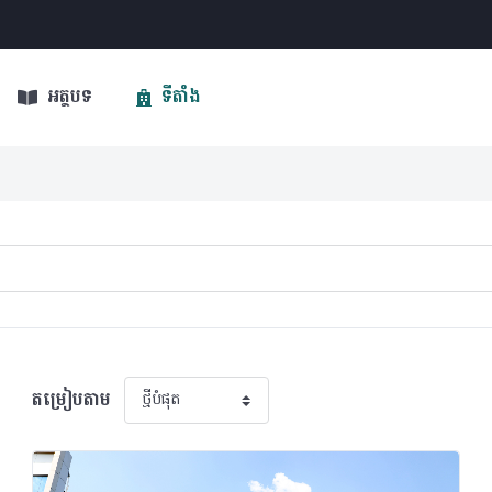
អត្ថបទ
ទីតាំង
តម្រៀបតាម