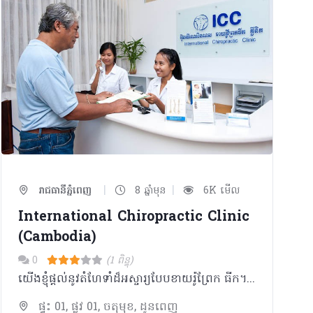
|
|
រាជធានីភ្នំពេញ
8 ឆ្នាំមុន
6K មើល
International Chiropractic Clinic
(Cambodia)
0
(1 ពិន្ទុ)
យើងខ្ញុំផ្តល់នូវតំហែទាំដ៏អស្ចារ្យបែបខាយរ៉ូព្រែក ធីក។ ជាញឹកញយ អ្នកជម្ងឺសង្កេតឃើញថាពួកគេ ទទួលបានអត្ថប្រយោជន៍ច្រើនជាងការធូរស្រាល នៃអាការៈឈឺខ្នងទៅទៀតនៅពេលពួកគេក្លាយជា អ្នកជម្ងឺរបស់យើងខ្ញុំ។​ ពួកគេនឹងយល់កាន់តែ ច្បាស់ថារាងកាយមានដំនើរការទៅយ៉ាងដូចម្តេច និងចាប់ផ្តើមឈានទៅរកសុខភាពដ៏ប្រសើរ។ យោងតាមនិយមន័យ គ្រូពេទ្យគឺជាគ្រូបង្រៀន យើងខ្ញុំនឹងបង្រៀនលោកអ្នកពីអ្វីដែលលោក អ្នកត្រូវដឹង ដើម្បីសម្រេចនូវគោលដៅសុខភាពជា ច្រើនមិនថាគោលដៅទាំងនោះធំ ឬក៏តូចនោះទេ។
ផ្ទះ 01, ផ្លូវ 01, ចតុមុខ, ដូនពេញ