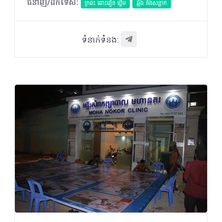
ជំនាញ/ឯកទេស:
ក្រពះ ពោះវៀន ថ្លើម
ឆ្អឹង និងសន្លាក់
ទំនាក់ទំនង: