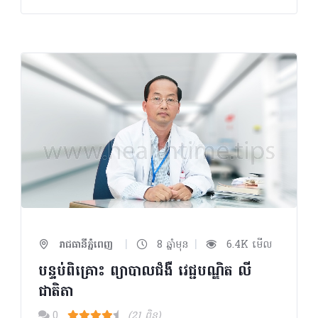
|
|
រាជធានីភ្នំពេញ
8 ឆ្នាំមុន
6.4K មើល
បន្ទប់ពិគ្រោះ ព្យាបាលជំងឺ វេជ្ជបណ្ឌិត លី​
ជាតិតា​
0
(21 ពិន្ទុ)