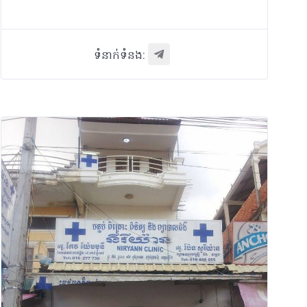
ទំនាក់ទំនង: