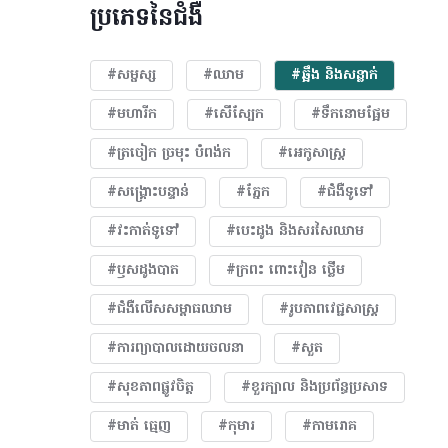
ប្រភេទនៃជំងឺ
#សម្ផស្ស
#ឈាម
#ឆ្អឹង និងសន្លាក់
#មហារីក​
#សើស្បែក
#ទឹកនោមផ្អែម
#ត្រចៀក ច្រមុះ បំពង់ក
#អេកូសាស្រ្ត
#សង្គ្រោះបន្ទាន់
#ភ្នែក​
#ជំងឺទូទៅ
#វះកាត់ទូទៅ
#បេះដូង​ និងសរសៃឈាម
#ឫសដូងបាត
#ក្រពះ ពោះវៀន ថ្លើម
#ជំងឺលើសសម្ពាធឈាម
#​រូបភាពវេជ្ជសាស្រ្ត
#ការព្យាបាលដោយ​ចលនា
#សួត
#សុខភាពផ្លូវចិត្ត
#ខួរក្បាល និងប្រព័ន្ធប្រសាទ
#មាត់ ធ្មេញ
#កុមារ
#កាមរោគ