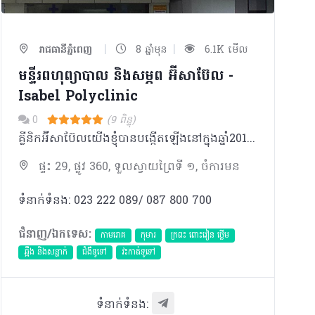
|
|
រាជធានីភ្នំពេញ
8 ឆ្នាំមុន
6.1K មើល
មន្ទីរពហុព្យាបាល និងសម្ភព អ៊ីសាប៊ែល -
Isabel Polyclinic
0
(9 ពិន្ទុ)
គ្លីនិកអ៊ីសាប៊ែលយើងខ្ញុំបានបង្កើតឡើងនៅក្នុងឆ្នាំ2017 ៌បានបំពាក់ដោយឧបករណ៍បរិក្ខាពេទ្រថ្មីៗទំនើប​ និង ​មានក្រុមវិជ្ជបណ្ឌិតមានជំនាញ ប្រកបដោយភាពទុក្ខចិត្ត ។
ផ្ទះ 29, ផ្លូវ 360, ទួលស្វាយព្រៃទី ១, ចំការមន
ទំនាក់ទំនង: 023 222 089/ 087 800 700
ជំនាញ/ឯកទេស:
កាមរោគ
កុមារ
ក្រពះ ពោះវៀន ថ្លើម
ឆ្អឹង និងសន្លាក់
ជំងឺទូទៅ
វះកាត់ទូទៅ
ទំនាក់ទំនង: