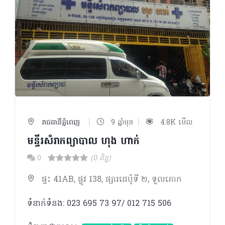
|
|
រាជធានីភ្នំពេញ
9 ឆ្នាំមុន
4.8K មើល
មន្ទីរសំរាកព្យាបាល ហុង ហាក់
0
(0 ពិន្ទុ)
ផ្ទះ 41AB, ផ្លូវ 138, ផ្សារដេប៉ូទី ២, ទួលគោក
ទំនាក់ទំនង: 023 695 73 97/ 012 715 506