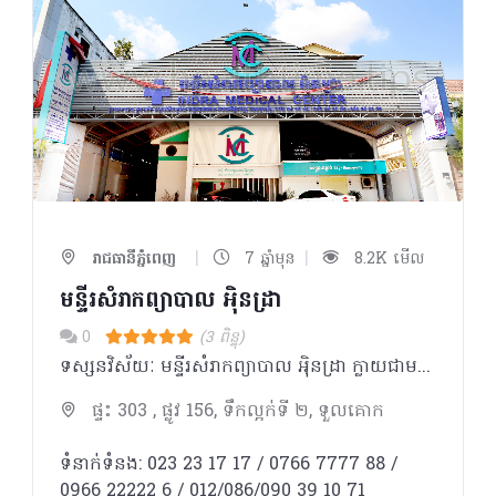
|
|
រាជធានីភ្នំពេញ
7 ឆ្នាំមុន
8.2K មើល
មន្ទីរសំរាកព្យាបាល អុិនដ្រា
0
(3 ពិន្ទុ)
ទស្សនវិស័យៈ មន្ទីរសំរាកព្យាបាល អុិនដ្រា ក្លាយជាមន្ទីរពេទ្យ ជំរើសដ៏ល្អបំផុត ប្រកបដោយទំនុកចិត្ត សំរាប់ប្រជាជនកម្ពុជា និងជនបរទេស។ បេសកកម្មៈ មន្ទីរសំរាកព្យាបាល អុិនដ្រា ខិតខំប្រឹងប្រែងដើម្បីផ្ដល់នូវ ការថែទាំនិងការព្យាបាល ដែលមានគុណភាពអន្តរជាតិ ដោយក្រុម គ្រូពេទ្យជំនាញ ជាមួយសេវាកម្មល្អឥតខ្ចោះ សម្រាប់បំពេញសេចក្តីត្រូវការរបស់អតិថិជន ។ ការប្តេជ្ញាចិត្តរបស់យើងមានដូចខាងក្រោម: - ផ្ដល់នូវសេវាវេជ្ជសាស្រ្តដែលមានគុណភាពខ្ពស់ដោយគោរពបានតាមបទដ្ឋានអន្តរជាតិ។ -ប្រកាន់ខ្ជាប់នូវតម្លៃនិងក្រមសីលធម៍ វេជ្ជសាស្ត្រ និងសិល្បៈនៃការព្យាបាល ប្រើប្រាស់នូវបច្ចេកវិទ្យាខ្ពស់បំផុត រួមជាមួយនិងឧបករណ៍វេជ្ជសាស្រ្ត ទំនើបទាន់សម័យ។ -អភិវឌ្ឍន៍ចំណេះដឹងវេជ្ជសាស្ត្របន្ថែមដោយការចូលរួមវគ្គបណ្តុះបណ្តាលវេជ្ជសាស្រ្តបន្ត និងការចូលលរួម សិក្ខាសាលា ឬសន្និសិទក្នុងតំបន់ និងអន្ដរជាតិ។ -លើកតម្កើងនិងកែលំអរគុណភាពនៃជីវិតនិងការថែទាំដល់អ្នកជំងឺរបស់យើងនៅទូទាំងប្រទេសកម្ពុជា។
ផ្ទះ 303 , ផ្លូវ 156, ទឹកល្អក់ទី ២, ទួលគោក
ទំនាក់ទំនង: 023 23 17 17 / 0766 7777 88 /
0966 22222 6 / 012/086/090 39 10 71