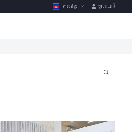
ភាសាខ្មែរ
ចូលគណនី