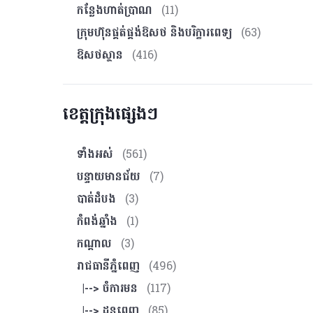
កន្លែងហាត់ប្រាណ
(11)
ក្រុមហ៊ុនផ្គត់ផ្គង់ឱសថ និងបរិក្ខារពេទ្យ
(63)
ឱសថស្ថាន
(416)
ខេត្តក្រុងផ្សេងៗ
ទាំងអស់
(561)
បន្ទាយមានជ័យ
(7)
បាត់ដំបង
(3)
កំពង់ឆ្នាំង
(1)
កណ្ដាល
(3)
រាជធានីភ្នំពេញ
(496)
|--> ចំការមន
(117)
|--> ដូនពេញ
(85)