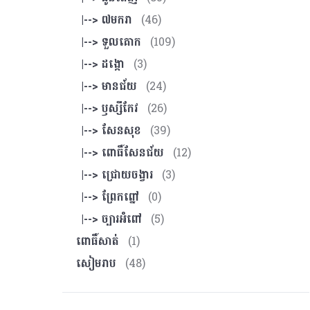
|--> ៧មករា
(46)
|--> ទួលគោក
(109)
|--> ដង្កោ
(3)
|--> មានជ័យ
(24)
|--> ឫស្សីកែវ
(26)
|--> សែនសុខ
(39)
|--> ពោធិ៍សែនជ័យ
(12)
|--> ជ្រោយចង្វារ
(3)
|--> ព្រែកព្នៅ
(0)
|--> ច្បារអំពៅ
(5)
ពោធិ៍សាត់
(1)
សៀមរាប
(48)