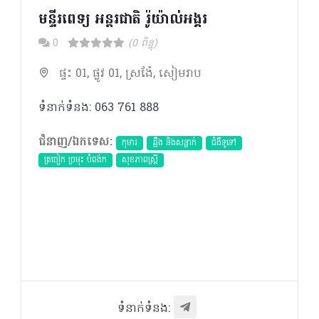
មន្ទីរពេទ្យ អន្តរជាតិ រ៉ូយ៉ាល់អង្គរ
0
(0 ពិន្ទុ)
ផ្ទះ 01, ផ្លូវ 01, ស្រង៉ែ, សៀមរាប
ទំនាក់ទំនង: 063 761 888
ជំនាញ/ឯកទេស:
កុមារ
ឆ្អឹង និងសន្លាក់
ជំងឺទូទៅ
ត្រចៀក ច្រមុះ បំពង់ក
សុខភាពស្រ្តី
ទំនាក់ទំនង: