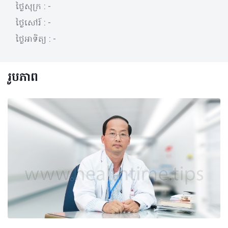
ថ្ងៃសុក្រ :
-
ថ្ងៃសៅរ៍ :
-
ថ្ងៃអាទិត្យ :
-
រូបភាព