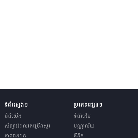
ទំព័រផ្សេងៗ
ប្រភេទផ្សេងៗ
អំពីយើង
ទំព័រដើម
សំណួរ​ដែលគេ​ច្រើន​សួរ
បណ្ណាល័យ
ភាពឯកជន
គ្លីនិក