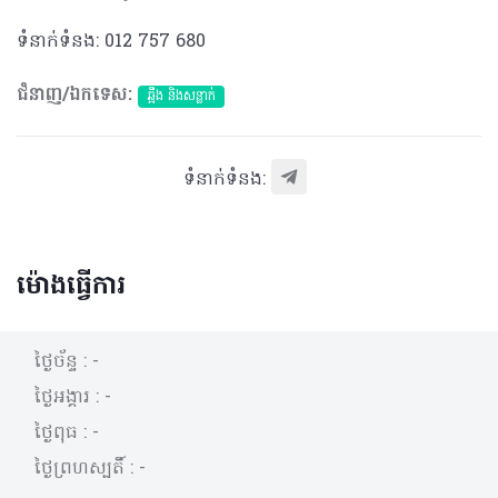
ទំនាក់ទំនង: 012 757 680
ជំនាញ/ឯកទេស:
ឆ្អឹង និងសន្លាក់
ទំនាក់ទំនង:
ម៉ោងធ្វើការ
ថ្ងៃច័ន្ទ :
-
ថ្ងៃអង្គារ :
-
ថ្ងៃពុធ :
-
ថ្ងៃព្រហស្បតិ៍ :
-