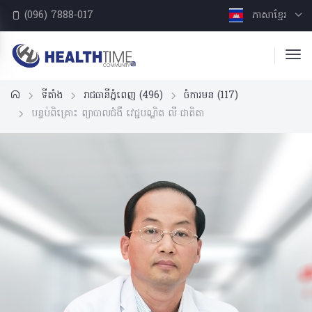
(096) 7888-017
ភាសាខ្មែរ
ទីតាំង
រាជធានីភ្នំពេញ
(496)
ចំការមន
(117)
បន្ទប់ពិគ្រោះ ព្យាបាលជំងឺ វេជ្ជបណ្ឌិត លី​ ជាតិតា​