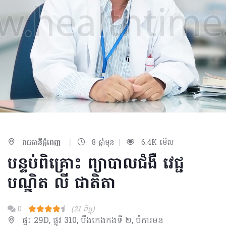
|
|
រាជធានីភ្នំពេញ
8 ឆ្នាំមុន
6.4K មើល
បន្ទប់ពិគ្រោះ ព្យាបាលជំងឺ វេជ្ជ
បណ្ឌិត លី​ ជាតិតា​
0
(21 ពិន្ទុ)
ផ្ទះ 29D, ផ្លូវ 310, បឹងកេងកងទី ២, ចំការមន