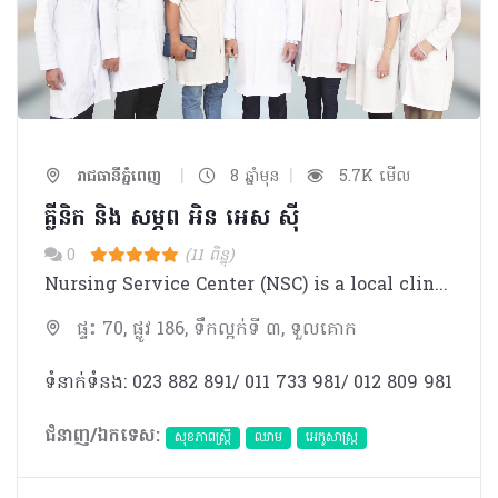
|
|
រាជធានីភ្នំពេញ
8 ឆ្នាំមុន
5.7K មើល
គ្លីនិក និង​ សម្ភព អិន អេស ស៊ី
0
(11 ពិន្ទុ)
Nursing Service Center (NSC) is a local clinic that provides various kinds of treatment.Doctors and staffs at NSC are highly trained and qualified for the service.
ផ្ទះ 70, ផ្លូវ 186, ទឹកល្អក់ទី ៣, ទួលគោក
ទំនាក់ទំនង: 023 882 891/ 011 733 981/ 012 809 981
ជំនាញ/ឯកទេស:
សុខភាពស្រ្តី
ឈាម
អេកូសាស្រ្ត