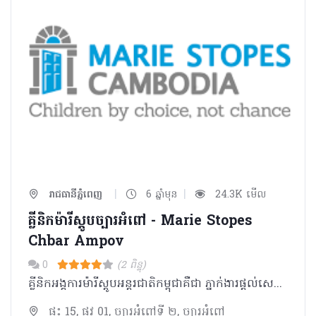
|
|
រាជធានីភ្នំពេញ
6 ឆ្នាំមុន
24.3K មើល
គ្លីនិកម៉ារីស្តូបច្បារអំពៅ - Marie Stopes
Chbar Ampov
0
(2 ពិន្ទុ)
គ្លីនិកអង្គការម៉ារីស្តូបអន្តរជាតិកម្ពុជាគឺជា ភ្នាក់ងារផ្តល់សេវាឈានមុខគេផ្នែករំលូតកូនដោយសុវត្ថិភាព ពន្យារកំណើត សុខភាពបន្តពូជ និងផ្លូវភេទ។
ផ្ទះ 15, ផ្លូវ 01, ច្បារអំពៅទី ២, ច្បារអំពៅ