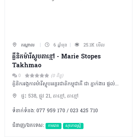
|
|
កណ្ដាល
6 ឆ្នាំមុន
25.1K មើល
គ្លីនិកម៉ារីស្តូបតាខ្មៅ - Marie Stopes
Takhmao
0
(0 ពិន្ទុ)
គ្លិនិកអង្គការម៉ារីស្តូបអន្តរជាតិកម្ពុជាគឺ ជា ភ្នាក់ងារ ផ្តល់សេវាឈាន មុខ គេ ផ្នែក រំលូត កូនដោយសុវត្ថិភាព ពន្យារកំណើត សុខភាពបន្តពូជ និងផ្លូវភេទ។
ផ្ទះ 538, ផ្លូវ 21, តាខ្មៅ, តាខ្មៅ
ទំនាក់ទំនង: 077 959 170 / 023 425 710
ជំនាញ/ឯកទេស:
កាមរោគ
សុខភាពស្រ្តី