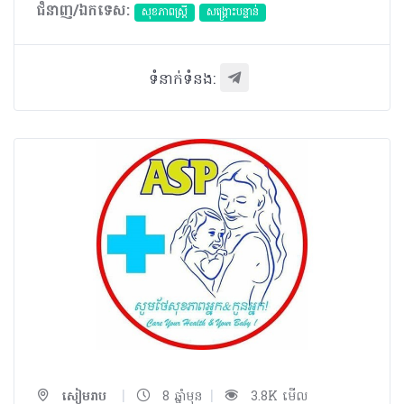
ជំនាញ/ឯកទេស:
សុខភាពស្រ្តី
សង្គ្រោះបន្ទាន់
ទំនាក់ទំនង:
|
|
សៀមរាប
8 ឆ្នាំមុន
3.8K មើល