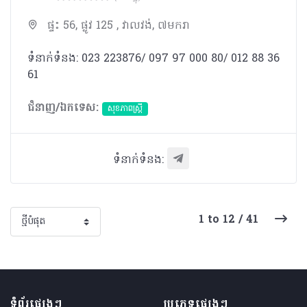
ផ្ទះ 56, ផ្លូវ 125 , វាលវង់, ៧មករា
ទំនាក់ទំនង: 023 223876/ 097 97 000 80/ 012 88 36
61
ជំនាញ/ឯកទេស:
សុខភាពស្រ្តី
ទំនាក់ទំនង:
1 to 12 / 41
ទំព័រផ្សេងៗ
ប្រភេទផ្សេងៗ