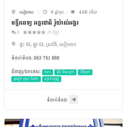
|
|
សៀមរាប
8 ឆ្នាំមុន
4.6K មើល
មន្ទីរពេទ្យ អន្តរជាតិ រ៉ូយ៉ាល់អង្គរ
0
(0 ពិន្ទុ)
ផ្ទះ 01, ផ្លូវ 01, ស្រង៉ែ, សៀមរាប
ទំនាក់ទំនង: 063 761 888
ជំនាញ/ឯកទេស:
កុមារ
ឆ្អឹង និងសន្លាក់
ជំងឺទូទៅ
ត្រចៀក ច្រមុះ បំពង់ក
សុខភាពស្រ្តី
ទំនាក់ទំនង: