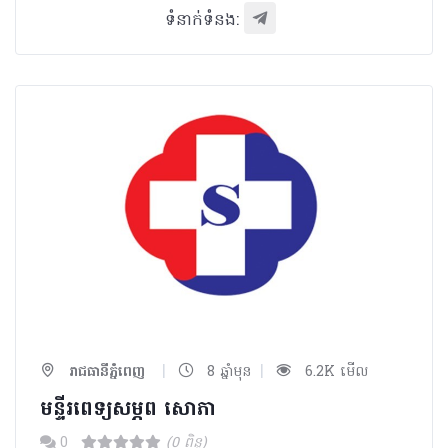
ទំនាក់ទំនង:
|
|
រាជធានីភ្នំពេញ
8 ឆ្នាំមុន
6.2K មើល
មន្ទីរពេទ្យសម្ភព សោភា
0
(0 ពិន្ទុ)