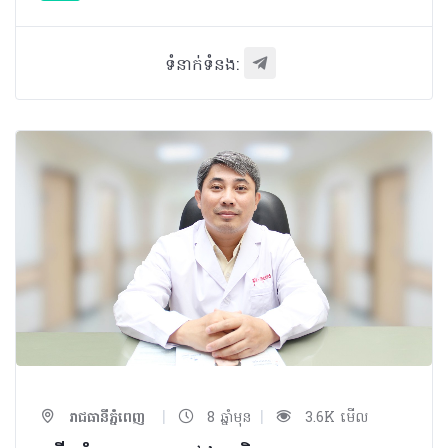
ទំនាក់ទំនង:
|
|
រាជធានីភ្នំពេញ
8 ឆ្នាំមុន
3.6K មើល