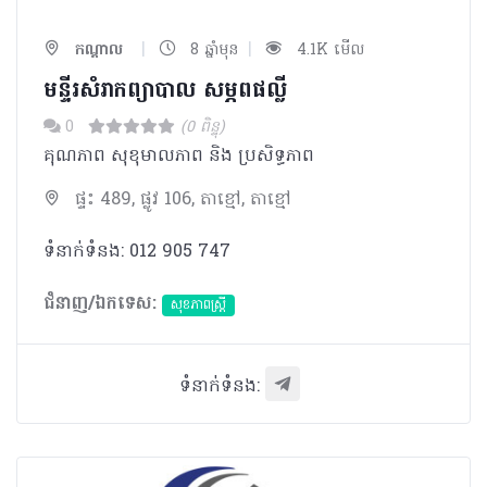
|
|
កណ្ដាល
8 ឆ្នាំមុន
4.1K មើល
មន្ទីរសំរាកព្យាបាល​ សម្ភពផល្លី​​
0
(0 ពិន្ទុ)
គុណភាព សុខុមាលភាព និង ប្រសិទ្ធភាព
ផ្ទះ 489, ផ្លូវ 106, តាខ្មៅ, តាខ្មៅ
ទំនាក់ទំនង: 012 905 747
ជំនាញ/ឯកទេស:
សុខភាពស្រ្តី
ទំនាក់ទំនង: