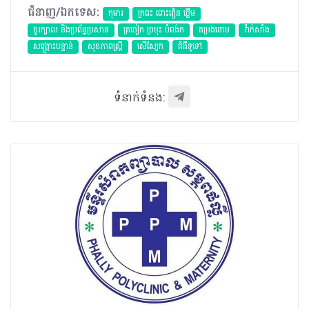
ជំនាញ/ឯកទេស:
កុមារ
ក្រពះ ពោះវៀន ថ្លើម
ខួរក្បាល និងប្រព័ន្ធប្រសាទ
ត្រចៀក ច្រមុះ បំពង់ក
តម្រងនោម
វ៉ាក់សាំង
សង្គ្រោះបន្ទាន់
សុខភាពស្រ្តី
សើស្បែក
ជំងឺទូទៅ
ទំនាក់ទំនង: