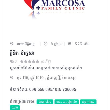
|
|
រាជធានីភ្នំពេញ
8 ឆ្នាំមុន
5.2K មើល
គ្លីនិក ម៉ាកូសា
0
(0 ពិន្ទុ)
ពួកយើងថែទាំលោកអ្នកដោយយកចិត្តទុកដាក់។
ផ្ទះ 115, ផ្លូវ 1019 , ភ្នំពេញថ្មី, សែនសុខ
ទំនាក់ទំនង: 099 666 595/ 016 736695
ជំនាញ/ឯកទេស:
ទឹកនោមផ្អែម
ក្រពះ ពោះវៀន ថ្លើម
សុខភាពស្រ្តី
ឈាម