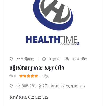
|
|
រាជធានីភ្នំពេញ
8 ឆ្នាំមុន
3.9K មើល
មន្ទីរសំរាកព្យាបាល សម្ភពចំរើន
0
(3 ពិន្ទុ)
ផ្ទះ 308-381, ផ្លូវ 271, ទឹកល្អក់ទី ១, ទួលគោក
ទំនាក់ទំនង: 012 512 012