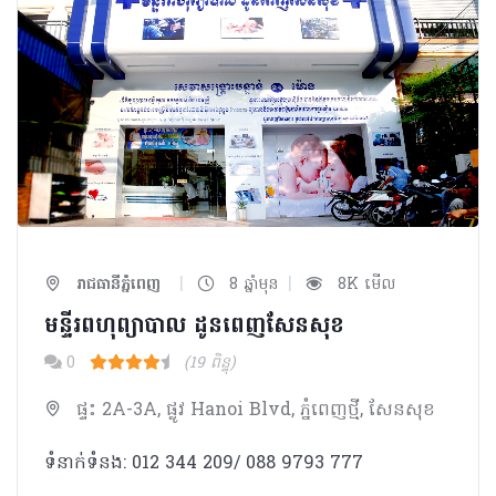
|
|
រាជធានីភ្នំពេញ
8 ឆ្នាំមុន
8K មើល
មន្ទីរពហុព្យាបាល ដូនពេញសែនសុខ
0
(19 ពិន្ទុ)
ផ្ទះ 2A-3A, ផ្លូវ Hanoi Blvd, ភ្នំពេញថ្មី, សែនសុខ
ទំនាក់ទំនង: 012 344 209/ 088 9793 777