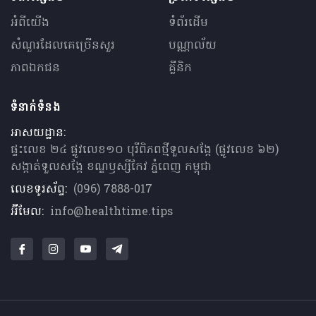
អំពីយើង
ទំព័រដើម
សំណួរ​ដែលគេ​ច្រើន​សួរ
បណ្ណាល័យ
ភាពឯកជន
គ្លីនិក
ទំនាក់ទំនង
អាសយដ្ឋាន:
ផ្ទះលេខ ២៤ ផ្លូវលេខ១០ បុរីពិភពថ្មីទួលសង្កែ (ផ្លូវលេខ ៦២)
សង្កាត់ទួលសង្កែ ខណ្ឌឫស្សីកែវ ភ្នំពេញ កម្ពុជា
លេខទូរស័ព្ទ:
(096) 7888-017
អ៊ីមែល:
info@healthtime.tips