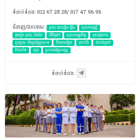
ទំនាក់ទំនង: 012 67 28 28/ 017 47 96 96
ជំនាញ/ឯកទេស:
ក្រពះ ពោះវៀន ថ្លើម
សុខភាពស្រ្តី
ត្រចៀក ច្រមុះ បំពង់ក
ជំងឺទូទៅ
សុខភាពផ្លូវចិត្ត
ឫសដូងបាត
ខួរក្បាល និងប្រព័ន្ធប្រសាទ
ទឹកនោមផ្អែម
មហារីក​
វះកាត់ទូទៅ
វ៉ាក់សាំង
សួត
​រូបភាពវេជ្ជសាស្រ្ត
ទំនាក់ទំនង: