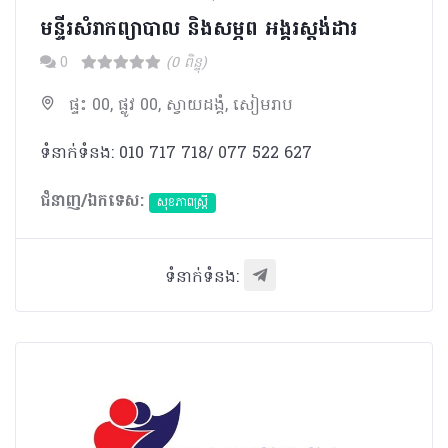
មន្ទីរសំរាកព្យាបាល និងសម្ភព អង្គរស្តង់ដារ
0
(0 ពិន្ទុ)
ផ្ទះ 00, ផ្លូវ 00, ស្វាយដង្គំ, សៀមរាប
ទំនាក់ទំនង: 010 717 718/ 077 522 627
ជំនាញ/ឯកទេស:
សុខភាពស្រ្តី
ទំនាក់ទំនង: