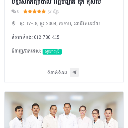
មន្ទីរសំរាកព្យាបាល វេជ្ជបណ្ឌិត ឌុក កុសល
0
(3 ពិន្ទុ)
ផ្ទះ 17-18, ផ្លូវ 2004, កាកាប, ពោធិ៍សែនជ័យ
ទំនាក់ទំនង: 012 730 415
ជំនាញ/ឯកទេស:
សុខភាពស្រ្តី
ទំនាក់ទំនង: