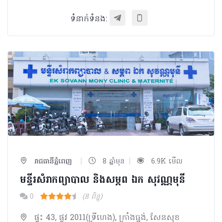
ទំនាក់ទំនង:
|
|
រាជធានីភ្នំពេញ
8 ឆ្នាំមុន
6.9K មើល
មន្ទីរសំរាកព្យាបាល និងសម្ភព ឯក សុវណ្ណមុនី
0
(8 ពិន្ទុ)
ផ្ទះ 43, ផ្លូវ 2011(ទ្រីហេង), ក្រាំងធ្នង់, សែនសុខ