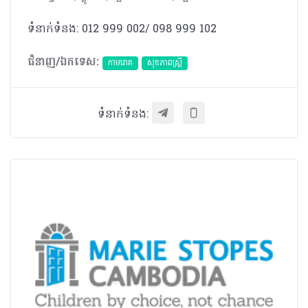
ទំនាក់ទំនង: 012 999 002/ 098 999 102
ជំនាញ/ឯកទេស:
កាមរោគ
សុខភាពស្រ្តី
ទំនាក់ទំនង: