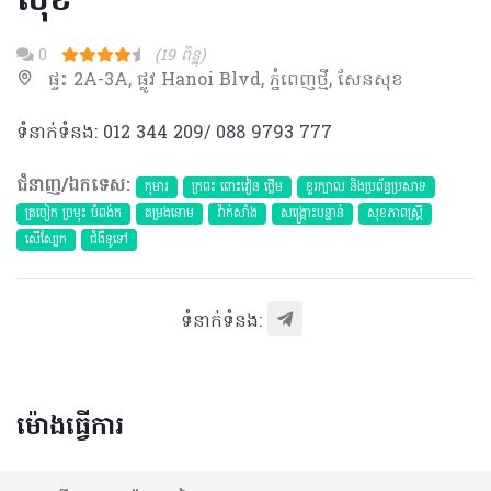
សុខ
0
(19 ពិន្ទុ)
ផ្ទះ 2A-3A, ផ្លូវ Hanoi Blvd, ភ្នំពេញថ្មី, សែនសុខ
ទំនាក់ទំនង: 012 344 209/ 088 9793 777
ជំនាញ/ឯកទេស:
កុមារ
ក្រពះ ពោះវៀន ថ្លើម
ខួរក្បាល និងប្រព័ន្ធប្រសាទ
ត្រចៀក ច្រមុះ បំពង់ក
តម្រងនោម
វ៉ាក់សាំង
សង្គ្រោះបន្ទាន់
សុខភាពស្រ្តី
សើស្បែក
ជំងឺទូទៅ
ទំនាក់ទំនង:
ម៉ោងធ្វើការ