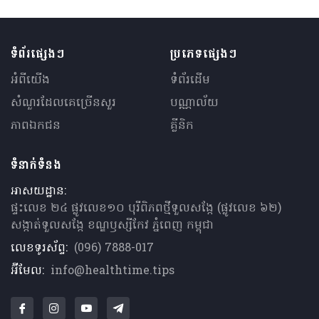
ទំព័រផ្សេងៗ
ប្រភេទផ្សេងៗ
អំពីយើង
ទំព័រដើម
សំណួរ​ដែលគេ​ច្រើន​សួរ
បណ្ណាល័យ
ភាពឯកជន
គ្លីនិក
ទំនាក់ទំនង
អាសយដ្ឋាន:
ផ្ទះលេខ ២៤ ផ្លូវលេខ១០ បុរីពិភពថ្មីទួលសង្កែ (ផ្លូវលេខ ៦២)
សង្កាត់ទួលសង្កែ ខណ្ឌឫស្សីកែវ ភ្នំពេញ កម្ពុជា
លេខទូរស័ព្ទ:
(096) 7888-017
អ៊ីមែល:
info@healthtime.tips