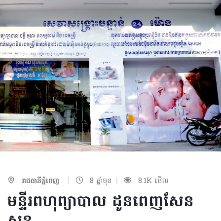
|
|
រាជធានីភ្នំពេញ
8 ឆ្នាំមុន
8.1K មើល
មន្ទីរពហុព្យាបាល ដូនពេញសែន