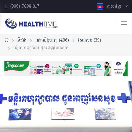
(096) 7888-017
ភាសាខ្មែរ
ទីតាំង
រាជធានីភ្នំពេញ
(496)
សែនសុខ
(39)
មន្ទីរពហុព្យាបាល ដូនពេញសែនសុខ