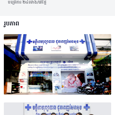
បម្រើការ​ ២៤ម៉ោង/៧ថ្ងៃ
រូបភាព