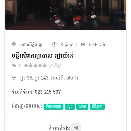
|
|
រាជធានីភ្នំពេញ
8 ឆ្នាំមុន
5.6K មើល
មន្ទីរសំរាកព្យាបាល​ រដ្ឋាយ៉ាន់
0
(0 ពិន្ទុ)
ផ្ទះ 36, ផ្លូវ 143, វាលវង់, ៧មករា
ទំនាក់ទំនង: 023 215 507
ជំនាញ/ឯកទេស:
ទឹកនោមផ្អែម
សួត
ឈាម
ជំងឺទូទៅ
ទំនាក់ទំនង: