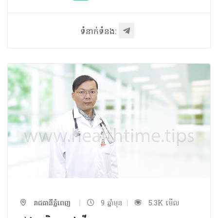
ទំនាក់ទំនង:
|
|
រាជធានីភ្នំពេញ
9 ឆ្នាំមុន
5.3K មើល