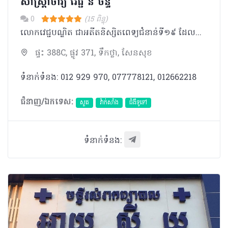
សាស្រ្តាចារ្យ វេជ្ជ នី​ ចន្ទី
0
(15 ពិន្ទុ)
លោកវេជ្ជបណ្ឌិត ជាអតីតនិស្សិតពេទ្យជំនាន់ទី១៩ ដែល​បាន​បញ្ចប់ការសិក្សាបរិញ្ញាបត្រជាវេជ្ជបណ្ឌិត នៅឆ្នាំ១៩៩៧។ ក្រោយមក ចូលបម្រើការក្នុងក្របខ័ណ្ឌរដ្ឋ ជាគ្រូពេទ្យ​ទូទៅ​ និងជាប្រធាន​ផ្នែកសង្រ្គោះបន្ទាន់ ប្រចាំនៅមន្ទីរពេទ្យ​ស្រុកប្រតិបត្តិ ស្រុកសូទ្រនិគមន៍ ខេត្តសៀមរាប​ពីឆ្នាំ១៩៩៨ ដល់ឆ្នាំ២០០០។ ឆ្នាំ២០០០ ដល់ឆ្នាំ២០០៣​ លោកវេជ្ជបណ្ឌិតបន្តការថ្នាក់ឯកទេសទូទៅ នៅសាកលវិទ្យាល័យវិទ្យាសាស្រ្តសុខាភិបាល រួចបន្តឯកទេសផ្នែកជំងឺសួតនៅប្រទេសបារាំងពីឆ្នាំ២០០៣​ដល់២០០៥​។​ នៅដើមឆ្នាំ២០០៦​ រហូតដល់បច្ចុប្បន្នលោកវេជ្ជបណ្ឌិត បម្រើការក្នុងមន្ទីរពេទ្យព្រះកុសមៈ ក្នុងឋានៈជាប្រធានជំងឺសួត​។​
ផ្ទះ 388C, ផ្លូវ 371, ទឹកថ្លា, សែនសុខ
ទំនាក់ទំនង: 012 929 970, 077778121, 012662218
ជំនាញ/ឯកទេស:
សួត
វ៉ាក់សាំង
ជំងឺទូទៅ
ទំនាក់ទំនង: