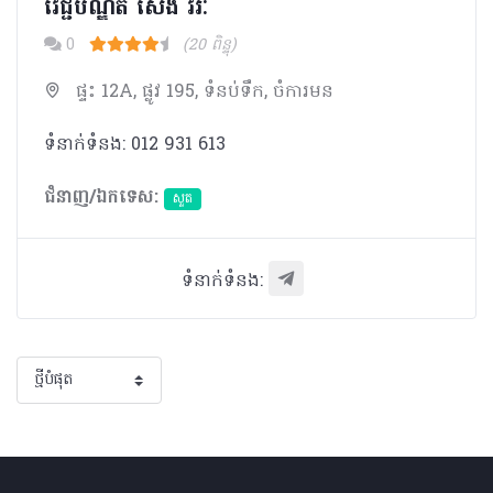
​វេជ្ជបណ្ឌិត សេង វីរៈ
0
(20 ពិន្ទុ)
ផ្ទះ 12A, ផ្លូវ 195, ទំនប់ទឹក, ចំការមន
ទំនាក់ទំនង: 012 931 613
ជំនាញ/ឯកទេស:
សួត
ទំនាក់ទំនង: