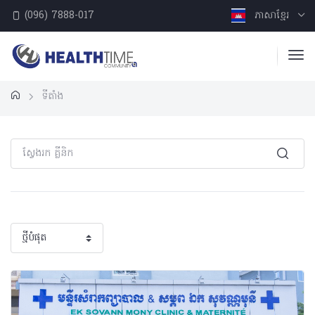
(096) 7888-017
ភាសាខ្មែរ
ទីតាំង