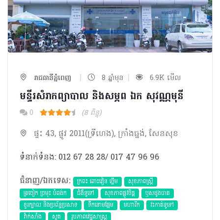
|
|
រាជធានីភ្នំពេញ
8 ឆ្នាំមុន
6.9K មើល
មន្ទីរសំរាកព្យាបាល និងសម្ភព ឯក សុវណ្ណមុនី
0
(8 ពិន្ទុ)
ផ្ទះ 43, ផ្លូវ 2011(ទ្រីហេង), ក្រាំងធ្នង់, សែនសុខ
ទំនាក់ទំនង: 012 67 28 28/ 017 47 96 96
ជំនាញ/ឯកទេស:
ក្រពះ ពោះវៀន ថ្លើម
សុខភាពស្រ្តី
ត្រចៀក ច្រមុះ បំពង់ក
ជំងឺទូទៅ
សុខភាពផ្លូវចិត្ត
ឫសដូងបាត
ខួរក្បាល និងប្រព័ន្ធប្រសាទ
ទឹកនោមផ្អែម
មហារីក​
វះកាត់ទូទៅ
វ៉ាក់សាំង
សួត
​រូបភាពវេជ្ជសាស្រ្ត