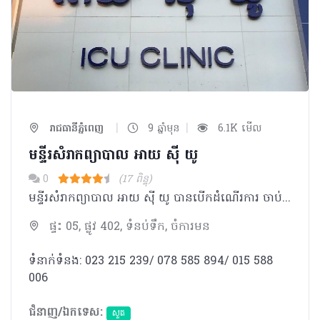
|
|
រាជធានីភ្នំពេញ
9 ឆ្នាំមុន
6.1K មើល
មន្ទីរសំរាកព្យាបាល​ អាយ​ ស៊ី យូ
0
(17 ពិន្ទុ)
មន្ទីរសំរាកព្យាបាល​ អាយ​ ស៊ី យូ បានបើកដំណើរការ ចាប់ពី ថ្ងៃទី០១​ ខែមករា ឆ្នាំ២០១៦ ដែលមានវេជ្ជបណ្ឌិត មានជំនាញច្បាស់លាស់ និងប្រកបដោយក្រមសីលធម៌វិជ្ជាជីវៈត្រឹមត្រូវ។
ផ្ទះ 05, ផ្លូវ 402, ទំនប់ទឹក, ចំការមន
ទំនាក់ទំនង: 023 215 239/ 078 585 894/ 015 588
006
ជំនាញ/ឯកទេស:
សួត