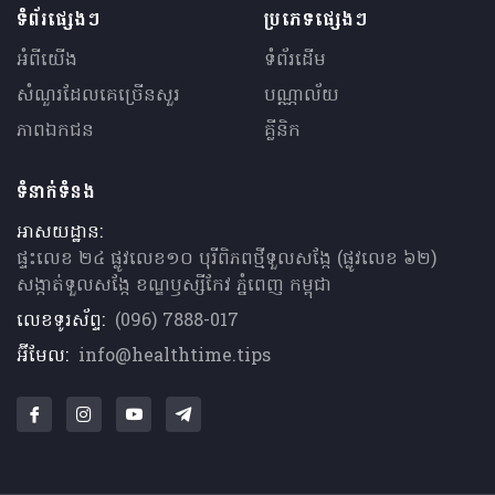
ទំព័រផ្សេងៗ
ប្រភេទផ្សេងៗ
អំពីយើង
ទំព័រដើម
សំណួរ​ដែលគេ​ច្រើន​សួរ
បណ្ណាល័យ
ភាពឯកជន
គ្លីនិក
ទំនាក់ទំនង
អាសយដ្ឋាន:
ផ្ទះលេខ ២៤ ផ្លូវលេខ១០ បុរីពិភពថ្មីទួលសង្កែ (ផ្លូវលេខ ៦២)
សង្កាត់ទួលសង្កែ ខណ្ឌឫស្សីកែវ ភ្នំពេញ កម្ពុជា
លេខទូរស័ព្ទ:
(096) 7888-017
អ៊ីមែល:
info@healthtime.tips