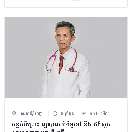
|
|
រាជធានីភ្នំពេញ
8 ឆ្នាំមុន
9.7K មើល
បន្ទប់ពិគ្រោះ ព្យាបាល ជំងឺទូទៅ និង ជំងឺសួត​