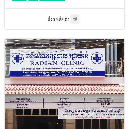
ទំនាក់ទំនង: