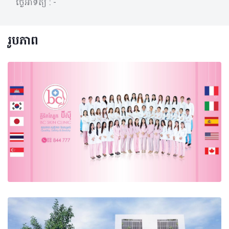
ថ្ងៃអាទិត្យ :
-
រូបភាព