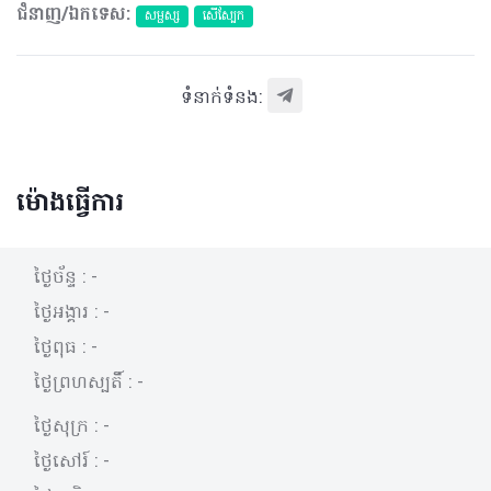
ជំនាញ/ឯកទេស:
សម្ផស្ស
សើស្បែក
ទំនាក់ទំនង:
ម៉ោងធ្វើការ
ថ្ងៃច័ន្ទ :
-
ថ្ងៃអង្គារ :
-
ថ្ងៃពុធ :
-
ថ្ងៃព្រហស្បតិ៍ :
-
ថ្ងៃសុក្រ :
-
ថ្ងៃសៅរ៍ :
-