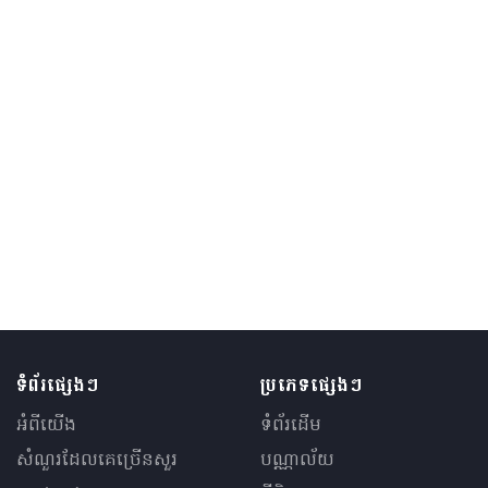
ទំព័រផ្សេងៗ
ប្រភេទផ្សេងៗ
អំពីយើង
ទំព័រដើម
សំណួរ​ដែលគេ​ច្រើន​សួរ
បណ្ណាល័យ