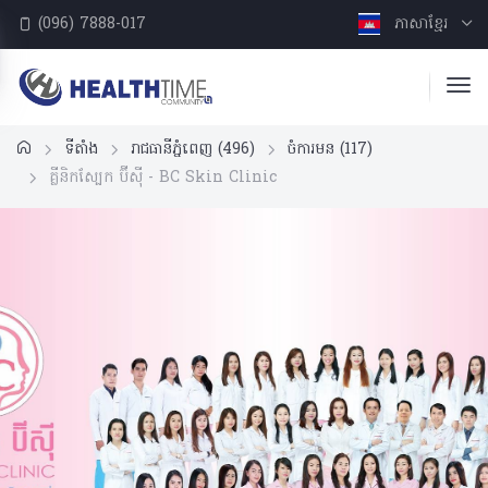
(096) 7888-017
ភាសាខ្មែរ
ទីតាំង
រាជធានីភ្នំពេញ
(496)
ចំការមន
(117)
គ្លីនិកស្បែក ប៊ីស៊ី - BC Skin Clinic