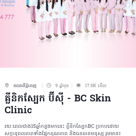
|
|
រាជធានីភ្នំពេញ
9 ឆ្នាំមុន
17.5K មើល
គ្លីនិកស្បែក ប៊ីស៊ី - BC Skin
Clinic
រយៈពេលជាង15ឆ្នាំកន្លងមកនេះ គ្លីនិកស្បែកBC ប្រកបដោយ
សក្តានុពលភាពទាំងផ្នែកគុណភាព និងធនធានមនុស្ស រួមមាន៖