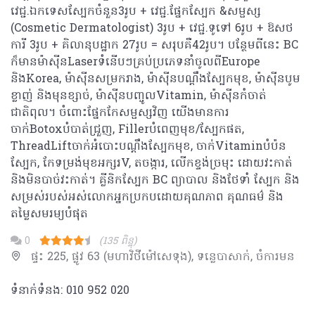
វេជ្ជ.ឯកទេសស្បែកចំនួន3រូប + វេជ្ជ.ផ្នែកស្បែក &សម្ផស្ស
(Cosmetic Dermatologist) 3រូប + វេជ្ជ.ទូទៅ 6រូប + ឱសថ
ការី 3រូប + គិលានុបដ្ឋាក 27រូប = សរុបគឺ42រូប។ បន្ថែមពីនេះ BC
ក៏មានម៉ាស៊ីនLaserទំនើបៗគ្រប់ប្រភេទនាំចូលពីEurope
និងKorea, ម៉ាស៊ីនសម្រករាង, ម៉ាស៊ីនបណ្តឹងស្បែកមុខ, ម៉ាស៊ីនបូម
ខ្លាញ់ និងមុនខ្សាច់, ម៉ាស៊ីនបញ្ចូលVitamin, ម៉ាស៊ីនកំចាត់
ជាតិពុល។ ចំពោះផ្នែកកែសម្ផស្សវិញ យើងមានការ
ចាក់Botoxបំបាត់ជ្រួញ, Fillerបំពេញមុខ/ស្បែកផត,
ThreadLiftចាក់អំបោះបណ្តឹងស្បែកមុខ, ចាក់Vitaminបំប៉ន
ស្បែក, កែទម្រង់មុខអក្សរV, តចង្ការ, លើកខ្ទង់ច្រមុះ ដោយវះកាត់
និងមិនបាច់វះកាត់។ គ្លីនិកស្បែក BC ព្យាបាល និងថែទាំ ស្បែក និង
សម្រស់របស់អស់លោកអ្នកប្រកបដោយគុណភាព គុណធម៌ និង
តម្លៃសមរម្យបំផុត
0
(135 ពិន្ទុ)
ផ្ទះ 225, ផ្លូវ 63 (មហាវិថីម៉ៅសេទុង), ទន្លេបាសាក់, ចំការមន
ទំនាក់ទំនង: 010 952 020