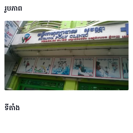
រូបភាព
ទីតាំង