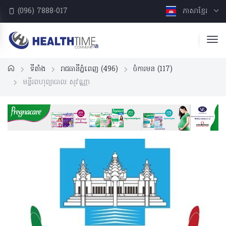
(096) 7888-017
ភាសាខ្មែរ
ទីតាំង
រាជធានីភ្នំពេញ
(496)
ចំការមន
(117)
មន្ទីរពហុព្យាបាល​ សុវណ្ណា