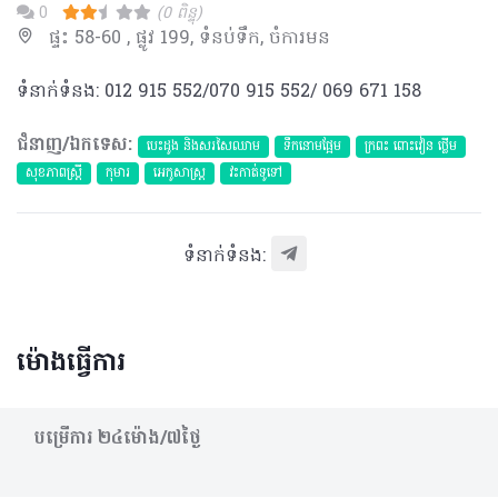
0
(0 ពិន្ទុ)
ផ្ទះ 58-60 , ផ្លូវ 199, ទំនប់ទឹក, ចំការមន
ទំនាក់ទំនង: 012 915 552/070 915 552/ 069 671 158
ជំនាញ/ឯកទេស:
បេះដូង​ និងសរសៃឈាម
ទឹកនោមផ្អែម
ក្រពះ ពោះវៀន ថ្លើម
សុខភាពស្រ្តី
កុមារ
អេកូសាស្រ្ត
វះកាត់ទូទៅ
ទំនាក់ទំនង:
ម៉ោងធ្វើការ
បម្រើការ​ ២៤ម៉ោង/៧ថ្ងៃ