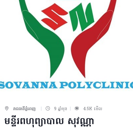
|
|
រាជធានីភ្នំពេញ
9 ឆ្នាំមុន
4.5K មើល
មន្ទីរពហុព្យាបាល​ សុវណ្ណា