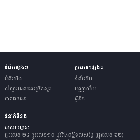
ទំព័រផ្សេងៗ
ប្រភេទផ្សេងៗ
អំពីយើង
ទំព័រដើម
សំណួរ​ដែលគេ​ច្រើន​សួរ
បណ្ណាល័យ
ភាពឯកជន
គ្លីនិក
ទំនាក់ទំនង
អាសយដ្ឋាន:
ផ្ទះលេខ ២៤ ផ្លូវលេខ១០ បុរីពិភពថ្មីទួលសង្កែ (ផ្លូវលេខ ៦២)