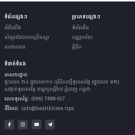
ទំព័រផ្សេងៗ
ប្រភេទផ្សេងៗ
អំពីយើង
ទំព័រដើម
សំណួរ​ដែលគេ​ច្រើន​សួរ
បណ្ណាល័យ
ភាពឯកជន
គ្លីនិក
ទំនាក់ទំនង
អាសយដ្ឋាន:
ផ្ទះលេខ ២៤ ផ្លូវលេខ១០ បុរីពិភពថ្មីទួលសង្កែ (ផ្លូវលេខ ៦២)
សង្កាត់ទួលសង្កែ ខណ្ឌឫស្សីកែវ ភ្នំពេញ កម្ពុជា
លេខទូរស័ព្ទ:
(096) 7888-017
អ៊ីមែល:
info@healthtime.tips