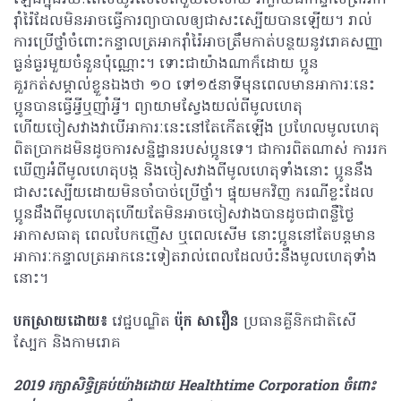
ឡើងក្នុងរយៈពេលយូរលើសពីមួយខែហើយ វាក្លាយជាកន្ទាលត្រអាក
រ៉ាំរ៉ៃដែលមិនអាចធ្វើការព្យាបាលឲ្យជាសះស្បើយបានឡើយ។ រាល់
ការប្រើថ្នាំចំពោះកន្ទាលត្រអាករ៉ាំរ៉ៃអាចត្រឹមកាត់បន្ថយនូវរោគសញ្ញា
ធ្ងន់ធ្ងរមួយចំនួនប៉ុណ្ណោះ។ ទោះជាយ៉ាងណាក៏ដោយ ប្អូន
គួរកត់សម្គាល់ខ្លួនឯងថា ១០ ទៅ១៥នាទីមុនពេលមានអាការៈនេះ
ប្អូនបានធ្វើអ្វីឬញ៉ាំអ្វី។ ព្យាយាមស្វែងយល់ពីមូលហេតុ
ហើយចៀសវាងវាបើអាការៈនេះនៅតែកើតឡើង ប្រហែលមូលហេតុ
ពិតប្រាកដមិនដូចការសន្និដ្ឋានរបស់ប្អូនទេ។ ជាការពិតណាស់ ការរក
ឃើញអំពីមូលហេតុបង្ក និងចៀសវាងពីមូលហេតុទាំងនោះ ប្អូននឹង
ជាសះស្បើយដោយមិនចាំបាច់ប្រើថ្នាំ។ ផ្ទុយមកវិញ ករណីខ្លះដែល
ប្អូនដឹងពីមូលហេតុហើយតែមិនអាចចៀសវាងបានដូចជាពន្លឺថ្ងៃ
អាកាសធាតុ ពេលបែកញើស ឬពេលសើម នោះប្អូននៅតែបន្តមាន
អាការៈកន្ទាលត្រអាកនេះទៀតរាល់ពេលដែលប៉ះនឹងមូលហេតុទាំង
នោះ។
បកស្រាយដោយ៖
វេជ្ជបណ្ឌិត
ប៉ុក សាវឿន
ប្រធានគ្លីនិកជាតិសើ
ស្បែក និងកាមរោគ
2019 រក្សាសិទ្ធិគ្រប់យ៉ាង​ដោយ Healthtime Corporation ចំពោះ