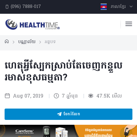
(096) 7888-017
ភាសាខ្មែរ
បណ្ណាល័យ
អត្ថបទ
ហេតុអ្វីស្បែកស្រាប់តែចេញកន្ទួល
រមាស់ខុសធម្មតា?
Aug 07, 2019
|
7 ឆ្នាំមុន
|
47.5K មើល
ចែករំលែក