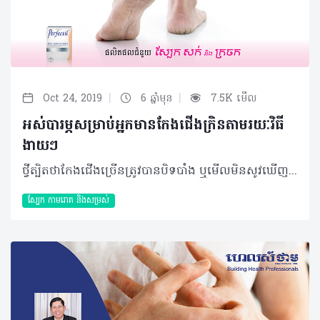
|
|
Oct 24, 2019
6 ឆ្នាំមុន
7.5K មើល
អស់បារម្ភសម្រាប់អ្នកមានកែងជើងក្រិនតាមរយៈវិធី
ងាយៗ
ថ្វីត្បិតថាកែងជើងច្រើនត្រូវបានបិទបាំង ឬមើលមិនសូវឃើញក៏ពិតមែន តែការថែទាំសុខភាព និងសម្ផស្សរបស់វា ពិតជាមិនអាចត្រូវបានមើលរំលងឡើយ។ ជាមួយនឹងរូបមន្តពីធម្មជាតិងាយៗ ខាងក្រោមនេះ អ្នកដែលមានបញ្ហាស្បែកជើងក្រិន ជាពិសេសនៅកែងជើងនឹងលែងមានកង្វល់ទៀតហើយ… អំបិល-ក្រូចឆ្មារ លាយអំបិល ១ស្លាបព្រាបាយ ជាមួយនឹងទឹកក្រូចឆ្មារ១ស្លាបព្រាបាយ នៅក្នុងទឹកក្តៅឧណ្ហៗ ហើយដាក់ជើងត្រាំប្រមាណ ១៥-២០នាទី ហើយប្រើថ្មខាត់ស្បែកត្រដុសស្បែកជើងដែលក្រិន រួចជូតឲ្យស្ងួត ហើយលាបក្រែមបន្ថែមសំណើមដល់ស្បែក។ ប្រទាលកន្ទុយក្រពើ ត្រាំជើងក្នុងទឹកក្តៅឧណ្ហៗ ២-៣នាទី ហើយជូតជើងឲ្យស្ងួត មុននឹងដាក់សាច់ប្រទាលកន្ទុយក្រពើនៅលើជើង ដោយពាក់ស្រោមជើងពីលើ (ទុករយៈពេល ១យប់) រួចសឹមលាងសម្អាតចេញពេលព្រឹក។ ម៉ាស់ផ្លែឈើ កិនចេកទុំ២ផ្លែ សាច់ដូង២ស្លាបព្រាបាយ និងផ្លែប៊័រ១ចំហៀង ចូលគ្នារយៈពេល៥-១០នាទី (ទាល់តែចូលគ្នាសព្វ) ហើយយកវាទៅបិតលើកន្លែងដែលក្រិនដោយទុកចោល២-៣ម៉ោងរួចសឹមលាងចេញជាមួយទឹកក្តៅឧណ្ហៗ។ ប្រេងដូង ម៉ាស្សាស្បែកក្រិនជាមួយនឹងប្រេងដូង(១ស្លាបព្រាបាយ) ហើយពាក់ស្រោមជើង ១យប់ពេញដល់ព្រឹកឡើង សឹមដោះវាចេញវិញ។ ចេកទុំ កិនចេកទុំ២ផ្លែឲ្យម៉ដ្ឋ ហើយលាបលើជើងដោយទុករយៈពេល ២០នាទីរួចសឹមលាងសម្អាតជាមួយទឹកស្អាត។ ទឹកឃ្មុំ ចាក់ទឹកឃ្មុំ ១កែវលាយជាមួយទឹកក្តៅឧណ្ហៗ១ធុងតូច រួចដាក់ជើងត្រាំ ដោយធ្វើការម៉ាស្សាថ្នមៗប្រមាណ២០នាទី ហើយប្រើថ្មខាត់ស្បែកត្រដុសពីលើ មុននឹងជូតជើងឲ្យស្ងួត ហើយលាបក្រែមផ្តល់សំណើម។ Vaseline-ទឹកក្រូចឆ្មារ ត្រាំជើងក្នុងទឹកក្តៅឧណ្ហៗប្រហែលជា២០នាទី រួចលាងសម្អាត និងជូតឲ្យស្ងួត។ លាយទឹកក្រូចឆ្មារ៣-៤ដំណក់ ជាមួយនឹងជែល Vaseline ១ស្លាបព្រាបាយឲ្យសព្វចូលគ្នា ហើយលាបទៅលើកែងជើង និងប្រអប់ជើងទាំងមូល រួចពាក់ស្រោមជើង (ពេញមួយយប់) ហើយសឹមលាងសម្អាតជើងចេញនៅពេលព្រឹក។ អត្ថបទ៖ ដកស្រង់ចេញពីទស្សនាវដ្ដី ហេលស៍ថាម ប្រូ​ លេខ ៨៤ 2019 រក្សាសិទ្ធិគ្រប់យ៉ាង​ដោយ Healthtime Corporation ចំពោះគ្រប់អត្ថបទដោយគ្មានផ្នែកណាមួយត្រូវបោះពុម្ពផ្សាយចូលប្រព័ន្ធអុីនធឺណែតឧបករណ៍អេឡិចត្រូនិកអាត់ជាសំឡេងឬថតចំលងគ្រប់រូបភាពដោយគ្មានការអនុញ្ញាតឡើយ
ស្បែក កាមរោគ​ និងសម្រស់