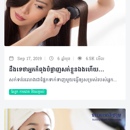
|
|
Sep 17, 2019
6 ឆ្នាំមុន
6.5K មើល
ដឹងទេថាអ្នកកំពុងបំផ្លាញសក់ខ្លួនឯងហើយ…
សក់ទន់រលោងជាផ្នែកទាក់ទាញមួយធ្វើឲ្យសម្រស់របស់អ្នកកើនឡើងទ្វេដង បើធៀបជាមួយផ្នែកផ្សេងៗនៃរាងកាយ ដែលពេលខ្លះវាទាមទារឲ្យមានការថែរក្សាស្ទើរស្មើនឹងផ្ទៃមុខរបស់អ្នក។ លើសពីនេះ ការមានទម្លាប់ល្អ និងចៀសវាងទម្លាប់អាក្រក់មួយចំនួនត្រូវបានណែនាំឲ្យអនុវត្តស្របគ្នាដើម្បីទទួលបានលទ្ធផលនៃការដែលមានសក់ស្អាតដូចការរំពឹងទុក។ តើអ្នកដឹងទេថាទម្លាប់មិនល្អដែលធ្វើឲ្យប៉ះពាល់ដល់សុខភាពសក់របស់អ្នកទាំងនោះមានអ្វីខ្លះ? ខាងក្រោមនេះ ជាកំហុសឆ្គងមួយចំនួន រួមចំណែកធ្វើឲ្យសក់ខូច ដែលអ្នកអាចនឹងកំពុង ឬធ្លាប់បានធ្វើ៖ កក់សក់ច្រើនដង៖ ការកក់សក់ញឹកញាប់អាចបិទសំណើមធម្មជាតិនៃសក់របស់អ្នកនិងធ្វើឲ្យសក់ប្រែទៅជាស្ងួតខ្លាំង ជាហេតុងាយនឹងធ្វើឲ្យបែកចុង។ អ្នកត្រូវប្រាកដថាបានកក់សាប៊ូសម្អាតសក់ ៣ដងក្នុងមួយសប្តាហ៍ ប្រសិនបើអ្នកប្រើប្រាស់ផលិតផលច្រើនលើសក់ អ្នកគួរលាងសម្អាតសក់របស់អ្នករៀងរាល់ ២ថ្ងៃម្តង ដោយធ្វើការជ្រើសរើសសាប៊ូឲ្យបានសមស្របតាមប្រភេទសក់របស់អ្នក។ អបសក់ដល់ស្បែកក្បាល៖ ការប្រើសាប៊ូអបសក់រហូតដល់ស្បែកក្បាល និងទុកវាយូរពេក អាចបណ្តាលឲ្យស្ទះគល់សក់ និងចូលរួមបង្អាក់ការលូតលាស់នៃសក់។ ដូចនេះអ្នកគួរអបតែលើសរសៃសក់ពិសេសផ្តោតលើចុងសក់ ហើយរក្សាវាទុកយូរបំផុតត្រឹម ១ទៅ២នាទីប៉ុណ្ណោះ ទើបអ្នកអាចទទួលបានគុណប្រយោជន៍ដ៏ស័ក្តិសម។ សិតសក់ខុសពេល៖ ព្យាយាមកុំសិតសក់របស់អ្នកភ្លាមៗ បន្ទាប់ពីងូតទឹករួច ព្រោះការសិតសក់ទាំងដែលនៅសើមជាមូលហេតុចម្បងធ្វើឲ្យសក់ខូច កណ្តាញ់និងសំពោង។ អ្នកអាចទុកសក់របស់អ្នកឲ្យស្ងួតដោយជូតសម្ងួតជាមួយកន្សែងរួចយកម្រាមដៃទៅសិតជំនួស ឬសិតដោយប្រើក្រាស់ដែលមានធ្មេញធំៗ និងទន់ល្អ ទើបជាការប្រសើរ។ ងូតទឹកក្តៅញឹកញាប់ពេក៖ មនុស្សភាគច្រើនចូលចិត្តងូតទឹកក្តៅជាប្រចាំ ថែមទាំងលាងជម្រះសក់ក្បាល ក្នុងហេតុផលមួយចំនួននិងទម្លាប់ដែលមិនអាចអត់បាន។ ដោយភ្លេចថា ទឹកក្តៅអាចធ្វើឲ្យប្រែពណ៌សក់ និងបំផ្លាញក្រពេញផលិតប្រេងរបស់សក់ទៀតផង។ បើតាមការណែនាំរបស់អ្នកជំនាញដើម្បីរក្សាការផលិតប្រេងធម្មជាតិនៃស្បែកក្បាលគួរលាងសម្អាតសក់ ឬងូតទឹកក្តៅឧណ្ហៗ ត្រឹម២ដងក្នុងមួយសប្តាហ៍ជាការប្រសើរ។ ប្រើម៉ាស៊ីនសម្ងួត-គាប-រមូរ-កឹប សក់ជាប្រចាំ៖ តាមការស្រាវជ្រាវនៅឆ្នាំ២០១១បានរាយការណ៍ថាការប្រើប្រាស់ម៉ាស៊ីនសម្ងួតសក់ជាមូលហេតុចម្បងបំផ្លាញសក់ផ្នែកខាងលើ ជាងការធ្វើឲ្យសក់ស្ងួតបែបធម្មជាតិ។ ជាការពិត ការប្រើប្រាស់ម៉ាសុីនផ្លុំសក់ក្នុងប្រវែង ១៥សង់ទីម៉ែត្រពីសរសៃសក់ជាមួយចលនាទៅមកបន្តបន្ទាប់ អាចបំផ្លាញសក់ក្នុងកម្រិតតិចតួច។ ក្រៅពីនេះ ការធ្វើម៉ូតសក់ដូចជា គាប ឬរមូរសក់អាចជំរុញឲ្យសក់ងាយជ្រុះបានបើអ្នកអនុវត្តវាញឹកញាប់ហួសពេក ឬរាល់ថ្ងៃ។ បើអាចអ្នកគួរធ្វើវាត្រឹមតែ ៣ដងក្នុងមួយសប្តាហ៍ និងប្រើកម្តៅតិចៗទើបជាការល្អ ដើម្បីអាចកាត់បន្ថយបញ្ហាបែកចុងបានផងដែរ។ និយមហែលទឹកក្នុងអាងជាប្រចាំ៖ នៅឆ្នាំ ២០០០មានការសិក្សាមួយ បង្ហាញពីការស្រាវជ្រាវពិនិត្យទៅលើអ្នកជំនាញហែលទឹក៦៧នាក់ និងអ្នកមិនចេះហែលទឹក ៥៤នាក់ ហើយរកឃើញថា ៦១%នៃអ្នកចេះហែលទឹក និងចូលចិត្តហែលទឹកក្នុងអាងញឹកញាប់ប្រឈមជាមួយការប្ដូរពណ៌សក់ បើធៀបនឹងអ្នកមិនហែលទឹក។ ដូចនេះ ប្រសិនបើអ្នកចូលចិត្តការហែលទឹក ពិសេសក្នុងអាងហែលទឹក ទោះញឹកញាប់ ឬមិនញឹកញាប់ក្តីអ្នកគួរពាក់មួកការពារកុំឲ្យទឹកប៉ះសក់របស់អ្នកបាន។ ម៉្យាងអ្នកត្រូវប្រាកដថា បានងូតទឹកសម្អាតខ្លួន និងសក់ បន្ទាប់ពីអ្នកហែលទឹករួចភ្លាមៗដោយមិនត្រូវទុកឲ្យសក់របស់អ្នកដែលប៉ះជាមួយទឹកក្នុងអាងនោះស្ងួតខ្លួនឯងដោយមិនបានលាងសម្អាតឡើយ។ ផ្តល់អាហារឲ្យសក់មិនបានគ្រប់គ្រាន់៖ សក់របស់អ្នកត្រូវការបំផុតនូវសារធាតុចិញ្ចឹមសមស្របទាំងការទទួលទាននូវប្រភេទអាហារមានប្រូតេអុីន វីតាមីន និងសារធាតុរ៉ែគ្រប់គ្រាន់។ ម៉្យាងទៀត ការផ្តល់ឲ្យដោយផ្ទាល់ពីការប្រើប្រេង ឬអាហារបំប៉នលើសរសៃសក់ផ្ទាល់ ក៏ជាភាពចាំបាច់មួយ ក្នុងគោលបំណងបង្កើនការការពារនិងរក្សាភាពស្រស់ស្អាតបានយូរអង្វែង។ អត្ថបទ៖ ដកស្រង់ចេញពីទស្សនាវដ្ដី ហេលស៍ថាម ប្រូ លេខ ៨១ 2019 រក្សាសិទ្ធិគ្រប់យ៉ាង​ដោយ Healthtime Corporation ចំពោះគ្រប់អត្ថបទដោយគ្មានផ្នែកណាមួយត្រូវបោះពុម្ពផ្សាយចូលប្រព័ន្ធអុីនធឺណែតឧបករណ៍អេឡិចត្រូនិកអាត់ជាសំឡេងឬថតចំលងគ្រប់រូបភាពដោយគ្មានការអនុញ្ញាតឡើយ
ស្បែក កាមរោគ​ និងសម្រស់