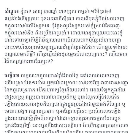
សំណួរ៖
ខ្ញុំបាទ អាយុ ៣៣ឆ្នាំ ភេទប្រុស កម្ពស់ ១ម៉ែត្រ៦៨
ទម្ងន់៦៦គីឡូក្រាម មុខរបរជានិសិ្សត។ កាលពីមុនខ្ញុំមិនដែលចេញ
កន្ទួលរមាស់លើស្បែកទេ ប៉ុន្តែឥលូវស្បែករបស់ខ្ញុំស្រាប់តែចេញ
កន្ទួលរមាស់តិច និងច្រើនជាប្រចាំ។ ដោយហេតុថាមួយរយៈនេះខ្ញុំ
បានទៅពេទ្យដើម្បីពិនិត្យឈាមរកមើលមេរោគប៉ុន្តែអត់មានបញ្ហា
នោះទេហើយអនាម័យខ្លួនប្រាណវិញក៏ល្អផងដែរ។ តើកន្ទួលទាំងនេះ
បណ្តាលមកពីអ្វី? តើគួរធ្វើយ៉ាងដូចម្តេចចំពោះបញ្ហានេះ? ហើយមាន
វិធីសាស្រ្តការពារដែរឬទេ?
ចម្លើយ៖
លក្ខណៈកន្ទួលរមាស់រ៉ាំរ៉ៃរាល់ថ្ងៃ នៅពេលវាលេចចេញ
ហើយស្រាប់តែ១ម៉ោង ឬ២ម៉ោងក្រោយ បាត់ទៅវិញ វាជារោគសញ្ញា
នៃកន្ទាលត្រអាក បើតាមពាក្យខ្មែរនិយមហៅ។ ដោយឡែកក្នុងន័យ
វេជ្ជសាស្ត្រ វាត្រូវបានហៅថាជាប្រតិកម្ម ឬអាល្លែកហ្ស៊ីដែលកើត
ឡើងដោយសារអង្គបដិបក្សនៅក្នុងខ្លួនប្រឆាំងជាមួយអង់ទីហ្សែន ឬ
មេរោគបង្ក។ កន្ទាលត្រអាក ឬអាល្លែកហ្ស៊ីនេះ ប្រសិនលេចឡើង
ក្នុងរយៈពេលខ្លីត្រឹមពីរសប្តាហ៍វាជាកន្ទាលត្រអាកធម្មតាដែលប្អូន
គ្រាន់តែប្រើថ្នាំ នោះប្អូននឹងជាសះស្បើយ។ តែបើកន្ទាលត្រអាកលេច