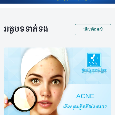
អត្ថបទទាក់ទង
មើលទាំងអស់