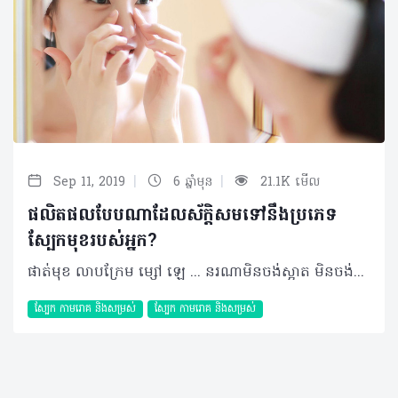
|
|
Sep 11, 2019
6 ឆ្នាំមុន
21.1K មើល
ផលិតផលបែបណាដែលស័ក្តិសមទៅនឹងប្រភេទ
ស្បែកមុខរបស់អ្នក?
ផាត់មុខ លាបក្រែម ម្សៅ ឡេ ... នរណាមិនចង់ស្អាត មិនចង់ល្អ មិនចង់លើកតម្កើងសម្រស់ឲ្យកាន់តែស្រស់ស្អាតក្មេងជាងវ័យ និងគួរឲ្យទាក់ទាញនោះ? មនុស្សចាស់ក្មេង ស្រីប្រុសតែងតែចង់សាកល្បងចំណាយថវិកាប្រើផលិតផលជំនួយទៅតាមធនធានមិនថាគេមិនថាខ្ញុំនោះទេ។ ប៉ុន្តែតើគួរជ្រើសរើសផលិតផលបែបណាឲ្យសម និងត្រូវតាមប្រភេទស្បែកមុខ? ខាងក្រោមនេះ អ្នកនឹងបានដឹងអំពីជំហានសំខាន់ៗនៃការថែរក្សាស្បែកនិងប្រភេទផលិតផលដែលត្រូវប្រើទៅតាមស្បែកមុខរបស់អ្នក។ ពេលណាអ្នកគួរលាងសម្អាតស្បែកមុខ? អ្នកអាចធ្វើឲ្យស្បែករបស់អ្នកកាន់តែស្ងួត ដោយការលុបលាងមុខច្រើនដងពេក។ ដូច្នេះការលាងសម្អាតមុខ (ដោយហ្វូមលាងមុខ) ត្រឹមតែម្តង ទៅពីរដងក្នុងមួយថ្ងៃគឺចាត់ទុកថាគ្រប់គ្រាន់ហើយ។ នាពេលព្រឹកត្រូវលាងសម្អាតផ្ទៃមុខរបស់អ្នកជាមួយទឹកក្តៅឧណ្ហៗ។ ប្រើកន្សែងពោះគោទន់ៗដើម្បីផ្ដិតជាតិទឹកចេញឲ្យស្ងួត។ នៅពេលយប់លាងសម្អាតជាមួយហ្វូម ឬទឹកសម្អាតស្បែកមុខដែលអាចជួយកម្ចាត់រាល់មេរោគ និងគ្រឿងសម្អាងបានយ៉ាងល្អ។ ប្រសិនបើអ្នកធ្វើលំហាត់ប្រាណ លេងកីឡា អ្នកអាចលាងសម្អាតម្តងទៀត បន្ទាប់ពីបញ្ចប់សកម្មភាពទាំងនោះដោយហ្វូមលាងមុខប្រភេទស្រាល។ ជាក់ស្ដែងការលាងសម្អាត និងប្រើប្រាស់ផលិតផលណាមួយលើស្បែកមុខ ក៏អាចប្រែប្រួលទៅតាមសភាពស្បែករបស់បុគ្គលម្នាក់ៗផងដែរ ដែលរួមមាន៖ ស្បែកមុខធម្មតា (Normal Skin) អ្នកដែលមានស្បែកមុខស្អាតគ្មានមុន គ្មានជាតិខ្លាញ់ពិតជាគិតថាមិនចាំបាច់ប្រើប្រាស់ផលិតផលសម្រាប់ការពារស្បែកនោះទេប៉ុន្តែការគិតបែបនេះគឺខុសហើយ។ ជាក់ស្តែង អ្នកគួរតែជ្រើសរើសការប្រើប្រាស់ផលិតផល ឬគ្រឿងសម្អាងសម្រាប់ការពារបន្ថែមដើម្បីការពារស្បែកមុខពីការកើតមុនធ្វើឲ្យស្បែកមុខមានសំណើម និងទន់រលោងរហូត។ សម្រាប់ករណីផ្ទៃមុខរបស់អ្នកមានសភាពធម្មតាបែបនេះ អ្នកគួរជ្រើសរើសផលិតផលដែលសមស្របនឹងស្បែកដូចជា ហ្វូម ឬជែលលាងសម្អាតមុខដែលមានផ្ទុកទឹកដោះគោ ថូនឺរដែលគ្មានផ្ទុកជាតិអាល់កុល (អេតាណុល) ក្រែមការពារសំណើម SPF ៤០ឡើង និងសេរ៉ូមជំនួយស្បែកប្រឆំាងអុកស៊ីតកម្មដែលផ្ទុកដោយសារធាតុវីតាមីន C ។ ស្បែកមុខស្ងួត (Dry Skin) ថែទាំស្បែកឲ្យសមស្របសម្រាប់អ្នកដែលមានមុខស្ងួត ពួកគេតែងតែគិតថាតើគួរតែប្រើប្រាស់ផលិតផលអ្វី ដើម្បីឲ្យស័ក្តិសមជាមួយនឹងសាច់មុខរបស់ពួកគេ។ គន្លឹះសំខាន់ក្នុងការថែទាំស្បែកមុខដែលមានរន្ធរោមធំ ស្ថិតនៅលើការរក្សាអនាម័យ មិនឲ្យមានភាពកខ្វក់សេសសល់ក្នុងរន្ធរោមរួមទាំងការបន្ថែមជាតិសំណើមក្នុងកម្រិតដែលសមស្រប សុទ្ធតែអាចជួយឲ្យរន្ធរោមមើលទៅតូចជាងមុនបាន។ ជាពិសេសអាចជ្រើសរើសប្រើផលិតផលសម្អាតស្បែកមុខដែលមានសមាសធាតុផ្សំពីអាស៊ីតគ្លីកូលិក និងសាលីស៊ីលិក ផលិតផលបែបជែល ព្រោះជែលមិនត្រឹមតែជួយសម្អាតស្បែកមុខប៉ុណ្ណោះទេប៉ុន្ដែវាថែមទាំងជួយចិញ្ចឹមស្បែកមុខអ្នកទៀតផង។ លើសពីនេះវាជួយផ្ដល់ឲ្យស្បែកមុខអ្នកមានសំណើម និងមិនបណ្តាលឲ្យរលាក ហើយវាស័ក្តិសមចំពោះគ្រប់ប្រភេទស្បែកទាំងអស់ដូចជាស្បែកស្ងួត ស្បែកដែលមានជាតិខ្លាញ់ និងស្បែកឆាប់ប្រតិកម្ម។ បន្ថែមពីនេះ អ្នកត្រូវធ្វើការលាងសម្អាតឲ្យបានទៀងទាត់ មួយថ្ងៃ ២ដង ពេលព្រឹក និងយប់ ប្រើទឹករ៉ែសម្រាប់សម្អាតផ្ទៃមុខ សេរ៉ូមដែលមានសារធាតុ Retinol និងកម្ចាត់កោសិកាស្បែកចាស់ៗចេញជាដើម។ ស្បែកមុខខ្លាញ់ (Oily Skin) ស្បែកមានជាតិប្រេងមើលទៅមានសភាពរលើប មានខ្លាញ់ច្រើន ហើយក៏អាចមានរន្ធញើសធំៗដែរ ពិសេសនៅតំបន់អក្សរធី (T)។ អ្នកគួរប្រើហ្វូមលាងសម្អាតមុខដែលគ្មានជាតិប្រេង លាងសម្អាតដោយប្រើទឹកឲ្យច្រើន (ទឹកក្តៅឧណ្ហៗ)។ បន្ថែមពីនោះ អ្នកក៏អាចប្រើថូនឺរលាបមុខជាមួយសេរ៉ូមដែលមានសារធាតុ Retinol បន្ទាប់ពីសម្អាតមុខរួច ព្រោះវាអាចជួយកាត់បន្ថយជាតិប្រេង ប៉ុន្តែក៏ត្រូវប្រយ័ត្នដែរ ព្រោះស្បែករបស់អ្នកអាចនឹងមានអាការៈរមាស់បាន។ ស្បែកងាយរងប្រតិកម្ម (Sensitive Skin) ស្បែកងាយប្រតិកម្ម អាចនឹងឆាប់មានការឈឺចាប់រោល ឬរមាស់ បន្ទាប់ពីអ្នកបានប្រើផលិតផលផ្សេងៗព្រមទាំងមានលក្ខណៈស្តើង ហើយក្រហមឃើញសរសៃ។ ស្បែកបែបនេះគួរតែសម្អាតថ្នមៗ ជាមួយទឹកក្តៅតិចៗ ហើយត្រូវចាំជានិច្ចថារាល់ពេលធ្វើឲ្យស្ងួតគឺត្រូវផ្តិតមិនមែនជូតនោះទេ។ ការខាត់ស្បែកអាចធ្វើឲ្យស្បែករមាស់ ដូច្នេះគួរព្យាយាមកុំប្រើផលិតផលណាដែលមានជាតិអាល់កុល សាប៊ូ អាស៊ីត ឬក្លិន ហើយងាកមករកមើលផលិតផលណាដែលផ្សំពីប្រទាលកន្ទុយក្រពើ ជែលសម្អាតមុខ ឡេលាបមុខដែលមាន SPF៣០ឡើង ឬតែបៃតងវិញប្រសើរជាង។ សារធាតុផ្សំនៅក្នុងផលិតផលដែលអ្នកប្រើកាន់តែតិច គឺកាន់តែល្អសម្រាប់ស្បែករបស់អ្នក។ គួរបញ្ជាក់ផងដែរថា ការផ្តល់សំណើមប្រហែលជាអាចការពារស្បែកអ្នកបានមួយរយៈពីកម្តៅថ្ងៃ ប៉ុន្តែស្បែករបស់អ្នកអាចទ្រាំទ្រជាមួយកម្តៅថ្ងៃបានត្រឹមតែ ១៥នាទីប៉ុណ្ណោះ បើលើសពីនេះវាពិតជាបំផ្លាញស្បែកអ្នកមិនខាន។ មិនថាអ្នកនៅក្មេង ឬជាមនុស្សចាស់នោះទេ កុំភ្លេចលាបឡេការពារកម្តៅថ្ងៃឲ្យសោះ។ អត្ថបទ៖ ដកស្រង់ចេញពីទស្សនាវដ្ដី ហេលស៍ថាម ប្រូ លេខ ៨១ 2019 រក្សាសិទ្ធិគ្រប់យ៉ាង​ដោយ Healthtime Corporation ចំពោះគ្រប់អត្ថបទដោយគ្មានផ្នែកណាមួយត្រូវបោះពុម្ពផ្សាយចូលប្រព័ន្ធអុីនធឺណែតឧបករណ៍អេឡិចត្រូនិកអាត់ជាសំឡេងឬថតចំលងគ្រប់រូបភាពដោយគ្មានការអនុញ្ញាតឡើយ
ស្បែក កាមរោគ​ និងសម្រស់
ស្បែក កាមរោគ​ និងសម្រស់