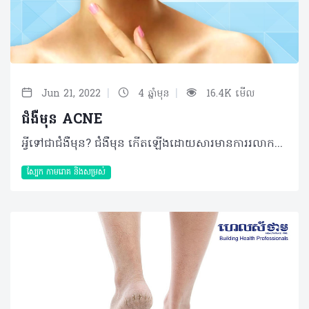
|
|
Jun 21, 2022
4 ឆ្នាំមុន
16.4K មើល
ជំងឺមុន ACNE
អី្វទៅជាជំងឺមុន? ជំងឺមុន​ កើតឡើងដោយសារមានការរលាកបណ្តុំ រន្ធរោម ​និងក្រពេញខ្លាញ់ “Pilosebaceous Unit”​​ ភាគច្រើនអាចឡើងនៅមុខ និង តំបន់ផ្នែកខាង លើនៃខ្នង និងទ្រូង​ ។ ​កន្លែងផ្សេងទៀតក៏អាចកើតបានដែរដូចជា តំបន់ ក និងដងខ្លួន ។ ​ជាទូទៅអាច​ចេញមុន អំឡុងពេលពេញវ័យ ហើយអាច​កើតរាំរ៉ៃ ជាបាត់ៗ រហូតដល់វ័យជំនាស់ក៏មានដែរ​​ ។ កត្តាអ្វីខ្លះធ្វើអោយកើតមុន? មូលហេតុបង្កអោយកើតមុនមានច្រើនកត្តា: +ការប្រែប្រួលខុសពីធម្មតា​នៃអរម៉ូន Androgen: Follicular Epidermal Hyperproliferation: ការលូតលាស់នៃកោសិកា ស្បែកលើសលប់​ធ្វើអោយកកស្ទះគល់រោម Excess Sebum Production: ក្រពេញខ្លាញ់ផលិតខ្លាញ់ច្រើនជាង ធម្មតា មេរោគពួកបាក់តេរី​​ Propionibacterium Acnes (P. acnes) និង​ ការ​ប្រើប្រាស់ថ្នាំក្រុម Corticoides ។ +កត្តាតំនពូជ ​និង ប្រវត្តិគ្រួសារដែលកើតមុនអាចជាកត្តាធ្វើអោយអ្នក កើតជំងឺមុនធ្ងន់ធ្ងរ និងរាំរ៉ៃ​ជាង​​អ្នកជំងឺធម្មតា ។ តើមុនមានប៉ុន្មានប្រភេទ? ជំងឺមុនចែកចេញជា២ប្រភេទធំៗ: មុនមិនរលាក​ ជាប្រភេទមុនកើតឡើងដោយសារមានការស្ទះរន្ធញើសកោសិការចាស់ៗរួមនឹងមានវិបត្តិក្រពេញខ្លាញ់ដែលយើងហៅថាជា មុនមានក្បាល​ (Comedone) មុនប្រភេទនេះបែងចែកជា ២ប្រភេទទៀតគឺ​: មុនក្បាលខ្មៅ រឺមុនបើកមុខ Blackheads (Open comedone) មុនក្បាលស​ រឺមុនបិទមុខ Whiteheads (Closed comedone) មុនរលាក ជាប្រភេទមុនដែលមានច្រើនសណ្ឋានដូចខាងក្រោម: មុនកន្ទួលក្រហម​ Papules មុនខ្ទុះ Pustules មុនដុំពក Nodule មុនដុំគីស Cyst តើមុនចែកចេញជាប៉ុន្មានកំរិត? ភាពធ្ងន់ធ្ងរនៃជំងឺមុន​បែងចែកជា 3 កម្រិត: កម្រិតស្រាល​ (Mild Acne) រួមមានការកើតមុនមានក្បាល​ Comedones រឺការមានមុនកន្ទួលក្រហម (Papule) ​និងមុនខ្ទុះ (Pustule) ចំនួនមិនលើសពី 10 គ្រាប់ ហើយគ្មានមុនដុំពក (Nodule)។ កម្រិតមធ្យម (Moderate Acne) កាលណាមានមុនកន្ទួលក្រហម (Papule) ​និងមុនខ្ទុះ (Pustule) ចំនួនចាប់ពី 10 គ្រាប់ឡើង អាចគ្មាន រឺមានមុនដុំពក (Nodule) មិនលើសពី 5 គ្រាប់ ។ កម្រិតធ្ងន់(Severe Acne​) រាប់ថាធ្ងន់ធ្ងរករណីមានមុនកន្ទួលក្រហម (Papule) ​និងមុនខ្ទុះ (Pustule) ច្រើនខ្លាំង​ និងមានមុនដុំពក (Nodule) រឺ​មុនដុំគីស​ (Cyst)​​ ច្រើនឈានទៅដល់ការមានខ្ទុះហូរច្រើនដុំចូលគ្នា Sinus Tract ។ ជំងឺមុនអាចបន្សល់ទុកស្នាមក្រហម ស្នាមខ្មៅ ស្នាមខូង រឺខ្មូតមុខ និងផ្លែសាច់ក្រោយកើតមុនបាន ។​ កំរិតនៃការកើតមុន និងរយះពេលការឡើងមុនគឺជាកត្តាចំបងនៃការបន្សល់ទុកស្លាកស្នាមទាំងនេះ ។ ដូចនេះការទទួលបានការព្យាបាលត្រឹមត្រូវ និងទាន់ពេលវេលាអាចការពារនូវស្នាមខាងលើបាន។ តើអាចព្យាបាលដោយវិធីណាខ្លះ? ការព្យាបាលមានច្រើនវិធីអាស្រ័យលើប្រភេទមុន​ និងភាពធ្ងន់ធ្ងរនៃការកើតមុន និងទៅតាមអ្នកជំងឺផ្សេងៗគ្នា ។ ការព្យាបាលរួមមាន​ ការញិចសំអាតមុន ថ្នាំលាប ថ្នាំលេប​ ថ្នាំចាក់ ភៀលមុខ និងឡេសឺរ​​​ជាដើម ​។ ការប្រើថ្នាំលាប Topical Treatment Retinoids: Tretinoin, Adapalene, Isotretinoin Antimicrobials: Benzoyl Peroxide, Clindamycin, Erythromycin, Azelaic Acid, Salicylic Acid Adjunctive therapy ការព្យាបាលផ្សេងៗទៀត: ការលាងសំអាតមុខជាប្រចាំ ការប្រើផលិតផលថែទាំស្បែកអោយបានត្រឹមត្រូវតាមប្រភេទស្បែក​ដោយផ្តោតលើ​ Noncomedogenic, Non-acnegenic, Hypoallergic លាបឡេសំនើមមុខជាប្រចាំ ការញិចយកមុនចេញ​ Comedone Extraction ការព្យាបាលដោយការចាក់ទៅលើគ្រាប់មុន (Intralesional Steroid Injection) ភៀលមុខដោយទឹកថ្នាំ​ Chemical Peeling កំរិតធ្ងន់ធ្ងរប្រើថ្នាំលេប Systemic Treatment: Antibiotics: Tetracycline, Doxycycline, Minocycline, Erythromycin, Azithromycin…etc. Oral Contraceptives Oral Isotretnoin ការព្យាបាលដោយម៉ាស៊ីនឡេសឺរ: Pulsed Dye Laser (PDL), Blue Light, Red Light, Intense Pulse Light (IPL), Photodynamic therapy (PDT), Radiofrequency (RF) …etc. ជម្រើសនៃការព្យាបាល គឺស្ថិតទៅតាមករណីពិសេសផ្សេងៗរបស់អ្នកជំងឺជាក់ស្តែង ។ ជំរើសនីមួយៗមិនអាចទិញប្រើដោយខ្លួនឯងបានឡើយព្រោះ អាចគ្រោះថ្នាក់បាន ។ ការព្យាបាលនឹងទទួលបានប្រសិទ្ធិភាពខ្ពស់ បើអ្នកជំងឺទទួលការព្យាបាល បាន​​​​ត្រឹមត្រូវ​ ទាន់ពេលវេលា និងជៀសវាងកត្តាបង្កផ្សេងៗ ។ រាល់ពេលមានបញ្ហាមុន និងចម្ងល់អាចទៅជួបគ្រូពេទ្យឯកទេសសើស្បែក ដើម្បីទទួលបានការព្យាបាល​ដែលប្រកបដោយសុវត្ថិភាព និងប្រសិទ្ធិភាព ។ ពត៏មានលំអិតសំរាប់អ្នកមានបញ្ហាមុន និង ជំរើសនៃការព្យាបាល អាចមកពិគ្រោះជាមួយ​គ្រូពេទ្យឯកទេសសើស្បែក​​ និងឡេសឺរ រៀបរៀងនិងរក្សាសិទិ្ធដោយវេជ្ជបណ្ឌិត ​សួងស៊ីណាត​ ស្ថាបនិកគ្លីនិកវីណាត​ Founder & CEO of VNAT Clinic
ស្បែក កាមរោគ​ និងសម្រស់