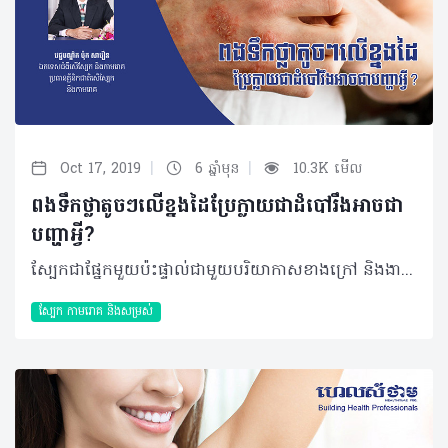
|
|
Oct 17, 2019
6 ឆ្នាំមុន
10.3K មើល
ពងទឹកថ្លាតូចៗលើខ្នងដៃប្រែក្លាយជាដំបៅរឹងអាចជា
បញ្ហាអ្វី?
ស្បែកជាផ្នែកមួយប៉ះផ្ទាល់ជាមួយបរិយាកាសខាងក្រៅ និងងាយទទួលរងប្រតិកម្មជាងផ្នែកផ្សេងទៀតនៃរាងកាយ។ អាការៈមួយចំនួនអាចមានភាពសាមញ្ញនិងអាចបាត់ទៅវិញដោយឯកឯង ប៉ុន្តែនៅពេលរោគសញ្ញាកាន់តែមានភាពប្រែប្រួល នោះដល់ពេលដែលអ្នកត្រូវស្វែងរកការប្រឹក្សាដើម្បីប្រាកដថាវាបណ្ដាលមកពីមូលហេតុជាក់លាក់ណាមួយ។ សំណួរ៖ នាងខ្ញុំ អាយុ ២៣ឆ្នាំ កម្ពស់ ១ម៉ែត្រ៥៥ មុខរបរជានិស្សិត។ ខ្ញុំមានបញ្ហារោគសើស្បែកនៅលើខ្នងដៃ ដោយដំបូងមានរោគសញ្ញាចេញជាពងទឹកតូចៗ ថ្លា ពណ៌ស ហើយពេលខ្លះរមាស់ ដល់ពេលក្លាយជាដំបៅ វាមានលក្ខណៈរឹង លាបថ្នាំអ្វីក៏មិនបាត់ដែរ ហើយថែមទាំងរាលទៅកន្លែងផ្សេងទៀត។ តើអាការៈនេះបង្កឲ្យមានបញ្ហាអ្វីធ្ងន់ធ្ងរដែរទេ? ហើយអាចព្យាបាលឲ្យជាសះស្បើយបានដែរឬទេ? ចម្លើយ៖ តាមរោគសញ្ញាដែលប្អូនបានរៀបរាប់នេះពុំអាចវិនិច្ឆ័យថាជាជំងឺណាមួយបាននោះទេ ព្រោះនៅមានសំណួរជាច្រើនទៀតដែលនឹងត្រូវសួរបន្ថែមរួមជាមួយការត្រួតពិនិត្យទីតាំងផ្សេងទៀតផងដែរ។ ករណីនេះ ប្រហែលប្អូនអាចមានប្រតិកម្មជាមួយនឹងពន្លឺថ្ងៃ ដែលវាអាចពាក់ព័ន្ធនឹងជំងឺឬបញ្ហាធំៗមួយចំនួន ដូចជា៖ • ជំងឺ Lupus ប្រភេទនៃជំងឺរ៉ាំរ៉ៃមួយ • ការប្រើប្រាស់ផលិតផលមួយចំនួនដែលអាចឲ្យស្បែកចាប់ពន្លឺថ្ងៃ ហើយវាបានបំប្លែងរូបភាពឲ្យទៅជាការស្រូបពន្លឺថ្ងៃបណ្តាលឲ្យស្បែកលេចចេញនូវពងបែក របក រមាស់។ • អាចបណ្តាលមកពីមេរោគ ដូចជាបាក់តេរី ឬក៏ផ្សិត។ ទោះវាបណ្តាលមកពីអ្វីក៏ដោយ ក៏អាចព្យាបាលបានដែរ ប៉ុន្តែចំពោះការព្យាបាលនឹងទទួលបានលទ្ធផលខុសៗគ្នា។ ប្រសិនវាបណ្តាលមកពីការប្រើផលិតផលណាមួយ ហើយបន្ថែមជាមួយការធ្វើរោគវិនិច្ឆ័យច្បាស់លាស់ នោះអ្នកជំងឺនឹងអាចជាសះស្បើយ១០០%។ តែបើករណីនេះកើតឡើងដោយសារជំងឺ Lupus ពីក្នុងខ្លួនប្អូនដែលជាជំងឺរ៉ាំរ៉ៃប្រចាំកាយ ទោះបីព្យាបាលជាហើយ ក៏អាចកើតមានឡើងវិញដែរ។ បកស្រាយដោយ៖ វេជ្ជបណ្ឌិត ប៉ុក សាវឿន ឯកទេសជំងឺសើស្បែក និងកាមរោគ ប្រធានគ្លីនិកជាតិសើស្បែកនិងកាមរោគ អត្ថបទ៖ ដកស្រង់ចេញពីទស្សនាវដ្ដី ហេលស៍ថាម ប្រូ លេខ ៨៤ 2019 រក្សាសិទ្ធិគ្រប់យ៉ាង​ដោយ Healthtime Corporation ចំពោះគ្រប់អត្ថបទដោយគ្មានផ្នែកណាមួយត្រូវបោះពុម្ពផ្សាយចូលប្រព័ន្ធអុីនធឺណែតឧបករណ៍អេឡិចត្រូនិកអាត់ជាសំឡេងឬថតចំលងគ្រប់រូបភាពដោយគ្មានការអនុញ្ញាតឡើយ
ស្បែក កាមរោគ​ និងសម្រស់