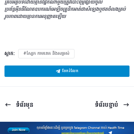
គ្រប់អត្ថបទដោយគ្មានផ្នែកណាមួយត្រូវបោះពុម្ពផ្សាយចូល
ប្រព័ន្ធអុីនធឺណែតឧបករណ៍អេឡិចត្រូនិកអាត់ជាសំឡេងឬថតចំលងគ្រប់
រូបភាពដោយគ្មានការអនុញ្ញាតឡើយ
ស្លាក:
#ស្បែក កាមរោគ​ និងសម្រស់
ចែករំលែក
ទំព័រ​មុន
ទំព័រ​បន្ទាប់