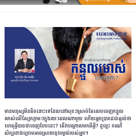
មានមនុស្សមិនតិចនោះទេដែលនៅសុខៗស្រាប់តែលេចចេញកន្ទួល
រមាស់លើស្បែកភ្លាមៗក្នុងរយៈពេលណាមួយ ហើយអ្នកប្រាកដជាឆ្ងល់ថា
ហេតុអ្វីបានជាចេញបែបនេះ? តើវាបណ្តាលមកពីអ្វី? ដូច្នេះ ករណី
សិក្សាខាងក្រោមអាចស្រាយនូវចម្ងល់របស់អ្នក។