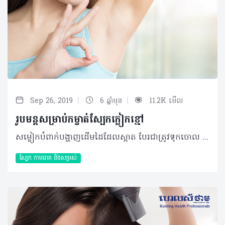
|
|
Sep 26, 2019
6 ឆ្នាំមុន
11.2K មើល
រូបមន្តសម្រាប់កម្ចាត់ស្បែកក្លៀកខ្មៅ
សម្លៀកបំពាក់បង្ហាញដើមដៃដែលស្អាត បែរជាត្រូវទុកចោល និងមិនហ៊ានពាក់ព្រោះស្បែកក្លៀកមិនស្អាតដូចគេសោះ។ អ្នកណាខ្លះជួបរឿងបែបនេះ? ភាគច្រើនបុគ្គលសឹងតែទាំងអស់កំពុងប្រឈមនឹងភាពរំខាននេះហើយវាកាន់តែជាបញ្ហាដ៏គួរឲ្យធុញទ្រាន់បំផុតសម្រាប់សុភាពនារីទាំងអស់។ បើទោះបីស្បែកក្លៀក ជាទីតាំងពុំសូវប្រឈមនឹងអាកាសធាតុ ឬកម្ដៅថ្ងៃខាងក្រៅក៏ដោយ តែលក្ខណៈធម្មជាតិ និងកត្តាបង្កមួយចំនួនអាចធ្វើឲ្យស្បែកនៅតំបន់នោះប្រែទៅជាខ្មៅ ឬមានស្នាមជាំដែលជារឿងគួរឲ្យរំខានជាខ្លាំង។ ជាក់ស្ដែង ស្នាមខ្មៅនៅតំបន់ក្លៀកនោះមិនមែនជាជំងឺនោះទេ តែវាបានបង្អាក់នូវទំនុកចិត្ត និងតម្លៃរបស់អ្នកក្នុងផ្នែកណាមួយ។ បើវាមិនមែនជាជំងឺ តើអ្វីដែលបង្កភាពខ្មៅនោះ? ហើយតើអាចដោះស្រាយបានឬទេ? តោះមកស្វែងយល់ជាមួយគ្នា! មូលហេតុធ្វើឲ្យស្បែកក្លៀកខ្មៅ មានមូលហេតុជាច្រើនដែលបង្កឲ្យស្បែកក្លៀកអ្នកខ្មៅរួមមាន៖ • ការប្រើប្រាស់សារធាតុគីមី • ការកោររោម និងការរលាកផ្សេងៗ • ការកកើតកោសិកាស្បែកងាប់ច្រើន • ការកកិតជាមួយសម្លៀកបំពាក់តឹង • ជំងឺមហារីកស្បែក • ការកើនឡើងនៃសារធាតុមេឡានីន • ជំងឺទឹកនោមផ្អែម ភាពធាត់ ឬកម្រិតអ័រម៉ូនមិនធម្មតា • ការឆ្លងមេរោគបាក់តេរី និងជំងឺផ្សេងៗ។ល។ ជាក់ស្ដែង ទម្លាប់មួយចំនួន និងហេតុផលដូចបានរៀបរាប់ខាងលើសុទ្ធតែជាកត្តាបង្កធ្វើឲ្យស្បែកក្លៀកខ្មៅ និងមិនរលោងស្អាតហេតុនេះអ្នកគួរផ្លាស់ប្ដូរនូវទម្លាប់ប្រចាំថ្ងៃមួយចំនួនដែលអាចធ្វើបានរួមមាន៖ ១. ផ្លាស់ប្តូរផលិតផលបំបាត់ក្លិន (Deodorant/Antiperspirant)៖ សារធាតុគីមីដែលមាននៅក្នុងផលិតផលប្រភេទនេះអាចធ្វើឲ្យស្បែកមានការរលាកនិងអាល្លែកហ្ស៊ី ដូចនេះអ្នកគួរប្រើប្រាស់ជម្រើសធម្មជាតិវិញដូចជា ម្សៅសូដា (Baking soda) ឬទឹកខ្មេះផ្លែប៉ោម (Apple cider vinegar) ជាដើម ២. បញ្ឈប់ការកោររោម៖ អ្នកអាចជ្រើសរើសយកការដករោម (Waxing) ឬឡាស៊ែរ (Laser removal) ជំនួសវិញ ព្រោះការកោររោមធ្វើឲ្យស្បែកមានការរលាកនិងមានសំណឹកដែលធ្វើឲ្យស្បែកខ្មៅ ៣. កាត់បន្ថយការខាត់ស្បែក៖ ការប្រើប្រាស់ផលិតផលខាត់ស្បែកច្រើនដងពេកក្នុងមួយសប្តាហ៍ដើម្បីកម្ចាត់កោសិកាស្បែកងាប់លើខ្លួន អាចធ្វើឲ្យស្បែកខ្មៅទៅវិញ ជាពិសេសស្បែកក្លៀក ៤. ស្លៀកសម្លៀកបំពាក់រលុង៖ ការស្លៀកសម្លៀកបំពាក់ដែលរឹបតឹងខ្លាំងពេកអាចធ្វើឲ្យមានការកកិតដល់ស្បែក។ រូបមន្តធម្មជាតិសម្រាប់ស្បែកក្លៀកស្អាត កុំឲ្យភាពខ្មៅនៃស្បែកក្លៀកកាន់តែបង្កការរំខាន អ្នកក៏អាចបន្ថែមការអនុវត្តជាមួយរូបមន្តធម្មជាតិខ្លះៗ ដើម្បីបង្កើនល្បឿននូវការប្រែជាសស្អាតឲ្យបានកាន់តែឆាប់ ដោយអ្នកអាចជ្រើសរើសវិធីសាស្រ្តណាមួយដូចខាងក្រោម៖ • ដំឡូង៖ អ្នកអាចកិនដំឡូងហើយច្របាច់យកទឹកចេញ រួចយកល្បាយដែលស្ងួតនោះទៅបិតលើក្លៀករបស់អ្នករយៈពេល ១០នាទី សឹមលាងចេញជាមួយទឹកត្រជាក់ • ត្រសក់៖ ចិតផ្លែត្រសក់ជាចំណិតក្រាស់ៗ ហើយយកវាមកដុសនៅទីតាំងដែលខ្មៅ ១០នាទី រួចលាងទឹកចេញជាការស្រេច • ក្រូចឆ្មារ៖ កាត់ចំណិតក្រូចឆ្មារក្រាស់ៗ រួចដុសទៅលើស្បែកក្លៀក។ បន្ទាប់ពីរយៈពេល ១០នាទី អ្នកអាចលាងទឹកត្រជាក់ចេញ រួចជូតស្បែកក្លៀកឲ្យស្ងួតហើយប្រសិនជាអាចអ្នកគួរប្រើផលិតផលផ្ដល់សំណើមតាមក្រោយ • ប្រេងដូង៖ អ្នកគ្រាន់តែធ្វើការម៉ាស្សាស្បែកក្លៀកជាមួយប្រេងដូង ២ ទៅ៣ដំណក់ឲ្យបាន ១៥នាទី បន្ទាប់មកអ្នកត្រូវលាងសម្អាតជាមួយសាប៊ូដែលមានជាតិកាត់តិចដោយប្រើទឹកក្ដៅឧណ្ហៗ។ ការផ្លាស់ប្តូរទម្លាប់ដែលខុស និងព្យាយាមអនុវត្តវិធីសាស្រ្តណាមួយខាងលើឲ្យបានញឹកញាប់ អាចជាទុនមួយសម្រាប់កែប្រែស្ថានភាពស្បែកក្លៀករបស់អ្នកឲ្យត្រលប់មកវិញ ដែលមិនត្រឹមតែជាផ្នែកមួយនៃសម្រស់នោះទេ ថែមទាំងអាចផ្ដល់ទំនុកចិត្តដល់អ្នកបានទៀតផង។ អត្ថបទ៖ ដកស្រង់ចេញពីទស្សនាវដ្ដី ហេលស៍ថាម ប្រូ លេខ ៨១ 2019 រក្សាសិទ្ធិគ្រប់យ៉ាង​ដោយ Healthtime Corporation ចំពោះគ្រប់អត្ថបទដោយគ្មានផ្នែកណាមួយត្រូវបោះពុម្ពផ្សាយចូលប្រព័ន្ធអុីនធឺណែតឧបករណ៍អេឡិចត្រូនិកអាត់ជាសំឡេងឬថតចំលងគ្រប់រូបភាពដោយគ្មានការអនុញ្ញាតឡើយ
ស្បែក កាមរោគ​ និងសម្រស់