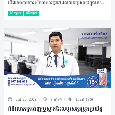
បើយោងតាមការសិក្សាស្រាវជ្រាវដែលបានចុះផ្សាយក្នុងវេបសាយវិទ្យាស្ថានសុខភាពជាតិអាមេរិក (PubMed) បានបង្ហាញថា ជំងឺឆ្លងនៅប្រព័ន្ធតម្រងនោម (UTIs) នៅតែជាបញ្ហាសុខភាពសារធាណៈដ៏គួរឲ្យព្រួយបារម្ភដោយអត្រានៃការឆ្លងជំងឺនេះប្រចាំឆ្នាំមានប្រមាណជា ១៥០លាននាក់ដែលភាគច្រើននៃការបង្ករោគបណ្តាលមកពីបាក់តេរីកាចសាហាវមួយចំនួនដូចជា Escherichia coli (80%), Klebsiella pneumoniae, Proteus mirabilis, Enterococcus faecalis និងStaphylococcus saprophyticus។ ដូចដែរមិត្តអ្នកអានបានជ្រាបខ្លះៗហើយថា ប្រព័ន្ធតម្រងនោមជាបណ្តុំសរីរាង្គផ្នែកខាងក្រោមនៃរាងកាយដែលមានតួនាទីយ៉ាងសំខាន់ក្នុងការបញ្ចេញជាតិពុល ត្រួតពិនិត្យសម្ពាធឈាមធ្វើឲ្យមានតុល្យភាពអេឡិចត្រូលីត្រ និងជាកត្តារួមចំណែកដ៏សំខាន់ក្នុងការផលិតគ្រាប់ឈាមក្រហមផងដែរ។ ប្រព័ន្ធតម្រងនោមរួមបញ្ចូលនូវសរីរាង្គតម្រងនោម ឬក្រលៀនចំនួន២ បង្ហួរនោមខាងលើ២ ប្លោកនោម១ និងបង្ហួរនោមខាងក្រោម១ សម្រាប់មនុស្សស្រី ដោយឡែកសម្រាប់មនុស្សប្រុស ប្រូស្តាតជាសរីរាង្គសម្គាល់១ បន្ថែមទៀតដែលស្ថិតនៅក្រោមប្លោកនោម។ និយមន័យ ការបង្ករោគលើប្រព័ន្ធតម្រងនោមគឺសំដៅលើការឈ្លានពានរបស់បាក់តេរីចំពោះសរីរាង្គណាមួយនៃប្រព័ន្ធតម្រងនោម ដែលជាទូទៅវាអាចបណ្តាលឲ្យមានការរលាក និងការបង្ករោគចំពោះសរីរាង្គទាំងនោះ។ ការបង្ករោគលើប្រព័ន្ធតម្រងនោមត្រូវបានបែងចែកជា ២ប្រភេទគឺ៖ • Infection Urinaire Haute ឬ Pyélonephrite/Pyelonephritis៖ ជាការបង្ករោគនៅប្រព័ន្ធតម្រងនោមផ្នែកខាងលើដែលមានដូចជាតម្រងនោម ឬក្រលៀន និងបង្ហួរនោមផ្នែកខាងលើ។ ក្នុងនោះដែរ វាត្រូវបានបែងចែកជា ២ប្រភេទបន្ថែមទៀតគឺ Pyélonephrite obstructive ដែលបង្កឲ្យមានការស្ទះទឹកនោម (ជួនកាលអាចបណ្តាលមកពីក្រួស ឬដុំមហារីក) និង Pyélonephrite non obstructive ដែលមូលហេតុចម្បងគឺបណ្តាលមកពីការបង្ករោគតាមឈាម (Hématogène) ជាពិសេសក្នុងករណីអ្នកជំងឺដែលមានប្រព័ន្ធការពាររាងកាយខ្សោយដូចជាអ្នកជំងឺទឹកនោមផ្អែម អ្នកប្រើថ្នាំបន្ថយប្រព័ន្ធការពាររាងកាយ (Corticoide, Immunodépresseur) ស្រ្ដីមានផ្ទៃពោះ អ្នកជំងឺខ្សោយតម្រងនោម... ជាកត្តាធ្វើឲ្យមេរោគមានឱកាសឈ្លានពានបាន។ Infection Urinaire Haute តែងបណ្តាលឲ្យមានគ្រោះថ្នាក់ធ្ងន់ធ្ងរដល់អាយុជីវិត។ • Infection Urinaire Basse៖ ជាការបង្ករោគនៅតម្រងនោមផ្នែកខាងក្រោម ដែលរាប់ចាប់ពីប្លោកនោម ប្រូស្តាត (សម្រាប់បុរស) និងបង្ហួរនោមខាងក្រោម។ ជាទូទៅ វាមិនបង្កជាគ្រោះថ្នាក់ធ្ងន់ធ្ងរដល់អាយុជីវិតភ្លាមៗដូច InfectionUrinaire Haute ឡើយ។ គួរបញ្ជាក់ផងដែរថា រហូតមកដល់ពេលនេះ អត្រានៃការបង្ករោគលើប្រព័ន្ធតម្រងនោមនៅតែមានចំនួនច្រើនគួរឲ្យកត់សម្គាល់ដដែល ហើយអ្វីដែលជាកង្វល់បន្ថែមទៀតនោះគឺភាពស៊ាំនៃមេរោគបង្កទៅនឹងថ្នាំអង់ទីប៊ីយ៉ូទិក ឬថ្នាំផ្សះកាន់តែមានចំនួនច្រើនឡើងៗ។ មូលហេតុ និងបុគ្គលប្រឈម បាក់តេរីជាមូលហេតុចម្បងដែលតែងបង្កឲ្យមានការរលាកតម្រងនោម និងបង្ករោគនៅសរីរាង្គទាំងឡាយនៃប្រព័ន្ធតម្រងនោម។ ក្នុងនោះដែរគេសង្កេតឃើញថា បុគ្គលដែលងាយប្រឈមនឹងជំងឺនេះមានដូចជា៖ • បុគ្គលដែលមានការរួមភេទញឹកញាប់ • វ័យចាស់ដែលអាចចាប់ពីអាយុ ៦០ឆ្នាំឡើង • អ្នកជំងឺទឹកនោមផ្អែម អ្នកជំងឺដែលមានប្រព័ន្ធការពាររាងកាយទ្រុឌទ្រោមដែលអាចជាអ្នកជំងឺHIV ឬអ្នកកំពុងប្រើប្រាស់ថ្នាំបន្ថយប្រព័ន្ធការពាររាងកាយ • អ្នកជំងឺខ្សោយតម្រងនោម • ស្រ្ដីមានផ្ទៃពោះ • បុគ្គលដែលមានបញ្ហាស្ទះទឹកនោម ដែលអាចបណ្តាលមកពីក្រួសក្នុងតម្រងនោម ដុំមហារីក ឬការរីកនៃក្រពេញប្រូស្តាតជាដើម។ គួរកត់សម្គាល់ដែរថា ស្ត្រីមានឱកាសប្រឈមនឹងការកើតជំងឺឆ្លងនៅប្រព័ន្ធតម្រងនោមជាងបុរស ដោយហេតុថា ជាលក្ខណៈធម្មជាតិស្ត្រីមានប្រវែងបង្ហួរនោមផ្នែកខាងក្រោមខ្លីជាងបុរស ដែលលក្ខខណ្ឌបែបនេះពិតជាអាចបង្កភាពងាយស្រួលដល់ការជ្រៀតចូលរបស់មេរោគ។ រោគសញ្ញា អ្នកអាចកត់សម្គាល់នូវសញ្ញាងាយៗខាងក្រោមដើម្បីជាគន្លឹះដែលអាចសង្ស័យថា ជាការបង្ករោគនៅប្រព័ន្ធតម្រងនោម ដែលសញ្ញាទាំងនោះមានដូចជា៖ • ចំនួនដងនៃការបត់ជើងតូចខុសប្រក្រតី (អាចញឹកញាប់ជាងមុន ឬមិនបត់ជើងសោះ) • ក្រហាយ ពិបាកបត់ជើងតូច ឬអាចឈឺបត់ជើងភ្លាម ទឹកនោមបញ្ចេញមកភ្លាមៗ • ទឹកនោមមានក្លិនអាក្រក់ សភាពល្អក់ ខ្ទុះ ឬមានឈាមមកលាយឡំជាមួយ។ ករណីមានឈាមបែបនេះគឺជាសញ្ញាដ៏គួរឲ្យព្រួយបារម្ភដែលអាចទាក់ទងនឹងការរលាកធ្ងន់ធ្ងរ ក្រួសតម្រងនោម ឬមហារីកជាដើម • បន្ថែមពីនេះ អ្នកជំងឺអាចស្តែងចេញជាអាការៈក្តៅខ្លួន ស្រៀវស្រាញ ដែលជាសញ្ញាសម្គាល់នៃការបង្ករោគនៅប្រព័ន្ធតម្រងនោមផ្នែកខាងលើ (Infection Urinaire Haute)។ យន្តការនៃការបង្ករោគ ករណីដែលតែងកើតមានឡើងជាញឹកញាប់ចំពោះការបង្ករោគនៅតម្រងនោមនោះគឺការជ្រៀតចូលរបស់បាក់តេរីទៅក្នុងរាងកាយតាមរយៈបង្ហួរនោមផ្នែកខាងក្រោម។ បន្ទាប់មកបាក់តេរីចាប់ផ្តើមធ្វើការបែងចែកខ្លួនដើម្បីបង្កើនចំនួន ព្រមទាំងធ្វើដំណើរទៅកាន់តម្រងនោម ក្រលៀនដែលជាទីកន្លែងរស់នៅ និងបង្ករោគដ៏ល្អបំផុត។ រាល់ពេលមានបាក់តេរីចូលក្នុងរាងកាយខ្លួនរបស់យើងតែងធ្វើសកម្មភាពប្រឆាំងតបតដែលមានស្តែងជាអាការៈ និងសញ្ញាផ្សេងៗ។ ម៉្យាងក្រៅពីការចម្លងរោគតាមផ្លូវខាងក្រោមបាក់តេរីដែលស្ថិតនៅទីតាំងផ្សេងទៀតនៃរាងកាយក៏អាចបន្លាស់ទីតាមចរន្តឈាម ហើយមានសមត្ថភាពឈ្លានពាន និងបង្ករោគនៅតម្រងនោមបានដែរ។ ប៉ុន្តែករណីបែបនេះជាករណីដែលកម្រនឹងអាចកើតមានឡើងណាស់។ ការធ្វើរោគវិនិច្ឆ័យ ដើម្បីបញ្ជាក់ច្បាស់អំពីមូលហេតុពិតប្រាកដដែលបណ្តាលឲ្យមានការបង្ករោគនៅតម្រងនោម ក្រុមគ្រូពេទ្យឯកទេសនឹងធ្វើការ៖ • ប្រមូលទឹកនោម និងវិភាគទឹកនោមរបស់អ្នកជំងឺតាមរយៈតេស្តម៉្យាងដែលមានឈ្មោះថា ECBU (Examine Cytobacteriologique des Urines)៖ ជាប្រភេទតេស្តដែលអាចពិនិត្យបានទាំងលក្ខណៈខាងក្រៅនៃទឹកនោមដោយផ្ទាល់ព្រមទាំងការបណ្តុះមេរោគជាមួយការធ្វើតេស្តថ្នាំផ្សះដែលអាចសម្លាប់មេរោគបានទៀតផង។ វិធីសាស្រ្តវិភាគទឹកនោមគឺជាវិធីសាស្ត្រដ៏ចាំបាច់ និងមិនអាចខានបាន ក្នុងការកំណត់រកអត្តសញ្ញាណពិតប្រាកដនៃមេរោគបង្កព្រមទាំងជាជំនួយក្នុងការព្យាបាលផងដែរ។ ក្រៅពីនេះ ក្រុមគ្រូពេទ្យក៏អាចពិនិត្យបន្ថែមតាមរយៈការធ្វើអេកូសាស្ត្រ ថតវិទ្យុសាស្ត្រ (ASP) ឬ Scanner ក្នុងករណីការធ្វើអេកូសាស្ត្រ និងថតវិទ្យុសាស្ត្រ(ASP) រករោគវិនិច្ឆ័យមិនឃើញ។ វិធីសាស្រ្តព្យាបាល ជាទូទៅ ការព្យាបាលត្រូវបានចែកចេញជា ២៖ ១ ការរលាកតម្រងនោមផ្នែកខាងក្រោម៖ • ពិនិត្យទឹកនោម(ECBU) មុនឲ្យប្រើថ្នាំផ្សះ។ • ការជ្រើសរើសថ្នាំផ្សះ ដែលមានសមត្ថភាពប្រឆាំងនឹងបាក់តេរីបានច្រើនប្រភេទ (Antibiotique Larges Spectres) បន្ទាប់ពីយកទឹកនោមរួច។លទ្ធផល ECBU អាចបាននៅថ្ងៃទី ៣ ទៅ៥។ ក្រោយចេញលទ្ធផលបណ្តុះមេរោគ និងតេស្តភាពស៊ាំនៃថ្នាំផ្សះ អ្នកជំងឺប្រហែលជាអាចតម្រូវឲ្យមានការផ្លាស់ប្តូរប្រភេទថ្នាំផ្សះ ឬរក្សានូវការប្រើប្រភេទថ្នាំដដែល ទៅតាមលទ្ធផលបណ្តុះមេរោគ (Antibiogramme) បូករួមជាមួយការណែនាំអំពីការប្រើប្រាស់ថ្នាំផ្សះឲ្យបានត្រឹមត្រូវ និងគ្រប់ចំនួន។ • រុករក និងព្យាបាលមូលហេតុ៖ ប្រូស្តាតរីកប៉ោងក្រួសស្ទះបង្ហួរខាងក្រោមត្បៀតបង្ហួរខាងក្រោមមានដុំសាច់បង្ហួរខាងក្រោម….។ ២ ការរលាកតម្រងនោមផ្នែកខាងលើ (អ្នកជំងឺត្រូវសម្រាកពេទ្យ) • Pyélonephrite aigue obstructive៖ បង្ហូរទឹកនោមដែលស្ទះជាបន្ទាន់ Drainage en urgence (Sonde JJ ឬ Néphrostomie) បញ្ចៀសការប្រមូលផ្តុំនៃមេរោគ (Choc septique) ពិនិត្យទឹកនោម(ECBU) មុនឲ្យប្រើថ្នាំផ្សះ (Antibiotique larges Spectres) បន្ទាប់មកទៀតរុករកនិងព្យាបាលមូលហេតុ ក្រួសស្ទះបង្ហួរខាងលើ មហារីកសរីរាង្គនៅក្បែរដូចជាមហារីកមាត់ស្បូន ពោះវៀនធំ… ដែលសង្កត់លើបង្ហួរនោម • Pyélonephrite aigue non obstructive៖ ពិនិត្យទឹកនោម(ECBU) បណ្តុះមេរោគក្នុងឈាម (Culture du sang) មុនឲ្យប្រើថ្នាំផ្សះ(Antibiotique Larges Spectres) រុករក និងព្យាបាល មូលហេតុអ្នកជំងឺទឹកនោមផ្អែម អ្នកជំងឺដែលមានប្រព័ន្ធការពាររាងកាយទ្រុឌទ្រោម ដែលអាចជាអ្នកជំងឺ HIV ឬអ្នកកំពុងប្រើប្រាស់ថ្នាំបន្ថយប្រព័ន្ធការពាររាងកាយ។ ផលវិបាក ប្រសិនបើអ្នកជំងឺមិនបានទទួលការព្យាបាលត្រឹមត្រូវទេនោះ អ្នកជំងឺអាចប្រឈមនឹងគ្រោះថ្នាក់ចំពោះសុខភាពដ៏គួរឲ្យព្រួយបារម្ភ៖ • ជាក់ស្តែង អ្នកជំងឺអាចនឹងបាត់បង់អាយុជីវិតដោយសារការឆ្លងមេរោគចូលក្នុងចរន្តឈាម (Septicémie) ដែលបង្កឲ្យមាន Choc Septique (ធ្លាក់សម្ពាធឈាមធ្ងន់ធ្ងរ) ក្នុងករណី Pyélonéphrite។ • ក្រៅពីនេះ មេរោគអាចនឹងមានភាពស៊ាំថ្នាំ (Résistances des antibiotiques) ចំពោះការមិនបានយកចិត្តទុកដាក់ទៅលើការព្យាបាលឲ្យបានត្រឹមត្រូវ។ ម៉្យាង កត្តានេះ ក៏អាចបណ្តាលឲ្យការព្យាបាលបន្ទាប់ជួបឧបសគ្គ ដោយហេតុថាការវិភាគ និងបណ្តុះមេរោគមិនអាចប្រព្រឹត្តទៅបាន (មេរោគបណ្តុះមិនដុះ)។ • ទាក់ទងនឹងការបង្ករោគនៅផ្នែកតម្រងនោមខាងក្រោម អ្នកជំងឺនឹងទទួលរងនូវការឈឺចាប់ ផលរំខានចំពោះសកម្មភាពប្រចាំថ្ងៃ ព្រមទាំងអាចវិវឌ្ឍជាការហូរឈាម (Cystite hémorragique) ជាពិសេសបន្តការឆ្លងរាលដាលទៅផ្នែកខាងលើដែលហៅថា Pyélonephrite។ វិធីសាស្រ្តការពារ តាមពិត ទម្លាប់ងាយៗប្រចាំថ្ងៃបានចូលរួមចំណែកកាត់បន្ថយអត្រានៃការឆ្លងរោគនៅប្រព័ន្ធតម្រងនោមយ៉ាងច្រើន។ សកម្មភាពទាំងនោះមានដូចជា៖ • ទម្លាប់ពិសាទឹកឲ្យបានច្រើន(៣លីត្រ ក្នុង២៤ម៉ោង) • ហាមទប់នោម ក្នុងរយៈពេលយូរ • រាល់ពេលបន្ទោបង់រួច ត្រូវលាងសម្អាតពីមុខទៅក្រោយ ដោយហេតុថា ទ្វារធំសម្បូរទៅដោយបាក់តេរីគ្រោះថ្នាក់ចំពោះតម្រងនោម • ត្រូវទៅបត់ជើងតូច រាល់ក្រោយពេលរួមភេទ (ទាំងប្រុស ទាំងស្រី) • រក្សាអនាម័យប្រដាប់ភេទឲ្យបានត្រឹមត្រូវ • ថែរក្សាសុខភាពឲ្យបានល្អ និងរឹងមាំ ចំពោះអ្នកមានប្រព័ន្ធការពាររាងកាយខ្សោយ (HIV, Immunosuppresseur) អ្នកជំងឺទឹកនោមផ្អែម...។ រាល់ពេលមានសញ្ញាណណាមួយទាក់ទងភាពមិនប្រក្រតីនៃសុខភាពតម្រងនោមដូចដែលបានរៀបរាប់ខាងលើសូមប្រញាប់អញ្ជើញទៅពិគ្រោះជាមួយក្រុមគ្រូពេទ្យជំនាញដោយចៀសវាងការប្រើប្រាស់ថ្នាំផ្សះដោយខ្លួនឯងមិនត្រឹមត្រូវ និងមិនគ្រប់កម្រិតដែលផ្តល់ជាផលលំបាកធ្ងន់ធ្ងរទៅនឹងការស៊ាំថ្នាំផ្សះ នាំឲ្យមានការចំណាយថវិកា ពេលវេលាកាន់តែច្រើន ហើយអាចបណ្តាលឲ្យបាត់បង់ជីវិតទៀតផង។ បន្ថែមពីនេះ អនាម័យប្រដាប់ភេទ និងការថែរក្សាសុខភាពប្រចាំថ្ងៃនៅតែជាកត្តាសំខាន់ដែលមិនគួរមើលរំលង។ បកស្រាយដោយ៖ វេជ្ជបណ្ឌិត ឈុន សុខា ឯកទេសតម្រងនោម និងជាអនុប្រធានផ្នែកតម្រងនោមនៃមន្ទីរពេទ្យមិត្តភាពខ្មែរ-សូវៀត អត្ថបទ៖ ដកស្រង់ចេញពីទស្សនាវដ្ដី ហេលស៍ថាម ប្រូ លេខ ៨១ 2019 រក្សាសិទ្ធិគ្រប់យ៉ាង​ដោយ Healthtime Corporation ចំពោះគ្រប់អត្ថបទដោយគ្មានផ្នែកណាមួយត្រូវបោះពុម្ពផ្សាយចូលប្រព័ន្ធអុីនធឺណែតឧបករណ៍អេឡិចត្រូនិកអាត់ជាសំឡេងឬថតចំលងគ្រប់រូបភាពដោយគ្មានការអនុញ្ញាតឡើយ
ជំងឺផ្សេងៗ
ជំងឺផ្សេងៗ
|
|
Jul 26, 2019
7 ឆ្នាំមុន
11.2K មើល
ជំងឺរលាកក្រពេញប្រូស្តាតដែលបុរសគួរប្រុងប្រយ័ត្ន