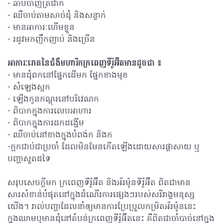
- ឆាប់ចាញ់ត្រជាក់
- ឈឺចាប់តាមសាច់ដុំ និងសន្លាក់
- មានអាការៈហើមខ្លួន
- រដូវមកញឹកញាប់ និងច្រើន
អាការៈរោគនៃជំងឺមហារីកក្រពេញទីរ៉ូអ៊ីតមានដូចជា ៖
- មានដុំពកនៅផ្នែកដើមក ផ្នែកខាងមុខ
- សំឡេងស្អក
- ឡើងកូនកណ្តុរនៅបរិវេណក
- ពិបាកក្នុងការលេបអាហារ
- ពិបាកក្នុងការដកដង្ហើម
- ឈឺចាប់នៅខាងក្នុងបំពង់ក និងក
-ក្អកជាប់ជាប្រចាំ ដែលមិនមែនកើតឡើងដោយសារផ្តាសាយ ឬ
បញ្ហាសួតដទៃ
សរុបសេចក្តីមក ក្រពេញទីរ៉ូអ៊ីត និងអ័រម៉ូនទីរ៉ូអ៊ីត ពិតជាមាន
សារសំខាន់បំផុតនៅក្នុងដំណើរការផ្សេងៗរបស់សរីរាង្គមនុស្ស
យើង។ រាល់បញ្ហាដែលនាំឲ្យមានការប្រែប្រួលកម្រិតអ័រម៉ូននេះ
ក្នុងឈាមឬមានដុំនៅតំបន់ក្រពេញទីរ៉ូអ៊ីតនេះ គឺពិតជាចាំបាច់នៅក្នុង