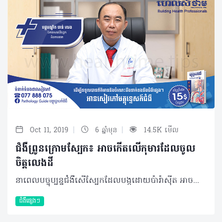
|
|
Oct 11, 2019
6 ឆ្នាំមុន
14.5K មើល
ជំងឺព្រូនក្រោមស្បែក៖ អាចកើតលើកុមារដែលចូល
ចិត្តលេងដី
នាពេលបច្ចុប្បន្នជំងឺសើស្បែកដែលបង្កដោយប៉ារ៉ាស៊ីត អាចចោទជាបញ្ហាមួយចំនួនហើយបញ្ហាទាំងនោះមានច្រើនក្នុងប្រទេសកម្ពុជា ក៏ដូចជាប្រទេសនៅតំបន់ត្រូពិច (Southern Asia) អាមេរិក និងប្រទេសអាហ្វ្រិកផងដែរ។ ជំងឺ Cutaneous Larva migrans ភាគច្រើនកើតឡើងលើកុមារជាងមនុស្សពេញវ័យពីព្រោះកុមារចូលចិត្តលេងដីខ្សាច់ និងដេកលើដីខ្សាច់ជាដើម។ និយមន័យ ជំងឺសើស្បែកដែលបង្កដោយប៉ារ៉ាស៊ីត ឬពាក្យបច្ចេកទេសហៅថា Cutaneous Larva migrans គឺជាជំងឺមួយដែលបង្កឡើងដោយពពួកប៉ារ៉ាស៊ីតម្យ៉ាងដែលជាពពួកព្រូន Hookworm មានលក្ខណៈជាព្រូនដែលរស់នៅក្រោមស្បែក។ មូលហេតុចម្បង និងកត្តាប្រឈម មានមូលហេតុចម្បងជាច្រើនដែលបង្កឲ្យមានជំងឺសើស្បែកពីពពួកប៉ារ៉ាស៊ីត តែកត្តាសំខាន់ដែលបណ្តាលឲ្យមានជំងឺនេះគឺពពួកប៉ារ៉ាស៊ីតដែលរស់នៅក្នុងពោះវៀនសត្វឆ្កែ ឆ្មា សត្វព្រៃ ហើយពងរបស់វានឹងវិវឌ្ឍទៅជាដង្កូវដែលរស់នៅក្នុងដីក្តៅ ឬដីខ្សាច់សើម។ ដោយឡែកការចម្លងនេះកើតឡើងនៅពេលដែលស្បែកប៉ះផ្ទាល់ទៅនឹងដីខ្សាច់ និងដង្កូវចូលទៅក្នុងស្បែកដែលមិនបានការពារជាធម្មតាមានដូចជាជើងប្រអប់ជើង គូទ ឬខ្នងជាដើម។ ក្រៅពីមូលហេតុចម្បងខាងលើ ក៏មានកត្តាជំរុញ ឬប្រឈមមួយចំនួនទៀតដែលធ្វើឲ្យមានបញ្ហានេះកើតឡើងរួមមាន៖ • ចំណង់ចំណូលចិត្ត និងមុខរបរដែលពាក់ព័ន្ធនឹងការទំនាក់ទំនងជាមួយដីខ្សាច់ក្តៅ ឬដីខ្សាច់សើម • កុមារដែលចូលចិត្តលេងដីខ្សាច់ ឬអ្នកដើរលេងតាមឆ្នេរខ្សាច់ • ការធ្វើដំណើរទៅតំបន់ត្រូពិចជាដើម។ល។ រោគសញ្ញា និងរោគវិនិច្ឆ័យ ជាទូទៅ ជំងឺ Cutaneous Larva migrans នេះអាចលេចចេញជារោគសញ្ញាសម្គាល់ខុសពីធម្មតាដូចជា៖ រមាស់ និងកន្ទួលក្រហមដោយមានរាងដូចពស់។ ដោយឡែកចំពោះជំងឺសើស្បែកបង្កដោយពពួកប៉ារ៉ាស៊ីតនេះអាចធ្វើរោគវិនិច្ឆ័យបានតាមរយៈការពិនិត្យទៅលើរោគសញ្ញាគ្លីនិក។ ម៉្យាងវិញទៀតយើងអាចធ្វើរោគវិនិច្ឆ័យបានតាមរយៈការពិនិត្យឈាម និងលាមក [Stool examination and Complete blood count (CBC)] ដើម្បីដឹងបន្ថែម និងឲ្យកាន់តែច្បាស់ថាពិតជាបង្កឡើងពីពពួកប៉ារ៉ាស៊ីត។ ការព្យាបាល និងផលវិបាក ជាទូទៅ ប្រសិនបើលោក លោកស្រី ឬអាណាព្យាបាលកុមារដែលមានបញ្ហាដូចបានរៀបរាប់ខាងលើត្រូវប្រញាប់មកពិគ្រោះជាមួយគ្រូពេទ្យឯកទេសសើស្បែក ឬគ្រូពេទ្យជំនាញដើម្បីមកព្យាបាលឲ្យបានចំចំណុច និងត្រឹមត្រូវ។ លើសពីនេះ យើងក៏អាចព្យាបាលបញ្ហានេះបានដោយការប្រើប្រាស់ថ្នាំ Albendazole បានផងដែរ។ ប្រសិនបើមិនបានទទួលការព្យាបាលទាន់ពេលវេលា និងមិនត្រឹមត្រូវនោះទេវានឹងផ្តល់ផលវិបាកអាចឲ្យមានការបង្ករោគនៅលើស្បែក និងរលាកសួតដោយកម្រ (Loeffler’s syndrome)។ វិធីសាស្រ្តការពារ ដោយហេតុថានាពេលបច្ចុប្បន្ន បញ្ហានេះកើតឡើងនៅប្រទេសកម្ពុជាច្រើន អ្នកគួរតែការពារខ្លួន ក៏ដូចជាកុមារដូចពាក្យស្លោកមួយបានពោលថា "ការពារគឺប្រសើរជាងព្យាបាល"។ វិធីល្អបំផុតដើម្បីការពារមិនឲ្យមានបញ្ហាស្បែកដែលបង្កដោយប៉ារ៉ាស៊ីត (ព្រូនក្រោមស្បែក) រួមមាន៖ • ចៀសវាងនៅជិតគ្នាដោយផ្ទាល់រវាងស្បែកទទេនឹងដី នៅកន្លែងដែលមានហានិភ័យនៃការឆ្លង • គេង ឬអង្គុយនៅលើឆ្នេរខ្សាច់ ត្រូវប្រើកន្សែង ឬកម្រាលមកក្រាលជាមុនសិន • ត្រូវពាក់ស្បែកជើងពេលអ្នកដើរលើឆ្នេរខ្សាច់ ឬនៅកន្លែងដែលអ្នកសង្ស័យថាមានលាមកសត្វ។ បកស្រាយដោយ៖ វេជ្ជបណ្ឌិត ចាន់ សេង ឯកទេសសើស្បែក និងកាមរោគនៃ មន្ទីរពេទ្យមិត្តភាពកម្ពុជា-ចិនព្រះកុសុមៈ អត្ថបទ៖ ដកស្រង់ចេញពីទស្សនាវដ្ដី ហេលស៍ថាម ប្រូ លេខ ៨៣ 2019 រក្សាសិទ្ធិគ្រប់យ៉ាង​ដោយ Healthtime Corporation ចំពោះគ្រប់អត្ថបទដោយគ្មានផ្នែកណាមួយត្រូវបោះពុម្ពផ្សាយចូលប្រព័ន្ធអុីនធឺណែតឧបករណ៍អេឡិចត្រូនិកអាត់ជាសំឡេងឬថតចំលងគ្រប់រូបភាពដោយគ្មានការអនុញ្ញាតឡើយ
ជំងឺផ្សេងៗ