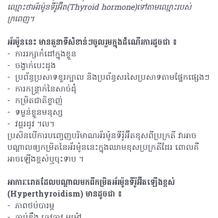
ឈ្មោះថាអ័រម៉ូនទីរ៉ូអ៊ីត(Thyroid hormone)ទៅតាមឈ្មោះរបស់
ក្រពេញ។
អ័រម៉ូននេះ មានតួនាទីសំខាន់ៗចូលរួមក្នុងដំណើរការដូចជា ៖
- ការរក្សាកំដៅក្នុងខ្លួន
- ចង្វាក់បេះដូង
- ប្រព័ន្ធប្រសាទខួរក្បាល និងប្រព័ន្ធសរសៃប្រសាទតាមផ្នែកផ្សេងៗ
- ការកន្ត្រាក់នៃសាច់ដុំ
- កម្រិតជាតិខ្លាញ់
- ទម្ងន់ខ្លួនមនុស្ស
- វដ្តរដូវ ។ល។
ប្រសិនបើការបញ្ចេញបរិមាណអ័រម៉ូនទីរ៉ូអ៊ីតខុសពីប្រក្រតី វាអាច
បណ្តាលឲ្យកម្រិតនៃអ័រម៉ូននេះក្នុងឈាមខុសប្រក្រតីដែរ ពោលគឺ
អាចឡើងខ្ពស់ឬចុះទាប ។
អាការៈរោគដែលបណ្តាលមកពីកម្រិតអ័រម៉ូនទីរ៉ូអ៊ីតឡើងខ្ពស់
(Hyperthyroidism) មានដូចជា ៖
- ភាពថប់បារម្ភ
- ឆាប់ខឹង ឆេវឆាវ មួម៉ៅ