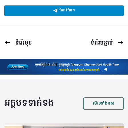
ចែករំលែក
ទំព័រ​មុន
ទំព័រ​បន្ទាប់
អត្ថបទទាក់ទង
មើលទាំងអស់