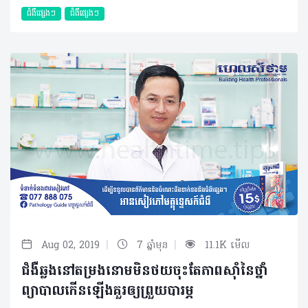
ជំងឺផ្សេងៗ
ជំងឺផ្សេងៗ
|
|
Aug 02, 2019
7 ឆ្នាំមុន
11.1K មើល
ជំងឺឆ្លងនៅតម្រងនោមមិនថយចុះតែភាពស៊ាំនៃថ្នាំ
ព្យាបាលកើនឡើងគួរឲ្យព្រួយបារម្ភ