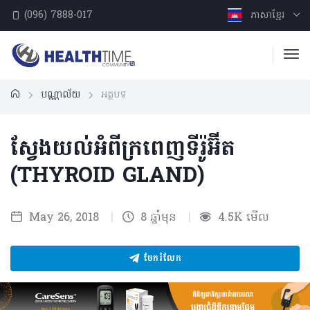
(096) 7888-017
ភាសាខ្មែរ
បណ្ណាល័យ
អត្ថបទ
ស្វែងយល់អំពីក្រពេញទីរ៉ូអ៊ីត
(THYROID GLAND)
May 26, 2018
|
8 ឆ្នាំមុន
|
4.5K មើល
ចែករំលែក