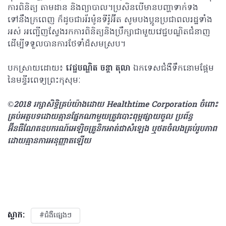
ការពិនិត្យ តាមដាន និងព្យាបាល។ប្រសិនបើមានបញ្ហាទាក់ទង
ទៅនឹងក្រពេញ ក៏ដូចជាអ័រម៉ូនទីរ៉ូអ៊ីត សូមបងប្អូនប្រជាពលរដ្ឋទាំង
អស់ អញ្ជើញស្វែងរកការពិនិត្យនិងប្រឹក្សាជាមួយវេជ្ជបណ្ឌិតជំនាញ
ដើម្បីទទួលបានការថែទាំដ៏សមស្រប។
បកស្រាយដោយ៖
វេជ្ជបណ្ឌិត ចន្ថា តុលា
ឯកទេសជំងឺទឹកនោមផ្អែម
នៃមន្ទីរពេទ្យព្រះកុសុមៈ
©2018 រក្សាសិទ្ធិគ្រប់យ៉ាង​ដោយ Healthtime Corporation ចំពោះ
គ្រប់អត្ថបទដោយគ្មានផ្នែកណាមួយត្រូវបោះពុម្ពផ្សាយចូល ប្រព័ន្ធ
អ៊ីនធឺណែតឧបករណ៍អេឡិចត្រូនិកអាត់ជាសំឡេង ឬថតចំលងគ្រប់រូបភាព
ដោយគ្មានការអនុញ្ញាតឡើយ
ស្លាក:
#ជំងឺផ្សេងៗ