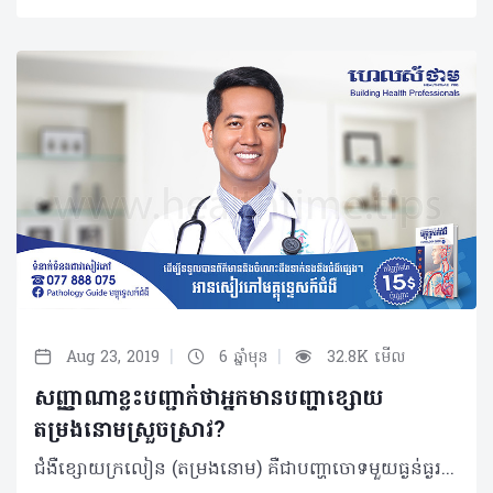
|
|
Aug 23, 2019
6 ឆ្នាំមុន
32.8K មើល
សញ្ញាណាខ្លះបញ្ជាក់ថាអ្នកមានបញ្ហាខ្សោយ
តម្រងនោមស្រួចស្រាវ?
ជំងឺខ្សោយក្រលៀន (តម្រងនោម) គឺជាបញ្ហាចោទមួយធ្ងន់ធ្ងរផងដែរ។ ជាក់ស្តែង ប្រទេសកម្ពុជា ជំងឺខ្សោយក្រលៀនជាប្រធានបទក្តៅគគុកមួយដែលប្រជាជនកំពុងតែចាប់អារម្មណ៍ ហើយក៏មានការភ័យខ្លាចថែមទៀតផង។ តើអ្វីជាបញ្ហាខ្សោយតម្រងនោមស្រួចស្រាវ? បញ្ហាខ្សោយតម្រងនោមស្រួចស្រាវគឺជាការថយចុះភ្លាមៗនូវមុខងារនៃការច្រោះទឹកនោម ( La baisse brutale du debit de filtration glomerulaire) បណ្តាលឲ្យមានការចាល់នូវសារធាតុពុលក្នុងរាងកាយ (Hyperuricémie, Hypercréatininémie…)។ អ្វីជាមូលហេតុចម្បង និងកត្តាជំរុញនៃបញ្ហាខ្សោយតម្រងនោមស្រួចស្រាវ? • ការខ្សោយក្រលៀនស្រួចស្រាវដោយការស្ទះផ្លូវបង្ហួរនោម (IRA Obstructive) ក្រួសក្នុងប្រព័ន្ធបង្ហូរទឹកនោម។ ក្នុងនោះក៏មានករណីពិសេសមួយចំនួនផងដែរ ដូចជាក្រួសស្ទះបង្ហូរទឹកនោមនៃបុគ្គលដែលមានតម្រងនោមតែម្ខាងពីកំណើត(Rein Unique)។ មួយវិញទៀតគឺក្រួសស្ទះក្នុងផ្លូវបង្ហូរទឹកនោមទាំងសងខាងតែម្តង (Lithiases Urinaires Obstructives Bilaterales) • ការខ្សោយក្រលៀនស្រួចស្រាវនៃមុខងារ (IRA Fonctionnelle) ការបាត់បង់ជាតិទឹកខាងក្រៅកោសិកាក្នុងករណីនេះមានដូចជា៖ បាត់បង់ជាតិទឹកតាមរយៈការក្អួត រាកខ្លាំង ការរលាកខ្លាំង ការនោមច្រើននៃអ្នកជំងឺទឹកនោមផ្អែម ឬការនោមច្រើនក្រោយពេលវះកាត់ក្រួសក្នុងប្រព័ន្ធផ្លូវបង្ហូរទឹកនោម (Syndrome de leve d’ostacle) ការថយចុះនៃបរិមាណឈាម ទឹកនោមប្រៃធ្ងន់ធ្ងរ ក្រិនថ្លើមធ្ងន់ធ្ងរ ការចុះសម្ពាធឈាម និងការព្យាបាលដោយថ្នាំបញ្ចុះទឹកនោមហួសកម្រិត ឬមិនបានទៅពិនិត្យតាមដានជាមួយវេជ្ជបណ្ឌិត • ការខូចខាតទៅលើសាច់តម្រងនោមតែម្តង (IRA Organique)។ ក្រៅពីមូលហេតុចម្បងខាងលើ ក៏មានកត្តាជំរុញផ្សេងទៀតផងដែររួមមាន៖ ជំងឺដុំសាច់ប្រូស្តាត ដុំសាច់ប្លោកនោម មហារីកមាត់ស្បូន ឬដៃស្បូនដែលមានការរីករាលដាលស៊ីដល់ផ្លូវបង្ហូរទឹកនោម ឬអាចសង្កត់ទៅលើផ្លូវបង្ហូរទឹកនោម ព្រមទាំងមានការរលាកសាច់តម្រងនោមរុំារ៉ៃនិងការចុះខ្សោយក្រពេញលើតម្រងនោម (Insuffisance Surrénale)។ ក្នុងនេះផងដែរ គេសង្កេតឃើញថា បុគ្គលដែលងាយប្រឈមនឹងជំងឺនេះមានដូចជា៖ • ធ្លាប់មានប្រវត្តិកើតក្រួសក្នុងប្រព័ន្ធតម្រងនោម • លើសជាតិអាស៊ីតអ៊ុយរិច (+/- Calcul acideuique) • អ្នកជំងឺក្រិនថ្លើមធ្ងន់ធ្ងរ • តំណពូជជាដើម។ល។ តើបញ្ហាខ្សោយតម្រងនោមស្រួចស្រាវនេះមានសញ្ញាសម្គាល់អ្វីខ្លះ? យើងអាចកត់សម្គាល់នូវរោគសញ្ញាខាងក្រោមដើម្បីជាគន្លឹះដែលអាចសង្ស័យថាជាការខ្សោយតម្រងនោមស្រួចស្រាវ ដែលសញ្ញាទាំងនោះមានដូចជា៖ • ប្រវត្តិធ្លាប់មានក្រួសប្រព័ន្ធតម្រងនោម៖ ឈឺចុកចង្កេះដែលមានការរាលចាក់ទៅអវៈយវៈភេទខាងក្រៅដែលគេហៅថាចុកតម្រងនោម(Colique Néphrétique) • អ្នកជំងឺអាចមានអាការៈលើសសម្ពាធឈាមឈឺក្បាល មិនឃ្លានបាយ ហត់ ក្អួតចង្អោរ ស្រវាំងភ្នែក ប្រកាច់ សន្លប់ ថយចុះនូវបរិមាណទឹកនោម (Oligurie