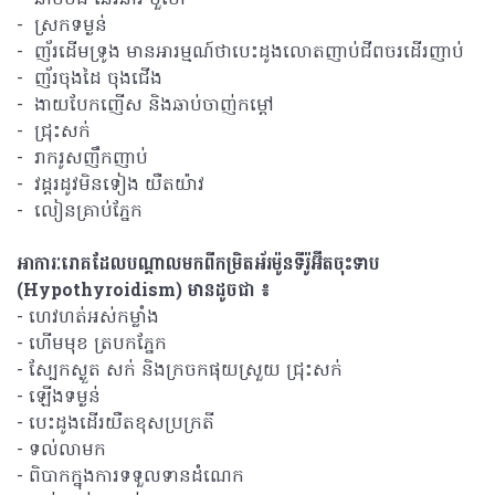
- ស្រកទម្ងន់
- ញ័រដើមទ្រូង មានអារម្មណ៍ថាបេះដូងលោតញាប់ជីពចរដើរញាប់
- ញ័រចុងដៃ ចុងជើង
- ងាយបែកញើស និងឆាប់ចាញ់កម្តៅ
- ជ្រុះសក់
- រាករូសញឹកញាប់
- វដ្តរដូវមិនទៀង យឺតយ៉ាវ
- លៀនគ្រាប់ភ្នែក
អាការៈរោគដែលបណ្តាលមកពីកម្រិតអ័រម៉ូនទីរ៉ូអ៊ីតចុះទាប
(Hypothyroidism) មានដូចជា ៖
- ហេវហត់អស់កម្លាំង
- ហើមមុខ ត្របកភ្នែក
- ស្បែកស្ងួត សក់ និងក្រចកផុយស្រួយ ជ្រុះសក់
- ឡើងទម្ងន់
- បេះដូងដើរយឺតខុសប្រក្រតី
- ទល់លាមក
- ពិបាកក្នុងការទទួលទានដំណេក