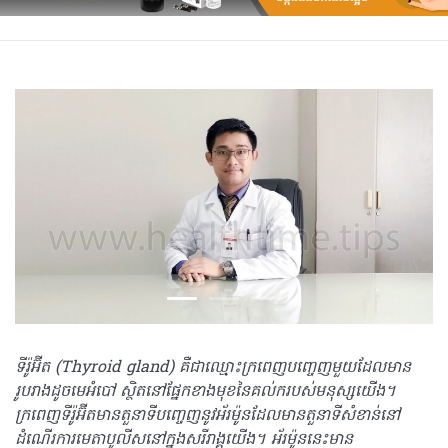
ទីរ៉ូអ៊ីត (Thyroid gland) គឺជាឈ្មោះក្រពេញបញ្ចេញមួយដែលមាន
រូបរាងដូចមេអំបៅ ស្ថិតនៅផ្នែកខាងមុខនៃគល់ករបស់មនុស្សយើង។
ក្រពេញទីរ៉ូអ៊ីតមានតួនាទីបញ្ចេញនូវអ័រម៉ូនដែលមានតួនាទីសំខាន់នៅ
ដំណើរការមេតាបូលីសនៅក្នុងសរីរាង្គយើង។ អ័រម៉ូននេះមាន