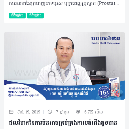
ការរលាកនៃក្រពេញភេទបុរស ឬក្រពេញប្រូស្តាត (Prostatitis) គឺជាជំងឺស្រួចស្រាវទាមទារនូវការព្យាបាលឲ្យបានទាន់ពេលវេលា។ បច្ចុប្បន្នជំងឺនេះហាក់មានការកើនឡើងច្រើននៅប្រទេសកម្ពុជា និងត្រូវបានរកឃើញជាញឹកញាប់ក្នុងចំណោមយុវវ័យពិសេសអ្នកមានដៃគូរួមភេទតែវាមិនត្រូវបានចាត់ចូលជាជំងឺតពូជឡើយ។ អ្វីជាមូលហេតុនៃការរលាកក្រពេញប្រូស្តាត? ជាទូទៅ ជំងឺរលាកក្រពេញប្រូស្តាតបង្កដោយមេរោគប្រភេទបាក់តេរី ដែលភាគច្រើនគឺ E.coli និងចំនួនតិចតួចផ្សេងទៀតរួមមាន Chlamydia ជាដើម។ បាក់តេរីបង្កទាំងនេះអាចឆ្លងពីមនុស្សម្នាក់ទៅកាន់មនុស្សម្នាក់ទៀតតាមរយៈការរួមភេទដោយមិនបានការពារសម្រាប់អ្នកមានដៃគូរួមភេទច្រើន។ ចំណែកកត្តារួមផ្សំផ្សេងទៀតធ្វើឲ្យងាយកើតជំងឺនេះគឺដោយសារអ្នកជំងឺមានការរលាកពងស្វាស។ តើការរលាកនេះមានសញ្ញាសម្គាល់អ្វីខ្លះ? ក្នុងរយៈពេលពី ១សប្តាហ៍ ទៅ១០ថ្ងៃក្រោយបន្ទាប់ពីការឆ្លងមេរោគ ឬបន្ទាប់ពីរួមភេទដោយមិនបានការពារជាមួយអ្នកមានដៃគូរួមភេទច្រើន នោះអ្នកជំងឺអាចមានសញ្ញាក្តៅខ្លួន រងាញាក់ នោមញឹក-ក្តៅ-ក្រហាយ ទឹកនោមមានក្លិនស្អុយ ពណ៌ល្អក់ ពេលខ្លះ មានហូរខ្ទុះនៅចុងប្រដាប់ភេទ និងខ្លះទៀតមានឈាមនៅក្នុងទឹកកាម (ទឹកមេជីវិត) ដែលអ្នកជំងឺអាចសម្គាល់ឃើញនៅពេលរួមភេទ។ តើត្រូវធ្វើរោគវិនិច្ឆ័យរបៀបណា? បន្ទាប់ពីលេចចេញនូវរោគសញ្ញាមិនប្រក្រតីអ្នកជំងឺត្រូវធ្វើការណាត់ជួបជាមួយគ្រូពេទ្យជាបន្ទាន់។ ករណីនេះដែរអ្នកជំងឺនឹងតម្រូវឲ្យធ្វើការត្រួតពិនិត្យតាម ២របៀបរួមមាន៖ • ការពិនិត្យគ្លីនិក៖ គ្រូពេទ្យនឹងធ្វើការសិក្សាលើរោគសញ្ញារបស់អ្នកជំងឺដូចបានរៀបរាប់ខាងលើ និងពិនិត្យបន្ថែមដោយលូកស្ទាបក្រពេញប្រូស្តាតតាមទ្វារលាមកដើម្បីរកសញ្ញាណនៃការក្តៅ រីក និងឈឺចាប់។ • ការពិនិត្យអមគ្លីនិក៖ គ្រូពេទ្យនឹងយកទឹកនោមរបស់អ្នកជំងឺទៅពិនិត្យ ដើម្បីរកឲ្យឃើញថាមានមេរោគអ្វីខ្លះ បន្ទាប់មកយកទឹកនោមទៅបណ្តុះរកប្រភេទមេរោគបង្កជាក់លាក់ដើម្បីអាចប្រើប្រាស់ថ្នាំផ្សះឲ្យត្រូវនឹងប្រភេទមេរោគនោះ។ ម៉្យាងវិញទៀតអ្នកជំងឺអាចនឹងតម្រូវឲ្យថតអេកូសាស្ត្រករណីអ្នកជំងឺមានការបង្ករោគរហូតអាប់សែ ឬការកកខ្ទុះរួចទៅហើយ។ រលាកក្រពេញប្រូស្តាតត្រូវព្យាបាលដូចម្តេច? នៅពេលអ្នកជំងឺបានធ្វើរោគវិនិច្ឆ័យរកឃើញថាមានការរលាកក្រពេញប្រូស្តាត ឬក្រពេញភេទនេះ គ្រូពេទ្យនឹងធ្វើការព្យាបាលដោយផ្អែកលើស្ថានភាពដោយឡែកៗនៃអ្នកជំងឺនៅពេលជួបពេទ្យ៖ • ករណីគ្មានអាប់សែ៖ អ្នកជំងឺនឹងត្រូវព្យាបាលដោយប្រើថ្នាំចាក់ ៤៨ទៅ៧២ម៉ោង រួចបន្តប្រើថ្នាំផ្សះដោយលេបពី ២ទៅ៣សប្តាហ៍ ដោយមិនតម្រូវឲ្យសម្រាកពេទ្យនោះទេ។ • ករណីមានអាប់សែ៖ អ្នកជំងឺអាចនឹងត្រូវវះកាត់បង្ហូរខ្ទុះចេញ និងលាងសម្អាតឲ្យស្អាត រួមជាមួយការប្រើថ្នាំផ្សះក្នុងរយៈពេល ២ទៅ៣សប្តាហ៍ដោយឲ្យអ្នកជំងឺសម្រាកពេទ្យ។ គួរបញ្ជាក់ថា ការព្យាបាលនេះអាចនឹងតម្រូវឲ្យព្យាបាលទាំងអ្នកជំងឺ និងដៃគូរួមភេទរបស់អ្នកជំងឺផងដែរ ដើម្បីធានានូវការព្យាបាលឲ្យបានជាសះស្បើយ។ ករណីមិនបានព្យាបាលឲ្យទាន់ពេលវេលា អ្នកជំងឺនឹងបង្កជាការមានមេរោគក្នុងឈាមដែលបង្កើនការប្រឈមនឹងការរលាកខ្លាំងពេញខ្លួន និងប៉ះពាល់ដល់អាយុជីវិត។ តើអាចការពារពីការរលាកក្រពេញប្រូស្តាតបានដែរទេ? ជាការពិតណាស់ ដោយសារការរលាកក្រពេញប្រូស្តាតឆ្លងដោយសារការរួមភេទ ដូច្នេះអ្នកក៏អាចការពារខ្លួនបាន ដោយត្រូវការពារពីមូលហេតុនៃការឆ្លង៖ • ការពារបើមានដៃគូរួមភេទច្រើន ឬគួរមានដៃគូរួមភេទតែមួយ • ចៀសវាងការរួមភេទប្រសិនស្ត្រីធ្លាក់ស ឬមានបញ្ហារោគស្ត្រីផ្សេងទៀត។ ប្រសិនអ្នកមាននូវអាការៈមិនស្រួលលើបញ្ហាប្រព័ន្ធទឹកនោម ដូចជានោមញឹក ឈឺ ក្រហាយ មានខ្ទុះ ឬសញ្ញាសង្ស័យណាមួយ អ្នកត្រូវប្រឹក្សា និងពិនិត្យជាមួយគ្រូពេទ្យជំនាញដើម្បីទទួលបានការព្យាបាលមួយត្រឹមត្រូវ ប្រកបដោយប្រសិទ្ធភាព និងជាសះស្បើយ។ ចំពោះគ្រូពេទ្យ ឬអ្នកប្រកបវិជ្ជាជីវសុខាភិបាលគួរធ្វើការព្យាបាលស្របតាមបច្ចេកទេស និងការប្រើថ្នាំឲ្យបានត្រឹមត្រូវ។ បកស្រាយដោយ៖ វេជ្ជបណ្ឌិត ចាន់ ប៊ុនថា ឯកទេសផ្នែកវះកាត់ប្រព័ន្ធទឹកមូត្រ នៃមន្ទីរពេទ្យព្រះកុសុមៈ និងជាប្រធានមន្ទីរសម្រាកព្យាបាលអុិនដ្រា អត្ថបទ៖​ ដកស្រង់ចេញពីទស្សនាវដ្ដី ហេលស៍ថាម ប្រូ លេខ ៨១ ©2019 រក្សាសិទ្ធិគ្រប់យ៉ាង​ដោយ Healthtime Corporation ចំពោះគ្រប់អត្ថបទដោយគ្មានផ្នែកណាមួយត្រូវបោះពុម្ពផ្សាយចូលប្រព័ន្ធអុីនធឺណែតឧបករណ៍អេឡិចត្រូនិកអាត់ជាសំឡេងឬថតចំលងគ្រប់រូបភាពដោយគ្មានការអនុញ្ញាតឡើយ
ជំងឺផ្សេងៗ
ជំងឺផ្សេងៗ
|
|
Jul 19, 2019
7 ឆ្នាំមុន
6.7K មើល
ផលវិបាកនៃការមិនអាចគ្រប់គ្រងការបត់ជើងតូចបាន