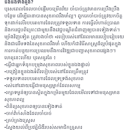
ជំងឺផងទាំងពួង?
បុរសពេលដែលចាប់ផ្តើមចម្រើនវ័យ ចាំបាច់ត្រូវមានការប្រឹងប្រឹង
បន្ថែម ដើម្បីធានាបានសុខភាពរឹងមាំល្អ។ ពួកគេចាំបាច់ត្រូវយកចិត្ត
ទុកដាក់លើរបបអាហារដែលត្រូវទទួលទាន ការធ្វើលំហាត់ប្រាណ
និងការជួបពិគ្រោះជាមួយនឹងវេជ្ជបណ្ឌិតជំនាញឲ្យបានទៀងទាត់។
ម្យ៉ាងវិញទៀត ត្រូវចងចាំថា «របៀបរស់នៅដែលមានរបៀបរៀបរយ
និងជាដើមទងនៃសុខភាពរឹងមាំ ហើយក៏ជាវិធីសាស្រ្តដ៏ល្អបំផុតក្នុង
ការកាត់បន្ថយការប្រឈមនឹងការវិវឌ្ឍជាបញ្ហាសុខភាពផ្សេងៗ។
ហេតុនេះហើយ បុរសគួរតែ ៖
•ធ្វើជាអ្នកទំនុកបម្រុងសុខភាពរបស់ខ្លួនឯងផ្ទាល់
•បង្រៀនខ្លួនឯងអំពីរបៀបរស់នៅដែលត្រឹមត្រូវ
•ទទួលទានរបបអាហារដែលទ្រទ្រង់សុខភាព
•រស់នៅដោយធ្វើជាមនុស្សម្នាក់ដែលសកម្ម
•រក្សាទម្ងន់ឲ្យបានស្ថិតក្នុងកម្រិតមួយដែលមើលទៅជាមនុស្សមាន
សុខភាពល្អ
•ពិនិត្យសុខភាពឲ្យបានទៀងទាត់
•ចាក់វ៉ាក់សាំងដែលចាំបាច់
•គ្រប់គ្រងស្រ្តេស
•ស្វែងយល់ពីប្រវត្តិជំងឺរបស់សមាជិកគ្រួសារ