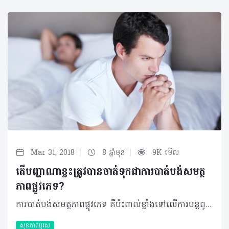
|
|
Mar 31, 2018
8 ឆ្នាំមុន
9K មើល
តើបញ្ហាណាខ្លះត្រូវបានចាត់ទុកជាការបាត់បង់សមត្ថ
ភាពផ្លូវភេទ?
ការបាត់បង់សមត្ថភាពផ្លូវភេទ គឺប៉ះពាល់ខ្លាំងទៅលើការបន្តពូជរបស់បុរស ហើយក៏ជះឥទ្ធិពលខ្លាំងដល់សុភមង្គលគ្រួសារផងដែរ។ ដូច្នេះ ការយល់ច្បាស់ពីការបាត់សមត្ថភាពនេះ ក៏ជារឿងចាំបាច់ផងដែរសម្រាប់បុរសគ្រប់រូប ជាពិសេសអ្នកដែលកំពុងប្រឈមនឹងវិបត្តិនេះ។ បញ្ហាដែលបុរសជួបញឹកញាប់ក្នុងការបាត់បង់សមត្ថភាពផ្លូវភេទ គឺទាក់ទងនឹងការបញ្ចេញទឹកកាមការឡើងរឹងនៃលិង្គ និងចំណង់ផ្លូវភេទធ្លាក់ចុះ។ 1. បញ្ហាបញ្ចេញទឹកកាម លក្ខខណ្ឌដែលបង្ហាញថា ការបញ្ចេញទឹកកាមរបស់អ្នកមានបញ្ហា អាចមានដូចជា៖ •ឆាប់ចេញទឹកកាម •យូរចេញទឹកកាម •ច្រាល់ទឹកកាមត្រឡប់ទៅថង់ស្តុកវិញ។ ការឆាប់ចេញទឹកកាម ការសិក្សាជាច្រើនបានបង្ហាញឲ្យឃើញថា ការធ្លាក់ចុះនៃសេរ៉ូតូនីនដែលជាសារធាតុគីមីនៅក្នុងខ្លួននឹងមានឥទ្ធិពលលើអារម្មណ៍របស់មនុស្ស បានដើរតួសំខាន់ក្នុងការធ្វើឲ្យឆាប់បញ្ចេញទឹកកាមរបស់បុរស។ ឱសថមួយចំនួនរួមបញ្ចូលទាំងឱសថបំបាត់ការធ្លាក់ទឹកចិត្តមួយចំនួន អាចប៉ះពាល់ដល់ការបញ្ចេញទឹកកាមនេះផងដែរ ព្រោះតែការខូចខាតសរសៃប្រសាទទៅខាងក្រោយ ឬនៅខួរឆ្អឹងខ្នង។ ការយូរចេញទឹកកាម ការពន្យឺតការបញ្ចេញទឹកកាម អាចទាក់ទងទៅនឹងបញ្ហាសុខភាពរយៈពេលវែង ផលរំខានរបស់ឱសថមួយចំនួន ការញៀនស្រា ឬឆ្លងកាត់ការវះកាត់។ បញ្ហាបញ្ចេញទឹកកាមយឺតនេះ ក៏អាចទាក់ទងផងដែរពីការថប់បារម្ភ ស្ត្រេស ឬបញ្ហាទំនាក់ទំនង។ ការច្រាល់ទឹកកាមត្រឡប់ទៅថង់ស្តុកវិញ ការច្រាល់ទឹកកាមត្រឡប់ទៅថង់ស្តុកវិញ កើតឡើងញឹកញាប់ចំពោះបុរសដែលមានជំងឺទឹកនោមផ្អែមហើយខូចខាតដល់សរសៃប្រសាទ។ បញ្ហាទាំងនេះទាក់ទងនឹងសរសៃប្រសាទនៅនឹងប្លោកនោមនិងប្លោកនោម ធ្វើឲ្យការបញ្ចេញទឹកកាមហូរបញ្ច្រាស់មកវិញ។ សម្រាប់មនុស្សប្រុសដែលមិនមានបញ្ហាទឹកនោមផ្អែម ការច្រាល់បកក្រោយវិញរបស់ទឹកកាមអាចបណ្តាលមកពីផលរំខានរបស់ឱសថមួយចំនួន ឬកើតឡើងក្រោយទទួលការវះកាត់ប្លោកនោមឬក្រពេញប្រូស្តាត។ 2. ការពិបាកធ្វើឲ្យលិង្គឡើងរឹង ការពិបាកធ្វើឲ្យលិង្គឡើងរឹងនៅពេលរួមភេទ អាចបណ្តាលមកពី •ជំងឺដែលទាក់ទងនឹងលំហូរឈាម ដូចជាជំងឺរឹងសរសៃឈាមអាក់ទែ •ជំងឺនៅនឹងសរសៃប្រសាទ •បញ្ហាស្ត្រេស ជម្លោះស្នេហា បញ្ហាធ្លាក់ទឹកចិត្ត និងបញ្ហាព្រួយបារម្ភ •គ្រោះថ្នាក់ត្រង់លិង្គ •ជំងឺរ៉ាំរ៉ៃដូចជាជំងឺទឹកនោមផ្អែម និងជំងឺលើសសម្ពាធឈាម •ទម្លាប់មិនល្អដល់សុខភាព ដូចជាជក់បារី ផឹកស្រា ញ៉ាំច្រើន និងមិនធ្វើលំហាត់ប្រាណ។ 3. ការថយចុះចំណង់ផ្លូវភេទ ការថយចុះចំណង់ផ្លូវភេទ ជាទូទៅភ្ជាប់ជាមួយនឹងកម្រិតទាបនៃអ័រម៉ូនតេស្តូស្តេរ៉ូនរបស់បុរស។ តេស្តូស្តេរ៉ូន ធ្វើឲ្យមានអារម្មណ៍ផ្លូវភេទ បង្កើតទឹកកាម លូតលាស់សាច់ដុំ សក់ និងឆ្អឹង។ ការធ្លាក់ចុះតេស្តូស្តេរ៉ូនក្នុងកម្រិតទាប អាចប៉ះពាល់ដល់រាងកាយ និងអារម្មណ៍របស់មនុស្សប្រុស។ ការថយចុះនៃចំណង់ផ្លូវភេទ ក៏អាចទាក់ទងទៅនឹងបញ្ហាបាក់ទឹកចិត្ត ការព្រួយបារម្ភ ឬបញ្ហាទំនាក់ទំនង។ ជំងឺទឹកនោមផ្អែម ជំងឺលើសសម្ពាធឈាម និងឱសថមួយចំនួនទៀតដូចជាឱសថប្រឆាំងបញ្ហាធ្លាក់ទឹកចិត្ត ក៏ចូលរួមចំណែកក្នុងការធ្វើឲ្យចំណង់ផ្លូវភេទថយចុះដែរ។ ©2018 រក្សាសិទ្ធិគ្រប់យ៉ាង​ដោយ Healthtime Corporation ចំពោះគ្រប់អត្ថបទដោយគ្មានផ្នែកណាមួយត្រូវបោះពុម្ពផ្សាយចូល ប្រព័ន្ធអ៊ីនធឺណែតឧបករណ៍អេឡិចត្រូនិកអាត់ជាសំឡេងឬថតចំលងគ្រប់រូបភាពដោយគ្មានការអនុញ្ញាតឡើយ
សុខភាពបុរស