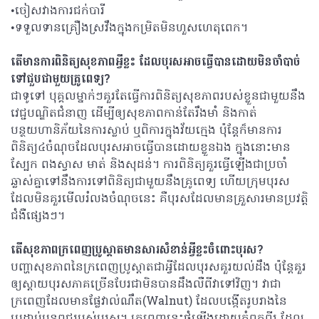
•ចៀសវាងការជក់បារី
•ទទួលទានគ្រឿងស្រវឹងក្នុងកម្រិតមិនហួសហេតុពេក។
តើមានការពិនិត្យសុខភាពអ្វីខ្លះ ដែលបុរសអាចធ្វើបានដោយមិនចាំបាច់
ទៅជួបជាមួយគ្រូពេទ្យ?
ជាទូទៅ បុគ្គលម្នាក់ៗគួរតែធ្វើការពិនិត្យសុខភាពរបស់ខ្លួនជាមួយនឹង
វេជ្ជបណ្ឌិតជំនាញ ដើម្បីឲ្យសុខភាពកាន់តែរឹងមាំ និងកាត់
បន្ថយហានិភ័យនៃការស្លាប់ ឬពិការក្នុងវ័យក្មេង ប៉ុន្តែក៏មានការ
ពិនិត្យ៤ចំណុចដែលបុរសអាចធ្វើបានដោយខ្លួនឯង ក្នុងនោះមាន
ស្បែក ពងស្វាស មាត់ និងសុដន់។ ការពិនិត្យគួរធ្វើឡើងជាប្រចាំ
ឆ្លាស់គ្នាទៅនឹងការទៅពិនិត្យជាមួយនឹងគ្រូពេទ្យ ហើយក្រុមបុរស
ដែលមិនគួរមើលរំលងចំណុចនេះ គឺបុរសដែលមានគ្រួសារមានប្រវត្តិ
ជំងឺផ្សេងៗ។
តើសុខភាពក្រពេញប្រូស្តាតមានសារសំខាន់អ្វីខ្លះចំពោះបុរស?
បញ្ហាសុខភាពនៃក្រពេញប្រូស្តាតជាអ្វីដែលបុរសគួរយល់ដឹង ប៉ុន្តែគួរ
ឲ្យស្តាយបុរសភាគច្រើនបែរជាមិនបានដឹងលឺពីវាទៅវិញ។ វាជា
ក្រពេញដែលមានផ្លែវាល់ណឹត(Walnut) ដែលបង្កើតរូបរាងនៃ
ប្រដាប់បន្តពូជរបស់បុរស។ ក្រពេញនេះផ្គុំឡើងដោយកំពកពីរ ដែល