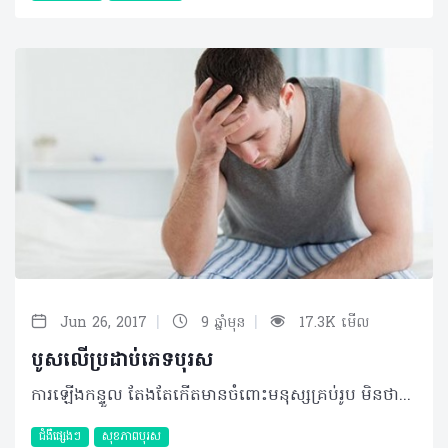
|
|
Jun 26, 2017
9 ឆ្នាំមុន
17.3K មើល
បូសលើប្រដាប់ភេទបុរស
ការឡើងកន្ទួល តែងតែកើតមានចំពោះមនុស្សគ្រប់រូប មិនថាប្រុស ឬស្រីនោះទេ ប៉ុន្តែកន្ទួលខ្លះក៏បាត់ទៅវិញដោយខ្លួនឯង ហើយខ្លះទៀតបែរជាមានខ្ទុះ និងត្រូវការព្យាបាលដោយខានមិនបាន តួយ៉ាងដូចជា ការកើតបូស។ បូសនេះទៀតសោត មានកើតនៅគ្រប់កន្លែងនៃរាងកាយ​របស់យើង តែអ្វីដែលជាកង្វល់ខ្លាំងនោះគឺ វាលេចឡើងនៅលើប្រដាប់ភេទរបស់មិត្តបុរសយើង។ បូស ជាអ្វី? បូស ជាប្រភេទជំងឺសើស្បែកម្យ៉ាងដែលបង្កឡើងដោយមេរោគ​ ប្រភេទបាក់តេរីឈ្មោះ Staphylococcus (ស្ដាហ្វីឡូសកូក)។​​ បូសអាចកើតមាន​ នៅលើមនុស្សគ្រប់វ័យ និងគ្រប់ទីកន្លែងទាំងអស់នៃរាងកាយមនុស្ស។ ជំហានដំបូង បូសចាប់ផ្ដើមដោយការរលាកគល់រោមតូចៗ រួចបន្ដស៊ីទៅខាងក្នុង ហើយបង្កជាដុំតូចមួយមានខ្ទុះ។ បូសអាចឆ្លងពីមនុស្សម្នាក់ទៅមនុស្សម្នាក់ទៀតតាមរយៈការប៉ះពាល់ជាមួយ ទឹករងៃ ឬខ្ទុះដែលមានមេរោគនៅក្នុងនោះ។ ជាទូទៅបូសមានពីរប្រភេទគឺៈ • បូសមុខច្រើន ឬហៅថា Caruncle (ខារាំងខល) • បូសមុខមួយ ឬហៅថា Furuncle (ហ្វុយរាំងខល)។ មូលហេតុ មូលហេតុ ដែលនាំឲ្យកើតជំងឺបូសនៅត្រង់ប្រដាប់ភេទនោះ គឺបណ្ដាលមកពីភាពខ្វះអនាម័យ ពេលដែលលោកអ្នកស្លៀកពាក់ខោអាវមិនបានស្អាត ទើបបណ្ដាលឲ្យជាប់មេរោគស្ដាហ្វីឡូកូក​ មកជាមួយខោអាវ ជាពិសេសខោទ្រនាប់ ហើយមានប៉ះផ្ទាល់ជាមួយស្បែក បន្ទាប់មកក៏រោលទៅជាបូស។ ប្រសិនបើលោកអ្នកកើតបូស ហើយយកដៃទៅអេះកន្លែងផ្សេងៗ មេរោគស្ដាហ្វីឡូកូកអាចនឹងរោលទៅកន្លែងនោះតាមរយៈក្រចកដៃបាន។ ផលប៉ះពាល់ ចំពោះ អ្នកកើតជំងឺបូសនេះ ប្រសិនបើការថែទាំ និងការព្យាបាលមិនបានត្រឹមត្រូវទេ មេរោគ Staphylococcus (ស្ដាហ្វីឡូកូក) នឹងរីករាលដាលពីកន្លែងមួយទៅកន្លែងមួយទៀត ដែលធ្វើឱ្យអ្នកកើតបូសមានការឈឺចុកចាប់។ លោកអ្នកដែលព្យាបាលមិនបានត្រឹមត្រូវ និងទាន់ពេលវេលា​នោះ មេរោគ Staphylococcus (ស្ដាហ្វីឡូកូក) នឹងរាលដាលដល់ក្នុងឈាម​ ហើយបង្កើត​បានជាមេរោគក្នុងឈាម និងធ្វើឱ្យជំងឺបូសកើតហើយបាត់ទៅវិញ រួចកើតម្ដងទៀត (កើតច្រើនលើកច្រើនសារ) មិនងាយជាទេ និងបង្កើតបានជាសម្លាកជាច្រើនកន្លែង ធ្វើឲ្យខូចសោភ័ណភាពស្បែក។ ការការពារ វិធីការពារដែលប្រសើរបំផុតគឺ លោកអ្នកត្រូវចេះអនាម័យខ្លួនប្រាណ ពិសេសត្រូវឧស្សាហ៍កាត់ក្រចកដៃ ជើង ឲ្យបានខ្លី​ និងទៀងទាត់ ចៀសវាង កុំឲ្យមេរោគទាំងឡាយ មកសម្ងំទុំនៅក្នុងក្រចក​ ងាយនឹងបង្ករោគ។ ប្រសិនបើមានការកើតបូសនៅត្រង់កន្លែងប្រដាប់ភេទ ឬនៅកន្លែងផ្សេងៗទៀត លោកអ្នកគួរតែមកជួបគ្រូពេទ្យឯកទេសច្បាស់លាស់ ដើម្បីពិនិត្យ និងព្យាបាលឲ្យបានត្រឹមត្រូវ កុំឲ្យកើតឡើងម្ដងហើយម្ដងទៀត។ ©2017 រក្សាសិទ្ធិគ្រប់យ៉ាង​ដោយ Health Time Corporation ចំពោះគ្រប់អត្ថបទដោយគ្មានផ្នែកណាមួយត្រូវបោះពុម្ពផ្សាយចូល ប្រព័ន្ធអ៊ីនធឺណែត ឧបករណ៍អេឡិចត្រូនិក អាត់ជាសំឡេងឬថតចំលងគ្រប់រូបភាពដោយគ្មានការអនុញ្ញាតឡើយ។
ជំងឺផ្សេងៗ
សុខភាពបុរស