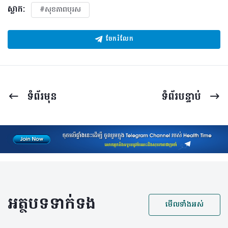
ស្លាក:
#សុខភាពបុរស
ចែករំលែក
ទំព័រ​មុន
ទំព័រ​បន្ទាប់
អត្ថបទទាក់ទង
មើលទាំងអស់