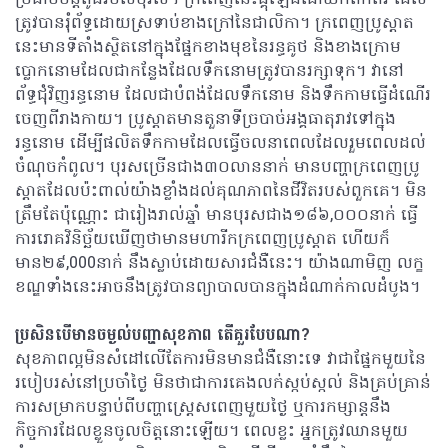
ត្រូវបានរុំព័ទ្ធដោយស្រទាប់ខាងក្រៅនៃជាលិកា។ ក្រពេញប្រូស្តាត
នេះមានទីតាំងស្ថិតនៅក្នុងផ្នែកខាងមុខនៃរន្ធគូថ និងខាងក្រោម
ប្លោកនោមដែលជាកន្លែងដែលទឹកនោមត្រូវបានរក្សាទុក។ វានៅ
ព័ទ្ធជុំវិញរន្ធនោម ដែលជាបំពង់ដែលទឹកនោម និងទឹកកាមធ្វើដំណើរ
ចេញពីរាងកាយ។ ប្រូស្តាតមានតួនាទីច្របាច់អង្គធាតុរាវទៅក្នុង
រន្ធនោម ដើម្បីផលិតទឹកកាមដែលធ្វើចលនាពេលដែលរួមពេលដល់
ចំណុចកំពូល។ បុរសច្រើនជាង៣០លាននាក់ មានបញ្ហាក្រពេញប្រូ
ស្តាតដែលប៉ះពាល់យ៉ាងខ្លាំងដល់គុណភាពនៃជីវិតរបស់ពួកគេ។ មិន
ត្រឹមតែប៉ុណ្ណោះ ជារៀងរាល់ឆ្នាំ មានបុរសជាង១៨៦,០០០នាក់ ធ្វើ
ការរោគវិនិច្ឆ័យឃើញថាមានមហារីកក្រពេញប្រូស្តាត ហើយក៏
មាន២៩,000នាក់ នឹងស្លាប់ដោយសារជំងឺនេះ។ យ៉ាងណាមិញ លក្ខ
ខណ្ឌទាំងនេះអាចនឹងត្រូវបានព្យាបាលបានក្នុងដំណាក់កាលដំបូង។
ប្រសិនបើមានចម្ងល់បញ្ហាសុខភាព តើគួរបែបណា?
សុខភាពល្អមិនសំដៅលើតែការមិនមានជំងឺនោះទេ វាជាផ្នែកមួយនៃ
របៀបរស់នៅប្រចាំថ្ងៃ មិនថាជាការគេងលក់ស្កប់ស្កល់ និងគ្រប់គ្រាន់
ការសម្រាកបន្ទាប់ពីបញ្ហាស្រ្តេសពេញមួយថ្ងៃ ឬការកម្សាន្តនឹង
កិច្ចការដែលខ្លួនចូលចិត្តនោះឡើយ។ ពេលខ្លះ អ្នកត្រូវឈានមួយ