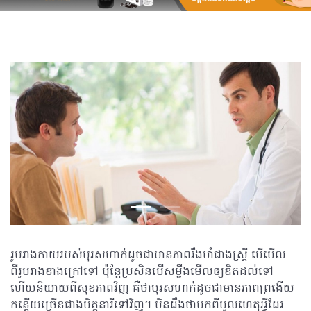
រូបរាងកាយរបស់បុរសហាក់ដូចជាមានភាពរឹងមាំជាងស្រ្តី បើមើល
ពីរូបរាងខាងក្រៅទៅ ប៉ុន្តែប្រសិនបើសម្លឹងមើលឲ្យឌិតដល់ទៅ
ហើយនិយាយពីសុខភាពវិញ គឺថាបុរសហាក់ដូចជាមានភាពព្រងើយ
កន្តើយច្រើនជាងមិត្តនារីទៅវិញ។ មិនដឹងថាមកពីមូលហេតុអ្វីដែរ