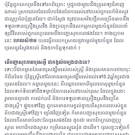
ប៉ុន្តែពួកគេកម្រនឹងទៅរកពិគ្រោះ ឬជួបជាមួយនឹងគ្រូពេទ្យជំនាញ
ណាស់ ស្របពេលដែលបែបផែននៃការរស់នៅរបស់ពួកគេក៏មិនសូវ
ជាល្អប្រពៃប៉ុន្មានដែរ។ ជាក់ស្តែង យុវជនសម័យថ្មីភាគច្រើនអាចនឹង
ទទួលទានគ្រឿងស្រវឹង និងប្រលូកនឹងសកម្មភាពមួយចំនួនដែលនាំ
ឲ្យជីវិតរបស់ពួកគេប្រឈមនឹងបញ្ហាសុខភាពផងដែរ។ ខាងក្រោម
នេះ
ហេលស៍ថាម
បានធ្វើការបកស្រាយនូវចម្ងល់មួយចំនួន ដែល
បុរសគួរស្វែងយល់ និងយកចិត្តទុកដាក់ ៖
តើបញ្ហាសុខភាពបុរសអ្វី ជាកង្វល់ចម្បងជាងគេ?
ទោះបីជាគម្លាតនៃអាយុសង្ឃឹមរស់របស់ស្រ្តី និងបុរសមានការថយចុះ
ក៏ពិតមែន ប៉ុន្តែស្រ្តីនៅតែមានអាយុសង្ឃឹមរស់ដល់ទៅ5.2ឆ្នាំយូរជាង
បុរសដដែល។ គម្លាតមួយនេះ គឺបណ្តាលមកពីមូលហេតុមួយចំនួន
ដែលទាក់ទិនទៅនឹងទម្លាប់នៃការរស់នៅរបស់បុរស ដែលក្នុងនោះ
រួមមានដូចជា ការជក់បារី និងការទទួលទានគ្រឿងស្រវឹងច្រើន
ជាងស្រ្តី។ ផ្ទុយទៅវិញ ពួកគេមានការខ្វល់ខ្វាយពីសុខភាពរបស់ខ្លួន
តិចជាងស្រ្តីទៅវិញ។ ម្យ៉ាងវិញទៀត ក៏មានបញ្ហាសុខភាពមួយចំនួន
ដែលកើតមានចំពោះតែបុរសផងដែរ ដូចជា មហារីកក្រពេញប្រូ
ស្តាត មហារីកពងស្វាស កម្រិតតេស្តូតេរ៉ូន ជាដើម។ បុរសខ្លះទៀតក៏
មានការមមាញឹកនឹងការងារច្រើន ជាហេតុបង្កឲ្យមានបញ្ហាស្រ្តេសជា