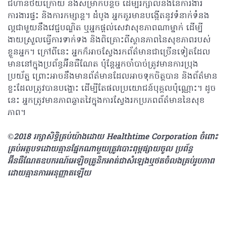
ជំហានថយក្រោយ និងសម្រាកបន្តិច ដើម្បីរក្សាលំនឹងនៃការងារ
ការងារផ្ទះ និងការកម្សាន្ត។ ដំបូង អ្នកគួរមានបង្កើតនូវទំនាក់ទំនង
ល្អជាមួយនឹងវេជ្ជបណ្ឌិត ឬអ្នកផ្តល់សេវាសុខភាពណាម្នាក់ ដើម្បី
ងាយស្រួលធ្វើការទាក់ទង និងពិគ្រោះពីស្ថានភាពនៃសុខភាពរបស់
ខ្លួនអ្នក។ ក្រៅពីនេះ អ្នកក៏អាចស្វែងរកព័ត៌មានជាច្រើនទៀតដែល
មាននៅក្នុងប្រព័ន្ធអ៊ីនធឺណែត ប៉ុន្តែអ្នកចាំបាច់ត្រូវមានការប្រុង
ប្រយ័ត្ន ព្រោះអាចនឹងមានព័ត៌មានដែលអាចទុកចិត្តបាន និងព័ត៌មាន
ខ្លះដែលត្រូវបានបង្ហោះ ដើម្បីតែផលប្រយោជន៍បុគ្គលប៉ុណ្ណោះ។ ដូច
នេះ អ្នកត្រូវមានភាពឆ្លាតវៃក្នុងការស្វែងរកប្រភពព័ត៌មាននៃសុខ
ភាព។
©2018 រក្សាសិទ្ធិគ្រប់យ៉ាង​ដោយ Healthtime Corporation ចំពោះ
គ្រប់អត្ថបទដោយគ្មានផ្នែកណាមួយត្រូវបោះពុម្ពផ្សាយចូល ប្រព័ន្ធ
អ៊ីនធឺណែតឧបករណ៍អេឡិចត្រូនិកអាត់ជាសំឡេងឬថតចំលងគ្រប់រូបភាព
ដោយគ្មានការអនុញ្ញាតឡើយ