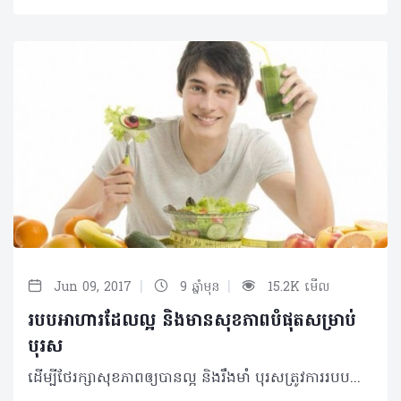
|
|
Jun 09, 2017
9 ឆ្នាំមុន
15.2K មើល
របបអាហារដែលល្អ និងមានសុខភាពបំផុតសម្រាប់
បុរស
ដើម្បីថែរក្សាសុខភាពឲ្យបានល្អ និងរឹងមាំ បុរសត្រូវការរបបអាហារជាពិសេស ហើយមានចំណីអាហារមួយចំនួន អ្នកមិនគួរមើលរំលងនោះទេ។ ការធាត់លើសទម្ងន់ អាចកើតឡើងចំពោះបុរសគ្រប់គ្នា ហើយមានបុរសតែ ៥០ ភាគរយប៉ុណ្ណោះ ដែលមានរាងកាយមាំមួន និងមានសុខភាពល្អ។ គន្លឹះញ៉ាំអាហារសម្រាប់បុរស ១. ញ៉ាំផ្លែឈើ និងបន្លែឲ្យបានច្រើនមុខតាមដែលអាចធ្វើទៅបាន ដើម្បីទទួលបានសារធាតុចិញ្ចឹមគ្រប់គ្រាន់ ២. ត្រូវលើកទឹកចិត្តខ្លួនឯង ថែរក្សារាងកាយឲ្យបានមាំមួន តាមរយៈការញ៉ាំអាហារត្រឹមត្រូវ និងហាត់ប្រាណជាប្រចាំ ៣. ផ្តោតអារម្មណ៍ទៅលើបរិមាណ និងគុណភាពនៃអាហារដែលអ្នកនឹងទទួលទាន មានន័យថាញ៉ាំអាហារល្អៗ និងចៀសឲ្យឆ្ងាយពីអាហារសម្រន់ ព្រមទាំងអាហារគ្មានជីវជាតិសម្រាប់រាងកាយ ៤. សាកល្បងរូបមន្តអាហារថ្មីៗ ដើម្បីកុំឲ្យអ្នកធុញទ្រាន់ ឬលែងចង់ញ៉ាំអាហារមានសុខភាពល្អទាំងនោះ ៥. ចម្អិនអាហារបែបសាមញ្ញៗ ដូចជាស្ងោរ ឬចំហុយ ពីព្រោះអាហារប្រភេទនេះ ងាយស្រួលញ៉ាំ ហើយមានសុវត្ថិភាពជាងការឆា ឬចៀន ដែលប្រើខ្លាញ់ច្រើនៗ។ អាហារសម្រាប់បុរស ១. ប្រូខូលី ដើម្បីការពារជំងឺមហារីកប្លោកនោម ២. ប៉េងប៉ោះ ដើម្បីការពារជំងឺមហារីកប្រូស្តាត ៣. អាហារសមុទ្រ ដើម្បីបង្កើនថាមពល និងគុណភាពមេជីវិតឈ្មោល (ឆាប់មានកូន) ៤. ឪឡឹក ដើម្បីកាត់បន្ថយសម្ពាធឈាម ៥. ប៊័រសណ្តែកដី ដើម្បីកាត់បន្ថយកូឡេសស្តេរ៉ុល ៦. អាហារធ្វើពីស្រូវអូត ដើម្បីសុខភាពសរសៃឈាមបេះដូង ៧. ខ្ទឹម ដើម្បីកាត់បន្ថយការអស់កម្លាំង៕ ©2017 រក្សាសិទ្ធិគ្រប់យ៉ាង​ដោយ Health Time Corporation ចំពោះគ្រប់អត្ថបទដោយគ្មានផ្នែកណាមួយត្រូវបោះពុម្ពផ្សាយចូល ប្រព័ន្ធអ៊ីនធឺណែត ឧបករណ៍អេឡិចត្រូនិក អាត់ជាសំឡេងឬថតចំលងគ្រប់រូបភាពដោយគ្មានការអនុញ្ញាតឡើយ។