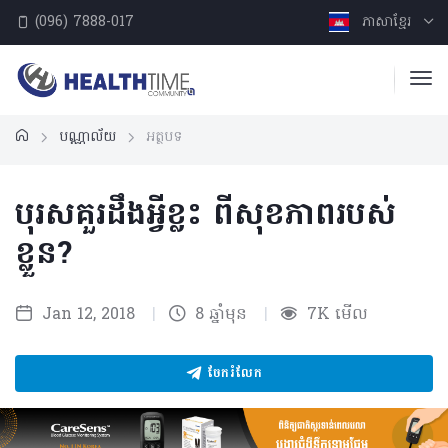
(096) 7888-017
ភាសាខ្មែរ
បណ្ណាល័យ
អត្ថបទ
បុរសគួរដឹងអ្វីខ្លះ ពីសុខភាពរបស់
ខ្លួន?
Jan 12, 2018
|
8 ឆ្នាំមុន
|
7K មើល
ចែករំលែក