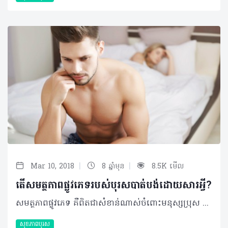
|
|
Mar 10, 2018
8 ឆ្នាំមុន
8.5K មើល
តើសមត្ថភាពផ្លូវភេទរបស់បុរសបាត់បង់ដោយសារអ្វី?
សមត្ថភាពផ្លូវភេទ គឺពិតជាសំខាន់ណាស់ចំពោះមនុស្សប្រុស ព្រោះវាទាក់ទងទៅនឹងសមត្ថភាពធម្មជាតិរបស់មនុស្សប្រុសក្នុងការមានបុត្រធីតា ប៉ុន្តែក៏មានមនុស្សប្រុសមួយចំនួនបានបាត់បង់សមត្ថភាពនេះ ឬមានបញ្ហាលើសមត្ថភាពនេះផងដែរ។ តើមូលហេតុណាខ្លះដែលធ្វើឲ្យសមត្ថភាពផ្លូវភេទរបស់បុរសត្រូវបានបាត់បង់? មានកត្តាពីរដែលបណ្តាលឲ្យសមត្ថភាពផ្លូវភេទបុរសមានបញ្ហា នោះគឺ កត្តារាងកាយ និងកត្តាផ្លូវចិត្ត។ កត្តារាងកាយមានដូចជា ៖ •កម្រិតតេស្តូស្តេរ៉ូនទាប •ការប្រើប្រាស់ឱសថដែលត្រូវការវេជ្ជបញ្ជាដូចជា ឱសថប្រឆាំងនឹងការធ្លាក់ទឹកចិត្ត ឱសថសម្រាប់ជំងឺលើសសម្ពាធឈាម •ជំងឺសរសៃឈាម ដូចជាជំងឺត្បៀតសរសៃឈាមអាក់ទែ និងជំងឺលើសសម្ពាធឈាម •ជំងឺស្ត្រូក ឬជំងឺខូចសរសៃខួរក្បាលដោយសារជំងឺទឹកនោមផ្អែម ឬការវះកាត់ •ការជក់បារី •ការផឹកស្រានិងការញៀនថ្នាំ។ កត្តាផ្លូវចិត្តរួមមាន៖ •ការបារម្ភពីសមត្ថភាពផ្លូវភេទ •បញ្ហាគ្រួសារ •ការធ្លាក់ទឹកចិត្ត •ឥទ្ធិពលនៃការប៉ះទង្គិចពីការរួមភេទពីមុន •ការមានបញ្ហាស្ត្រេស និងធ្លាក់ទឹកចិត្តដោយសារការងារ។ ©2018 រក្សាសិទ្ធិគ្រប់យ៉ាង​ដោយ Healthtime Corporation ចំពោះគ្រប់អត្ថបទដោយគ្មានផ្នែកណាមួយត្រូវបោះពុម្ពផ្សាយចូល ប្រព័ន្ធអ៊ីនធឺណែតឧបករណ៍អេឡិចត្រូនិកអាត់ជាសំឡេងឬថតចំលងគ្រប់រូបភាពដោយគ្មានការអនុញ្ញាតឡើយ
សុខភាពបុរស