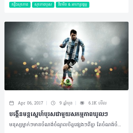
គន្លឹះសុខភាព
សុខភាពបុរស
វីតាមីន & អាហារូបត្ថម្ភ
|
|
Apr 06, 2017
9 ឆ្នាំមុន
6.1K មើល
បង្កើនមន្តស្នេហ៍បុរសជាមួយសកម្មភាពឃូលៗ
មនុស្សម្នាក់ៗមានចំណង់ចំណូលចិត្តផ្សេងៗពីគ្នា តែចំណង់ចំណូលចិត្តរបស់មនុស្សប្រុសមួយចំនួន បង្ហាញតាមរយៈសកម្មភាពដែលមើលទៅឡូយហើយក៏គួរឲ្យចូលចិត្តជាពិសេសបានទាក់ទាញក្តីស្រឡាញ់ពីមនុស្សស្រីភាគច្រើនទៀតផង។ អញ្ចឹងបានថា បុរសៗខ្លះបានក្លាយទៅជា អាយដលរបស់មនុស្សជុំវិញដោយមិនដឹងខ្លួន។ ត៎ោះ នារីៗមើលថា ត្រូវចិត្តចំណុចណាមួយ? ហើយបុរសៗវិញក៏មើលដែរថា មានសកម្មភាពឃូលណាត្រូវនឹងខ្លួនឯងអត់? ការអានសៀវភៅ ដើម្បីបង្កើនចំណេះដឹងបន្ថែម និងប្រើប្រាស់ពេលវេលាទំនេរពីការសិក្សានិងការងារឲ្យមានប្រយោជន៍ ប្រុសៗបានយកការអានដើម្បីកែអផ្សុក។ សៀវភៅដែលពួកគេអាន អាចជាសៀវភៅរឿង ឬសៀវភៅអប់រំផ្សេងៗ។ ពួកគេចូលចិត្តអាននៅបណ្ណាល័យ ឬហាងកាហ្វេជាដើម ដែលជាទីចាប់អារម្មណ៍នៃមនុស្សស្រីទាំងឡាយ។ ការសរសេរ តាមរយៈប្រព័ន្ធទំនាក់ទំនងសង្គម បានអនុញ្ញាតឲ្យមនុស្សទូទៅអាចបង្ហាញពីអារម្មណ៍ ទស្សនវិស័យ ឬភាពជោគជ័យនានា។ ក្នុងនោះដែរ ការដែលបុរសបានសរសេរពីរឿងរ៉ាវផ្សេងៗ ហើយចែករំលែកលើប្រព័ន្ធទំនាក់ទំនងសង្គម បានធ្វើឲ្យស្រីៗភាគច្រើន ស្គាល់ យល់ពីអារម្មណ៍ និងស្រឡាញ់ពីទឹកដៃសរសេររបស់ពួកគេ។ ការលេងកីឡា ការលេងកីឡា បានបង្ហាញពីភាពរឹងមាំ និងភាពជាបុរសពេញលក្ខណៈ របស់មនុស្សប្រុស។ ការជិះកង់ ហែលទឹក វាយកូនបាល់ កីឡាបាល់ទាត់និងកីឡាផ្សេងៗទៀត សុទ្ធសឹងតែជាកីឡាដែលឆ្លុះបញ្ចាំងពី ភាពព្យាយាម អត់ធ្មត់ និងការស្រឡាញ់សុខភាព និងរាងកាយរបស់ពួកគេ។ ការលេងឧបករណ៍ភ្លេង និងចេះច្រៀង ការលេងហ្គីតា ព្យាណូ ឬឧបករណ៍ភ្លេងផ្សេងទៀតមិនត្រឹមកំសាន្តអារម្មណ៍ និងបន្ថយភាពតានតឹង ប៉ុន្តែភ្ជាប់ជាមួយគ្នាដែរ ពួកគេក៏មើលទៅ គួរឲ្យទាក់ទាញយ៉ាងខ្លាំង ហើយក៏អាចផ្តល់នូវអារម្មណ៍ល្អៗដល់អ្នកជុំវិញតាមរយៈបទភ្លេង និងសំនៀងរបស់ពួកគេផងដែរ។ ការចេះបង្កើតថ្មី មនុស្សមានភាពប៉ិនប្រសព្វផ្សេងៗគ្នា ពួកគេបានប្រើប្រាស់ខួរក្បាលរបស់គេយ៉ាងល្អ។ ការដែលបុរសមានសមត្ថភាព អាចបង្កើតរបស់ថ្មីបាន និងច្នៃរបស់ចាស់ៗដើម្បីប្រើឡើងវិញបាន ដែលជាអត្ថប្រយោជន៍រួមបង្ហាញពីភាពឈ្លាសវៃ ដែលជាភាពទាក់ទាញមួយកម្រនឹងឃើញ។ ការចូលរួមការងារសង្គម បុរសមើលទៅកាន់តែឃូល នៅពេលដែលពួកគេបានចំណាយពេលវេលារបស់គេ ជាមួយនឹងទឹកចិត្តសប្បុរសធម៌ ជួយអ្នកដទៃក៏ដូចជាចូលរួមរំលែកការងារក្នុងសង្គម។ ការងារស្ម័គ្រចិត្តធ្វើឲ្យពួកគេស្គាល់មនុស្សជាច្រើន និងបានចែក រំលែកក្តីស្រឡាញ់ទៅកាន់មនុស្សដទៃ។ មិនត្រឹមជួយសង្គម បង្ហាញភាពមានទឹកចិត្ត និងការងាយចុះសម្រុង តែក៏ធ្វើឲ្យគេទទួលបានប្រជាប្រិយភាពជាងមុនទៀតផង។ ការចូលចិត្តធ្វើម្ហូប ភាពសង្ហារបស់មនុស្សប្រុស អាស្រ័យលើភាពប៉ិនប្រសព្វ កិច្ចការងារផ្ទះ និងមិនមើលបំណាំមនុស្សស្រី។ ការអាចយល់ និងដឹងពីរសជាតិនៃម្ហូបអាហារបានបង្ហាញពីភាពយកចិត្តទុកដាក់ លើការងាររបស់ពួកគេ។ លេងសើចមិនបានទេ មេចុងភៅល្បីជាច្រើន ក៏ជាបុរសដែរណា៎... ការចូលចិត្តថតរូប ប្រណីតភាពនៃជីវិត បានបង្ហាញតាមរយៈរូបថត ដែលបានផ្តិតយកជាមួយនឹងទឹកដៃដែលល្អឥតខ្ចោះ។ មនុស្សចូលចិត្តថតរូប ជាប្រភេទមនុស្សដែលចូលចិត្តរក្សាការចងចាំល្អៗ និងផ្តល់ភាពរីករាយដល់អ្នកដទៃ។ ពួកគេក៏ជាមនុស្សដែលអាចមើលឃើញពីជ្រុងមួយដែលស្រស់ស្អាតពីគ្រប់វត្ថុទាំងអស់ដែលអ្នកធម្មតាមិនអាចមើលឃើញ។ នេះហើយជាលក្ខណៈពិសេសរបស់ពួកគេ។ ចូលចិត្តមើលក្មេង ក្មេងៗពិតជាគួរឲ្យស្រឡាញ់ តែក៏ពេលខ្លះពិបាកនឹងចូលទៅជិត សូម្បីតែនារីខ្លះក៏មិនអាចស៊ូមើលថែក្មេងបានដែរ មនុស្សប្រុសភាគច្រើនមិនចេះមើលក្មេងទេ ដូចនេះទើបធ្វើឲ្យបុរសដែលអាចមើលថែក្មេងបានមើលទៅពិសេស បំផុត។ ជាទូទៅ បុរសបែបនេះតែងមានស្មារតីប្រុងប្រយ័ត្នខ្ពស់ មានចិត្តអំណត់ វៃឆ្លាត និងមានសេចក្តីស្រឡាញ់យ៉ាងកក់ក្តៅ។ សកម្មភាព ជាចំណែកមួយនៃភាពទាក់ទាញរបស់បុរស ប៉ុន្តែអត្តចរិត សមត្ថភាព និងកត្តាជាច្រើនទៀតជាអ្វីដែលអ្នកគ្រប់គ្នាសម្លឹងមកដូចគ្នាដូចនេះសកម្មភាពដែលអ្នកគិតថាអ្នកអាចធ្វើបាន គួរតែសាកល្បងដែរ តែបើអ្នកមិនចូលចិត្តមិនចាំបាច់ព្យាយាម ដើម្បីការចូលចិត្តរបស់អ្នកដទៃឡើយ គ្រាន់តែធ្វើជាខ្លួនឯងឲ្យល្អទៅ គឺគ្រប់គ្រាន់ហើយ។