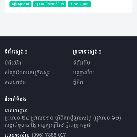
គន្លឹះសុខភាព
គ្រួសារ​ និងទំនាក់ទំនង
សុខភាពបុរស
ទំព័រផ្សេងៗ
ប្រភេទផ្សេងៗ
អំពីយើង
ទំព័រដើម
សំណួរ​ដែលគេ​ច្រើន​សួរ
បណ្ណាល័យ
ភាពឯកជន
គ្លីនិក
ទំនាក់ទំនង
អាសយដ្ឋាន:
ផ្ទះលេខ ២៤ ផ្លូវលេខ១០ បុរីពិភពថ្មីទួលសង្កែ (ផ្លូវលេខ ៦២)
សង្កាត់ទួលសង្កែ ខណ្ឌឫស្សីកែវ ភ្នំពេញ កម្ពុជា
លេខទូរស័ព្ទ:
(096) 7888-017