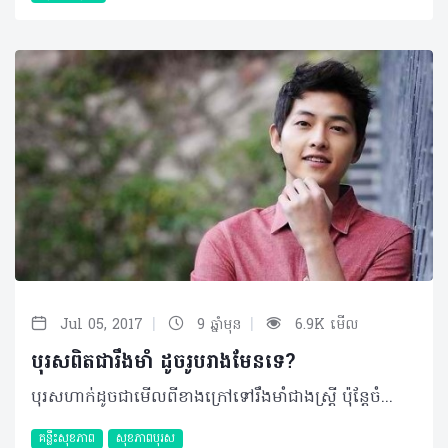
|
|
Jul 05, 2017
9 ឆ្នាំមុន
6.9K មើល
បុរសពិតជារឹងមាំ ដូចរូបរាងមែនទេ?
បុរសហាក់ដូចជាមើលពីខាងក្រៅទៅរឹងមាំជាងស្រ្តី ប៉ុន្តែចំពោះបញ្ហាសុខភាពខាងក្នុងវិញ ពិតជាមិនអាចធ្វើការប្រៀបធៀបទេ ហើយទាំងនេះគឺជាហេតុផលខ្លះៗ ដែលកើតមានជាក់ស្តែង។ • ញ៉ាំលឿនពេក ឬមិនញ៉ាំតែម្តងចំពោះអាហារពេលព្រឹក ជាពិសេស ដោយសារមានលេសថាប្រញាប់ ឬការរវល់ជាដើម ហើយថែមទាំងឧស្សាហ៍ញ៉ាំអាហារ ខាងក្រៅផង កាន់តែមិនអាចធានាបាន។ • ហាក់ដូចជាប្រពៃណីរបស់បុរសៗ នៅពេលដែលជួបជុំគ្នាទៅហើយ តែផលប៉ះពាល់យូរអង្វែងរបស់គ្រឿងស្រវឹងពិតជាធ្ងន់ធ្ងរ រីឯផលប៉ះពាល់ភ្លាមៗនោះ គឺបញ្ហាគ្រោះថ្នាក់ដោយយថាហេតុផ្សេងៗ។ • ទម្លាប់មិនល្អមួយចំនួន ដូចជាការជួបជុំដល់យប់ៗ ការមើលបាល់ដាច់យប់ លេងហ្គេម ក៏ដូចជាបញ្ហាទំនួលខុសត្រូវមួយចំនួន ដូចជាការងារ ការសិក្សា និងគ្រួសារ សុទ្ធតែធ្វើឲ្យជះឥទ្ធិពលដល់ការបែងចែកពេលវេលាសម្រាប់សម្រាករបស់គេយ៉ាងខ្លាំង។ • ដោយសារការចាត់ទុកថាការងារផ្ទះមិនមែនជាបន្ទុករបស់ខ្លួន ឬក៏មមាញឹកនឹងការងារផ្សេងៗ ធ្វើឲ្យបុរសភាគច្រើនសុខចិត្តបន្សាំនឹងការរស់នៅមិនសូវ មានអនាម័យ ដែលអាចឲ្យប្រឈមនឹងជំងឺយ៉ាងងាយ។ • សកម្មភាពនេះហាក់មានការកាត់បន្ថយជាច្រើន តែក៏មិនទាំងស្រុង ចំពោះមនុស្សប្រុសពិសេសវ័យចំណាស់បន្តិច ដោយមានលេសថា​ពិបាកផ្តាច់ ឬក៏ក្មេងទើបនឹងធំមួយចំនួន ដែលចង់ចេះ ចង់ដឹង ដែលពួកគេទាំងនេះសុទ្ធតែប្រឈមមុខនឹងហានិភ័យនៃជំងឺធ្ងន់ធ្ងរជាច្រើន។ • មិនខ្លាចនឹងប្រថុយថាន ជាធម្មជាតិរបស់បុរសជាច្រើន ហើយរួមផ្សំនឹងការមិនអើពើនឹងបញ្ហាសុខភាពបន្តិចបន្តួចរបស់ខ្លួនផង ធ្វើឲ្យប្រឈមមុខនឹងបញ្ហា​ នៅពេលក្រោយយ៉ាងងាយ។ ©2017 រក្សាសិទ្ធិគ្រប់យ៉ាង​ដោយ Health Time Corporation ចំពោះគ្រប់អត្ថបទដោយគ្មានផ្នែកណាមួយត្រូវបោះពុម្ពផ្សាយចូល ប្រព័ន្ធអ៊ីនធឺណែត ឧបករណ៍អេឡិចត្រូនិក អាត់ជាសំឡេងឬថតចំលងគ្រប់រូបភាពដោយគ្មានការអនុញ្ញាតឡើយ។
គន្លឹះសុខភាព
សុខភាពបុរស