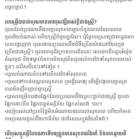
បន្តបន្ទាប់។
ហេតុអ្វីបានជាបុរសមានអាយុសង្ឃឹមរស់ខ្លីជាងស្រ្តី?
បុរសតែងប្រឈមនឹងបញ្ហាសុខភាពមួយចំនួនពេលដែលឈាន
ចូលវ័យចំណាស់ ហើយស្រ្តីក៏ដូចគ្នាដែរ។ ប៉ុន្តែការស្រាវជ្រាវកន្លងមក
បានបង្ហាញថា បុរសងាយប្រឈមនឹងជំងឺច្រើនយ៉ាងនៅវ័យក្មេង
ច្រើនជាងស្រ្តី។ មូលហេតុពីក្រោយការពិតនេះ អាចមកពីកត្តាអ័រម៉ូន
តំណពូជ និងទម្លាប់នៃការមិនសូវគិតគូរដល់ការថែទាំសុខភាពរបស់
ខ្លួន។ លើសពីនេះទៅទៀត ៖
•បុរសចំណាយតិចទៅលើការថែទាំសុខភាព
•បុរសទៅកាន់មណ្ឌលសុខភាព ឬមន្ទីរពេទ្យ ដើម្បីបង្ការបញ្ហាសុខ
ភាពមិនញឹកញាប់ដូចស្រ្តី
•បុរសបម្រើការងារផ្នែកដែលប្រឈមនឹងគ្រោះថ្នាក់ជាងស្រ្តី ដូចជា
ផ្នែកដោះមីន ផ្នែកពន្លត់អគ្គីភ័យ ផ្នែកសំណង់ ។ល។
•របៀបរស់នៅប្រចាំថ្ងៃមិនអំណោយផលដល់សុខភាព ហើយក៏មាន
ការប្រឈមខ្ពស់នឹងហានិភ័យ ជាពិសេសក្នុងវ័យជំទង់។
តើបុរសគួរធ្វើបែបណាទើបឲ្យខ្លួនមានសុខភាពរឹងមាំ និងចាកឆ្ងាយពី