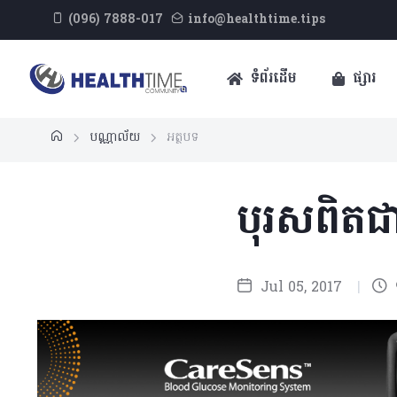
(096) 7888-017
info@healthtime.tips
ទំព័រដើម
ផ្សារ
បណ្ណាល័យ
អត្ថបទ
បុរសពិតជា
Jul 05, 2017
|
9