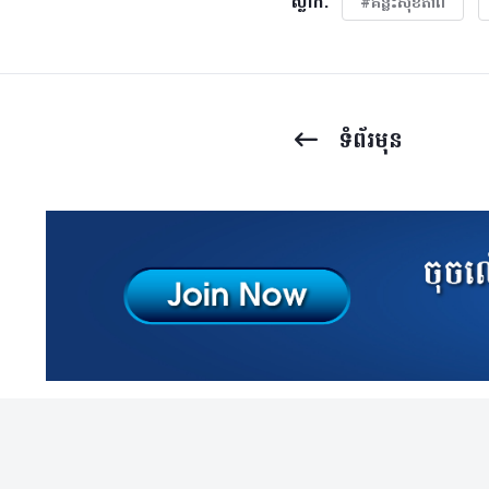
ស្លាក:
#គន្លឹះសុខភាព
ទំព័រ​មុន