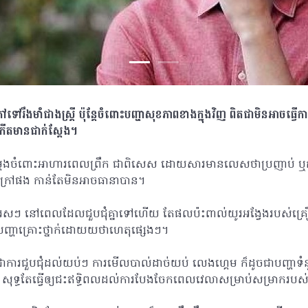
ៅរឹងមាំជាងស្រ្តី ប៉ុន្តែចំពោះបញ្ហាសុខភាពខាងក្នុងវិញ ពិតជាមិនអាចធ
ើតមានជាក់ស្តែង។
តែម្តងចំពោះអាហារពេលព្រឹក ជាពិសេស ដោយសារមានលេសថាប្រញាប់ 
ងក្រៅផង កាន់តែមិនអាចធានាបាន។
រសៗ នៅពេលដែលជួបជុំគ្នាទៅហើយ តែផលប៉ះពាល់យូរអង្វែងរបស់គ្រឿងស្
បញ្ហាគ្រោះថ្នាក់ដោយយថាហេតុផ្សេងៗ។
ូចជាការជួបជុំដល់យប់ៗ ការមើលបាល់ដាច់យប់ លេងហ្គេម ក៏ដូចជាបញ្ហាទំ
ារ សុទ្ធតែធ្វើឲ្យជះឥទ្ធិពលដល់ការបែងចែកពេលវេលាសម្រាប់សម្រាករបស់