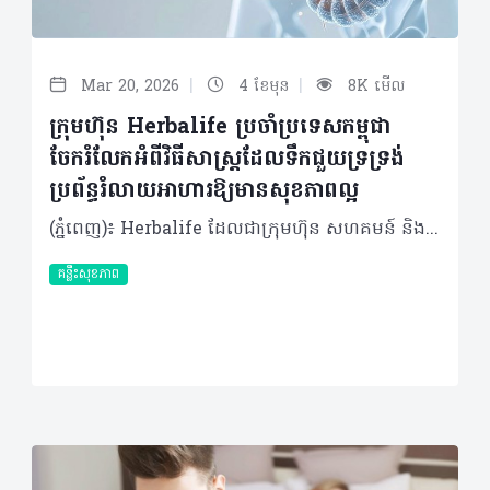
|
|
Mar 20, 2026
4 ខែមុន
8K មើល
ក្រុមហ៊ុន Herbalife ប្រចាំប្រទេសកម្ពុជា
ចែករំលែកអំពីវិធីសាស្រ្តដែលទឹកជួយទ្រទ្រង់
ប្រព័ន្ធរំលាយអាហារឱ្យមានសុខភាពល្អ
(ភ្នំពេញ)៖ Herbalife ដែលជាក្រុមហ៊ុន សហគមន៍ និងវេទិកាភ្ជាប់ទំនាក់ទំនង លំដាប់ថ្នាក់ពិភពលោក ផ្នែកសុខភាព និងសុខុមាលភាពបានចែករំលែកអំពី របៀបដែលទឹកជួយទ្រទ្រង់ប្រព័ន្ធរំលាយអាហារឱ្យមានសុខភាពល្អ។ ទឹកគឺជាកត្តាចម្បងបំផុតដែលជួយឱ្យប្រព័ន្ធរំលាយអាហារដំណើរការបានរលូន តាំងពីចំណុចចាប់ផ្ដើមរហូតដល់បញ្ចប់។ បច្ចុប្បន្ន ការយកចិត្តទុកដាក់លើសុខភាពប្រព័ន្ធរំលាយអាហារមានការកើនឡើងយ៉ាងខ្លាំង ដោយសារការរកឃើញថ្មីៗអំពី "មីក្រូជីវចម្រុះក្នុងពោះវៀន" (Gut Microbiome)។ វាគឺជាបណ្តុំបាក់តេរីដែលរស់នៅក្នុងបំពង់រំលាយអាហារ ហើយមានឥទ្ធិពលយ៉ាងខ្លាំងដល់ប្រព័ន្ធសុខភាពទូទៅនៃរាងកាយទាំងមូល។ អ្នកប្រហែលជាបានដឹងខ្លះស្រាប់មកហើយថា ដើម្បីរក្សាប្រព័ន្ធរំលាយអាហាររបស់អ្នកឱ្យមានសុខភាពល្អ ការទទួលទានប្រូបាយអូទិក (probiotics - បាក់តេរី "ល្អ") ក៏ដូចជា ព្រីបីយូទិក (prebiotics - "អាហារ" សម្រាប់ប្រូបាយអូទិក) និងជាតិសរសៃឱ្យបានគ្រប់គ្រាន់ គឺជារឿងសំខាន់ដែលអ្នកមិនគួរមើលរំលង។ ប៉ុន្តែមានរឿងមួយដែលសាមញ្ញនិងរឹតតែសំខាន់នោះគឺ៖ ទឹក។ ទឹកមានវត្តមាននៅក្នុងគ្រប់ជំហាននៃដំណើរការរំលាយអាហារ ហេតុដូច្នោះហើយទើបការរក្សាជាតិទឹកឱ្យបានគ្រប់គ្រាន់មានសារៈសំខាន់ខ្លាំងចំពោះសុខភាពរបស់អ្នក។ តើទឹកជួយដល់ការរំលាយអាហារយ៉ាងដូចម្តេច? ចាប់ផ្តើមតាំងពីចំណុចដំបូងបំផុតនៃដំណើរការរំលាយអាហារ ទឹកគឺជាសមាសធាតុសំខាន់នៃទឹកមាត់។ ទឹកមាត់មានមុខងារជាច្រើនដូចជា៖ • វាជួយធ្វើឱ្យអាហារមានសំណើម ដែលបង្កភាពងាយស្រួលក្នុងការទំពា និងលេបចូល • ទឹកមាត់ក៏មានផ្ទុកអង់ស៊ីម ដែលវាដើរតួជាអ្នកបំបែកសារធាតុអាហារដូចជា ជាតិខ្លាញ់ និងកាបូអ៊ីដ្រាត តាំងពីដំបូងបំផុតមុនក្រពះទៅទៀត នៅពេលអាហារឆ្លងកាត់ចូលទៅក្នុងក្រពះ ទឹកក្រពះត្រូវបានបញ្ចេញមក។ទឹកទាំងនោះក៏មានផ្ទុកនូវអង់ស៊ីម ដែលនឹងចាប់ផ្តើម​បំបែកប្រូតេអ៊ីន និងកាបូអ៊ីដ្រាតនៅក្នុងអាហារដែលអ្នកញ៉ាំឱ្យទៅជាផ្នែកតូចៗ ទើបបញ្ជូនទៅកាន់ពោះវៀនតូច ដែលជាកន្លែងកើតមានការរំលាយអាហារភាគច្រើន។ ក្នុងដំណាក់កាលនេះ ទឹកក៏ត្រូវការជាចាំបាច់ផងដែរ ដើម្បីផលិតទឹករំអិលដែលស្រោបផ្នែកខាងក្នុងនៃក្រពះរបស់អ្នក ដែលជួយការពារពីអាស៊ីតក្រពះ។ គួរឱ្យកត់សម្គាល់ផងដែរថា វាមិនមែនជាការពិតនោះទេនូវការលើកឡើងមួយថា ការផឹកទឹកជាមួយអាហារនឹងធ្វើឱ្យទឹកក្រពះរាវខ្លាំង រហូតដល់វាមិនអាចធ្វើការងារបាន។​ តែផ្ទុយទៅវិញ ការមានជាតិទឹកគ្រប់គ្រាន់នឹងជួយជម្រុញដំណើរការនេះឱ្យកាន់តែល្អទៅវិញទេ។ របៀបដែលទឹកទ្រទ្រង់សុខភាពពោះវៀន នៅពេលអាហារផ្លាស់ទីតាមពោះវៀនតូច មានសកម្មភាពរំលាយអាហារជាច្រើនដែលទឹកជួយសម្របសម្រួល៖ • សារធាតុរាវ (ដែលបញ្ចេញពីក្នុងខ្លួន) កាន់តែច្រើន ត្រូវបានបញ្ចេញទៅក្នុងពោះវៀនតូច ពីស្រទាប់ផ្ទៃខាងក្នុងនៃពោះវៀនផ្ទាល់ ក៏ដូចជាពីលំពែង និងថ្លើមផងដែរ។ • អង់ស៊ីមធ្វើការដើម្បីពន្លឿនដំណើរការ និងជួយរៀបចំសម្របសម្រួលការស្រូបយកនៅដំណាក់កាលចុងក្រោយនៃការរំលាយអាហារ៖ អាស៊ីតអាមីណូពីប្រូតេអ៊ីន អាស៊ីតខ្លាញ់ពីជាតិខ្លាញ់ និងម៉ូលេគុលស្ករនីមួយៗពីកាបូអ៊ីដ្រាត។ • ការស្រូបយកសារធាតុចិញ្ចឹមភាគច្រើនកើតឡើងនៅក្នុងពោះវៀនតូច ហើយបន្ទាប់មកសារធាតុចិញ្ចឹមដែលរំលាយរួច នឹងឆ្លងកាត់ទៅកាន់ចរន្តឈាមរបស់អ្នក។ នៅពេលដំណើរការរំលាយអាហារបន្តនៅក្នុងពោះវៀនធំ ទឹកក៏មានសារៈសំខាន់ខ្លាំងផងដែរ៖ • ជាតិសរសៃរលាយ (Soluble fibers) ដែលអ្នកទទួលទាន (មាននៅក្នុងអាហារដូចជា អូត សណ្តែក និងបាឡេ) វានឹងរលាយក្នុងទឹក ហើយប៉ោង និងរីកមាឌ ដែលវានឹងជួយរាងកាយស្រូបយកជាតិស្ករយឺតៗ និងបញ្ជុះកូឡេស្តេរ៉ុល។ • ជាតិសរសៃមិនរលាយ (Insoluble fiber) ដែលអ្នកទទួលទាន (មាននៅក្នុងអាហារដូចជា គ្រាប់ធញ្ញជាតិ និងបន្លែភាគច្រើន) គឺនឹងចាប់យក និងបឺតយកទឹក ដែលវាជួយជំរុញដល់ការបន្ទោបង់ឱ្យបានទៀងទាត់។ គួរបញ្ជាក់ផងដែរថា ផ្នែកខាងក្រោមនៃពោះវៀន ក៏ជាកន្លែងដែលរាងកាយរបស់អ្នកស្រូបយកជាតិរ៉ែភាគច្រើនដែលអ្នកទទួលទាន ហើយទឹកនៅទីនោះជាអ្នកជួយសម្រួលដល់ការស្រូបយកនូវសារធាតុរ៉ែទាំងអស់នោះ។ ជាការពិតណាស់ ប្រព័ន្ធរំលាយអាហារដែលមានសុខភាពល្អ គឺពឹងផ្អែកលើការមានជាតិសរសៃគ្រប់គ្រាន់។ បន្ថែមពីនេះ ការហាត់ប្រាណក៏មានសារៈសំខាន់ផងដែរ នៅពេលអ្នកធ្វើចលនាសាច់ដុំឆ្អឹងអំឡុងពេលហាត់ប្រាណ អ្នកក៏កំពុងជំរុញសាច់ដុំ រលោង (Smooth muscle) នៃបំពង់រំលាយក្នុងពេលតែមួយ ដែលវានឹងជួយជំរុញការបន្ទោបង់មានភាពទៀងទាត់។ បើទោះបីជាអ្វីដែលលើកឡើងមកនេះសំខាន់កម្រិតណាក៏ដោយ ក៏សូមកុំភ្លេចរឿងដ៏សាមញ្ញបំផុតមួយគឺទឹក ហើយអ្នកត្រូវប្រាកដថាអ្នកទទួលទានជាតិទឹកបានច្រើន និងទៀងទាត់ជារៀងរាល់ថ្ងៃ ដើម្បីរក្សាប្រព័ន្ធរំលាយអាហារទាំងស្រុងឱ្យដំណើរការបានរលូន។ អំពីក្រុមហ៊ុន Herbalife ក្រុមហ៊ុន Herbalife (NYSE: HLF) គឺជាក្រុមហ៊ុនសុខភាព និងសុខុមាលភាពឈានមុខគេ និងជាសហគមន៍ដែលកំពុងផ្លាស់ប្តូរជីវិតរបស់មនុស្សជាមួយនឹងផលិតផលអាហារូបត្ថម្ភដ៏អស្ចារ្យ និងជាឱកាសអាជីវកម្មសម្រាប់សមាជិកឯករាជ្យរបស់ខ្លួនចាប់តាំងពីឆ្នាំ 1980។ ក្រុមហ៊ុនផ្តល់ជូននូវផលិតផលដែលគាំទ្រដោយវិទ្យាសាស្រ្តដល់អ្នកប្រើប្រាស់នៅក្នុងទីផ្សារជាង 90។ តាមរយៈសមាជិកឯករាជ្យដែលផ្តល់ជូននូវការបណ្តុះបណ្តាលមួយទល់មួយ និងផ្តល់ការគាំទ្រសហគមន៍ដោយបំផុសគំនិតឱ្យអតិថិជនប្រកាន់ខ្ជាប់នូវរបៀបរស់នៅដែលមានភាពសកម្ម។
គន្លឹះសុខភាព