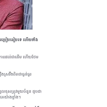
្វើការប្រៀបធៀបទេ ហើយទាំង
ឬការរវល់ជាដើម ហើយថែម
រវឹងពិតជាធ្ងន់ធ្ងរ
នួលខុសត្រូវមួយចំនួន ដូចជា
គេយ៉ាងខ្លាំង។