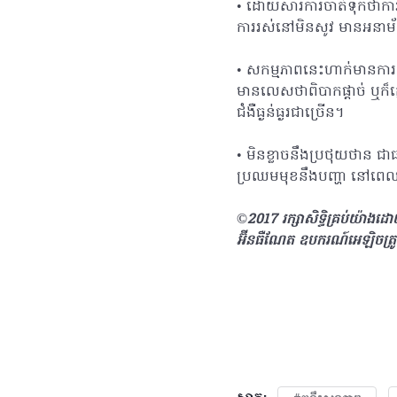
• ដោយសារការចាត់ទុកថាការងា
ការរស់នៅមិនសូវ មានអនាម
• សកម្មភាពនេះហាក់មានការក
មានលេសថា​ពិបាកផ្តាច់ ឬក
ជំងឺធ្ងន់ធ្ងរជាច្រើន។
• មិនខ្លាចនឹងប្រថុយថាន ជាធ
ប្រឈមមុខនឹងបញ្ហា​ នៅព
©2017 រក្សាសិទ្ធិគ្រប់យ៉ាង​
អ៊ីនធឺណែត ឧបករណ៍អេឡិចត្រ