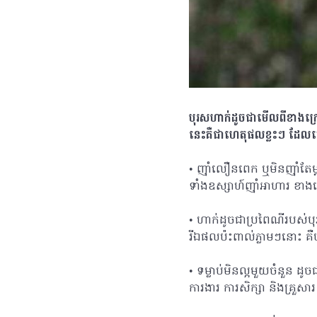
បុរសហាក់ដូចជាមើលពីខាងក្រៅទ
នេះគឺជាហេតុផលខ្លះៗ ដែលក
• ញ៉ាំលឿនពេក ឬមិនញ៉ាំ
ទាំងឧស្សាហ៍ញ៉ាំអាហារ ខា
• ហាក់ដូចជាប្រពៃណីរបស់បុ
រីឯផលប៉ះពាល់ភ្លាមៗនោះ គឺ
• ទម្លាប់មិនល្អមួយចំនួន ដ
ការងារ ការសិក្សា និងគ្រួស