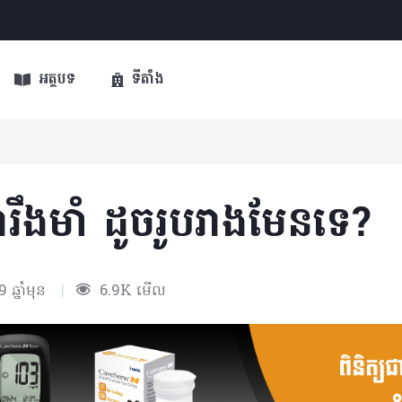
អត្ថបទ
ទីតាំង
រឹងមាំ ដូចរូបរាងមែនទេ?
 ឆ្នាំមុន
|
6.9K មើល