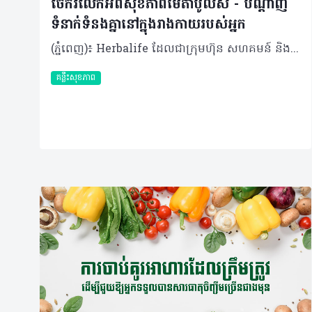
ចែករំលែកអំពីសុខភាពមេតាប៉ូលីស - បណ្តាញ
ទំនាក់ទំនងគ្នានៅក្នុងរាងកាយរបស់អ្នក
(ភ្នំពេញ)៖ Herbalife ដែលជាក្រុមហ៊ុន សហគមន៍ និងវេទិកាភ្ជាប់ទំនាក់ទំនង លំដាប់ថ្នាក់ពិភពលោក ផ្នែកសុខភាព និងសុខុមាលភាពបានចែករំលែកអំពី សុខភាពមេតាប៉ូលីសនិងបណ្តាញទំនាក់ទំនងគ្នានៅក្នុងរាងកាយរបស់អ្នក។ សុខភាពមេតាប៉ូលីស មិនមែនត្រឹមតែជាការគ្រប់គ្រងទម្ងន់ ឬជាតិស្ករនោះទេ ប៉ុន្តែវាគឺជាសមត្ថភាពរបស់រាងកាយក្នុងការបំប្លែងអាហារទៅជាថាមពលប្រកបដោយប្រសិទ្ធភាព។ វាក៏រួមបញ្ចូលទាំងការរក្សាកម្រិតជាតិស្ករ ជាតិខ្លាញ់ សម្ពាធឈាមឱ្យនៅកម្រិតល្អ និងការបង្ការការរលាករ៉ាំរ៉ៃក្នុងរាងកាយផងដែរ។ ការផ្លាស់ប្តូររបបអាហារ ការរស់នៅបែបអង្គុយច្រើនមិនសូវបញ្ចេញកម្លាំង គឺជាកត្តាជម្រុញឱ្យសុខភាពមេតាប៉ូលីសធ្លាក់ចុះ​។​ វាជាការចាំបាច់ដែលយើងត្រូវយកចិត្តទុកដាក់លើសុខភាពមេតាប៉ូលីសឱ្យបានតាំងពីដំបូង។​ យើងអាចធ្វើទៅបានតាម​រយៈ​ការទទួលទានអាហារដែលមានជីវជាតិគ្រប់គ្រាន់ និងការរក្សាទម្លាប់រស់នៅល្អៗឱ្យបានជាប់លាប់។ ការពង្រឹងសុខភាពមេតាប៉ូលីស មិនមែនជាការដោះស្រាយមួយឆាវៗនោះទេ ប៉ុន្តែវាទាមទារឱ្យយើងផ្ដោតលើការស្តារតុល្យភាពនៃប្រព័ន្ធរាងកាយទាំងមូលឡើងវិញ។ ខាងក្រោមនេះគឺជាវិធីសាស្ត្រមួយចំនួនដើម្បីសម្រេចគោលដៅនេះ៖ គន្លឹះទី ១៖ សមាសធាតុផ្សំនៃរាងកាយពិតជាសំខាន់ (Body composition matters) មេតាប៉ូលីស មិនមែនរងឥទ្ធិពលពីទម្ងន់ខ្លួនតែមួយមុខនោះទេ ប៉ុន្តែវាអាស្រ័យទៅលើសមាសធាតុផ្សំនៃរាងកាយទាំងមូល។ ការដឹងពីអត្រាធៀបរវាង សាច់ដុំ និងខ្លាញ់ ផ្តល់រូបភាពច្បាស់លាស់អំពីសុខភាពមេតាប៉ូលីស ជាងការមើលតែលើទម្ងន់ ឬសន្ទស្សន៍ម៉ាសរាងកាយ (BMI) តែម្យ៉ាង។ សាច់ដុំ កោសិកាសាច់ដុំគឺជាផ្នែកដែលសកម្មខ្លាំងក្នុងការធ្វើមេតាប៉ូលីស ដូច្នេះការមានសាច់ដុំកាន់តែច្រើន មានន័យថារាងកាយរបស់អ្នកប្រើប្រាស់ថាមពលកាន់តែច្រើន សូម្បីតែក្នុងពេលដែលអ្នកកំពុងសម្រាកក៏ដោយ។ ខ្លាញ់ ជាផ្នែកសំខាន់នៃសុខភាពមេតាប៉ូលីស វាជាប្រភពថាមពលដែលរាងកាយពឹងផ្អែកពេញមួយថ្ងៃ ហើយវាក៏ជាផ្នែកមួយ​ដែលជួយបង្កើតភ្នាសការពារកោសិកាផងដែរ។ ទោះជាយ៉ាងណាក៏ដោយ ខ្លាញ់ច្រើនពេក ជាពិសេសខ្លាញ់មិនល្អនៅជុំវិញសរីរាង្គខាងក្នុង (Internal Organ) អាចរំខានដល់តុល្យភាពមេតាប៉ូលីស និងអាច បង្កើនហានិភ័យនៃការរលាកផ្សេងៗ។ ខ្លាញ់ល្អ ដូចជាអាស៊ីតខ្លាញ់អូមេហ្គា-៣ (Omega-3) នៅក្នុងត្រី ខ្លាញ់នៅក្នុងគ្រាប់ធញ្ញជាតិ និងប្រេងអូលីវ គឺជួយពង្រឹងមុខងារមេតាប៉ូលីស។ ការស្រាវជ្រាវបានបង្ហាញថា អូមេហ្គា-៣ ជួយដល់ការបង្កើតសាច់ដុំ និងស្តារសាច់ដុំក្រោយហាត់ប្រាណឡើងវិញផងដែរ។ លើសពីនេះ វាក៏ជួយឱ្យរាងកាយប្រើប្រាស់ជាតិស្ករបានល្អ (អាំងស៊ុយលីន) ជួយគ្រប់គ្រងទម្ងន់ និងការពារកុំឱ្យបាត់បង់កម្លាំងសាច់ដុំ ចំពោះមនុស្សចាស់ដែលប្រឈមនឹងការស្រកសាច់ដុំតាមវ័យផងដែរ។ គន្លឹះទី ២៖ ការគ្រប់គ្រងកម្រិតជាតិស្ករក្នុងឈាម ការរក្សាកម្រិតជាតិស្ករក្នុងឈាមឱ្យមានលំនឹង គឺជាចំណុចដ៏សំខាន់បំផុតសម្រាប់សុខភាពមេតាប៉ូលីស។ នៅពេលយើងញ៉ាំកាបូអ៊ីដ្រាត ជាតិស្ករនឹងចូលទៅក្នុងឈាម រាងកាយនឹងបញ្ចេញអាំងស៊ុយលីន ដើម្បីជួយបញ្ជូនជាតិស្ករទាំងនោះទៅក្នុងកោសិកាសម្រាប់បង្កើតជាថាមពល។ ផ្ទុយទៅវិញ ការញ៉ាំអាហារដែលមានជាតិស្ករខ្ពស់ ញឹកញាប់ពេក (ដូចជា នំខេក នំបុ័ងស ឬភេសជ្ជៈផ្អែម) ដែលខ្វះជាតិសរសៃ និងប្រូតេអ៊ីន នឹងធ្វើឱ្យជាតិស្ករក្នុងឈាមឡើងខ្ពស់ខ្លាំងភ្លាមៗ ដែលបន្ទាប់មកបង្ខំឱ្យរាងកាយបញ្ចេញអាំងស៊ុយលីនមកច្រើនហួសប្រមាណ ដែលយូរៗទៅនឹងធ្វើឱ្យមេតាប៉ូលីសចុះខ្សោយ។ ដើម្បីឱ្យរាងកាយគ្រប់គ្រងថាមពលបានល្អ យើងគួរផ្តោតលើអាហារដែលមានតុល្យភាពដូចជា ម្សៅដែលមិនសូវឡើងជាតិស្ករខ្លាំង (Low-glycemic) ប្រូតេអ៊ីន ខ្លាញ់ល្អ និងជាតិសរសៃឱ្យបានច្រើន។ ការទទួលទានអាហារឱ្យទៀងពេលវេលា និងការចៀសវាងការទទួលទានពេលយប់ជ្រៅ គឺមានសារៈសំខាន់ខ្លាំងណាស់ ដើម្បីឱ្យប្រព័ន្ធមេតាប៉ូលីសដំណើរការស្របទៅតាមអ្វីដែលដែលរាងកាយអ្នកទម្លាប់ពីធម្មជាតិមកស្រាប់។ ការធ្វើបែបនេះ នឹងជួយឱ្យរាងកាយប្រើប្រាស់អាំងស៊ុយលីនបានកាន់តែមានប្រសិទ្ធភាព និងជួយឱ្យការទាញយកថាមពលមកប្រើប្រាស់បានកាន់តែល្អប្រសើរ។ គន្លឹះទី ៣៖ សុខភាពពោះវៀន ពោះវៀនត្រូវបានគេហៅថាជា "ខួរក្បាលទីពីរ" របស់រាងកាយ ហើយវាគឺជាកត្តាដ៏សំខាន់បំផុតមួយដែលជួយជម្រុញសុខភាពមេតាប៉ូលីស។ នៅក្នុងពោះវៀនមានមីក្រូសារពាង្គកាយតូចៗរាប់លាន ដែលធ្វើការងារយ៉ាងជិតស្និទ្ធជាមួយសរីរាង្គ​ផ្សេង​ៗ ដើម្បីជួយដល់ការបំប្លែងសារធាតុចិញ្ចឹម និងការទាញយកថាមពលពីអាហារ។ ប្រសិនបើពោះវៀនមានសុខភាពល្អ និងមានតុល្យភាព នោះមានន័យថាមេតាប៉ូលីសក៏ដំណើរការបានល្អផងដែរ។ សុខភាពពោះវៀន គឺជាដំណើរការដែលត្រូវធ្វើការបន្តិចម្តងៗ តាមរយៈការញ៉ាំអាហារដែលមានប្រូបាយអូទិក (Probiotics) អាហារដែលមានជាតិសរសៃ (Prebiotics)​ របបអាហារដែលមានតុល្យភាព និងការរស់នៅប្រកបដោយទម្លាប់ល្អ។ ការអនុវត្តទម្លាប់ទាំងនេះជាប់លាប់ នឹងជួយចិញ្ចឹមមីក្រូសារពាង្គកាយល្អៗក្នុងពោះវៀនឱ្យកាន់តែរឹងមាំ ដែលជួយដល់ប្រព័ន្ធភាពស៊ាំ កាត់បន្ថយការរលាកក្នុងរាងកាយ និងជម្រុញឱ្យប្រព័ន្ធមេតាប៉ូលីសដំណើរការបានកាន់តែប្រសើរ។ គន្លឹះទី ៤៖ ការសម្រាក និងការស្តារឡើងវិញ (Rest and reset) ការគេងបានស្កប់ស្កល់ និងការគ្រប់គ្រងស្ត្រេសបានល្អ ជួយឱ្យអ័រម៉ូនក្នុងរាងកាយមានលំនឹង ដែលជួយឱ្យប្រព័ន្ធមេតាប៉ូលីសដំណើរការបានល្អ ជួយគ្រប់គ្រងចំណង់អាហារ និងរក្សាកម្រិតជាតិស្ករក្នុងឈាមឱ្យមានស្ថេរភាព។ អ្វីដែលស្បែករបស់អ្នកអាចប្រាប់អំពីសុខភាពមេតាប៉ូលីស ទោះបីជាសុខភាពមេតាប៉ូលីសដំណើរការនៅខាងក្នុងក៏ដោយ ប៉ុន្តែផលប៉ះពាល់របស់វាក៏អាចបង្ហាញឱ្យឃើញនៅលើស្បែកផងដែរ។ ទោះបីជាសុខភាពស្បែកមិនមែនជាអ្នកកំណត់មុខងារមេតាប៉ូលីសក៏ដោយ ប៉ុន្តែវាអាចឆ្លុះបញ្ចាំងពីអតុល្យភាពដែលពាក់ព័ន្ធនឹងសុខភាពពោះវៀន ការគ្រប់គ្រងជាតិស្ករ សមាសធាតុផ្សំនៃរាងកាយ ការគេង ព្រមទាំងស្ត្រេសផងដែរ។ ស្បែកដែលថ្លា និងភ្លឺរលោង (Glass skin) ដែលមនុស្សជាច្រើនប្រាថ្នាចង់បាន គឺចាប់ផ្តើមចេញពីការផ្តល់អាហារូបត្ថម្ភដល់រាងកាយពីខាងក្នុង ៖ ប្រូតេអ៊ីន៖ ការទទួលទានប្រូតេអ៊ីនឱ្យបានគ្រប់គ្រាន់ជួយដល់ការជួសជុល និងបង្កើតកោសិកាស្បែកថ្មី បន្លែផ្លែឈើចម្រុះពណ៌៖ ផ្តល់នូវសារធាតុប្រឆាំងអុកស៊ីតកម្ម ដូចជាវីតាមីន A, C, E និងសារធាតុរុក្ខជាតិ (Phytonutrients) ដែលជួយការពារប្រឆាំងនឹងភាពតានតឹងអុកស៊ីតកម្ម និងជួយដល់ការបង្កើត Collagen ការរក្សាជាតិទឹក៖ ការញ៉ាំទឹកឱ្យបានគ្រប់គ្រាន់ និងអាហារដែលមានជីវជាតិចម្រុះមុខ ជួយរក្សារស្បែកឱ្យមានភាពយឺត និងស្រស់ថ្លា សុខភាពមេតាប៉ូលីសល្អ គឺជាការរៀបចំប្រព័ន្ធរាងកាយឱ្យមានភាពស៊ីសង្វាក់គ្នា។ ការជ្រើសរើសទម្លាប់ល្អៗជារៀងរាល់ថ្ងៃ ទោះបីជាជារឿងតូចតាច ក៏អាចបង្កើតជាគ្រឹះដ៏រឹងមាំសម្រាប់សុខភាពមេតាប៉ូលីស និងជួយឱ្យមានសុខភាពល្អក្នុងរយៈពេលវែង។ អំពីក្រុមហ៊ុន Herbalife ក្រុមហ៊ុន Herbalife (NYSE: HLF) គឺជាក្រុមហ៊ុនសុខភាព និងសុខុមាលភាពឈានមុខគេ និងជាសហគមន៍ដែលកំពុងផ្លាស់ប្តូរជីវិតរបស់មនុស្សជាមួយនឹងផលិតផលអាហារូបត្ថម្ភដ៏អស្ចារ្យ និងជាឱកាសអាជីវកម្មសម្រាប់សមាជិកឯករាជ្យ​របស់ខ្លួនចាប់តាំងពីឆ្នាំ 1980។ ក្រុមហ៊ុនផ្តល់ជូននូវផលិតផលដែលគាំទ្រដោយវិទ្យាសាស្រ្តដល់អ្នកប្រើប្រាស់នៅក្នុងទីផ្សារជាង 90។ តាមរយៈសមាជិកឯករាជ្យដែលផ្តល់ជូននូវការបណ្តុះបណ្តាលមួយទល់មួយ និងផ្តល់ការគាំទ្រសហគមន៍ដោយបំផុសគំនិតឱ្យអតិថិជនប្រកាន់ខ្ជាប់នូវរបៀបរស់នៅដែលមានភាពសកម្ម។
គន្លឹះសុខភាព