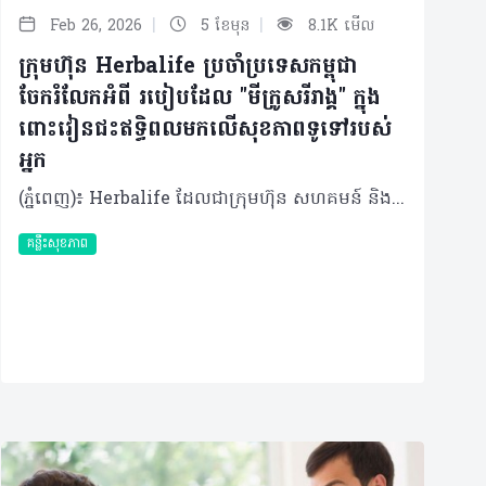
|
|
Feb 26, 2026
5 ខែមុន
8.1K មើល
ក្រុមហ៊ុន Herbalife ប្រចាំប្រទេសកម្ពុជា
ចែករំលែកអំពី របៀបដែល "មីក្រូសរីរាង្គ" ក្នុង
ពោះវៀនជះឥទ្ធិពលមកលើសុខភាពទូទៅរបស់
អ្នក
(ភ្នំពេញ)៖ Herbalife ដែលជាក្រុមហ៊ុន សហគមន៍ និងវេទិកាភ្ជាប់ទំនាក់ទំនងលំដាប់ថ្នាក់ពិភពលោក ផ្នែកសុខភាព និងសុខុមាលភាពបានចែករំលែកអំពីរបៀបដែល "មីក្រូសរីរាង្គ" ក្នុងពោះវៀនជះឥទ្ធិពលមកលើសុខភាពទូទៅរបស់យើង ។ មានមនុស្សតិចណាស់ដែលដឹងថា រាងកាយរបស់យើងមិនមែនផ្សំឡើងទាំងស្រុងដោយកោសិកាតែម្យ៉ាងនោះទេ។ មីក្រូសរីរាង្គរាប់លានរស់នៅក្នុងពោះវៀនរបស់យើង ហើយចំនួនរបស់ពួកវា លើសពីចំនួនសរុបនៃកោសិកាផ្ទាល់ខ្លួនរបស់យើងទៅទៀត។ ប្រព័ន្ធអេកូឡូស៊ីខ្នាតតូចនេះ ដែលមានបាក់តេរី វីរុស មេរោគផ្សិត និងប្រូតូហ្សូអា ត្រូវបានអ្នកវិទ្យាសាស្ត្រហៅថា "ហ្សែនទីពីរ" ហើយវាជះឥទ្ធិពលយ៉ាងស្ងប់ស្ងាត់ដល់ការរំលាយអាហារ ប្រព័ន្ធភាពស៊ាំ អារម្មណ៍ និងសូម្បីតែមុខងារនៃការយល់ដឹងរបស់យើង។ បាក់តេរីក្នុងពោះវៀន (Gut microbiota) មិនមែនគ្រាន់តែជា "អ្នកដំណើរឆ្លងកាត់" ធម្មតានោះទេ ប៉ុន្តែគឺជាដៃគូរួមរស់ដែលបានវិវត្តន៍មកជាមួយមនុស្សអស់រាប់លានឆ្នាំមកហើយ។ នៅក្នុងពោះវៀនរបស់មនុស្សពេញវ័យដែលមានសុខភាពល្អ មានបាក់តេរីច្រើនជាង ១,០០០ ប្រភេទ ដែលមានទម្ងន់សរុបពី ១ ទៅ ២ គីឡូក្រាម ដែលស្មើនឹងទម្ងន់នៃថ្លើមមួយ។ មីក្រូសរីរាង្គទាំងនេះមានអន្តរកម្មជាមួយយើងតាមបណ្តាញដ៏ស្មុគស្មាញ៖ • ពួកវាជួយបំបែកជាតិសរសៃដែលពិបាករំលាយ និងបង្កើតអាស៊ីតខ្លាញ់ខ្សែខ្លី (ដូចជា Butyrate) ដើម្បីផ្តល់ថាមពលដល់កោសិកាពោះវៀន។ • សំយោគសារធាតុចិញ្ចឹម វីតាមីន K និងវីតាមីនក្រុម B។ • បង្ហាត់ប្រព័ន្ធភាពស៊ាំរបស់យើងឱ្យចេះបែងចែករវាងមិត្តនិងសត្រូវ។ • ចូលរួមក្នុងកិច្ចការគ្រប់គ្រងការរំលាយអាហារ (Metabolism) និងការឆ្លើយតបនឹងការរលាក។ ក្នុងរយៈពេលប៉ុន្មានឆ្នាំចុងក្រោយនេះ អ្នកវិទ្យាសាស្ត្របានរកឃើញថា ឥទ្ធិពលនៃបាក់តេរីក្នុងពោះវៀនមានវិសាលភាពលើសពីប្រព័ន្ធរំលាយអាហារទៅទៀត។ តាមរយៈ "Gut-brain axis" ប្រព័ន្ធទំនាក់ទំនងទ្វេទិសនេះអនុញ្ញាតឱ្យមីក្រូសរីរាង្គផលិតសារធាតុសរសៃប្រសាទដូចជា serotonin (ប្រហែល ៩០% ត្រូវបានផលិតនៅក្នុងពោះវៀន), dopamine និង GABA ដែលជះឥទ្ធិពលដោយផ្ទាល់ដល់ការឆ្លើយតបនៃអារម្មណ៍ និងភាពតានតឹង។ ការសិក្សាមួយដែលបានចុះផ្សាយក្នុងទស្សនាវដ្តី Nature Microbiology បានផ្សារភ្ជាប់សមាសភាពជាក់លាក់នៃពោះវៀនទៅនឹងហានិភ័យនៃជំងឺធ្លាក់ទឹកចិត្ត។ ការសិក្សាមួយទៀតក៏បានរកឃើញថា បាក់តេរីក្នុងពោះវៀនរបស់អ្នកជំងឺ Parkinson មានភាពខុសគ្នាខ្លាំងពីមនុស្សដែលមានសុខភាពល្អ ដែលនេះបង្ហាញថាពោះវៀនអាចជាចំណុចចាប់ផ្តើមមួយនៃជំងឺប្រព័ន្ធសរសៃប្រសាទនេះ។ ទោះជាយ៉ាងណាក៏ដោយ ប្រព័ន្ធអេកូឡូស៊ីដ៏តូចឆ្មានេះគឺងាយរងគ្រោះណាស់។មានកត្តាជាច្រើនដែលរបៀបរស់នៅក្នុងសម័យទំនើបនេះអាចបណ្តាលឱ្យមានអតុល្យភាពបាក់តេរី (ហៅតាមវេជ្ជសាស្ត្រថា Dysbiosis)៖ • របបអាហារ៖ របបអាហារបែបលោកខាងលិចដែលមានជាតិស្ករ និងខ្លាញ់ខ្ពស់ បានកាត់បន្ថយការទទួលទានជាតិសរសៃដែលចាំបាច់សម្រាប់បាក់តេរីមានប្រយោជន៍។ • ការប្រើប្រាស់ថ្នាំផ្សះហួសកម្រិត៖ ថ្នាំផ្សះដែលមានប្រសិទ្ធភាពខ្លាំងនិងទូលំទូលាយនឹងបោសសម្អាតមីក្រូសរីរាង្គយ៉ាងច្រើនដោយមិនរើសមុខនោះឡើយ។ • សម្ពាធផ្លូវចិត្តរ៉ាំរ៉ៃ៖ ស្ថានភាពស្ត្រេសបន្តបន្ទាប់ផ្លាស់ប្តូរការជ្រាបនៃពោះវៀន និងសមាសធាតុបាក់តេរី។ • ការគេងមិនគ្រប់គ្រាន់៖ រំខានដល់ចង្វាក់ជីវសាស្រ្ត (Circadian rhythm) និងប៉ះពាល់ដល់វដ្តមេតាប៉ូលីសនៃបាក់តេរី។ • ការធ្វើអនាម័យលើសកម្រិត៖ កាត់បន្ថយឱកាសសម្រាប់ការទាក់ទងជាមួយជាមួយមីក្រូសរីរាង្គចម្រុះដទៃទៀតនៅក្នុងបរិស្ថាន។ ផលប៉ះពាល់លើសុខភាព និងការថែទាំ អតុល្យភាពបាក់តេរី​ (Dysbiosis) នេះមានទំនាក់ទំនងយ៉ាងជិតស្និទ្ធជាមួយជំងឺជាច្រើន។ ជំងឺប្រព័ន្ធរំលាយអាហារដូចជា ជំងឺរលាកពោះវៀន និងរោគសញ្ញាពោះវៀនដែលងាយរងរំញោច (IBS) មានទំនាក់ទំនងនឹងការប្រែប្រួលបាក់តេរីជាក់លាក់។ មនុស្សដែលធាត់លើសទម្ងន់ជាទូទៅមានភាពចម្រុះនៃបាក់តេរីក្នុងពោះវៀនទាប ហើយផ្ទុយទៅវិញមានប្រសិទ្ធភាពក្នុងការស្រូបយកថាមពលខ្ពស់ជាង។ សូម្បីតែជំងឺប្រព័ន្ធភាពស៊ាំប្រឆាំងខ្លួនឯង ជំងឺអាលែហ្សី និងសូម្បីតែសុខភាពសរសៃឈាមបេះដូង ក៏អាចរងឥទ្ធិពលពីបាក់តេរីទាំងនេះដែរ ។ ដូច្នោះតើយើងគួរថែរក្សា "ប្រព័ន្ធអេកូឡូស៊ីដ៏តូចឆ្មា" នេះដោយរបៀបណា? 1. របបអាហារចម្រុះគឺជាមូលដ្ឋានគ្រឹះ៖ មីក្រូសរីរាង្គផ្សេងៗគ្នាចូលចិត្តអាហារខុសៗគ្នា ដូច្នេះភាពចម្រុះនៃរបបអាហារគឺជាគន្លឹះក្នុងការរក្សាភាពចម្រុះនៃបាក់តេរី។ បន្លែ ផ្លែឈើ គ្រាប់ធញ្ញជាតិ និងសណ្តែកដែលសម្បូរជាតិសរសៃគឺជា "ប្រេងឥន្ធនៈ" សម្រាប់បាក់តេរីមានប្រយោជន៍ ។ អាហារផ្អាប់ដូចជា យ៉ាអួ បន្លែផ្អាប់ និងតែ Kombucha សម្បូរទៅដោយប្រូបាយអូទិក (Probiotics) សកម្ម។ សារធាតុ Polyphenols (ដែលមានក្នុងផ្លែប៊ឺរី តែ និងសូកូឡាខ្មៅ) ក៏មានប្រសិទ្ធភាពជាប្រេបាយអូទិក (Prebiotics) ផងដែរដែលដើរតួជាស្បៀងសម្រាប់ជួយទ្រទ្រង់ដល់បាក់តេរីល្អៗដែលមានស្រាប់នៅក្នុងខ្លួន។ 2. ប្រើប្រាស់ថ្នាំផ្សះដោយឈ្លាសវៃ៖ អនុវត្តតាមការណែនាំរបស់គ្រូពេទ្យឱ្យបានពេញលេញ និងជៀសវាងការប្រើប្រាស់ដែលមិនចាំបាច់។ 3. គ្រប់គ្រងសម្ពាធផ្លូវចិត្ត និងការគេង៖ ការធ្វើសមាធិ ការហាត់ប្រាណបានទៀងទាត់ និងការរក្សាកាលវិភាគចូលដំណេកឱ្យទៀងទាត់ សុទ្ធតែជួយរក្សាសុខភាពពោះវៀនរបស់អ្នក។ 4. ធម្មជាតិ៖ ចេញទៅក្រៅផ្ទះខ្លះដើម្បីជួយឱ្យមានអន្តរកម្មរវាងអតិសុខមប្រាណចម្រុះក្នុងបរិស្ថាន ដែលអាចមានប្រយោជន៍ដល់​ការលូតលាស់នៃប្រព័ន្ធភាពស៊ាំ និងភាពចម្រុះនៃបាក់តេរីក្នុងខ្លួនយើងបាន។ ការប្រើប្រាស់អាហារបំប៉ន អាហារជួយចិញ្ចឹមប្រព័ន្ធអេកូឡូស៊ីខាងក្នុងខ្លួនរបស់យើង ក៏ប៉ុន្តែមនុស្សនៅក្នុងយុគសម័យថ្មីនេះ ជាទូទៅខ្វះការទទួលទានជាតិសរសៃ។ កត្តានានាដូចជាជីវិតដ៏មមាញឹក ប្រញ៉ាប់ប្រញាល់ របបអាហារគ្មានតុល្យភាព និងការថមថយនូវសកម្មភាពក្រៅផ្ទះ ធ្វើឱ្យរបបអាហារប្រចាំថ្ងៃតែមួយមុខពិបាកឆ្លើយតបទៅនឹងតម្រូវការរាងកាយជាក់ស្តែង។ អាហារបំប៉ន "ប្រូបាយអូទិក​ (Probiotic)" អាចចូលទៅក្នុងពោះវៀនដោយផ្ទាល់ដើម្បីបំពេញបន្ថែមបាក់តេរីមានប្រយោជន៍។ចំណែក "ប្រេបាយអូទិក (Prebiotics)" (ជាចម្បងគឺជាតិសរសៃរលាយ) គឺមានលក្ខណៈទូទៅជាង ដោយវាផ្តល់អាហារូបត្ថម្ភដល់បាក់តេរីមានប្រយោជន៍ដែលមានស្រាប់។ ទឹកប្រទាលកន្ទុយក្រពើជួយសម្រួលបរិស្ថានក្នុងក្នុងពោះវៀនៗ និងជួយជម្រុញការរីកលូតលាស់នៃប្រូបាយអូទិក។ ការរួមបញ្ចូលគ្នានេះរួមគ្នាបង្កើតបរិស្ថានអេកូឡូស៊ី ដែលកាន់តែអំណោយផលដល់ការលូតលាស់នៃមីក្រូសរីរាង្គចម្រុះ ដោយហេតុនេះបង្កើនតុល្យភាព និងភាពធន់នៃមីក្រូជីវសាស្ត្រពោះវៀន ដែលជះឥទ្ធិពលជាវិជ្ជមានដល់សុខភាព និងភាពស៊ាំទាំងមូល។ សរុបមក ស្នូលនៃសុខភាពពោះវៀនគឺសុខភាពរបស់បាក់តេរី ហើយការរក្សាតុល្យភាពនៃប្រព័ន្ធអេកូឡូស៊ីមីក្រូសរីរាង្គ គឺជាការវិនិយោគដ៏សំខាន់បំផុតមួយដែលយើងអាចធ្វើបានសម្រាប់សុខភាពខ្លួនឯង។ ការរក្សាបាក់តេរីក្នុងពោះវៀនឱ្យបានល្អ ស្មើរនឹងការស្រឡាញ់ខ្លួនឯង។ អំពីក្រុមហ៊ុន Herbalife ក្រុមហ៊ុន Herbalife (NYSE: HLF) គឺជាក្រុមហ៊ុនសុខភាព និងសុខុមាលភាពឈានមុខគេ និងជាសហគមន៍ដែលកំពុងផ្លាស់ប្តូរជីវិតរបស់មនុស្សជាមួយនឹងផលិតផលអាហារូបត្ថម្ភដ៏អស្ចារ្យ និងជាឱកាសអាជីវកម្មសម្រាប់អ្នកសមាជិកឯករាជ្យរបស់ខ្លួនចាប់តាំងពីឆ្នាំ 1980។ ក្រុមហ៊ុនផ្តល់ជូននូវផលិតផលដែលគាំទ្រដោយវិទ្យាសាស្រ្តដល់អ្នកប្រើប្រាស់នៅក្នុងទីផ្សារជាង 90។ តាមរយៈសមាជិកឯករាជ្យដែលផ្តល់ជូននូវការបណ្តុះបណ្តាលមួយទល់មួយ និងផ្តល់ការគាំទ្រសហគមន៍ដោយបំផុសគំនិតឱ្យអតិថិជនប្រកាន់ខ្ជាប់នូវរបៀបរស់នៅដែលមានភាពសកម្ម។
គន្លឹះសុខភាព