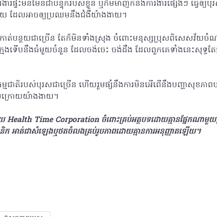
រផ្ទះមិនមែនជាបន្ទុករបស់ខ្លួន ឬក៏មមាញឹកនឹងការងារផ្សេងៗ ធ្វើឲ្យបុរ
័យ ដែលអាចឲ្យប្រឈមនឹងជំងឺយ៉ាងងាយ។
ាត់បន្ថយជាច្រើន តែក៏មិនទាំងស្រុង ចំពោះមនុស្សប្រុសពិសេសវ័យចំ
៏ក្មេងទើបនឹងធំមួយចំនួន ដែលចង់ចេះ ចង់ដឹង ដែលពួកគេទាំងនេះសុទ្ធ
ម្មជាតិរបស់បុរសជាច្រើន ហើយរួមផ្សំនឹងការមិនអើពើនឹងបញ្ហាសុខភាពបន្តិ
េលក្រោយយ៉ាងងាយ។
ដោយ Health Time Corporation ចំពោះគ្រប់អត្ថបទដោយគ្មានផ្នែកណាមួយត្រូវ
ូនិក អាត់ជាសំឡេងឬថតចំលងគ្រប់រូបភាពដោយគ្មានការអនុញ្ញាតឡើយ។