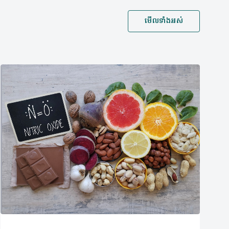
មើលទាំងអស់