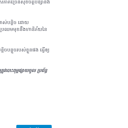
សភាគច្រើនសុខចិត្តបន្សាំនឹង
ណាស់បន្តិច ដោយ
តែប្រឈមមុខនឹងហានិភ័យនៃ
ចបន្តួចរបស់ខ្លួនផង ធ្វើឲ្យ
បោះពុម្ពផ្សាយចូល ប្រព័ន្ធ