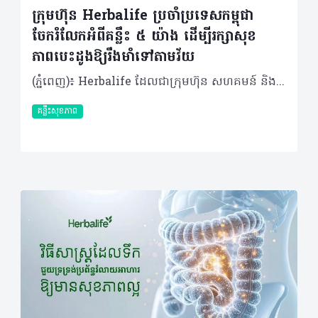
ក្រុមហ៊ុន Herbalife ប្រចាំប្រទេសកម្ពុជា
ចែករំលែកអំពីគន្លឹះ ៥ យ៉ាង ដើម្បីរក្សាសុខ
ភាពបេះដូងឱ្យរឹងមាំទៅតាមវ័យ
(ភ្នំពេញ)៖ Herbalife ដែលជាក្រុមហ៊ុន សហគមន៍ និងវេទិកាភ្ជាប់ទំនាក់ទំនង លំដាប់ថ្នាក់ពិភពលោក ផ្នែកសុខភាព និងសុខុមាលភាពបានចែករំលែកអំពី គន្លឹះ ៥ យ៉ាង ដើម្បីរក្សាសុខភាពបេះដូងឱ្យរឹងមាំទៅតាមវ័យ។ បេះដូងគឺជាសរីរាង្គមួយដែលមានទំហំតូច ប៉ុន្តែមានតួនាទីធំ ដោយវាទទួលខុសត្រូវក្នុងការថែរក្សាអ្នកឱ្យមានជីវិតរស់នៅ និងមានសុខភាពល្អជារៀងរាល់ថ្ងៃ រាល់នាទី និងរាល់វិនាទី។ បេះដូងច្របាច់ និងបញ្ជូនឈាម និងអុកស៊ីសែនទៅកាន់សួត និងរាងកាយរបស់អ្នក ព្រមទាំងកម្ចាត់ឧស្ម័នកាបូនិចចេញពីចរន្តឈាម ដែលមុខងារទាំងនេះគឺជាស្នូលនៃសុខភាពទូទៅរបស់អ្នក។ បេះដូងគឺជាសរីរាង្គដែលងាយរងគ្រោះ ដូចជាជំងឺបេះដូង និងជំងឺដាច់សរសៃឈាមខួរក្បាល ដែលស្ថានភាពទាំងនេះត្រូវបានគេដឹងថាជាឃាតករដ៏ធំបំផុតមួយក្នុងពិភពលោក ដោយបានឆក់យកជីវិតមនុស្សអស់ ១៨.៦ លាននាក់នៅទូទាំងសកលលោកក្នុងមួយឆ្នាំៗ។ អាយុកាន់តែច្រើន ហានិភ័យនៃជំងឺបេះដូងកាន់តែខ្ពស់។ នៅក្នុងប្រទេសអភិវឌ្ឍន៍ • អត្រាអ្នកឈឺបេះដូងកើនឡើងខ្លាំង (លើសពី ១០ ភាគរយ) ចំពោះមនុស្សអាយុចាប់ពី ៧០ ឆ្នាំឡើងទៅ។ ៨០ ភាគរយនៃអ្នកស្លាប់ដោយសារជំងឺបេះដូង គឺជាមនុស្សចាស់ដែលមានអាយុចាប់ពី ៦៥ ឆ្នាំឡើងទៅ។ គន្លឹះស្តីពីសុខភាពបេះដូង និងការឈានចូលវ័យចាស់ដោយមានសុខភាពល្អ នេះគឺជាគន្លឹះល្អៗចំនួន ប្រាំយ៉ាង ដើម្បីឱ្យអ្នកចាប់ផ្តើមដំណើរនេះ សម្រាប់ជីវិតដែលមានសុខភាពល្អប្រសើរជាងមុនទាំងនៅពេលបច្ចុប្បន្ន និងទៅអនាគត។ គន្លឹះទី១៖ ស្វែងយល់ពីហានិភ័យសុខភាពរបស់អ្នក គន្លឹះដំបូងនៃការថែរក្សាសុខភាពបេះដូង គឺការដឹងពីសុខភាពរបស់អ្នកតាមរយៈការទៅជួបគ្រូពេទ្យដើម្បីពិនិត្យសុខភាពឱ្យបានទៀងទាត់។ការពិនិត្យសុខភាពបានជាប់លាប់ជារឿងសំខាន់ខ្លាំងណាស់ ព្រោះសម្ពាធឈាមខ្ពស់ គឺជាកត្តាហានិភ័យចម្បងបំផុតនៃជំងឺសរសៃឈាមបេះដូង ហើយវាត្រូវបានគេចាត់ទុកជា "ឃាតករលាក់មុខ" ដោយសារតែវាមិនបង្ហាញចេញនូវសញ្ញាព្រមាន ឬរោគសញ្ញាអ្វីច្បាស់ៗឡើយ។ហេតុដូច្នេះ ការពិនិត្យសម្ពាធឈាមឱ្យបានទៀងទាត់ គឺជារឿងចាំបាច់បំផុត ព្រោះប្រសិនបើទុកចោលដោយមិនបានពិនិត្យ និងព្យាបាលទាន់ពេលវេលាទេ វានឹងបង្កើនហានិភ័យនៃជំងឺបេះដូង និងជំងឺដាច់សរសៃឈាមខួរក្បាលបាន។ គន្លឹះទី២៖ កាត់បន្ថយទម្លាប់រស់នៅដែលមិនល្អចំពោះសុខភាព ការផ្តាច់បារីជាវិធីដ៏ល្អបំផុតក្នុងការការពារបេះដូង ព្រោះហានិភ័យជំងឺបេះដូងនឹងថយចុះភ្លាមៗបន្ទាប់ពីឈប់ជក់។ ជាទូទៅ ការជក់បារីបំផ្លាញសរសៃឈាមអាកទែឱ្យរួមតូចដោយសារការកកខ្លាញ់ ដែលអាចបង្កជាការឈឺទ្រូងជាសញ្ញាព្រមាន ឬអាចឈានទៅដល់ការគាំងបេះដូង និងដាច់សរសៃឈាមខួរក្បាលដោយមិនដឹងខ្លួន។ ដូច្នេះ អ្នកគួរតែបោះបង់ទម្លាប់មិនល្អក្រវាត់ចោលនូវឧបករណ៍ជក់បារី រួចជំនួសមកវិញនូវផលិតផលជំនួសជាតិនីកូទីន។ ការបោះបង់ចោលទម្លាប់មិនល្អទាំងនេះ នឹងជួយឱ្យរាងកាយទាំងមូលទទួលបានសុខភាពល្អ។ គន្លឹះទី៣៖ រក្សារបបអាហារដែលល្អចំពោះសុខភាពបេះដូង អាហារូបត្ថម្ភដែលល្មមសមរម្យនៃកាឡូរីដែលអ្នកគួរទទួលទាន គួរមានកាបូអ៊ីដ្រាត ៤០ ភាគរយ ប្រូតេអ៊ីន ៣០ ភាគរយ និងខ្លាញ់ល្អ ៣០ ភាគរយ ព្រមទាំងជាតិសរសៃ ២៥ ក្រាម និងទឹកប្រាំបីកែវក្នុងមួយថ្ងៃ។ លើសពីនេះ ការញ៉ាំបន្លែ ផ្លែឈើ និងគ្រាប់ធញ្ញជាតិ នឹងជួយផ្តល់វីតាមីន និងជាតិរ៉ែល្អៗជាច្រើន។ អាហារសម្បូរអូមេហ្គា-៣ ដូចជាត្រីមានជាតិខ្លាញ់ និងគ្រាប់ពូជផ្សេងៗ អាចជួយកាត់បន្ថយហានិភ័យជំងឺបេះដូងផងដែរ។ ត្រីក៏ជាអាហារជំនួសសាច់គោដ៏ល្អដើម្បីចៀសវាងខ្លាញ់ឆ្អែតខ្ពស់ ហើយជាតិអូមេហ្គា-៣ដែលមានក្នុងត្រីក៏ជួយបញ្ចុះកម្រិតកូឡេស្តេរ៉ុល និងទ្រីគ្លីសេរីត ដើម្បីទ្រទ្រង់ប្រព័ន្ធសរសៃឈាមបេះដូងទៀតផង។ គន្លឹះទី៤៖ ធ្វើឱ្យបេះដូងរបស់អ្នកលោតញាប់ ការធ្វើលំហាត់ប្រាណ និងសកម្មភាពរាងកាយទៀងទាត់ផ្តល់ផលប្រយោជន៍ជាច្រើនដោយវាជួយឱ្យសរសៃឈាមសម្រាក និងពង្រីកខ្លួន ធ្វើឱ្យឈាមហូរទៅចិញ្ចឹមបេះដូងបានល្អ។ សកម្មភាពនេះរំញោចការផលិតសារធាតុនីទ្រីកអុកស៊ីតដើម្បីការពារប្រព័ន្ធសរសៃឈាមបេះដូង។ អ្នកគួរតែធ្វើលំហាត់ប្រាណកម្រិតមធ្យមយ៉ាងហោចណាស់ ៣០ នាទីក្នុងមួយថ្ងៃ ហើយបើគ្មានពេលគ្រប់គ្រាន់ទេ អ្នកអាចជំនួសដោយការដើរខ្លីៗមុនពេលធ្វើការ ដូចជាការចតឡានម៉ូតូឱ្យឆ្ងាយពីការិយាល័យ ឬការឈរធ្វើការខ្លះដើម្បីចៀសវាងការអង្គុយយូរៗពេញមួយថ្ងៃ។ គន្លឹះទី៥៖ កាត់បន្ថយកម្រិតស្ត្រេសរបស់អ្នក ទោះបីជាគ្មានការផ្សារភ្ជាប់ផ្ទាល់រវាងភាពស្ត្រេសខ្ពស់ និងជំងឺបេះដូង ប៉ុន្តែស្ត្រេសអាចបង្កហានិភ័យដោយប្រយោល ដូចជាធ្វើឱ្យឡើងសម្ពាធឈាម ធ្វើឱ្យអ្នកញ៉ាំច្រើនហួសប្រមាណ ខ្ជិលមិនធ្វើលំហាត់ប្រាណ ឬធ្វើឱ្យអ្នកជក់បារី។ ស្ត្រេសរ៉ាំរ៉ៃក៏ជម្រុញអរម៉ូនអង់ដ្រេណាលីន និងខទីសូលឱ្យកើនឡើង ដែលនាំឱ្យប្រឈមនឹងការគាំងបេះដូងផងដែរ។ ហេតុនេះ អ្នកគួរតែចំណាយពេលសម្រាក និងធ្វើអ្វីដែលសប្បាយចិត្ត ព្រោះមនុស្សដែលអាចគ្រប់គ្រងស្ត្រេសឱ្យនៅកម្រិតទាបបាន តែងមានទំនោរចង់ហាត់ប្រាណ និងមានចំណង់ញ៉ាំអាហារដែលមានសុខភាពល្អ។ ការអនុវត្តរបៀបរស់នៅសកម្ម និងមានសុខភាពល្អចាប់ពីពេលនេះតទៅ គឺជារឿងចាំបាច់បំផុតដើម្បីការពារជំងឺបេះដូង និងរក្សាបេះដូងឱ្យរឹងមាំទៅថ្ងៃអនាគត។ អំពីក្រុមហ៊ុន Herbalife ក្រុមហ៊ុន Herbalife (NYSE: HLF) គឺជាក្រុមហ៊ុនសុខភាព និងសុខុមាលភាពឈានមុខគេ និងជាសហគមន៍ដែលកំពុងផ្លាស់ប្តូរជីវិតរបស់មនុស្សជាមួយនឹងផលិតផលអាហារូបត្ថម្ភដ៏អស្ចារ្យ និងជាឱកាសអាជីវកម្មសម្រាប់សមាជិកឯករាជ្យ​របស់ខ្លួនចាប់តាំងពីឆ្នាំ 1980។ ក្រុមហ៊ុនផ្តល់ជូននូវផលិតផលដែលគាំទ្រដោយវិទ្យាសាស្រ្តដល់អ្នកប្រើប្រាស់នៅក្នុងទីផ្សារជាង 90។ តាមរយៈសមាជិកឯករាជ្យដែលផ្តល់ជូននូវការបណ្តុះបណ្តាលមួយទល់មួយ និងផ្តល់ការគាំទ្រសហគមន៍ដោយបំផុសគំនិតឱ្យអតិថិជនប្រកាន់ខ្ជាប់នូវរបៀបរស់នៅដែលមានភាពសកម្ម។
គន្លឹះសុខភាព