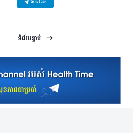
ចែករំលែក
ទំព័រ​បន្ទាប់