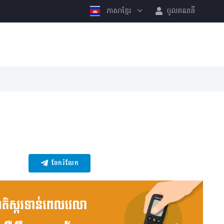
ភាសាខ្មែរ
ចូលគណនី
ចែករំលែក