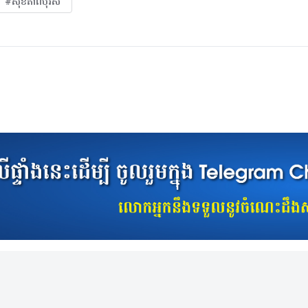
#សុខភាពបុរស