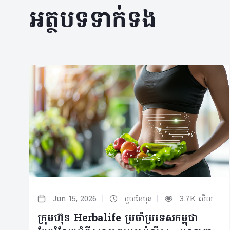
អត្ថបទទាក់ទង
|
|
Jun 15, 2026
មួយខែមុន
3.7K មើល
ក្រុមហ៊ុន Herbalife ប្រចាំប្រទេសកម្ពុជា