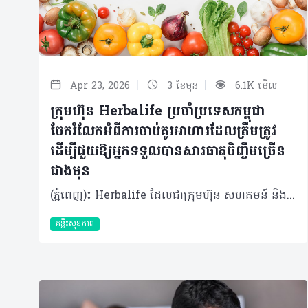
|
|
Apr 23, 2026
3 ខែមុន
6.1K មើល
ក្រុមហ៊ុន Herbalife ប្រចាំប្រទេសកម្ពុជា
ចែករំលែកអំពីការចាប់គូរអាហារដែលត្រឹមត្រូវ
ដើម្បីជួយឱ្យអ្នកទទួលបានសារធាតុចិញ្ចឹមច្រើន
ជាងមុន
(ភ្នំពេញ)៖ Herbalife ដែលជាក្រុមហ៊ុន សហគមន៍ និងវេទិកាភ្ជាប់ទំនាក់ទំនង លំដាប់ថ្នាក់ពិភពលោក ផ្នែកសុខភាព និងសុខុមាលភាពបានចែករំលែកអំពី ការចាប់គូរអាហារដោយឆ្លាតវៃ ដើម្បីជួយឱ្យអ្នកទទួលបានសារធាតុចិញ្ចឹមច្រើនជាងមុន។ អាហារូបត្ថម្ភល្អមិនមែនសំដៅលើការទទួលទានតែអាហារដែលកំពូល (Superfood) ឬវីតាមីនតែមួយមុខៗនោះទេ។ ផ្ទុយទៅវិញគឺជាការទទួលទានឱ្យមានតុល្យភាពចម្រុះមុខ ដើម្បីផ្តល់សារធាតុចិញ្ចឹមគ្រប់គ្រាន់ដល់រាងកាយសម្រាប់ការលូតលាស់ និងសុខុមាលភាពទូទៅ។ ការចាប់គូអាហារនឹងជួយឱ្យរាងកាយស្រូបយក និងប្រើប្រាស់សារធាតុចិញ្ចឹមទាំងនោះបានកាន់តែមានប្រសិទ្ធភាព។ វិទ្យាសាស្ត្រអាហារូបត្ថម្ភបានទទួលស្គាល់ថា ការរួមបញ្ចូលគ្នានៃអាហារមួយចំនួនអាចមានឥទ្ធិពលលើកម្រិតសារធាតុចិញ្ចឹមអាចត្រូវបានស្រូបយក និងប្រើប្រាស់ដោយរាងកាយ។ ដូចនេះ អ្នកក៏មានអំណាចអាចជម្រុញការស្រូបយកសារធាតុចិញ្ចឹមនៃសារពាង្គកាយខាងក្នុងបានផងដែរ តាមរយៈការផ្គួរផ្គងអាហារនីមួយៗដោយខ្លួនឯង។ វិធីមួយក្នុងចំណោមវិធីដែលងាយស្រួលបំផុតនោះ គឺការផ្លាស់ប្តូរមុខម្ហូប និងការទទួលទានអាហារសុខភាពចម្រុះឱ្យបានទៀងទាត់ ជាជាងការទទួលទានអាហារដដែលៗរាល់ថ្ងៃ។ តើអ្នកមានដឹងទេថាការផ្គូរផ្គងអាហារមួយចំនួនអាចផ្តល់អត្ថប្រយោជន៍ដល់រាងកាយច្រើនជាងការដែលអ្នកញ៉ាំអាហារទាំងនោះដាច់ដោយឡែកពីគ្នា? ការចាប់គូរអាហារឆ្លាតវៃទាំង ៥ យ៉ាង៖ បន្លែចម្រុះ ដូចជា ស្ពៃពួយឡេង ការ៉ុត ម្ទេសប្លោក និងប៉េងប៉ោះ មានផ្ទុកសារធាតុ Carotenoids មិនត្រឹមតែធ្វើឱ្យរុក្ខជាតិមានពណ៌ស្រស់ស្អាតប៉ុណ្ណឹងទេ ប៉ុន្តែវាក៏ដើរតួជាសារធាតុប្រឆាំងអុកស៊ីតកម្មផងដែរ។ សមាសធាតុនេះវារលាយក្នុងខ្លាញ់ មានន័យថាវានឹងត្រូវបានស្រូបយកបានល្អប្រសើរ នៅពេលញ៉ាំជាមួយជាតិខ្លាញ់ខ្លះ។ អ្នកអាចបន្ថែមជាតិខ្លាញ់ល្អបានតាមវិធីជាច្រើន៖ លាយប្រេងអូលីវលើសាឡាត់ បន្ថែមគ្រាប់ធញ្ញជាតិបន្តិចបន្តួចទៅក្នុងបន្លែឆ្អិន ឬបន្ថែមផ្លែបឺរជាដើម។ តាមរយៈការធ្វើបែបនេះ រាងកាយរបស់អ្នកអាចស្រូបយកសារធាតុប្រឆាំងអុកស៊ីតកម្មដ៏មានប្រយោជន៍ទាំងនេះបានកាន់តែប្រសើរ។ វីតាមីន C ជាមួយជាតិដែក ជួយទ្រទ្រង់ដល់ដំណើរអុកស៊ីសែន និងជួយដល់មេតាប៉ូលីសក្នុងការបំប្លែងអាហារជាថាមពល។ វីតាមីន និងជាតិដែកនេះមាននៅក្នុងប្រភពរុក្ខជាតិ និងសាច់សត្វ។ ជាតិដែកប្រភេទ Heme ដែលមាននៅក្នុង សាច់បក្សី ត្រី និងស៊ុត រាងកាយងាយស្រូបយកដោយមានប្រសិទ្ធភាព ខណៈដែលជាតិដែកប្រភេទ Non-heme ពីអាហាររុក្ខជាតិដូចជា សណ្តែក សណ្តែកបណ្តុះ ស្ពៃពួយឡេង និងធញ្ញជាតិ រាងកាយស្រូបយកបានតិចតែប៉ុណ្ណោះ។ វីតាមីន C ជួយបង្កើនការស្រូបយកជាតិដែកប្រភេទ Non-heme នេះ។ អ្នកអាចទទួលទានបន្ថែមវីតាមីន C រួមគ្នា តួយ៉ាងការទទួលទានប៉េងប៉ោះ ផ្លែក្រូច និងស្ត្របឺរី ដោយយកពួកវាទៅលាយបញ្ចូលនិងមុខម្ហូបដទៃដែលសម្បូរវីតាមីន C ស្រាប់ ដើម្បីជួយឱ្យរាងកាយរបស់អ្នកស្រូបយកជាតិដែកប្រភេទ Non-heme នេះបានដោយមានប្រសិទ្ធភាព។ អាហារក្រឡុកប្រូតេអ៊ីន ដែលមានបន្ថែមជាតិដែកមករួចស្រេច ក៏អាចជួយបំពេញតម្រូវការជាតិដែកបានដែរ ហើយនៅពេលចាប់គូជាមួយអាហារសម្បូរវីតាមីន C ជាតិដែកនឹងត្រូវបានស្រូបយកយ៉ាងល្អប្រសើរ។​ ដូច្នោះអ្នកអាចសាកបន្ថែមផ្លែឈើដូចជា ផ្លែម្នាស់ ស្ត្រប៊ឺរី ឬផ្លែស្វាយ ទៅក្នុងអាហារក្រឡុករបស់អ្នកបាន។ ការបន្ថែមបន្តិចបន្តួចទាំងនេះ អាចបង្កើតភាពខុសប្លែកគ្នា ក្នុងការបំពេញតម្រូវការសារធាតុចិញ្ចឹមប្រចាំថ្ងៃបាន។ តែបៃតង ជាមួយអាហារដែលសម្បូរវីតាមីន C តែបៃតងមានសមាសធាតុរុក្ខជាតិដ៏មានប្រយោជន៍ហៅថា Catechins ដែលដើរតួជាសារធាតុប្រឆាំងអុកស៊ីតកម្ម។ ការបន្ថែមក្រូចឆ្មារទៅក្នុងតែរបស់អ្នក ឬការទទួលទានវារួមជាមួយផ្លែឈើដែលសម្បូរវីតាមីន C (ដូចជា ក្រូច ស្ត្រប៊ឺរី ឬគីវី) ជួយឱ្យការស្រូបយកសមាសធាតុទាំងនេះមានភាពប្រសើរឡើង។ ប្រសិនបើអ្នកមានទម្លាប់ទទួលទានតែបៃតង ការចាប់គូវាជាមួយអាហារសម្រន់ដែលមានតុល្យភាព និងមានវីតាមីន C គឺរឹតតែល្អ។ ហើយប្រសិនបើអាហារសម្រន់របស់អ្នកមានជាតិប្រូតេអ៊ីន និងជាតិសរសៃ (Fiber) ច្រើនទៀត នោះវាកាន់តែប្រសើរព្រោះវានឹងជួយផ្តល់ថាមពលបានយូរ។ វីតាមីន D ជាមួយអាហារសម្បូរកាល់ស្យូម៖ វីតាមីន D ចាំបាច់សម្រាប់ជួយឱ្យរាងកាយស្រូបយកកាល់ស្យូម ដែលទ្រទ្រង់ដល់សុខភាពឆ្អឹង និងមុខងារសាច់ដុំ។ ត្រីដែលមានជាតិខ្លាញ់ដូចជា ត្រីសាល់ម៉ុន ត្រីបេកា និង ស៊ុតផ្តល់​​នូវវីតាមីន D បន្លែស្លឹកបៃតង អាហារធ្វើពីទឹកដោះគោ និងភេសជ្ជៈធ្វើពីរុក្ខជាតិដែលបន្ថែមសារធាតុចិញ្ចឹម ជួយផ្តល់នូវកាល់ស្យូម។ សម្រាប់អ្នកដែលមិនសូវទទួលទានសាច់ ផលិតផលដែលមានសារធាតុចិញ្ចឹម ឬអាហារបំប៉នដែលផ្តល់វីតាមីន D អាចជួយបំពេញចន្លោះខ្វះខាតទាំងនេះបាន។ នៅពេលរួមបញ្ចូលគ្នាជាមួយអាហារសម្បូរកាល់ស្យូម មិនថាពីប្រភពរុក្ខជាតិ ឬសត្វនោះទេ ពួកវាអាចជួយទ្រទ្រង់តម្រូវការរាងកាយរបស់អ្នកបាន។ មនុស្សពេញវ័យជាច្រើនមិនសូវទទួលទានប្រូតេអ៊ីន និងជាតិសរសៃបានគ្រប់គ្រាន់តាមតម្រូវការប្រចាំថ្ងៃនោះទេ សារធាតុទាំងពីរនេះសុទ្ធតែសំខាន់សម្រាប់ទ្រទ្រង់ភាពឆ្អែត។ ដូច្នេះការរួមបញ្ចូលប្រូតេអ៊ីនជាមួយអាហារដែលមានជាតិសរសៃខ្ពស់ អាចជួយឱ្យអ្នកមានអារម្មណ៍ឆ្អែតបានយូរ ហើយជាតិសរសៃក៏ជួយដល់សុខភាពប្រព័ន្ធរំលាយអាហារផងដែរ។ សរុបសេចក្តីមកវិញ អាហារូបត្ថម្ភល្អ មិនមែនជាច្បាប់ដ៏តឹងរ៉ឹង ឬការដេញតាមញ៉ាំតែអាហារកំពូល Superfood ណាមួយនោះទេ។ វាគឺជាការផ្តល់ឱ្យរាងកាយរបស់អ្នកនូវសារធាតុចិញ្ចឹមដែលវាត្រូវការឱ្យបានទៀងទាត់ តាមរបៀបដែលសមស្របនឹងរបៀបរស់នៅរបស់អ្នក។ ការទទួលទានអាហារចម្រុះមានន័យថា អ្នកនឹងទទួលបានអត្ថប្រយោជន៍ពីការចាប់គូអាហារទាំងនេះ។ ខណៈពេលដែលអាហារធម្មជាតិគឺជាអាហារចម្បងនៃរបបអាហារ ផលិតផលដែលបន្ថែមសារធាតុចិញ្ចឹម អាហារក្រឡុកប្រូតេអ៊ីន សុទ្ធតែអាចប្រើជារបស់ជំនួយបំពេញចន្លោះខ្វះខាត ជាពិសេសនៅពេលដែលអ្នកមមាញឹកហើយត្រូវការឱ្យរាងកាយអ្នកមានអាហារូបត្ថម្ភគ្រប់គ្រាន់។ អាហារូបត្ថម្ភ មិនមែនទាមទារភាពល្អឥតខ្ចោះនោះទេ ប៉ុន្តែវាទាមទារនូវភាពជាប់លាប់ក្នុងការអនុវត្ត។ តាមរយៈការរួមបញ្ចូលគ្នារវាងការចាប់គូអាហារ ជាមួយនឹងការជ្រើសរើសអាហារដែលផ្ដល់សុខភាពល្អ រួមមានប្រូតេអ៊ីនពី ប្រភពរុក្ខជាតិ និងសត្វ បន្លែផ្លែឈើ គ្រាប់ធញ្ញជាតិដែលសម្បូរជាតិសរសៃ និងខ្លាញ់ល្អ អ្នកនឹងនឹងទទួលបាននូវអាហារូបត្ថម្ភដែលប្រកបដោយនិរន្តរភាព ដើម្បីផ្ដល់ឱ្យរាងកាយនូវអ្វីដែលវាត្រូវការជាចាំបាច់ពីមួយថ្ងៃទៅមួយថ្ងៃ។ អំពីក្រុមហ៊ុន Herbalife ក្រុមហ៊ុន Herbalife (NYSE: HLF) គឺជាក្រុមហ៊ុនសុខភាព និងសុខុមាលភាពឈានមុខគេ និងជាសហគមន៍ដែលកំពុងផ្លាស់ប្តូរជីវិតរបស់មនុស្សជាមួយនឹងផលិតផលអាហារូបត្ថម្ភដ៏អស្ចារ្យ និងជាឱកាសអាជីវកម្មសម្រាប់សមាជិកឯករាជ្យ​របស់ខ្លួនចាប់តាំងពីឆ្នាំ 1980។ ក្រុមហ៊ុនផ្តល់ជូននូវផលិតផលដែលគាំទ្រដោយវិទ្យាសាស្រ្តដល់អ្នកប្រើប្រាស់នៅក្នុងទីផ្សារជាង 90។ តាមរយៈសមាជិកឯករាជ្យដែលផ្តល់ជូននូវការបណ្តុះបណ្តាលមួយទល់មួយ និងផ្តល់ការគាំទ្រសហគមន៍ដោយបំផុសគំនិតឱ្យអតិថិជនប្រកាន់ខ្ជាប់នូវរបៀបរស់នៅដែលមានភាពសកម្ម។
គន្លឹះសុខភាព