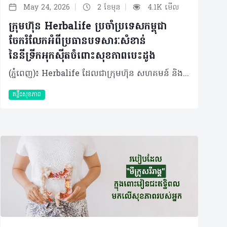
|
|
May 24, 2026
2 ខែមុន
4.1K មើល
ក្រុមហ៊ុន Herbalife ប្រចាំប្រទេសកម្ពុជា
ចែករំលែកអំពីប្រធានបទសារៈសំខាន់
នៃនីទ្រីកអុកស៊ីតចំពោះសុខភាពបេះដូង
(ភ្នំពេញ)៖ Herbalife ដែលជាក្រុមហ៊ុន សហគមន៍ និងវេទិកាភ្ជាប់ទំនាក់ទំនងលំដាប់ថ្នាក់ពិភពលោក ផ្នែកសុខភាព និងសុខុមាលភាពបានចែករំលែកអំពីសារៈសំខាន់នៃនីទ្រីកអុកស៊ីតចំពោះសុខភាពបេះដូង និងថាតើអ្វីទៅជាការជំរុញនីទ្រីកអុកស៊ីត? មានកត្តាជាច្រើនក្នុងការរស់នៅឱ្យបានល្អបំផុត ហើយក៏មិនចាំបាច់ពិបាកស្មុគស្មាញអ្វីច្រើននោះដែរ។ មានវិធីសាមញ្ញមួយចំនួនដើម្បីគាំទ្រដល់សុខភាពបេះដូងរបស់អ្នកឱ្យមានសុខភាពល្អគឺ តាមរយៈរបបអាហារត្រឹមត្រូវ ការហាត់ប្រាណឱ្យបានទៀងទាត់ និងការទទួលទានអាហាររូបត្ថម្ភជំនួយ។របបអាហារ និងលំហាត់ប្រាណគឺងាយស្រួល ប៉ុន្តែអាហាររូបត្ថម្ភជំនួយវិញ? វិធីដ៏ល្អបំផុតមួយដើម្បីជួយការពារបេះដូងរបស់អ្នកគឺ តាមរយៈនីទ្រីកអុកស៊ីត ឬ ពាក្យកាត់ NO។ តើនីទ្រីកអុកស៊ីតដំណើរការយ៉ាងដូចម្តេច? នីទ្រីកអុកស៊ីត គឺជាឧស្ម័នដែលកើតឡើងពីធម្មជាតិដែលមាននៅទាំងក្នុង និងក្រៅរាងកាយ។ វាការពារប្រព័ន្ធសរសៃឈាមបេះដូងរបស់អ្នកពីការខូចខាត និងការចុះខ្សោយតាមវ័យ ដោយលើកកម្ពស់ភាពយឺត នៃសរសៃឈាម។ នីទ្រីកអុកស៊ីតជួយឱ្យជញ្ជាំងសរសៃឈាមរបស់អ្នកសម្រាក និងរីកធំ ដើម្បីឱ្យកោសិកាឈាមអាចរត់បានយ៉ាងងាយស្រួល។ ដំណើរការនេះអនុញ្ញាតឱ្យសារធាតុចិញ្ចឹម និងអុកស៊ីហ្សែនត្រូវបានបញ្ជូនទៅកាន់រាងកាយឱ្យកាន់តែមានប្រសិទ្ធភាព។ អត្ថប្រយោជន៍ នៃនីទ្រីកអុកស៊ីត នីទ្រីកអុកស៊ីតត្រូវបានគេហៅថាជា "Miracle Molecule" ឬ “ម៉ូលេគុលអស្ចារ្យ” ដោយសារតែអត្ថប្រយោជន៍ជាច្រើនដែលវាមាន។ ផ្អែកលើការសិក្សាមួយដែលបានចុះផ្សាយក្នុងទស្សនាវដ្តីវេជ្ជសាស្ត្រ The Journal of Preventive Medicine and Hygiene បានបង្ហាញឱ្យឃើញពីអត្ថប្រយោជន៍របស់នីទ្រីកអុកស៊ីតដូចខាងក្រោម៖ • ជួយគាំទ្រដល់ដំណើរការបេះដូង • រក្សាសរសៃឈាមឱ្យមានភាពបត់បែន • ធ្វើឱ្យលំហូរឈាមប្រសើរឡើង • គាំទ្រដល់គ្រប់កោសិកាទាំងអស់នៅក្នុងរាងកាយរបស់អ្នក • ជំរុញមុខងារបេះដូង ខួរក្បាល និងសរីរាង្គផ្សេងៗទៀតផងដែរ ការធ្វើឱ្យលំហូរឈាម និងការចរាចរឈាមប្រសើរឡើង នឹងជួយសម្រាលបន្ទុកការងាររបស់បេះដូង។ បេះដូងតែងតែច្របាច់បញ្ជូនកោសិកាឈាមផ្តល់​ថាមពលដល់គ្រប់សាច់ដុំ និងសរីរាង្គក្នុងរាងកាយ។ នីទ្រីកអុកស៊ីតជួយឱ្យសរសៃឈាមសម្រាក អនុញ្ញាតិឱ្យកោសិកាទាំងអស់អាចធ្វើចលនា និងរក្សាសម្ពាធឈាមឱ្យស្ថិតក្នុងកម្រិតដែលមានសុខភាពល្អ។ ការផលិតនីទ្រីកអុកស៊ីត រាងកាយផលិតនីទ្រីកអុកស៊ីតដោយធម្មជាតិក្នុងកំឡុងពេលរំលាយអាហារនៅពេលដែលប្រូតេអ៊ីនត្រូវបានបំបែកទៅជាអាស៊ីតអាមីណូដូចជា L-arginine និង L-citrulline។ នៅពេលដែលសារធាតុ L-arginine ត្រូវបានស្រូបចូលទៅក្នុងកោសិកាដែលនៅតាមជញ្ជាំងសរសៃឈាមរបស់អ្នក វានឹងបំប្លែងទៅជានីទ្រីកអុកស៊ីត (NO)។ L-citrulline គឺជាផលដែលកើតចេញពីការបំប្លែងនោះ ហើយវាដើរតួអ្នកជាការបន្ថែមថាមពល ប៉ុន្តែឥទ្ធិពលវាគឺមានរយៈពេលខ្លី។ នីទ្រីកអុកស៊ីតត្រូវបានបំផ្លាញចោលដោយសារម៉ូលេគុលអុកស៊ីហ្សែនសកម្មក្នុងរយៈពេលតែមួយវិនាទីប៉ុណ្ណោះ បន្ទាប់ពីការផលិត។ ការការពារកម្រិតនីទ្រីកអុកស៊ីត សារធាតុប្រឆាំងអុកស៊ីតកម្ម គឺជាវិធីមួយដើម្បីការពារកម្រិតនីទ្រីកអុកស៊ីតនៅក្នុងរាងកាយរបស់អ្នក។ សារធាតុប្រឆាំងអុកស៊ីតកម្មទាំងនេះជួយឱ្យរាងកាយស្រូបយកម៉ូលេគុលអុកស៊ីហ្សែនសកម្ម មុនពេលពួកវាអាចបង្កៃការខូចខាតណាមួយដល់នីទ្រីកអុកស៊ីត។ តាមរយៈការទទួលទានវីតាមីន C និង E រួមគ្នាជាមួយអាស៊ីត alpha lipoic អ្នកអាចជួយបង្កើតរបាំងការពារសម្រាប់នីទ្រីកអុកស៊ីតបាន។ បន្ទាប់ពីអាយុ ៣០ ឆ្នាំឡើង បរិមាណនីទ្រីកអុកស៊ីតដែលផលិតដោយធម្មជាតិក្នុងរាងកាយចាប់ផ្តើមថយចុះ។ ដូច្នោះហើយទើបវាជាការចាំបាច់ក្នុងជួយការពារ និងជម្រុះការបន្ថែមការផលិត NO ដើម្បីគាំទ្រដល់ប្រព័ន្ធសរសៃឈាមបេះដូងឱ្យមានសុខភាពល្អ។ ការជម្រុញនីទ្រីកអុកស៊ីត ដើម្បីជំរុញការផលិតនីទ្រីកអុកស៊ីតក្នុងរាងកាយ មានរឿងមួយចំនួនដែលអ្នកអាចធ្វើបានជារៀងរាល់ថ្ងៃ។ ជាទូទៅ វាអាស្រ័យលើរបបអាហារ ការហាត់ប្រាណ និងការទទួលទានអាហារូបត្ថម្ភដើម្បីជួយបំពេញបន្ថែម។ ចំពោះអាហារូបត្ថម្ភ អ្នកគួរទទួលទានអាហារដែលសម្បូរសារធាតុចិញ្ចឹមរួមមាន៖ • ប្រូតេអ៊ីនដែលមានគុណភាពខ្ពស់ដូចជាសណ្តែកសៀង សាច់ គ្រាប់ធញ្ញជាតិ ទឹកដោះគោ និងអាហារក្រឡុកប្រូតេអ៊ីន • បន្លែដែលមានសារធាតុនីត្រាតខ្ពស់ដូចជា គិនឆាយ សាឡាត់ មើមឆៃថាវក្រហម ស្ពៃពួយឡេង និងអាហារបំប៉នបន្លែបៃតង ក៏ជាជម្រើសដ៏ល្អដែរ • អាស៊ីតខ្លាញ់អូមេហ្គា ៣ ក៏ជួយកាត់បន្ថយការរលាកក្នុងរាងកាយផងដែរ របបអាហារដែលមានតុល្យភាពមិនមែនជាវិធីតែមួយគត់ដើម្បីបង្កើនកម្រិតនីទ្រីកអុកស៊ីតរបស់អ្នកនោះទេ។ វាក៏សំខាន់ផងដែរក្នុងការផ្តោតលើសុខុមាលភាពទូទៅរបស់អ្នកដូចជា៖ • ធានាថាអ្នកបានរក្សាជាតិទឹកបានគ្រប់គ្រាន់ • គេងឱ្យបានគ្រប់គ្រាន់ • និងបង្កើនសកម្មភាពរាងកាយ ការហាត់ប្រាណគឺជាចំណុចសំខាន់មួយ ព្រោះការផលិតនីទ្រីកអុកស៊ីតកើនឡើងយ៉ាងខ្លាំងក្នុងកំឡុងពេលធ្វើសកម្មភាពរាងកាយគ្រប់កម្រិត។ មិនថាការដើរ រត់ ជិះកង់ ហែលទឹក ឬសូម្បីតែការឡើងជណ្តើរ សុទ្ធតែជួយទ្រទ្រង់កម្រិត NO និងរបៀបរស់នៅដែលមានសុខភាពល្អទាំងអស់។ ការប្រើប្រាស់អាហារូបត្ថម្ភជំនួយ ក៏ជាកត្តាសំខាន់ផងដែរ ព្រោះសូម្បីតែរបបអាហារដែលមានតុល្យភាពបំផុតក៏នៅតែមានចន្លោះខ្វះខាតសារធាតុចិញ្ចឹមដែរ។ ដូច្នោះហើយអាហារូបត្ថម្ភជំនួយដូចជា អាហារក្រឡុកប្រូតេអ៊ីន អាហារូបត្ថម្ភជំនួយបន្លែបៃតង និងអូមេហ្គា ៣ គឺអាចជួយបំពេញចន្លោះខ្វះខាតបានយ៉ាងច្រើន។ សម្រាប់ការគាំទ្រកម្រិតនីទ្រីកអុកស៊ីត អាស៊ីតអាមីណូដូចជា L-arginine និង L-citrulline វីតាមីន C និង E អាស៊ីត alpha lipoic និងអាស៊ីតហ្វូលិក គឺពិតជាត្រូវការចាំបាច់។ ផលិតផល Herbalife® Vitality Amino Drink មានផ្ទុកនូវគ្រឿងផ្សំទាំងអស់នេះ និងជាជម្រើសដ៏ល្អសម្រាប់គាំទ្រដល់សុខភាពសរសៃឈាមបេះដូងរបស់អ្នក។ Vitality Amino Drink រួមបញ្ចូលគ្នានូវអាស៊ីតអាមីណូ និងសារធាតុប្រឆាំងអុកស៊ីតកម្មដែលចាំបាច់ដើម្បីគាំទ្រដល់ការផលិត និងរក្សាកម្រិត NO ដើម្បីរក្សាសរសៃឈាមឱ្យមានភាពបត់បែន។ ផលិតផល Herbalife24® Rebuild Strength ក៏ជាជម្រើសដ៏ល្អមួយទៀតដែលជួយបង្កើនកម្រិត NO ក្នុងរាងកាយរបស់អ្នក។ នៅពេលទទួលទានមុនពេលហាត់ប្រាណ វាជួយគាំទ្រដល់លំហូរឈាម និងធ្វើឱ្យសមត្ថភាពកីឡា និងភាពធន់ប្រសើរឡើង។ ការរក្សាកម្រិតនីទ្រីកអុកស៊ីតឱ្យបានខ្ពស់ គឺជាគន្លឹះសម្រាប់សុខភាពរាងកាយ និងបេះដូង ។ អ្នកអាចជួយឱ្យបេះដូងមានសុខភាពល្អទៅតាមវ័យ តាមរយៈការរក្សាភាពបត់បែននៃសរសៃឈាម និងការកែលម្អលំហូរឈាមក្នុងរាងកាយ ជាមួយនឹងសារធាតុ L-arginine និង L-citrulline ដែលមាននៅក្នុងផលិតផល Vitality Amino Drink ។ ការផ្ដោតលើរបបអាហារដែលមានតុល្យភាព ការហាត់ប្រាណឱ្យបានទៀងទាត់ និងការទទួលបានកម្រិត NO ឱ្យបានគ្រប់គ្រាន់ គឺជាគន្លឹះក្នុងការគាំទ្រដល់សុខភាពបេះដូង និងការរស់នៅឱ្យបានល្អបំផុត។ អំពីក្រុមហ៊ុន Herbalife ក្រុមហ៊ុន Herbalife (NYSE: HLF) គឺជាក្រុមហ៊ុនសុខភាព និងសុខុមាលភាពឈានមុខគេ និងជាសហគមន៍ដែលកំពុងផ្លាស់ប្តូរជីវិតរបស់មនុស្សជាមួយនឹងផលិតផលអាហារូបត្ថម្ភដ៏អស្ចារ្យ និងជាឱកាសអាជីវកម្មសម្រាប់សមាជិកឯករាជ្យរបស់ខ្លួនចាប់តាំងពីឆ្នាំ 1980។ ក្រុមហ៊ុនផ្តល់ជូននូវផលិតផលដែលគាំទ្រដោយវិទ្យាសាស្រ្តដល់អ្នកប្រើប្រាស់នៅក្នុងទីផ្សារជាង 90។ តាមរយៈសមាជិកឯករាជ្យដែលផ្តល់ជូននូវការបណ្តុះបណ្តាល​មួយទល់មួយ និងផ្តល់ការគាំទ្រសហគមន៍ដោយបំផុសគំនិតឱ្យអតិថិជនប្រកាន់ខ្ជាប់នូវរបៀបរស់នៅដែលមានភាពសកម្ម។
គន្លឹះសុខភាព