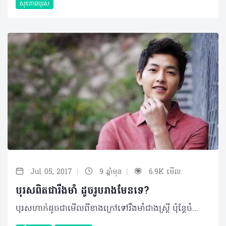
សុខភាពបុរស
|
|
Jul 05, 2017
9 ឆ្នាំមុន
6.9K មើល
បុរសពិតជារឹងមាំ ដូចរូបរាងមែនទេ?
បុរសហាក់ដូចជាមើលពីខាងក្រៅទៅរឹងមាំជាងស្រ្តី ប៉ុន្តែចំពោះបញ្ហាសុខភាពខាងក្នុងវិញ ពិតជាមិនអាចធ្វើការប្រៀបធៀបទេ ហើយទាំងនេះគឺជាហេតុផលខ្លះៗ ដែលកើតមានជាក់ស្តែង។ • ញ៉ាំលឿនពេក ឬមិនញ៉ាំតែម្តងចំពោះអាហារពេលព្រឹក ជាពិសេស ដោយសារមានលេសថាប្រញាប់ ឬការរវល់ជាដើម ហើយថែមទាំងឧស្សាហ៍ញ៉ាំអាហារ ខាងក្រៅផង កាន់តែមិនអាចធានាបាន។ • ហាក់ដូចជាប្រពៃណីរបស់បុរសៗ នៅពេលដែលជួបជុំគ្នាទៅហើយ តែផលប៉ះពាល់យូរអង្វែងរបស់គ្រឿងស្រវឹងពិតជាធ្ងន់ធ្ងរ រីឯផលប៉ះពាល់ភ្លាមៗនោះ គឺបញ្ហាគ្រោះថ្នាក់ដោយយថាហេតុផ្សេងៗ។ • ទម្លាប់មិនល្អមួយចំនួន ដូចជាការជួបជុំដល់យប់ៗ ការមើលបាល់ដាច់យប់ លេងហ្គេម ក៏ដូចជាបញ្ហាទំនួលខុសត្រូវមួយចំនួន ដូចជាការងារ ការសិក្សា និងគ្រួសារ សុទ្ធតែធ្វើឲ្យជះឥទ្ធិពលដល់ការបែងចែកពេលវេលាសម្រាប់សម្រាករបស់គេយ៉ាងខ្លាំង។ • ដោយសារការចាត់ទុកថាការងារផ្ទះមិនមែនជាបន្ទុករបស់ខ្លួន ឬក៏មមាញឹកនឹងការងារផ្សេងៗ ធ្វើឲ្យបុរសភាគច្រើនសុខចិត្តបន្សាំនឹងការរស់នៅមិនសូវ មានអនាម័យ ដែលអាចឲ្យប្រឈមនឹងជំងឺយ៉ាងងាយ។ • សកម្មភាពនេះហាក់មានការកាត់បន្ថយជាច្រើន តែក៏មិនទាំងស្រុង ចំពោះមនុស្សប្រុសពិសេសវ័យចំណាស់បន្តិច ដោយមានលេសថា​ពិបាកផ្តាច់ ឬក៏ក្មេងទើបនឹងធំមួយចំនួន ដែលចង់ចេះ ចង់ដឹង ដែលពួកគេទាំងនេះសុទ្ធតែប្រឈមមុខនឹងហានិភ័យនៃជំងឺធ្ងន់ធ្ងរជាច្រើន។ • មិនខ្លាចនឹងប្រថុយថាន ជាធម្មជាតិរបស់បុរសជាច្រើន ហើយរួមផ្សំនឹងការមិនអើពើនឹងបញ្ហាសុខភាពបន្តិចបន្តួចរបស់ខ្លួនផង ធ្វើឲ្យប្រឈមមុខនឹងបញ្ហា​ នៅពេលក្រោយយ៉ាងងាយ។ ©2017 រក្សាសិទ្ធិគ្រប់យ៉ាង​ដោយ Health Time Corporation ចំពោះគ្រប់អត្ថបទដោយគ្មានផ្នែកណាមួយត្រូវបោះពុម្ពផ្សាយចូល ប្រព័ន្ធអ៊ីនធឺណែត ឧបករណ៍អេឡិចត្រូនិក អាត់ជាសំឡេងឬថតចំលងគ្រប់រូបភាពដោយគ្មានការអនុញ្ញាតឡើយ។