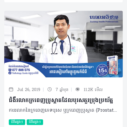
|
|
Jul 26, 2019
7 ឆ្នាំមុន
11.2K មើល
ជំងឺរលាកក្រពេញប្រូស្តាតដែលបុរសគួរប្រុងប្រយ័ត្ន
ការរលាកនៃក្រពេញភេទបុរស ឬក្រពេញប្រូស្តាត (Prostatitis) គឺជាជំងឺស្រួចស្រាវទាមទារនូវការព្យាបាលឲ្យបានទាន់ពេលវេលា។ បច្ចុប្បន្នជំងឺនេះហាក់មានការកើនឡើងច្រើននៅប្រទេសកម្ពុជា និងត្រូវបានរកឃើញជាញឹកញាប់ក្នុងចំណោមយុវវ័យពិសេសអ្នកមានដៃគូរួមភេទតែវាមិនត្រូវបានចាត់ចូលជាជំងឺតពូជឡើយ។ អ្វីជាមូលហេតុនៃការរលាកក្រពេញប្រូស្តាត? ជាទូទៅ ជំងឺរលាកក្រពេញប្រូស្តាតបង្កដោយមេរោគប្រភេទបាក់តេរី ដែលភាគច្រើនគឺ E.coli និងចំនួនតិចតួចផ្សេងទៀតរួមមាន Chlamydia ជាដើម។ បាក់តេរីបង្កទាំងនេះអាចឆ្លងពីមនុស្សម្នាក់ទៅកាន់មនុស្សម្នាក់ទៀតតាមរយៈការរួមភេទដោយមិនបានការពារសម្រាប់អ្នកមានដៃគូរួមភេទច្រើន។ ចំណែកកត្តារួមផ្សំផ្សេងទៀតធ្វើឲ្យងាយកើតជំងឺនេះគឺដោយសារអ្នកជំងឺមានការរលាកពងស្វាស។ តើការរលាកនេះមានសញ្ញាសម្គាល់អ្វីខ្លះ? ក្នុងរយៈពេលពី ១សប្តាហ៍ ទៅ១០ថ្ងៃក្រោយបន្ទាប់ពីការឆ្លងមេរោគ ឬបន្ទាប់ពីរួមភេទដោយមិនបានការពារជាមួយអ្នកមានដៃគូរួមភេទច្រើន នោះអ្នកជំងឺអាចមានសញ្ញាក្តៅខ្លួន រងាញាក់ នោមញឹក-ក្តៅ-ក្រហាយ ទឹកនោមមានក្លិនស្អុយ ពណ៌ល្អក់ ពេលខ្លះ មានហូរខ្ទុះនៅចុងប្រដាប់ភេទ និងខ្លះទៀតមានឈាមនៅក្នុងទឹកកាម (ទឹកមេជីវិត) ដែលអ្នកជំងឺអាចសម្គាល់ឃើញនៅពេលរួមភេទ។ តើត្រូវធ្វើរោគវិនិច្ឆ័យរបៀបណា? បន្ទាប់ពីលេចចេញនូវរោគសញ្ញាមិនប្រក្រតីអ្នកជំងឺត្រូវធ្វើការណាត់ជួបជាមួយគ្រូពេទ្យជាបន្ទាន់។ ករណីនេះដែរអ្នកជំងឺនឹងតម្រូវឲ្យធ្វើការត្រួតពិនិត្យតាម ២របៀបរួមមាន៖ • ការពិនិត្យគ្លីនិក៖ គ្រូពេទ្យនឹងធ្វើការសិក្សាលើរោគសញ្ញារបស់អ្នកជំងឺដូចបានរៀបរាប់ខាងលើ និងពិនិត្យបន្ថែមដោយលូកស្ទាបក្រពេញប្រូស្តាតតាមទ្វារលាមកដើម្បីរកសញ្ញាណនៃការក្តៅ រីក និងឈឺចាប់។ • ការពិនិត្យអមគ្លីនិក៖ គ្រូពេទ្យនឹងយកទឹកនោមរបស់អ្នកជំងឺទៅពិនិត្យ ដើម្បីរកឲ្យឃើញថាមានមេរោគអ្វីខ្លះ បន្ទាប់មកយកទឹកនោមទៅបណ្តុះរកប្រភេទមេរោគបង្កជាក់លាក់ដើម្បីអាចប្រើប្រាស់ថ្នាំផ្សះឲ្យត្រូវនឹងប្រភេទមេរោគនោះ។ ម៉្យាងវិញទៀតអ្នកជំងឺអាចនឹងតម្រូវឲ្យថតអេកូសាស្ត្រករណីអ្នកជំងឺមានការបង្ករោគរហូតអាប់សែ ឬការកកខ្ទុះរួចទៅហើយ។ រលាកក្រពេញប្រូស្តាតត្រូវព្យាបាលដូចម្តេច? នៅពេលអ្នកជំងឺបានធ្វើរោគវិនិច្ឆ័យរកឃើញថាមានការរលាកក្រពេញប្រូស្តាត ឬក្រពេញភេទនេះ គ្រូពេទ្យនឹងធ្វើការព្យាបាលដោយផ្អែកលើស្ថានភាពដោយឡែកៗនៃអ្នកជំងឺនៅពេលជួបពេទ្យ៖ • ករណីគ្មានអាប់សែ៖ អ្នកជំងឺនឹងត្រូវព្យាបាលដោយប្រើថ្នាំចាក់ ៤៨ទៅ៧២ម៉ោង រួចបន្តប្រើថ្នាំផ្សះដោយលេបពី ២ទៅ៣សប្តាហ៍ ដោយមិនតម្រូវឲ្យសម្រាកពេទ្យនោះទេ។ • ករណីមានអាប់សែ៖ អ្នកជំងឺអាចនឹងត្រូវវះកាត់បង្ហូរខ្ទុះចេញ និងលាងសម្អាតឲ្យស្អាត រួមជាមួយការប្រើថ្នាំផ្សះក្នុងរយៈពេល ២ទៅ៣សប្តាហ៍ដោយឲ្យអ្នកជំងឺសម្រាកពេទ្យ។ គួរបញ្ជាក់ថា ការព្យាបាលនេះអាចនឹងតម្រូវឲ្យព្យាបាលទាំងអ្នកជំងឺ និងដៃគូរួមភេទរបស់អ្នកជំងឺផងដែរ ដើម្បីធានានូវការព្យាបាលឲ្យបានជាសះស្បើយ។ ករណីមិនបានព្យាបាលឲ្យទាន់ពេលវេលា អ្នកជំងឺនឹងបង្កជាការមានមេរោគក្នុងឈាមដែលបង្កើនការប្រឈមនឹងការរលាកខ្លាំងពេញខ្លួន និងប៉ះពាល់ដល់អាយុជីវិត។ តើអាចការពារពីការរលាកក្រពេញប្រូស្តាតបានដែរទេ? ជាការពិតណាស់ ដោយសារការរលាកក្រពេញប្រូស្តាតឆ្លងដោយសារការរួមភេទ ដូច្នេះអ្នកក៏អាចការពារខ្លួនបាន ដោយត្រូវការពារពីមូលហេតុនៃការឆ្លង៖ • ការពារបើមានដៃគូរួមភេទច្រើន ឬគួរមានដៃគូរួមភេទតែមួយ • ចៀសវាងការរួមភេទប្រសិនស្ត្រីធ្លាក់ស ឬមានបញ្ហារោគស្ត្រីផ្សេងទៀត។ ប្រសិនអ្នកមាននូវអាការៈមិនស្រួលលើបញ្ហាប្រព័ន្ធទឹកនោម ដូចជានោមញឹក ឈឺ ក្រហាយ មានខ្ទុះ ឬសញ្ញាសង្ស័យណាមួយ អ្នកត្រូវប្រឹក្សា និងពិនិត្យជាមួយគ្រូពេទ្យជំនាញដើម្បីទទួលបានការព្យាបាលមួយត្រឹមត្រូវ ប្រកបដោយប្រសិទ្ធភាព និងជាសះស្បើយ។ ចំពោះគ្រូពេទ្យ ឬអ្នកប្រកបវិជ្ជាជីវសុខាភិបាលគួរធ្វើការព្យាបាលស្របតាមបច្ចេកទេស និងការប្រើថ្នាំឲ្យបានត្រឹមត្រូវ។ បកស្រាយដោយ៖ វេជ្ជបណ្ឌិត ចាន់ ប៊ុនថា ឯកទេសផ្នែកវះកាត់ប្រព័ន្ធទឹកមូត្រ នៃមន្ទីរពេទ្យព្រះកុសុមៈ និងជាប្រធានមន្ទីរសម្រាកព្យាបាលអុិនដ្រា អត្ថបទ៖​ ដកស្រង់ចេញពីទស្សនាវដ្ដី ហេលស៍ថាម ប្រូ លេខ ៨១ ©2019 រក្សាសិទ្ធិគ្រប់យ៉ាង​ដោយ Healthtime Corporation ចំពោះគ្រប់អត្ថបទដោយគ្មានផ្នែកណាមួយត្រូវបោះពុម្ពផ្សាយចូលប្រព័ន្ធអុីនធឺណែតឧបករណ៍អេឡិចត្រូនិកអាត់ជាសំឡេងឬថតចំលងគ្រប់រូបភាពដោយគ្មានការអនុញ្ញាតឡើយ
ជំងឺផ្សេងៗ
ជំងឺផ្សេងៗ