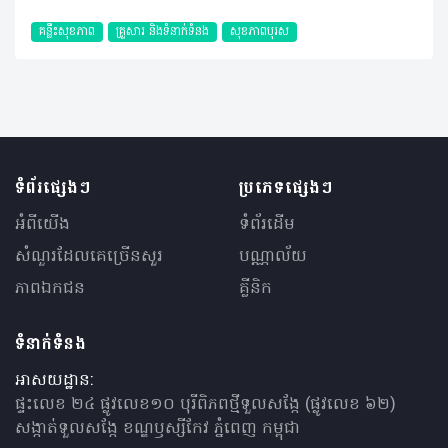
គន្លឹះសុខភាព
គ្រួសារ​ និងទំនាក់ទំនង
សុខភាពបុរស
ទំព័រផ្សេងៗ
ប្រភេទផ្សេងៗ
អំពីយើង
ទំព័រដើម
សំណួរ​ដែលគេ​ច្រើន​សួរ
បណ្ណាល័យ
ភាពឯកជន
គ្លីនិក
ទំនាក់ទំនង
អាសយដ្ឋាន:
ផ្ទះលេខ ២៤ ផ្លូវលេខ១០ បុរីពិភពថ្មីទួលសង្កែ (ផ្លូវលេខ ៦២)
សង្កាត់ទួលសង្កែ ខណ្ឌឫស្សីកែវ ភ្នំពេញ កម្ពុជា