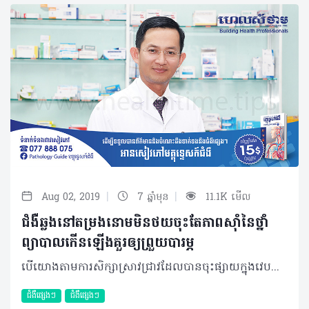
|
|
Aug 02, 2019
7 ឆ្នាំមុន
11.1K មើល
ជំងឺឆ្លងនៅតម្រងនោមមិនថយចុះតែភាពស៊ាំនៃថ្នាំ
ព្យាបាលកើនឡើងគួរឲ្យព្រួយបារម្ភ
បើយោងតាមការសិក្សាស្រាវជ្រាវដែលបានចុះផ្សាយក្នុងវេបសាយវិទ្យាស្ថានសុខភាពជាតិអាមេរិក (PubMed) បានបង្ហាញថា ជំងឺឆ្លងនៅប្រព័ន្ធតម្រងនោម (UTIs) នៅតែជាបញ្ហាសុខភាពសារធាណៈដ៏គួរឲ្យព្រួយបារម្ភដោយអត្រានៃការឆ្លងជំងឺនេះប្រចាំឆ្នាំមានប្រមាណជា ១៥០លាននាក់ដែលភាគច្រើននៃការបង្ករោគបណ្តាលមកពីបាក់តេរីកាចសាហាវមួយចំនួនដូចជា Escherichia coli (80%), Klebsiella pneumoniae, Proteus mirabilis, Enterococcus faecalis និងStaphylococcus saprophyticus។ ដូចដែរមិត្តអ្នកអានបានជ្រាបខ្លះៗហើយថា ប្រព័ន្ធតម្រងនោមជាបណ្តុំសរីរាង្គផ្នែកខាងក្រោមនៃរាងកាយដែលមានតួនាទីយ៉ាងសំខាន់ក្នុងការបញ្ចេញជាតិពុល ត្រួតពិនិត្យសម្ពាធឈាមធ្វើឲ្យមានតុល្យភាពអេឡិចត្រូលីត្រ និងជាកត្តារួមចំណែកដ៏សំខាន់ក្នុងការផលិតគ្រាប់ឈាមក្រហមផងដែរ។ ប្រព័ន្ធតម្រងនោមរួមបញ្ចូលនូវសរីរាង្គតម្រងនោម ឬក្រលៀនចំនួន២ បង្ហួរនោមខាងលើ២ ប្លោកនោម១ និងបង្ហួរនោមខាងក្រោម១ សម្រាប់មនុស្សស្រី ដោយឡែកសម្រាប់មនុស្សប្រុស ប្រូស្តាតជាសរីរាង្គសម្គាល់១ បន្ថែមទៀតដែលស្ថិតនៅក្រោមប្លោកនោម។ និយមន័យ ការបង្ករោគលើប្រព័ន្ធតម្រងនោមគឺសំដៅលើការឈ្លានពានរបស់បាក់តេរីចំពោះសរីរាង្គណាមួយនៃប្រព័ន្ធតម្រងនោម ដែលជាទូទៅវាអាចបណ្តាលឲ្យមានការរលាក និងការបង្ករោគចំពោះសរីរាង្គទាំងនោះ។ ការបង្ករោគលើប្រព័ន្ធតម្រងនោមត្រូវបានបែងចែកជា ២ប្រភេទគឺ៖ • Infection Urinaire Haute ឬ Pyélonephrite/Pyelonephritis៖ ជាការបង្ករោគនៅប្រព័ន្ធតម្រងនោមផ្នែកខាងលើដែលមានដូចជាតម្រងនោម ឬក្រលៀន និងបង្ហួរនោមផ្នែកខាងលើ។ ក្នុងនោះដែរ វាត្រូវបានបែងចែកជា ២ប្រភេទបន្ថែមទៀតគឺ Pyélonephrite obstructive ដែលបង្កឲ្យមានការស្ទះទឹកនោម (ជួនកាលអាចបណ្តាលមកពីក្រួស ឬដុំមហារីក) និង Pyélonephrite non obstructive ដែលមូលហេតុចម្បងគឺបណ្តាលមកពីការបង្ករោគតាមឈាម (Hématogène) ជាពិសេសក្នុងករណីអ្នកជំងឺដែលមានប្រព័ន្ធការពាររាងកាយខ្សោយដូចជាអ្នកជំងឺទឹកនោមផ្អែម អ្នកប្រើថ្នាំបន្ថយប្រព័ន្ធការពាររាងកាយ (Corticoide, Immunodépresseur) ស្រ្ដីមានផ្ទៃពោះ អ្នកជំងឺខ្សោយតម្រងនោម... ជាកត្តាធ្វើឲ្យមេរោគមានឱកាសឈ្លានពានបាន។ Infection Urinaire Haute តែងបណ្តាលឲ្យមានគ្រោះថ្នាក់ធ្ងន់ធ្ងរដល់អាយុជីវិត។ • Infection Urinaire Basse៖ ជាការបង្ករោគនៅតម្រងនោមផ្នែកខាងក្រោម ដែលរាប់ចាប់ពីប្លោកនោម ប្រូស្តាត (សម្រាប់បុរស) និងបង្ហួរនោមខាងក្រោម។ ជាទូទៅ វាមិនបង្កជាគ្រោះថ្នាក់ធ្ងន់ធ្ងរដល់អាយុជីវិតភ្លាមៗដូច InfectionUrinaire Haute ឡើយ។ គួរបញ្ជាក់ផងដែរថា រហូតមកដល់ពេលនេះ អត្រានៃការបង្ករោគលើប្រព័ន្ធតម្រងនោមនៅតែមានចំនួនច្រើនគួរឲ្យកត់សម្គាល់ដដែល ហើយអ្វីដែលជាកង្វល់បន្ថែមទៀតនោះគឺភាពស៊ាំនៃមេរោគបង្កទៅនឹងថ្នាំអង់ទីប៊ីយ៉ូទិក ឬថ្នាំផ្សះកាន់តែមានចំនួនច្រើនឡើងៗ។ មូលហេតុ និងបុគ្គលប្រឈម បាក់តេរីជាមូលហេតុចម្បងដែលតែងបង្កឲ្យមានការរលាកតម្រងនោម និងបង្ករោគនៅសរីរាង្គទាំងឡាយនៃប្រព័ន្ធតម្រងនោម។ ក្នុងនោះដែរគេសង្កេតឃើញថា បុគ្គលដែលងាយប្រឈមនឹងជំងឺនេះមានដូចជា៖ • បុគ្គលដែលមានការរួមភេទញឹកញាប់ • វ័យចាស់ដែលអាចចាប់ពីអាយុ ៦០ឆ្នាំឡើង • អ្នកជំងឺទឹកនោមផ្អែម អ្នកជំងឺដែលមានប្រព័ន្ធការពាររាងកាយទ្រុឌទ្រោមដែលអាចជាអ្នកជំងឺHIV ឬអ្នកកំពុងប្រើប្រាស់ថ្នាំបន្ថយប្រព័ន្ធការពាររាងកាយ • អ្នកជំងឺខ្សោយតម្រងនោម • ស្រ្ដីមានផ្ទៃពោះ • បុគ្គលដែលមានបញ្ហាស្ទះទឹកនោម ដែលអាចបណ្តាលមកពីក្រួសក្នុងតម្រងនោម ដុំមហារីក ឬការរីកនៃក្រពេញប្រូស្តាតជាដើម។ គួរកត់សម្គាល់ដែរថា ស្ត្រីមានឱកាសប្រឈមនឹងការកើតជំងឺឆ្លងនៅប្រព័ន្ធតម្រងនោមជាងបុរស ដោយហេតុថា ជាលក្ខណៈធម្មជាតិស្ត្រីមានប្រវែងបង្ហួរនោមផ្នែកខាងក្រោមខ្លីជាងបុរស ដែលលក្ខខណ្ឌបែបនេះពិតជាអាចបង្កភាពងាយស្រួលដល់ការជ្រៀតចូលរបស់មេរោគ។ រោគសញ្ញា អ្នកអាចកត់សម្គាល់នូវសញ្ញាងាយៗខាងក្រោមដើម្បីជាគន្លឹះដែលអាចសង្ស័យថា ជាការបង្ករោគនៅប្រព័ន្ធតម្រងនោម ដែលសញ្ញាទាំងនោះមានដូចជា៖ • ចំនួនដងនៃការបត់ជើងតូចខុសប្រក្រតី (អាចញឹកញាប់ជាងមុន ឬមិនបត់ជើងសោះ) • ក្រហាយ ពិបាកបត់ជើងតូច ឬអាចឈឺបត់ជើងភ្លាម ទឹកនោមបញ្ចេញមកភ្លាមៗ • ទឹកនោមមានក្លិនអាក្រក់ សភាពល្អក់ ខ្ទុះ ឬមានឈាមមកលាយឡំជាមួយ។ ករណីមានឈាមបែបនេះគឺជាសញ្ញាដ៏គួរឲ្យព្រួយបារម្ភដែលអាចទាក់ទងនឹងការរលាកធ្ងន់ធ្ងរ ក្រួសតម្រងនោម ឬមហារីកជាដើម • បន្ថែមពីនេះ អ្នកជំងឺអាចស្តែងចេញជាអាការៈក្តៅខ្លួន ស្រៀវស្រាញ ដែលជាសញ្ញាសម្គាល់នៃការបង្ករោគនៅប្រព័ន្ធតម្រងនោមផ្នែកខាងលើ (Infection Urinaire Haute)។ យន្តការនៃការបង្ករោគ ករណីដែលតែងកើតមានឡើងជាញឹកញាប់ចំពោះការបង្ករោគនៅតម្រងនោមនោះគឺការជ្រៀតចូលរបស់បាក់តេរីទៅក្នុងរាងកាយតាមរយៈបង្ហួរនោមផ្នែកខាងក្រោម។ បន្ទាប់មកបាក់តេរីចាប់ផ្តើមធ្វើការបែងចែកខ្លួនដើម្បីបង្កើនចំនួន ព្រមទាំងធ្វើដំណើរទៅកាន់តម្រងនោម ក្រលៀនដែលជាទីកន្លែងរស់នៅ និងបង្ករោគដ៏ល្អបំផុត។ រាល់ពេលមានបាក់តេរីចូលក្នុងរាងកាយខ្លួនរបស់យើងតែងធ្វើសកម្មភាពប្រឆាំងតបតដែលមានស្តែងជាអាការៈ និងសញ្ញាផ្សេងៗ។ ម៉្យាងក្រៅពីការចម្លងរោគតាមផ្លូវខាងក្រោមបាក់តេរីដែលស្ថិតនៅទីតាំងផ្សេងទៀតនៃរាងកាយក៏អាចបន្លាស់ទីតាមចរន្តឈាម ហើយមានសមត្ថភាពឈ្លានពាន និងបង្ករោគនៅតម្រងនោមបានដែរ។ ប៉ុន្តែករណីបែបនេះជាករណីដែលកម្រនឹងអាចកើតមានឡើងណាស់។ ការធ្វើរោគវិនិច្ឆ័យ ដើម្បីបញ្ជាក់ច្បាស់អំពីមូលហេតុពិតប្រាកដដែលបណ្តាលឲ្យមានការបង្ករោគនៅតម្រងនោម ក្រុមគ្រូពេទ្យឯកទេសនឹងធ្វើការ៖ • ប្រមូលទឹកនោម និងវិភាគទឹកនោមរបស់អ្នកជំងឺតាមរយៈតេស្តម៉្យាងដែលមានឈ្មោះថា ECBU (Examine Cytobacteriologique des Urines)៖ ជាប្រភេទតេស្តដែលអាចពិនិត្យបានទាំងលក្ខណៈខាងក្រៅនៃទឹកនោមដោយផ្ទាល់ព្រមទាំងការបណ្តុះមេរោគជាមួយការធ្វើតេស្តថ្នាំផ្សះដែលអាចសម្លាប់មេរោគបានទៀតផង។ វិធីសាស្រ្តវិភាគទឹកនោមគឺជាវិធីសាស្ត្រដ៏ចាំបាច់ និងមិនអាចខានបាន ក្នុងការកំណត់រកអត្តសញ្ញាណពិតប្រាកដនៃមេរោគបង្កព្រមទាំងជាជំនួយក្នុងការព្យាបាលផងដែរ។ ក្រៅពីនេះ ក្រុមគ្រូពេទ្យក៏អាចពិនិត្យបន្ថែមតាមរយៈការធ្វើអេកូសាស្ត្រ ថតវិទ្យុសាស្ត្រ (ASP) ឬ Scanner ក្នុងករណីការធ្វើអេកូសាស្ត្រ និងថតវិទ្យុសាស្ត្រ(ASP) រករោគវិនិច្ឆ័យមិនឃើញ។ វិធីសាស្រ្តព្យាបាល ជាទូទៅ ការព្យាបាលត្រូវបានចែកចេញជា ២៖ ១ ការរលាកតម្រងនោមផ្នែកខាងក្រោម៖ • ពិនិត្យទឹកនោម(ECBU) មុនឲ្យប្រើថ្នាំផ្សះ។ • ការជ្រើសរើសថ្នាំផ្សះ ដែលមានសមត្ថភាពប្រឆាំងនឹងបាក់តេរីបានច្រើនប្រភេទ (Antibiotique Larges Spectres) បន្ទាប់ពីយកទឹកនោមរួច។លទ្ធផល ECBU អាចបាននៅថ្ងៃទី ៣ ទៅ៥។ ក្រោយចេញលទ្ធផលបណ្តុះមេរោគ និងតេស្តភាពស៊ាំនៃថ្នាំផ្សះ អ្នកជំងឺប្រហែលជាអាចតម្រូវឲ្យមានការផ្លាស់ប្តូរប្រភេទថ្នាំផ្សះ ឬរក្សានូវការប្រើប្រភេទថ្នាំដដែល ទៅតាមលទ្ធផលបណ្តុះមេរោគ (Antibiogramme) បូករួមជាមួយការណែនាំអំពីការប្រើប្រាស់ថ្នាំផ្សះឲ្យបានត្រឹមត្រូវ និងគ្រប់ចំនួន។ • រុករក និងព្យាបាលមូលហេតុ៖ ប្រូស្តាតរីកប៉ោងក្រួសស្ទះបង្ហួរខាងក្រោមត្បៀតបង្ហួរខាងក្រោមមានដុំសាច់បង្ហួរខាងក្រោម….។ ២ ការរលាកតម្រងនោមផ្នែកខាងលើ (អ្នកជំងឺត្រូវសម្រាកពេទ្យ) • Pyélonephrite aigue obstructive៖ បង្ហូរទឹកនោមដែលស្ទះជាបន្ទាន់ Drainage en urgence (Sonde JJ ឬ Néphrostomie) បញ្ចៀសការប្រមូលផ្តុំនៃមេរោគ (Choc septique) ពិនិត្យទឹកនោម(ECBU) មុនឲ្យប្រើថ្នាំផ្សះ (Antibiotique larges Spectres) បន្ទាប់មកទៀតរុករកនិងព្យាបាលមូលហេតុ ក្រួសស្ទះបង្ហួរខាងលើ មហារីកសរីរាង្គនៅក្បែរដូចជាមហារីកមាត់ស្បូន ពោះវៀនធំ… ដែលសង្កត់លើបង្ហួរនោម • Pyélonephrite aigue non obstructive៖ ពិនិត្យទឹកនោម(ECBU) បណ្តុះមេរោគក្នុងឈាម (Culture du sang) មុនឲ្យប្រើថ្នាំផ្សះ(Antibiotique Larges Spectres) រុករក និងព្យាបាល មូលហេតុអ្នកជំងឺទឹកនោមផ្អែម អ្នកជំងឺដែលមានប្រព័ន្ធការពាររាងកាយទ្រុឌទ្រោម ដែលអាចជាអ្នកជំងឺ HIV ឬអ្នកកំពុងប្រើប្រាស់ថ្នាំបន្ថយប្រព័ន្ធការពាររាងកាយ។ ផលវិបាក ប្រសិនបើអ្នកជំងឺមិនបានទទួលការព្យាបាលត្រឹមត្រូវទេនោះ អ្នកជំងឺអាចប្រឈមនឹងគ្រោះថ្នាក់ចំពោះសុខភាពដ៏គួរឲ្យព្រួយបារម្ភ៖ • ជាក់ស្តែង អ្នកជំងឺអាចនឹងបាត់បង់អាយុជីវិតដោយសារការឆ្លងមេរោគចូលក្នុងចរន្តឈាម (Septicémie) ដែលបង្កឲ្យមាន Choc Septique (ធ្លាក់សម្ពាធឈាមធ្ងន់ធ្ងរ) ក្នុងករណី Pyélonéphrite។ • ក្រៅពីនេះ មេរោគអាចនឹងមានភាពស៊ាំថ្នាំ (Résistances des antibiotiques) ចំពោះការមិនបានយកចិត្តទុកដាក់ទៅលើការព្យាបាលឲ្យបានត្រឹមត្រូវ។ ម៉្យាង កត្តានេះ ក៏អាចបណ្តាលឲ្យការព្យាបាលបន្ទាប់ជួបឧបសគ្គ ដោយហេតុថាការវិភាគ និងបណ្តុះមេរោគមិនអាចប្រព្រឹត្តទៅបាន (មេរោគបណ្តុះមិនដុះ)។ • ទាក់ទងនឹងការបង្ករោគនៅផ្នែកតម្រងនោមខាងក្រោម អ្នកជំងឺនឹងទទួលរងនូវការឈឺចាប់ ផលរំខានចំពោះសកម្មភាពប្រចាំថ្ងៃ ព្រមទាំងអាចវិវឌ្ឍជាការហូរឈាម (Cystite hémorragique) ជាពិសេសបន្តការឆ្លងរាលដាលទៅផ្នែកខាងលើដែលហៅថា Pyélonephrite។ វិធីសាស្រ្តការពារ តាមពិត ទម្លាប់ងាយៗប្រចាំថ្ងៃបានចូលរួមចំណែកកាត់បន្ថយអត្រានៃការឆ្លងរោគនៅប្រព័ន្ធតម្រងនោមយ៉ាងច្រើន។ សកម្មភាពទាំងនោះមានដូចជា៖ • ទម្លាប់ពិសាទឹកឲ្យបានច្រើន(៣លីត្រ ក្នុង២៤ម៉ោង) • ហាមទប់នោម ក្នុងរយៈពេលយូរ • រាល់ពេលបន្ទោបង់រួច ត្រូវលាងសម្អាតពីមុខទៅក្រោយ ដោយហេតុថា ទ្វារធំសម្បូរទៅដោយបាក់តេរីគ្រោះថ្នាក់ចំពោះតម្រងនោម • ត្រូវទៅបត់ជើងតូច រាល់ក្រោយពេលរួមភេទ (ទាំងប្រុស ទាំងស្រី) • រក្សាអនាម័យប្រដាប់ភេទឲ្យបានត្រឹមត្រូវ • ថែរក្សាសុខភាពឲ្យបានល្អ និងរឹងមាំ ចំពោះអ្នកមានប្រព័ន្ធការពាររាងកាយខ្សោយ (HIV, Immunosuppresseur) អ្នកជំងឺទឹកនោមផ្អែម...។ រាល់ពេលមានសញ្ញាណណាមួយទាក់ទងភាពមិនប្រក្រតីនៃសុខភាពតម្រងនោមដូចដែលបានរៀបរាប់ខាងលើសូមប្រញាប់អញ្ជើញទៅពិគ្រោះជាមួយក្រុមគ្រូពេទ្យជំនាញដោយចៀសវាងការប្រើប្រាស់ថ្នាំផ្សះដោយខ្លួនឯងមិនត្រឹមត្រូវ និងមិនគ្រប់កម្រិតដែលផ្តល់ជាផលលំបាកធ្ងន់ធ្ងរទៅនឹងការស៊ាំថ្នាំផ្សះ នាំឲ្យមានការចំណាយថវិកា ពេលវេលាកាន់តែច្រើន ហើយអាចបណ្តាលឲ្យបាត់បង់ជីវិតទៀតផង។ បន្ថែមពីនេះ អនាម័យប្រដាប់ភេទ និងការថែរក្សាសុខភាពប្រចាំថ្ងៃនៅតែជាកត្តាសំខាន់ដែលមិនគួរមើលរំលង។ បកស្រាយដោយ៖ វេជ្ជបណ្ឌិត ឈុន សុខា ឯកទេសតម្រងនោម និងជាអនុប្រធានផ្នែកតម្រងនោមនៃមន្ទីរពេទ្យមិត្តភាពខ្មែរ-សូវៀត អត្ថបទ៖ ដកស្រង់ចេញពីទស្សនាវដ្ដី ហេលស៍ថាម ប្រូ លេខ ៨១ 2019 រក្សាសិទ្ធិគ្រប់យ៉ាង​ដោយ Healthtime Corporation ចំពោះគ្រប់អត្ថបទដោយគ្មានផ្នែកណាមួយត្រូវបោះពុម្ពផ្សាយចូលប្រព័ន្ធអុីនធឺណែតឧបករណ៍អេឡិចត្រូនិកអាត់ជាសំឡេងឬថតចំលងគ្រប់រូបភាពដោយគ្មានការអនុញ្ញាតឡើយ
ជំងឺផ្សេងៗ
ជំងឺផ្សេងៗ