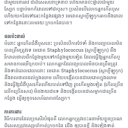
ជាមួយខោអាវ ជាពិសេសខោទ្រនាប់ ហើយមានប៉ះផ្ទាល់ជាមួយ
ស្បែក បន្ទាប់មកក៏រោលទៅជាបូស។ ប្រសិនបើលោកអ្នកកើតបូស
ហើយយកដៃទៅអេះកន្លែងផ្សេងៗ មេរោគស្ដាហ្វីឡូកូកអាចនឹងរោល
ទៅកន្លែងនោះតាមរយៈក្រចកដៃបាន។
ផលប៉ះពាល់
ចំពោះ អ្នកកើតជំងឺបូសនេះ ប្រសិនបើការថែទាំ និងការព្យាបាលមិន
បានត្រឹមត្រូវទេ មេរោគ Staphylococcus (ស្ដាហ្វីឡូកូក) នឹង
រីករាលដាលពីកន្លែងមួយទៅកន្លែងមួយទៀត ដែលធ្វើឱ្យអ្នកកើតបូ
សមានការឈឺចុកចាប់។ លោកអ្នកដែលព្យាបាលមិនបានត្រឹមត្រូវ
និងទាន់ពេលវេលា​នោះ មេរោគ Staphylococcus (ស្ដាហ្វីឡូកូក)
នឹងរាលដាលដល់ក្នុងឈាម​ ហើយបង្កើត​បានជាមេរោគក្នុងឈាម
និងធ្វើឱ្យជំងឺបូសកើតហើយបាត់ទៅវិញ រួចកើតម្ដងទៀត (កើតច្រើន
លើកច្រើនសារ) មិនងាយជាទេ និងបង្កើតបានជាសម្លាកជាច្រើន
កន្លែង ធ្វើឲ្យខូចសោភ័ណភាពស្បែក។
ការការពារ
វិធីការពារដែលប្រសើរបំផុតគឺ លោកអ្នកត្រូវចេះអនាម័យខ្លួនប្រាណ
ពិសេសត្រូវឧស្សាហ៍កាត់ក្រចកដៃ ជើង ឲ្យបានខ្លី​ និងទៀងទាត់