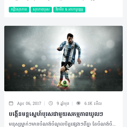
គន្លឹះសុខភាព
សុខភាពបុរស
វីតាមីន & អាហារូបត្ថម្ភ
|
|
Apr 06, 2017
9 ឆ្នាំមុន
6.1K មើល
បង្កើនមន្តស្នេហ៍បុរសជាមួយសកម្មភាពឃូលៗ
មនុស្សម្នាក់ៗមានចំណង់ចំណូលចិត្តផ្សេងៗពីគ្នា តែចំណង់ចំណូលចិត្តរបស់មនុស្សប្រុសមួយចំនួន បង្ហាញតាមរយៈសកម្មភាពដែលមើលទៅឡូយហើយក៏គួរឲ្យចូលចិត្តជាពិសេសបានទាក់ទាញក្តីស្រឡាញ់ពីមនុស្សស្រីភាគច្រើនទៀតផង។ អញ្ចឹងបានថា បុរសៗខ្លះបានក្លាយទៅជា អាយដលរបស់មនុស្សជុំវិញដោយមិនដឹងខ្លួន។ ត៎ោះ នារីៗមើលថា ត្រូវចិត្តចំណុចណាមួយ? ហើយបុរសៗវិញក៏មើលដែរថា មានសកម្មភាពឃូលណាត្រូវនឹងខ្លួនឯងអត់? ការអានសៀវភៅ ដើម្បីបង្កើនចំណេះដឹងបន្ថែម និងប្រើប្រាស់ពេលវេលាទំនេរពីការសិក្សានិងការងារឲ្យមានប្រយោជន៍ ប្រុសៗបានយកការអានដើម្បីកែអផ្សុក។ សៀវភៅដែលពួកគេអាន អាចជាសៀវភៅរឿង ឬសៀវភៅអប់រំផ្សេងៗ។ ពួកគេចូលចិត្តអាននៅបណ្ណាល័យ ឬហាងកាហ្វេជាដើម ដែលជាទីចាប់អារម្មណ៍នៃមនុស្សស្រីទាំងឡាយ។ ការសរសេរ តាមរយៈប្រព័ន្ធទំនាក់ទំនងសង្គម បានអនុញ្ញាតឲ្យមនុស្សទូទៅអាចបង្ហាញពីអារម្មណ៍ ទស្សនវិស័យ ឬភាពជោគជ័យនានា។ ក្នុងនោះដែរ ការដែលបុរសបានសរសេរពីរឿងរ៉ាវផ្សេងៗ ហើយចែករំលែកលើប្រព័ន្ធទំនាក់ទំនងសង្គម បានធ្វើឲ្យស្រីៗភាគច្រើន ស្គាល់ យល់ពីអារម្មណ៍ និងស្រឡាញ់ពីទឹកដៃសរសេររបស់ពួកគេ។ ការលេងកីឡា ការលេងកីឡា បានបង្ហាញពីភាពរឹងមាំ និងភាពជាបុរសពេញលក្ខណៈ របស់មនុស្សប្រុស។ ការជិះកង់ ហែលទឹក វាយកូនបាល់ កីឡាបាល់ទាត់និងកីឡាផ្សេងៗទៀត សុទ្ធសឹងតែជាកីឡាដែលឆ្លុះបញ្ចាំងពី ភាពព្យាយាម អត់ធ្មត់ និងការស្រឡាញ់សុខភាព និងរាងកាយរបស់ពួកគេ។ ការលេងឧបករណ៍ភ្លេង និងចេះច្រៀង ការលេងហ្គីតា ព្យាណូ ឬឧបករណ៍ភ្លេងផ្សេងទៀតមិនត្រឹមកំសាន្តអារម្មណ៍ និងបន្ថយភាពតានតឹង ប៉ុន្តែភ្ជាប់ជាមួយគ្នាដែរ ពួកគេក៏មើលទៅ គួរឲ្យទាក់ទាញយ៉ាងខ្លាំង ហើយក៏អាចផ្តល់នូវអារម្មណ៍ល្អៗដល់អ្នកជុំវិញតាមរយៈបទភ្លេង និងសំនៀងរបស់ពួកគេផងដែរ។ ការចេះបង្កើតថ្មី មនុស្សមានភាពប៉ិនប្រសព្វផ្សេងៗគ្នា ពួកគេបានប្រើប្រាស់ខួរក្បាលរបស់គេយ៉ាងល្អ។ ការដែលបុរសមានសមត្ថភាព អាចបង្កើតរបស់ថ្មីបាន និងច្នៃរបស់ចាស់ៗដើម្បីប្រើឡើងវិញបាន ដែលជាអត្ថប្រយោជន៍រួមបង្ហាញពីភាពឈ្លាសវៃ ដែលជាភាពទាក់ទាញមួយកម្រនឹងឃើញ។ ការចូលរួមការងារសង្គម បុរសមើលទៅកាន់តែឃូល នៅពេលដែលពួកគេបានចំណាយពេលវេលារបស់គេ ជាមួយនឹងទឹកចិត្តសប្បុរសធម៌ ជួយអ្នកដទៃក៏ដូចជាចូលរួមរំលែកការងារក្នុងសង្គម។ ការងារស្ម័គ្រចិត្តធ្វើឲ្យពួកគេស្គាល់មនុស្សជាច្រើន និងបានចែក រំលែកក្តីស្រឡាញ់ទៅកាន់មនុស្សដទៃ។ មិនត្រឹមជួយសង្គម បង្ហាញភាពមានទឹកចិត្ត និងការងាយចុះសម្រុង តែក៏ធ្វើឲ្យគេទទួលបានប្រជាប្រិយភាពជាងមុនទៀតផង។ ការចូលចិត្តធ្វើម្ហូប ភាពសង្ហារបស់មនុស្សប្រុស អាស្រ័យលើភាពប៉ិនប្រសព្វ កិច្ចការងារផ្ទះ និងមិនមើលបំណាំមនុស្សស្រី។ ការអាចយល់ និងដឹងពីរសជាតិនៃម្ហូបអាហារបានបង្ហាញពីភាពយកចិត្តទុកដាក់ លើការងាររបស់ពួកគេ។ លេងសើចមិនបានទេ មេចុងភៅល្បីជាច្រើន ក៏ជាបុរសដែរណា៎... ការចូលចិត្តថតរូប ប្រណីតភាពនៃជីវិត បានបង្ហាញតាមរយៈរូបថត ដែលបានផ្តិតយកជាមួយនឹងទឹកដៃដែលល្អឥតខ្ចោះ។ មនុស្សចូលចិត្តថតរូប ជាប្រភេទមនុស្សដែលចូលចិត្តរក្សាការចងចាំល្អៗ និងផ្តល់ភាពរីករាយដល់អ្នកដទៃ។ ពួកគេក៏ជាមនុស្សដែលអាចមើលឃើញពីជ្រុងមួយដែលស្រស់ស្អាតពីគ្រប់វត្ថុទាំងអស់ដែលអ្នកធម្មតាមិនអាចមើលឃើញ។ នេះហើយជាលក្ខណៈពិសេសរបស់ពួកគេ។ ចូលចិត្តមើលក្មេង ក្មេងៗពិតជាគួរឲ្យស្រឡាញ់ តែក៏ពេលខ្លះពិបាកនឹងចូលទៅជិត សូម្បីតែនារីខ្លះក៏មិនអាចស៊ូមើលថែក្មេងបានដែរ មនុស្សប្រុសភាគច្រើនមិនចេះមើលក្មេងទេ ដូចនេះទើបធ្វើឲ្យបុរសដែលអាចមើលថែក្មេងបានមើលទៅពិសេស បំផុត។ ជាទូទៅ បុរសបែបនេះតែងមានស្មារតីប្រុងប្រយ័ត្នខ្ពស់ មានចិត្តអំណត់ វៃឆ្លាត និងមានសេចក្តីស្រឡាញ់យ៉ាងកក់ក្តៅ។ សកម្មភាព ជាចំណែកមួយនៃភាពទាក់ទាញរបស់បុរស ប៉ុន្តែអត្តចរិត សមត្ថភាព និងកត្តាជាច្រើនទៀតជាអ្វីដែលអ្នកគ្រប់គ្នាសម្លឹងមកដូចគ្នាដូចនេះសកម្មភាពដែលអ្នកគិតថាអ្នកអាចធ្វើបាន គួរតែសាកល្បងដែរ តែបើអ្នកមិនចូលចិត្តមិនចាំបាច់ព្យាយាម ដើម្បីការចូលចិត្តរបស់អ្នកដទៃឡើយ គ្រាន់តែធ្វើជាខ្លួនឯងឲ្យល្អទៅ គឺគ្រប់គ្រាន់ហើយ។