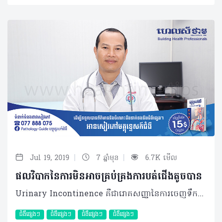
|
|
Jul 19, 2019
7 ឆ្នាំមុន
6.7K មើល
ផលវិបាកនៃការមិនអាចគ្រប់គ្រងការបត់ជើងតូចបាន
Urinary Incontinence គឺជារោគសញ្ញានៃការចេញទឹកនោមដោយមិនដឹងខ្លួន ឬមិនអាចគ្រប់គ្រងការបត់ជើងតូចបាន។ យោងតាមទិន្នន័យនៅប្រទេសអភិវឌ្ឍមួយចំនួនបានបង្ហាញថា បញ្ហានេះតែងកើតលើស្ត្ រី២ដងច្រើនជាងបុរស។ ក្នុងស្ថិតិនោះ ២៥%-៣០%ជាស្ត្រីអាយុចន្លោះពី ៥០ឆ្នាំ-៦៥ឆ្នាំ ១០%ជាស្ត្រីមិនធ្លាប់បានសម្រាលកូន ឬមិនធ្លាប់មានផ្ទៃពោះ ១៥-២០%ជាស្ត្រីសម្រាលដោយការវះកាត់ និង២០-៣០%ជាស្ត្រីធ្លាប់ឆ្លងទន្លេ ឬមានកូនច្រើន។ មូលហេតុ និងកត្តាជំរុញ អាស្រ័យដោយទម្រង់រូបរាងនៃប្រព័ន្ធតម្រងនោមរបស់បុរស និងស្ត្រីមានលក្ខណៈខុសគ្នា ដូច្នេះវាអាចមានមូលហេតុផ្សេងគ្នា៖ • ស្ត្រី៖ ភាគច្រើនបណ្តាលមកពីការថយចុះនៃមុខងារ ឬដំណើរការសាច់ដុំបាតផ្នែកខាងក្រោមដែលភ្ជាប់ពីឆ្អឹងខាងលើមកឆ្អឹងកញ្ចូញគូទមានតួនាទីទប់ទឹកនោម-លាមក មិនឲ្យហូរចេញផ្តេសផ្តាស និងបញ្ហាប្លោកនោមលៀនចេញមកក្រៅ • បុរស៖ កើតមានជាពិសេសចំពោះអ្នកដែលទើបតែវះកាត់ ឬកោសក្រពេញប្រូស្តាត។ ក្រៅពីនេះ លក្ខខណ្ឌខ្លះអាចជាកត្តាជំរុញផងដែរដូចជាអ្នកជំងឺទឹកនោមផ្អែម ស្លាប់មួយចំហៀងខ្លួន ឬពិការជើងទាំងពីរកម្រើកមិនរួច អ្នកជំងឺរលាកខួរឆ្អឹងខ្នង អ្នកជំងឺធ្លាក់ទឹកចិត្ត ស្ត្រីអស់រដូវ ស្ត្រីមានកូនច្រើន អ្នកមានកម្រិតអ័រម៉ូនអឺស្ត្រូហ្សែនថយចុះ អ្នកលើសទម្ងន់ ក្អករ៉ាំរ៉ៃ ករណីជនពិការដែលពិបាកក្នុងការដើរអ្នកឧស្សាហ៍ទល់លាមក អ្នកញៀនស្រា ឬញៀនបារី អ្នកប្រើថ្នាំមួយចំនួន (ថ្នាំបំបាត់ការធ្លាក់ទឹកចិត្ត ថ្នាំបន្ថយការកន្ត្រាក់សាច់ដុំ ថ្នាំសរសៃប្រសាទ)។ សញ្ញាសម្គាល់ អ្នកជំងឺអាចដឹងដោយខ្លួនឯងថាមិនអាចគ្រប់គ្រងការបត់ជើងតូចបាន ឬទឹកនោមចេញមកដោយឯងៗអាស្រ័យនឹងប្រភេទនៃ Urinary Incontinence ខាងក្រោម៖ • Stress Incontinence៖ ការចេញទឹកនោមដោយឯងៗនៅពេលមានចលនាដូចជាសើច ក្អក កណ្តាស់ ហាត់កីឡា ឬធ្វើការងារធ្ងន់ៗដោយសារមានការកើនឡើងនូវសម្ពាធក្នុងពោះ សង្កត់ និងរុញទឹកនោមឲ្យចេញមកដោយខ្លួនឯង • Urge Incontinence៖ ការចេញទឹកនោមបន្ទាន់ដោយមិនដឹងខ្លួន ដែលតែងកើតមានឡើងនៅពេលយប់ • Mixed Incontinence៖ ការចេញទឹកនោមទាំង ២ប្រភេទខាងលើកើតរួមគ្នាដោយអ្នកជំងឺស្រាប់តែឈឺបត់ជើងតូចភ្លាមៗ ហើយគាត់ក្អក ឬកណ្តាស់ក្នុងពេលនោះ ធ្វើឲ្យទឹកនោមចេញមកភ្លាមៗ។ ការវិនិច្ឆ័យបញ្ជាក់ ដំបូងគ្រូពេទ្យនឹងធ្វើការសាកសួរយ៉ាងលម្អិត និងក្បោះក្បាយអំពីប្រវត្តិរបស់អ្នកជំងឺ លើការមានផ្ទៃពោះការអស់រដូវ។ បើជាបុរសគ្រូពេទ្យនឹងសួរអំពីប្រវត្តិនៃការវះកាត់ក្រពេញប្រូស្តាត ឬការធ្លាប់មានរងរបួសផ្សេងៗ។ ក្រៅពីនេះ អ្នកជំងឺអាចនឹងត្រូវពិនិត្យគ្លីនិកបន្ថែមទៀតតាមរយៈ៖ • ការពិនិត្យដោយឈរ៖ អ្នកជំងឺតម្រូវឲ្យញ៉ាំទឹកដើម្បីមានទឹកនោមច្រើនបន្ទាប់មកឲ្យគាត់ប្រឹងក្អក ពេលនោះអ្នកជំងឺនឹងលេចចេញទឹកនោមមកជាមួយដែរ។ • ការពិនិត្យដោយគេង៖ ដំបូងគ្រូពេទ្យនឹងបាញ់ទឹកចូលក្នុងប្លោកនោមពី២៥០ ទៅ៣០០សេសេ រួចដកចេញមកវិញដោយឲ្យអ្នកជំងឺប្រឹងទប់ ឬប្រឹងខ្ជឹប។ តេស្តពិសេសចំពោះស្ត្រីមួយគឺ ប្រើម្រាមដៃ ២លើកបង្ហួរនោម (បន្ទាប់ពីបាញ់ទឹកចូល ៣០០សេសេ)។ ករណីខ្លះអ្នកជំងឺអាចនឹងតម្រូវឲ្យធ្វើតេស្តបន្ថែមទៀតដោយយកសំឡីត្បារត្រចៀករុកចូលក្នុងបង្ហួរនោម និងតេស្តបញ្ជាក់ពីភាពខ្សោយ ដោយដាក់ម្រាមដៃ ២ចូលក្នុងទ្វារមាសហើយឲ្យអ្នកជំងឺខ្ជឹប។ លើសពីនេះអ្នកជំងឺនឹងតម្រូវឲ្យធ្វើតេស្តរកមើលការបង្ករោគនៅក្នុងទឹកនោម ការពិនិត្យអេកូសាស្ត្រដើម្បីរកសញ្ញាណមិនប្រក្រតីផ្សេងទៀតនិងការធ្វើរោគវិនិច្ឆ័យពិសេសមួយទៀតហៅថា Balance urodynamics។ ម៉្យាងទៀត អ្នកជំងឺនឹងត្រូវបានណែនាំឲ្យកត់ត្រាបន្ថែមនូវពេលវេលា បរិមាណ ចំនួនដងក្នុងមួយថ្ងៃ និងលក្ខខណ្ឌណាមួយនៃការចេញទឹកនោមឯងៗរបស់គាត់ ដើម្បីអាចវាយតម្លៃការព្យាបាលនៅពេលអនាគត។ ការព្យាបាលសមស្រប ភាគច្រើននៃអ្នកជំងឺអាចទទួលបានការព្យាបាលជាសះស្បើយរហូតដល់ ៧០-៨០% ដែលការព្យាបាលត្រូវបានបែងចែកតាមកម្រិតរួមមាន៖ • ការព្យាបាលដោយមិនប្រើថ្នាំ ឬមិនវះ៖ អ្នកជំងឺនឹងត្រូវបានណែនាំឲ្យទទួលទានទឹកឲ្យបានច្រើន ២-៣លីត្រក្នុងមួយថ្ងៃ នៅពេលព្រឹក និងពេលថ្ងៃ ចៀសវាងការទទួលទានស្រា ឬគ្រឿងស្រវឹង និងហាមជក់បារី។ ករណីអ្នកជំងឺមាននូវកត្តាហានិភ័យរួមផ្សំណាមួយដូចខាងលើ គាត់ត្រូវធ្វើការព្យាបាល ឬកាត់បន្ថយកត្តាទាំងនោះដាច់ខាត។ • ការព្យាបាលដោយធ្វើឲ្យសាច់ដុំកម្រើកឡើងវិញ៖ អ្នកជំងឺត្រូវធ្វើលំហាត់ប្រាណ ឬយោគៈ និងអនុវត្តតិកនិក Rééducation vésicale រាល់ថ្ងៃ ដោយត្រូវគេងសន្ធឹងលើគ្រែ ដកដង្ហើមធម្មតាហើយប្រឹងខ្ជឹបសាច់ដុំដូចទប់បត់ជើងតូច និងបត់ជើងធំក្នុងរយៈពេល១០វិនាទី រួចរលាវិញ ១០វិនាទីទើបចាប់ផ្តើមខ្ជឹបម្តងទៀត រហូតបាន ១៥ដងក្នុង ១វគ្គ (១ថ្ងៃ៣វគ្គ ព្រឹក ថ្ងៃ និងល្ងាច)។ • ការព្យាបាលដោយប្រើថ្នាំ៖ ធ្វើឡើងក្នុងករណីវិធីសាស្ត្រខាងលើបរាជ័យដើម្បីកុំឲ្យប្លោកនោមកន្ត្រាក់ខ្លាំង ដោយប្រើថ្នាំប្រភេទ Anticholinergics តាមការណែនាំរបស់គ្រូពេទ្យអាស្រ័យលើស្ថានភាពជាក់ស្តែងរបស់អ្នកជំងឺ។ តិកនិកទំនើបមួយទៀតក្នុងប្រទេសជឿនលឿន គឺការចាក់ឆ្អឹងខ្នងដើម្បីឲ្យសាច់ដុំកន្ត្រាក់ឡើងវិញ។ • ដំណាក់កាលចុងក្រោយអ្នកជំងឺនឹងត្រូវធ្វើការវះកាត់ ប្រសិនបើការព្យាបាលខាងលើមិនទទួលបានជោគជ័យ ឬបរាជ័យ ដោយប្រើតិកនិក TVT (Tension-free Vaginal Tape), TOT (Transobturator Tape) និងSphincter artificial។ ផលវិបាក និងការការពារ ករណីអ្នកជំងឺមិនធ្វើការព្យាបាលទេនោះ ផលវិបាកដែលអាចកើតមានដូចជា រំខានរហូតទៅជាស្ត្រេស មិនហ៊ានចេញក្រៅ ឬចូលរួមក្នុងសង្គម ប៉ះពាល់ដល់ការងារ និងសកម្មភាពផ្លូវភេទរបស់គាត់។ បន្ថែមពីនេះ អ្នកជំងឺអាចមានការរលាក ឡើងក្រហម ដំបៅ រហូតមានការបង្ករោគពីបាក់តេរី និងអាចវិវឌ្ឍរហូតមានមេរោគក្នុងឈាមដែលប៉ះពាល់ដល់អាយុជីវិតទៀតផង។ ទោះជាយ៉ាងណាក៏ដោយ Urinary Incontinence អាចចៀសវាងដោយលុបបំបាត់កត្តាហានិភ័យទាំងឡាយដូចជា លើសទម្ងន់ ទល់លាមក ធ្វើការងារ ឬហាត់កីឡាធ្ងន់ៗ ពិសាបារី ទទួលទានកាហ្វេ ស្ត្រេស និងហាត់តិកនិក Rééducation vesical ករណីសង្ស័យ។ រោគសញ្ញានៃការមិនអាចគ្រប់គ្រងការបត់ជើងតូចផ្តល់នូវរំខានខ្លាំង ដូច្នេះអ្នកជំងឺគួរជួបប្រឹក្សាជាមួយគ្រូពេទ្យឯកទេសផ្នែកតម្រងនោមដើម្បីការពារនូវផលវិបាកនាពេលអនាគតដែលអាចនឹងកើតមាន។ បកស្រាយដោយ៖ វេជ្ជបណ្ឌិត ទូច រ៉ាណូ ឯកទេសផ្នែកមូត្រសាស្រ្តនៅមន្ទីរពេទ្យព្រះកុសុមៈ និងមន្ទីរសម្រាកព្យាបាលតម្រងនោមភ្នំពេញ អត្ថបទ៖​ ដកស្រង់ចេញពីទស្សនាវដ្ដី ហេលស៍ថាម ប្រូ លេខ ៨១ ©2019 រក្សាសិទ្ធិគ្រប់យ៉ាង​ដោយ Healthtime Corporation ចំពោះគ្រប់អត្ថបទដោយគ្មានផ្នែកណាមួយត្រូវបោះពុម្ពផ្សាយចូលប្រព័ន្ធអុីនធឺណែតឧបករណ៍អេឡិចត្រូនិកអាត់ជាសំឡេងឬថតចំលងគ្រប់រូបភាពដោយគ្មានការអនុញ្ញាតឡើយ
ជំងឺផ្សេងៗ
ជំងឺផ្សេងៗ
ជំងឺផ្សេងៗ
ជំងឺផ្សេងៗ