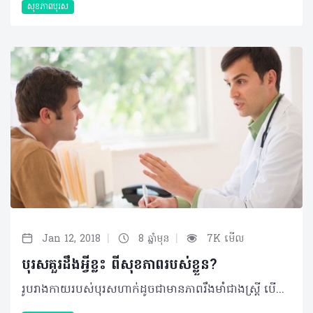
សុខភាពបុរស
|
|
Jan 12, 2018
8 ឆ្នាំមុន
7K មើល
បុរសគួរដឹងអ្វីខ្លះ ពីសុខភាពរបស់ខ្លួន?
រូបរាងកាយរបស់បុរសហាក់ដូចជាមានភាពរឹងមាំជាងស្រ្តី បើមើលពីរូបរាងខាងក្រៅទៅ ប៉ុន្តែប្រសិនបើសម្លឹងមើលឲ្យឌិតដល់ទៅ ហើយនិយាយពីសុខភាពវិញ គឺថាបុរសហាក់ដូចជាមានភាពព្រងើយកន្តើយច្រើនជាងមិត្តនារីទៅវិញ។ មិនដឹងថាមកពីមូលហេតុអ្វីដែរ ប៉ុន្តែពួកគេកម្រនឹងទៅរកពិគ្រោះ ឬជួបជាមួយនឹងគ្រូពេទ្យជំនាញណាស់ ស្របពេលដែលបែបផែននៃការរស់នៅរបស់ពួកគេក៏មិនសូវជាល្អប្រពៃប៉ុន្មានដែរ។ ជាក់ស្តែង យុវជនសម័យថ្មីភាគច្រើនអាចនឹងទទួលទានគ្រឿងស្រវឹង និងប្រលូកនឹងសកម្មភាពមួយចំនួនដែលនាំឲ្យជីវិតរបស់ពួកគេប្រឈមនឹងបញ្ហាសុខភាពផងដែរ។ ខាងក្រោមនេះ ហេលស៍ថាម បានធ្វើការបកស្រាយនូវចម្ងល់មួយចំនួន ដែលបុរសគួរស្វែងយល់ និងយកចិត្តទុកដាក់ ៖ តើបញ្ហាសុខភាពបុរសអ្វី ជាកង្វល់ចម្បងជាងគេ? ទោះបីជាគម្លាតនៃអាយុសង្ឃឹមរស់របស់ស្រ្តី និងបុរសមានការថយចុះក៏ពិតមែន ប៉ុន្តែស្រ្តីនៅតែមានអាយុសង្ឃឹមរស់ដល់ទៅ5.2ឆ្នាំយូរជាងបុរសដដែល។ គម្លាតមួយនេះ គឺបណ្តាលមកពីមូលហេតុមួយចំនួនដែលទាក់ទិនទៅនឹងទម្លាប់នៃការរស់នៅរបស់បុរស ដែលក្នុងនោះរួមមានដូចជា ការជក់បារី និងការទទួលទានគ្រឿងស្រវឹងច្រើនជាងស្រ្តី។ ផ្ទុយទៅវិញ ពួកគេមានការខ្វល់ខ្វាយពីសុខភាពរបស់ខ្លួនតិចជាងស្រ្តីទៅវិញ។ ម្យ៉ាងវិញទៀត ក៏មានបញ្ហាសុខភាពមួយចំនួនដែលកើតមានចំពោះតែបុរសផងដែរ ដូចជា មហារីកក្រពេញប្រូស្តាត មហារីកពងស្វាស កម្រិតតេស្តូតេរ៉ូន ជាដើម។ បុរសខ្លះទៀតក៏មានការមមាញឹកនឹងការងារច្រើន ជាហេតុបង្កឲ្យមានបញ្ហាស្រ្តេសជាបន្តបន្ទាប់។ ហេតុអ្វីបានជាបុរសមានអាយុសង្ឃឹមរស់ខ្លីជាងស្រ្តី? បុរសតែងប្រឈមនឹងបញ្ហាសុខភាពមួយចំនួនពេលដែលឈានចូលវ័យចំណាស់ ហើយស្រ្តីក៏ដូចគ្នាដែរ។ ប៉ុន្តែការស្រាវជ្រាវកន្លងមកបានបង្ហាញថា បុរសងាយប្រឈមនឹងជំងឺច្រើនយ៉ាងនៅវ័យក្មេងច្រើនជាងស្រ្តី។ មូលហេតុពីក្រោយការពិតនេះ អាចមកពីកត្តាអ័រម៉ូន តំណពូជ និងទម្លាប់នៃការមិនសូវគិតគូរដល់ការថែទាំសុខភាពរបស់ខ្លួន។ លើសពីនេះទៅទៀត ៖ •បុរសចំណាយតិចទៅលើការថែទាំសុខភាព •បុរសទៅកាន់មណ្ឌលសុខភាព ឬមន្ទីរពេទ្យ ដើម្បីបង្ការបញ្ហាសុខភាពមិនញឹកញាប់ដូចស្រ្តី •បុរសបម្រើការងារផ្នែកដែលប្រឈមនឹងគ្រោះថ្នាក់ជាងស្រ្តី ដូចជា ផ្នែកដោះមីន ផ្នែកពន្លត់អគ្គីភ័យ ផ្នែកសំណង់ ។ល។ •របៀបរស់នៅប្រចាំថ្ងៃមិនអំណោយផលដល់សុខភាព ហើយក៏មានការប្រឈមខ្ពស់នឹងហានិភ័យ ជាពិសេសក្នុងវ័យជំទង់។ តើបុរសគួរធ្វើបែបណាទើបឲ្យខ្លួនមានសុខភាពរឹងមាំ និងចាកឆ្ងាយពីជំងឺផងទាំងពួង? បុរសពេលដែលចាប់ផ្តើមចម្រើនវ័យ ចាំបាច់ត្រូវមានការប្រឹងប្រឹងបន្ថែម ដើម្បីធានាបានសុខភាពរឹងមាំល្អ។ ពួកគេចាំបាច់ត្រូវយកចិត្តទុកដាក់លើរបបអាហារដែលត្រូវទទួលទាន ការធ្វើលំហាត់ប្រាណ និងការជួបពិគ្រោះជាមួយនឹងវេជ្ជបណ្ឌិតជំនាញឲ្យបានទៀងទាត់។ ម្យ៉ាងវិញទៀត ត្រូវចងចាំថា «របៀបរស់នៅដែលមានរបៀបរៀបរយ និងជាដើមទងនៃសុខភាពរឹងមាំ ហើយក៏ជាវិធីសាស្រ្តដ៏ល្អបំផុតក្នុងការកាត់បន្ថយការប្រឈមនឹងការវិវឌ្ឍជាបញ្ហាសុខភាពផ្សេងៗ។ ហេតុនេះហើយ បុរសគួរតែ ៖ •ធ្វើជាអ្នកទំនុកបម្រុងសុខភាពរបស់ខ្លួនឯងផ្ទាល់ •បង្រៀនខ្លួនឯងអំពីរបៀបរស់នៅដែលត្រឹមត្រូវ •ទទួលទានរបបអាហារដែលទ្រទ្រង់សុខភាព •រស់នៅដោយធ្វើជាមនុស្សម្នាក់ដែលសកម្ម •រក្សាទម្ងន់ឲ្យបានស្ថិតក្នុងកម្រិតមួយដែលមើលទៅជាមនុស្សមានសុខភាពល្អ •ពិនិត្យសុខភាពឲ្យបានទៀងទាត់ •ចាក់វ៉ាក់សាំងដែលចាំបាច់ •គ្រប់គ្រងស្រ្តេស •ស្វែងយល់ពីប្រវត្តិជំងឺរបស់សមាជិកគ្រួសារ •ចៀសវាងការជក់បារី •ទទួលទានគ្រឿងស្រវឹងក្នុងកម្រិតមិនហួសហេតុពេក។ តើមានការពិនិត្យសុខភាពអ្វីខ្លះ ដែលបុរសអាចធ្វើបានដោយមិនចាំបាច់ទៅជួបជាមួយគ្រូពេទ្យ? ជាទូទៅ បុគ្គលម្នាក់ៗគួរតែធ្វើការពិនិត្យសុខភាពរបស់ខ្លួនជាមួយនឹងវេជ្ជបណ្ឌិតជំនាញ ដើម្បីឲ្យសុខភាពកាន់តែរឹងមាំ និងកាត់បន្ថយហានិភ័យនៃការស្លាប់ ឬពិការក្នុងវ័យក្មេង ប៉ុន្តែក៏មានការពិនិត្យ៤ចំណុចដែលបុរសអាចធ្វើបានដោយខ្លួនឯង ក្នុងនោះមាន ស្បែក ពងស្វាស មាត់ និងសុដន់។ ការពិនិត្យគួរធ្វើឡើងជាប្រចាំ ឆ្លាស់គ្នាទៅនឹងការទៅពិនិត្យជាមួយនឹងគ្រូពេទ្យ ហើយក្រុមបុរសដែលមិនគួរមើលរំលងចំណុចនេះ គឺបុរសដែលមានគ្រួសារមានប្រវត្តិជំងឺផ្សេងៗ។ តើសុខភាពក្រពេញប្រូស្តាតមានសារសំខាន់អ្វីខ្លះចំពោះបុរស? បញ្ហាសុខភាពនៃក្រពេញប្រូស្តាតជាអ្វីដែលបុរសគួរយល់ដឹង ប៉ុន្តែគួរឲ្យស្តាយបុរសភាគច្រើនបែរជាមិនបានដឹងលឺពីវាទៅវិញ។ វាជាក្រពេញដែលមានផ្លែវាល់ណឹត(Walnut) ដែលបង្កើតរូបរាងនៃប្រដាប់បន្តពូជរបស់បុរស។ ក្រពេញនេះផ្គុំឡើងដោយកំពកពីរ ដែលត្រូវបានរុំព័ទ្ធដោយស្រទាប់ខាងក្រៅនៃជាលិកា។ ក្រពេញប្រូស្តាតនេះមានទីតាំងស្ថិតនៅក្នុងផ្នែកខាងមុខនៃរន្ធគូថ និងខាងក្រោមប្លោកនោមដែលជាកន្លែងដែលទឹកនោមត្រូវបានរក្សាទុក។ វានៅព័ទ្ធជុំវិញរន្ធនោម ដែលជាបំពង់ដែលទឹកនោម និងទឹកកាមធ្វើដំណើរចេញពីរាងកាយ។ ប្រូស្តាតមានតួនាទីច្របាច់អង្គធាតុរាវទៅក្នុងរន្ធនោម ដើម្បីផលិតទឹកកាមដែលធ្វើចលនាពេលដែលរួមពេលដល់ចំណុចកំពូល។ បុរសច្រើនជាង៣០លាននាក់ មានបញ្ហាក្រពេញប្រូស្តាតដែលប៉ះពាល់យ៉ាងខ្លាំងដល់គុណភាពនៃជីវិតរបស់ពួកគេ។ មិនត្រឹមតែប៉ុណ្ណោះ ជារៀងរាល់ឆ្នាំ មានបុរសជាង១៨៦,០០០នាក់ ធ្វើការរោគវិនិច្ឆ័យឃើញថាមានមហារីកក្រពេញប្រូស្តាត ហើយក៏មាន២៩,000នាក់ នឹងស្លាប់ដោយសារជំងឺនេះ។ យ៉ាងណាមិញ លក្ខខណ្ឌទាំងនេះអាចនឹងត្រូវបានព្យាបាលបានក្នុងដំណាក់កាលដំបូង។ ប្រសិនបើមានចម្ងល់បញ្ហាសុខភាព តើគួរបែបណា? សុខភាពល្អមិនសំដៅលើតែការមិនមានជំងឺនោះទេ វាជាផ្នែកមួយនៃរបៀបរស់នៅប្រចាំថ្ងៃ មិនថាជាការគេងលក់ស្កប់ស្កល់ និងគ្រប់គ្រាន់ ការសម្រាកបន្ទាប់ពីបញ្ហាស្រ្តេសពេញមួយថ្ងៃ ឬការកម្សាន្តនឹងកិច្ចការដែលខ្លួនចូលចិត្តនោះឡើយ។ ពេលខ្លះ អ្នកត្រូវឈានមួយជំហានថយក្រោយ និងសម្រាកបន្តិច ដើម្បីរក្សាលំនឹងនៃការងារ ការងារផ្ទះ និងការកម្សាន្ត។ ដំបូង អ្នកគួរមានបង្កើតនូវទំនាក់ទំនងល្អជាមួយនឹងវេជ្ជបណ្ឌិត ឬអ្នកផ្តល់សេវាសុខភាពណាម្នាក់ ដើម្បីងាយស្រួលធ្វើការទាក់ទង និងពិគ្រោះពីស្ថានភាពនៃសុខភាពរបស់ខ្លួនអ្នក។ ក្រៅពីនេះ អ្នកក៏អាចស្វែងរកព័ត៌មានជាច្រើនទៀតដែលមាននៅក្នុងប្រព័ន្ធអ៊ីនធឺណែត ប៉ុន្តែអ្នកចាំបាច់ត្រូវមានការប្រុងប្រយ័ត្ន ព្រោះអាចនឹងមានព័ត៌មានដែលអាចទុកចិត្តបាន និងព័ត៌មានខ្លះដែលត្រូវបានបង្ហោះ ដើម្បីតែផលប្រយោជន៍បុគ្គលប៉ុណ្ណោះ។ ដូចនេះ អ្នកត្រូវមានភាពឆ្លាតវៃក្នុងការស្វែងរកប្រភពព័ត៌មាននៃសុខភាព។ ©2018 រក្សាសិទ្ធិគ្រប់យ៉ាង​ដោយ Healthtime Corporation ចំពោះគ្រប់អត្ថបទដោយគ្មានផ្នែកណាមួយត្រូវបោះពុម្ពផ្សាយចូល ប្រព័ន្ធអ៊ីនធឺណែតឧបករណ៍អេឡិចត្រូនិកអាត់ជាសំឡេងឬថតចំលងគ្រប់រូបភាពដោយគ្មានការអនុញ្ញាតឡើយ