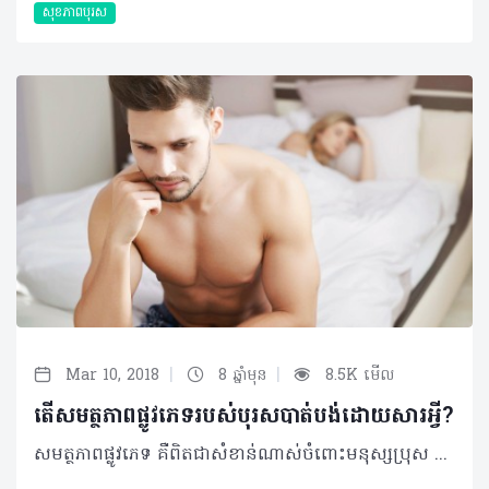
សុខភាពបុរស
|
|
Mar 10, 2018
8 ឆ្នាំមុន
8.5K មើល
តើសមត្ថភាពផ្លូវភេទរបស់បុរសបាត់បង់ដោយសារអ្វី?
សមត្ថភាពផ្លូវភេទ គឺពិតជាសំខាន់ណាស់ចំពោះមនុស្សប្រុស ព្រោះវាទាក់ទងទៅនឹងសមត្ថភាពធម្មជាតិរបស់មនុស្សប្រុសក្នុងការមានបុត្រធីតា ប៉ុន្តែក៏មានមនុស្សប្រុសមួយចំនួនបានបាត់បង់សមត្ថភាពនេះ ឬមានបញ្ហាលើសមត្ថភាពនេះផងដែរ។ តើមូលហេតុណាខ្លះដែលធ្វើឲ្យសមត្ថភាពផ្លូវភេទរបស់បុរសត្រូវបានបាត់បង់? មានកត្តាពីរដែលបណ្តាលឲ្យសមត្ថភាពផ្លូវភេទបុរសមានបញ្ហា នោះគឺ កត្តារាងកាយ និងកត្តាផ្លូវចិត្ត។ កត្តារាងកាយមានដូចជា ៖ •កម្រិតតេស្តូស្តេរ៉ូនទាប •ការប្រើប្រាស់ឱសថដែលត្រូវការវេជ្ជបញ្ជាដូចជា ឱសថប្រឆាំងនឹងការធ្លាក់ទឹកចិត្ត ឱសថសម្រាប់ជំងឺលើសសម្ពាធឈាម •ជំងឺសរសៃឈាម ដូចជាជំងឺត្បៀតសរសៃឈាមអាក់ទែ និងជំងឺលើសសម្ពាធឈាម •ជំងឺស្ត្រូក ឬជំងឺខូចសរសៃខួរក្បាលដោយសារជំងឺទឹកនោមផ្អែម ឬការវះកាត់ •ការជក់បារី •ការផឹកស្រានិងការញៀនថ្នាំ។ កត្តាផ្លូវចិត្តរួមមាន៖ •ការបារម្ភពីសមត្ថភាពផ្លូវភេទ •បញ្ហាគ្រួសារ •ការធ្លាក់ទឹកចិត្ត •ឥទ្ធិពលនៃការប៉ះទង្គិចពីការរួមភេទពីមុន •ការមានបញ្ហាស្ត្រេស និងធ្លាក់ទឹកចិត្តដោយសារការងារ។ ©2018 រក្សាសិទ្ធិគ្រប់យ៉ាង​ដោយ Healthtime Corporation ចំពោះគ្រប់អត្ថបទដោយគ្មានផ្នែកណាមួយត្រូវបោះពុម្ពផ្សាយចូល ប្រព័ន្ធអ៊ីនធឺណែតឧបករណ៍អេឡិចត្រូនិកអាត់ជាសំឡេងឬថតចំលងគ្រប់រូបភាពដោយគ្មានការអនុញ្ញាតឡើយ