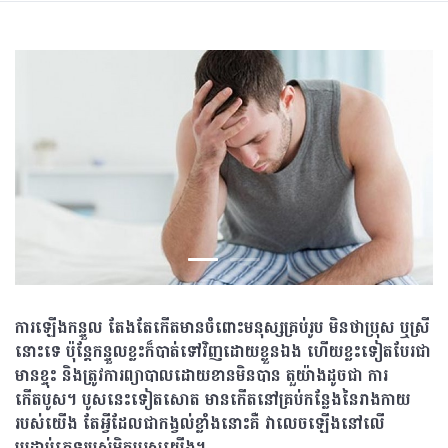
ការឡើងកន្ទួល តែងតែកើតមានចំពោះមនុស្សគ្រប់រូប មិនថាប្រុស ឬស្រី
នោះទេ ប៉ុន្តែកន្ទួលខ្លះក៏បាត់ទៅវិញដោយខ្លួនឯង ហើយខ្លះទៀតបែរជា
មានខ្ទុះ និងត្រូវការព្យាបាលដោយខានមិនបាន តួយ៉ាងដូចជា ការ
កើតបូស។ បូសនេះទៀតសោត មានកើតនៅគ្រប់កន្លែងនៃរាងកាយ​
របស់យើង តែអ្វីដែលជាកង្វល់ខ្លាំងនោះគឺ វាលេចឡើងនៅលើ