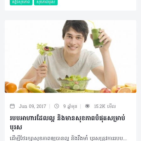
គន្លឹះសុខភាព
សុខភាពបុរស
|
|
Jun 09, 2017
9 ឆ្នាំមុន
15.2K មើល
របបអាហារដែលល្អ និងមានសុខភាពបំផុតសម្រាប់
បុរស
ដើម្បីថែរក្សាសុខភាពឲ្យបានល្អ និងរឹងមាំ បុរសត្រូវការរបបអាហារជាពិសេស ហើយមានចំណីអាហារមួយចំនួន អ្នកមិនគួរមើលរំលងនោះទេ។ ការធាត់លើសទម្ងន់ អាចកើតឡើងចំពោះបុរសគ្រប់គ្នា ហើយមានបុរសតែ ៥០ ភាគរយប៉ុណ្ណោះ ដែលមានរាងកាយមាំមួន និងមានសុខភាពល្អ។ គន្លឹះញ៉ាំអាហារសម្រាប់បុរស ១. ញ៉ាំផ្លែឈើ និងបន្លែឲ្យបានច្រើនមុខតាមដែលអាចធ្វើទៅបាន ដើម្បីទទួលបានសារធាតុចិញ្ចឹមគ្រប់គ្រាន់ ២. ត្រូវលើកទឹកចិត្តខ្លួនឯង ថែរក្សារាងកាយឲ្យបានមាំមួន តាមរយៈការញ៉ាំអាហារត្រឹមត្រូវ និងហាត់ប្រាណជាប្រចាំ ៣. ផ្តោតអារម្មណ៍ទៅលើបរិមាណ និងគុណភាពនៃអាហារដែលអ្នកនឹងទទួលទាន មានន័យថាញ៉ាំអាហារល្អៗ និងចៀសឲ្យឆ្ងាយពីអាហារសម្រន់ ព្រមទាំងអាហារគ្មានជីវជាតិសម្រាប់រាងកាយ ៤. សាកល្បងរូបមន្តអាហារថ្មីៗ ដើម្បីកុំឲ្យអ្នកធុញទ្រាន់ ឬលែងចង់ញ៉ាំអាហារមានសុខភាពល្អទាំងនោះ ៥. ចម្អិនអាហារបែបសាមញ្ញៗ ដូចជាស្ងោរ ឬចំហុយ ពីព្រោះអាហារប្រភេទនេះ ងាយស្រួលញ៉ាំ ហើយមានសុវត្ថិភាពជាងការឆា ឬចៀន ដែលប្រើខ្លាញ់ច្រើនៗ។ អាហារសម្រាប់បុរស ១. ប្រូខូលី ដើម្បីការពារជំងឺមហារីកប្លោកនោម ២. ប៉េងប៉ោះ ដើម្បីការពារជំងឺមហារីកប្រូស្តាត ៣. អាហារសមុទ្រ ដើម្បីបង្កើនថាមពល និងគុណភាពមេជីវិតឈ្មោល (ឆាប់មានកូន) ៤. ឪឡឹក ដើម្បីកាត់បន្ថយសម្ពាធឈាម ៥. ប៊័រសណ្តែកដី ដើម្បីកាត់បន្ថយកូឡេសស្តេរ៉ុល ៦. អាហារធ្វើពីស្រូវអូត ដើម្បីសុខភាពសរសៃឈាមបេះដូង ៧. ខ្ទឹម ដើម្បីកាត់បន្ថយការអស់កម្លាំង៕ ©2017 រក្សាសិទ្ធិគ្រប់យ៉ាង​ដោយ Health Time Corporation ចំពោះគ្រប់អត្ថបទដោយគ្មានផ្នែកណាមួយត្រូវបោះពុម្ពផ្សាយចូល ប្រព័ន្ធអ៊ីនធឺណែត ឧបករណ៍អេឡិចត្រូនិក អាត់ជាសំឡេងឬថតចំលងគ្រប់រូបភាពដោយគ្មានការអនុញ្ញាតឡើយ។