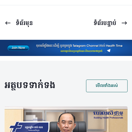
ទំព័រ​មុន
ទំព័រ​បន្ទាប់
អត្ថបទទាក់ទង
មើលទាំងអស់