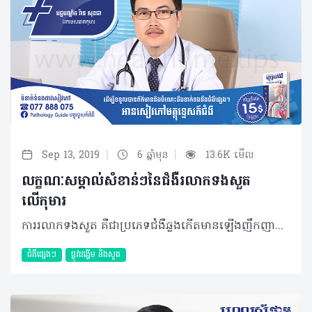
|
|
Sep 13, 2019
6 ឆ្នាំមុន
13.6K មើល
លក្ខណៈសម្គាល់សំខាន់ៗនៃជំងឺរលាកទងសួត
លើកុមារ
ការរលាកទងសួត គឺជាប្រភេទជំងឺឆ្លងកើតមានឡើងញឹកញាប់ចំពោះក្មេងតូច និងទារក ដោយសារមានការរលាក និងស្ទះក្នុងទងសួត (Bronchiole) ដែលភាគច្រើនបង្កឡើងពីវីរុស។ ជាធម្មតារយៈពេលនៃជំងឺរលាកទងសួត គឺនៅអំឡុងខែត្រជាក់។ ជំងឺរលាកទងសួត ចាប់ផ្តើមជាមួយនឹងរោគសញ្ញាប្រហាក់ប្រហែលទៅនឹងជំងឺផ្តាសាយ ប៉ុន្តែវាអាចវិវឌ្ឍទៅជាក្អក ឮសំឡេងពេលដកដង្ហើម និងពេលខ្លះពិបាកដកដង្ហើម។ សញ្ញានៃការរលាកទងសួតអាចស្ថិតនៅពីច្រើនថ្ងៃទៅច្រើនសប្តាហ៍ ឬរហូតដល់មួយខែ។ កុមារភាគច្រើនបានធូរស្រាលដោយការសម្រាកព្យាបាលនៅផ្ទះ និងមានភាគរយតិចបំផុតដែលទាមទារឲ្យមានការព្យាបាលនៅមន្ទីរពេទ្យ។ លក្ខណៈនៃជំងឺ ការរលាកដែលប៉ះពាល់ផ្នែកនៃសួតត្រង់ bronchioles ត្រូវបានហៅថាជាជំងឺរលាកទងសួត។ Bronchioles មានលក្ខណៈតូច បំពង់មែកធាងដែលដឹកនាំខ្យល់ចេញចូលពីសួត។ នៅពេលបំពង់នេះ ត្រូវបានឆ្លងមេរោគ វាឡើងហើម និងពេញដោយស្លេស្ម ដែលធ្វើឲ្យពិបាកក្នុងការដកដង្ហើម។ ជំងឺរលាកទងសួតជាធម្មតាប៉ះពាល់ដល់ក្មេងអាយុក្រោម ២ឆ្នាំ ដែលអាចជាដោយខ្លួនឯងចំពោះក្មេងភាគច្រើន ប៉ុន្តែកុមារខ្លះដែលមានជំងឺនេះត្រូវការជួបប្រឹក្សាជាមួយគ្រូពេទ្យជាចាំបាច់។ ការចម្លងរោគ មូលហេតុចម្បងនៃការរលាកទងសួតគឺបណ្ដាលមកពីវីរុសមានឈ្មោះថា respiratory syncytial virus ឬ RSV។ វីរុសប្រភេទនេះរស់នៅក្នុងដំណក់ទឹកល្អិតៗ ដែលមាននៅក្នុងខ្យល់ពេលអ្នកជំងឺក្អក ឬកណ្តាស់ដែលអាចសាយភាយបានយ៉ាងងាយស្រួលពីមនុស្សម្នាក់ ទៅកាន់មនុស្សម្នាក់ទៀត។ រោគសញ្ញា ជាទូទៅ ការរលាកទងសួត ចាប់ផ្តើមដូចជាជំងឺផ្តាសាយដែរ ដែលកុមារតែងលេចឡើងនូវអាការៈដូចខាងក្រោម៖ • តឹងច្រមុះ ឬហៀរសម្បោរ • ក្អកដែលមានលក្ខណៈស្រាល • ក្តៅខ្លួនលើសពី៣៨ អង្សាសេ • ថយចុះចំណង់អាហារ។ នៅពេលការរលាកទងសួតកាន់តែវិវឌ្ឍធ្ងន់ធ្ងរ កុមារអាចលេចឡើងនូវសញ្ញាបន្ថែមរួមមាន៖ • ដកដង្ហើមញាប់ ឬមានបញ្ហាដង្ហើម៖ ចំពោះទារក សញ្ញាដំបូងអាចជាការផ្អាកដង្ហើមក្នុងរយៈពេលពី ១៥វិនាទី ឬ២០វិនាទី • ឮសំឡេងពេលដកដង្ហើម (ជាធម្មតាមានរយៈពេល៧ថ្ងៃ) • ក្អកធ្ងន់ធ្ងរ (រហូតដល់១៤ថ្ងៃ ឬយូរជាងនេះ) • មានបញ្ហាក្នុងការញ៉ាំ និងផឹក (ដោយសារសញ្ញាផ្សេងៗ)។ ការព្យាបាល ការព្យាបាលសំខាន់បំផុតនៃជំងឺរលាកទងសួត គឺត្រូវប្រាកដថាទារក ឬកូនរបស់អ្នកទទួលបានអុកស៊ីសែនគ្រប់គ្រាន់ ដោយគ្រូពេទ្យ ឬគិលានុបដ្ឋាកត្រូវបឺតស្លេស្មចេញពីច្រមុះកូនអ្នក ឬផ្តល់ខ្យល់មានសំណើម ឬអុកស៊ីសែនសម្រាប់ការដកដង្ហើម។ គួរបញ្ជាក់ថាគ្រូពេទ្យនឹងមិនផ្តល់ថ្នាំអង់ទីប៊ីយ៉ូទិកទេ ព្រោះការរលាកទងសួតបង្កឡើងពីវីរុស ហើយអង់ទីប៊ីយ៉ូទិកមិនមានប្រសិទ្ធភាពសម្លាប់វីរុសបានឡើយ។ ការថែទាំទារក ជាការពិតណាស់ គន្លឹះមួយចំនួនដែលឪពុកម្តាយគួរអនុវត្តដើម្បីជួយដល់កូនៗពីជំងឺរលាកទងសួតនេះរួមមាន៖ • ត្រូវប្រាកដថាកូនអ្នកទទួលបានជាតិទឹកគ្រប់គ្រាន់ • ប្រើប្រាស់ឧបករណ៍ផ្តល់សំណើមក្នុងបន្ទប់គេងរបស់កូនអ្នក • បើកូនអ្នកមិនស្រួលដោយសារក្តៅខ្លួន អ្នកអាចព្យាបាលដោយប្រើប៉ារ៉ាសេតាម៉ុល ឬ Ibuprofen • ចៀសវាងការប្រើ Aspirin ចំពោះក្មេងអាយុតិចជាង ១៨ឆ្នាំ • សម្អាតច្រមុះកូនអ្នកជាមួយសូលុយស្យុងសេរ៉ូមប្រៃ • បើកូនអ្នកមានអាយុលើសពី១ឆ្នាំ អាចផ្តល់អាហារក្តៅឧណ្ហៗ សារធាតុរាវថ្លាដើម្បីសម្រួលបំពង់ក និងជួយកាត់បន្ថយស្លេស្ម • ឲ្យកូនអ្នកគេងកើយខ្នើយបើពួកគេអាយុលើសពីមួយឆ្នាំ (មិនត្រូវប្រើខ្នើយទេបើកូនអ្នកអាយុក្រោម ១ឆ្នាំ) • គួរគេងក្នុងបន្ទប់ជាមួយកូនអ្នក ដូច្នេះ អ្នកនឹងអាចដឹងភ្លាមៗប្រសិនពួកគេពិបាកដកដង្ហើម • មិនអនុញ្ញាតឲ្យមាននរណាម្នាក់ជក់បារីនៅក្បែរកូនអ្នកឡើយ។ ការការពារ អ្នកអាចកាត់បន្ថយឱកាសដែលកូនអ្នកនឹងកើតជំងឺរលាកទងសួតដោយ៖ • លាងសម្អាតដៃអ្នក និងដៃកូនរបស់អ្នកឲ្យបានញឹកញាប់ជាមួយសាប៊ូដុំ និងទឹក ឬប្រើអាល់កុលជូតដៃ • នៅឲ្យឆ្ងាយពីមនុស្សពេញវ័យ ឬក្មេងដែលឈឺ • ចាក់វ៉ាក់សាំងបង្ការជំងឺផ្តាសាយជាប្រចាំចំពោះអ្នក និងកូនតូចរបស់អ្នក។ ជំងឺរលាកទងសួតអាចលាប់ឡើងវិញ ហើយការបង្ករោគអាចកើតឡើងលើសពីម្តងអំឡុងពេលជាមួយគ្នាក្នុងរដូវកាលនៃជំងឺផ្លូវដង្ហើម ហើយអ្នកជំងឺខ្លះអាចមានការបង្ករោគពីវីរុសពីរផ្សេងគ្នាក្នុងពេលតែមួយ។ បន្ថែមពីនោះ គ្រប់អ្នកជំងឺរលាកទងសួតត្រូវរក្សាគម្លាតឲ្យនៅដាច់ដោយឡែកពីអ្នកជំងឺផ្សេងទៀតដែលមាន និងគ្មានជំងឺរលាកទងសួត។ ប្រសិនបើចាំបាច់ អ្នកជំងឺដែលបង្កពីវីរុសដូចគ្នាអាចនៅបន្ទប់ជាមួយគ្នា ទោះជាយ៉ាងណាក៏ដោយបម្រុងប្រយ័ត្នគួរតែត្រូវបានអនុវត្តជានិច្ច។ ការវិវឌ្ឍ គួរបញ្ជាក់ដែរថា កុមារដែលធ្លាប់មានជំងឺរលាកទងសួតអាចនឹងពិបាកដកដង្ហើម ឬដកដង្ហើមឮម្តងទៀតក្នុងកម្រិតតែ៥០% ប៉ុណ្ណោះ។ ម៉្យាងទៀតគេនៅមិនទាន់ច្បាស់ថា តើវីរុសអាចបង្កឲ្យមានជំងឺហឺតបន្ថែមទៀត ឬកុមារដែលមានជំងឺហឺតអាចប្រឈមខ្ពស់ទៅនឹងជំងឺរលាកទងសួតឬយ៉ាងណា។ បកស្រាយដោយ៖ វេជ្ជបណ្ឌិត វ៉ាន សុខជា ឯកទេសរោគកុមារ សញ្ញាបត្រពីប្រទេសបារំាងនិងអូស្ត្រាលី បម្រើការនៅមន្ទីរពេទ្យកុមារជាតិ និងជាប្រធានមន្ទីរសំរាកព្យាបាលរោគកុមារ ម៉ាក់ស៊ីឃែរ អត្ថបទ៖ ដកស្រង់ចេញពីទស្សនាវដ្ដី ហេលស៍ថាម ប្រូ លេខ ៨៣ 2019 រក្សាសិទ្ធិគ្រប់យ៉ាង​ដោយ Healthtime Corporation ចំពោះគ្រប់អត្ថបទដោយគ្មានផ្នែកណាមួយត្រូវបោះពុម្ពផ្សាយចូលប្រព័ន្ធអុីនធឺណែតឧបករណ៍អេឡិចត្រូនិកអាត់ជាសំឡេងឬថតចំលងគ្រប់រូបភាពដោយគ្មានការអនុញ្ញាតឡើយ
ជំងឺផ្សេងៗ
ផ្លូវដង្ហើម និងសួត