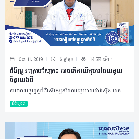
|
|
Oct 11, 2019
6 ឆ្នាំមុន
14.5K មើល
ជំងឺព្រូនក្រោមស្បែក៖ អាចកើតលើកុមារដែលចូល
ចិត្តលេងដី
នាពេលបច្ចុប្បន្នជំងឺសើស្បែកដែលបង្កដោយប៉ារ៉ាស៊ីត អាចចោទជាបញ្ហាមួយចំនួនហើយបញ្ហាទាំងនោះមានច្រើនក្នុងប្រទេសកម្ពុជា ក៏ដូចជាប្រទេសនៅតំបន់ត្រូពិច (Southern Asia) អាមេរិក និងប្រទេសអាហ្វ្រិកផងដែរ។ ជំងឺ Cutaneous Larva migrans ភាគច្រើនកើតឡើងលើកុមារជាងមនុស្សពេញវ័យពីព្រោះកុមារចូលចិត្តលេងដីខ្សាច់ និងដេកលើដីខ្សាច់ជាដើម។ និយមន័យ ជំងឺសើស្បែកដែលបង្កដោយប៉ារ៉ាស៊ីត ឬពាក្យបច្ចេកទេសហៅថា Cutaneous Larva migrans គឺជាជំងឺមួយដែលបង្កឡើងដោយពពួកប៉ារ៉ាស៊ីតម្យ៉ាងដែលជាពពួកព្រូន Hookworm មានលក្ខណៈជាព្រូនដែលរស់នៅក្រោមស្បែក។ មូលហេតុចម្បង និងកត្តាប្រឈម មានមូលហេតុចម្បងជាច្រើនដែលបង្កឲ្យមានជំងឺសើស្បែកពីពពួកប៉ារ៉ាស៊ីត តែកត្តាសំខាន់ដែលបណ្តាលឲ្យមានជំងឺនេះគឺពពួកប៉ារ៉ាស៊ីតដែលរស់នៅក្នុងពោះវៀនសត្វឆ្កែ ឆ្មា សត្វព្រៃ ហើយពងរបស់វានឹងវិវឌ្ឍទៅជាដង្កូវដែលរស់នៅក្នុងដីក្តៅ ឬដីខ្សាច់សើម។ ដោយឡែកការចម្លងនេះកើតឡើងនៅពេលដែលស្បែកប៉ះផ្ទាល់ទៅនឹងដីខ្សាច់ និងដង្កូវចូលទៅក្នុងស្បែកដែលមិនបានការពារជាធម្មតាមានដូចជាជើងប្រអប់ជើង គូទ ឬខ្នងជាដើម។ ក្រៅពីមូលហេតុចម្បងខាងលើ ក៏មានកត្តាជំរុញ ឬប្រឈមមួយចំនួនទៀតដែលធ្វើឲ្យមានបញ្ហានេះកើតឡើងរួមមាន៖ • ចំណង់ចំណូលចិត្ត និងមុខរបរដែលពាក់ព័ន្ធនឹងការទំនាក់ទំនងជាមួយដីខ្សាច់ក្តៅ ឬដីខ្សាច់សើម • កុមារដែលចូលចិត្តលេងដីខ្សាច់ ឬអ្នកដើរលេងតាមឆ្នេរខ្សាច់ • ការធ្វើដំណើរទៅតំបន់ត្រូពិចជាដើម។ល។ រោគសញ្ញា និងរោគវិនិច្ឆ័យ ជាទូទៅ ជំងឺ Cutaneous Larva migrans នេះអាចលេចចេញជារោគសញ្ញាសម្គាល់ខុសពីធម្មតាដូចជា៖ រមាស់ និងកន្ទួលក្រហមដោយមានរាងដូចពស់។ ដោយឡែកចំពោះជំងឺសើស្បែកបង្កដោយពពួកប៉ារ៉ាស៊ីតនេះអាចធ្វើរោគវិនិច្ឆ័យបានតាមរយៈការពិនិត្យទៅលើរោគសញ្ញាគ្លីនិក។ ម៉្យាងវិញទៀតយើងអាចធ្វើរោគវិនិច្ឆ័យបានតាមរយៈការពិនិត្យឈាម និងលាមក [Stool examination and Complete blood count (CBC)] ដើម្បីដឹងបន្ថែម និងឲ្យកាន់តែច្បាស់ថាពិតជាបង្កឡើងពីពពួកប៉ារ៉ាស៊ីត។ ការព្យាបាល និងផលវិបាក ជាទូទៅ ប្រសិនបើលោក លោកស្រី ឬអាណាព្យាបាលកុមារដែលមានបញ្ហាដូចបានរៀបរាប់ខាងលើត្រូវប្រញាប់មកពិគ្រោះជាមួយគ្រូពេទ្យឯកទេសសើស្បែក ឬគ្រូពេទ្យជំនាញដើម្បីមកព្យាបាលឲ្យបានចំចំណុច និងត្រឹមត្រូវ។ លើសពីនេះ យើងក៏អាចព្យាបាលបញ្ហានេះបានដោយការប្រើប្រាស់ថ្នាំ Albendazole បានផងដែរ។ ប្រសិនបើមិនបានទទួលការព្យាបាលទាន់ពេលវេលា និងមិនត្រឹមត្រូវនោះទេវានឹងផ្តល់ផលវិបាកអាចឲ្យមានការបង្ករោគនៅលើស្បែក និងរលាកសួតដោយកម្រ (Loeffler’s syndrome)។ វិធីសាស្រ្តការពារ ដោយហេតុថានាពេលបច្ចុប្បន្ន បញ្ហានេះកើតឡើងនៅប្រទេសកម្ពុជាច្រើន អ្នកគួរតែការពារខ្លួន ក៏ដូចជាកុមារដូចពាក្យស្លោកមួយបានពោលថា "ការពារគឺប្រសើរជាងព្យាបាល"។ វិធីល្អបំផុតដើម្បីការពារមិនឲ្យមានបញ្ហាស្បែកដែលបង្កដោយប៉ារ៉ាស៊ីត (ព្រូនក្រោមស្បែក) រួមមាន៖ • ចៀសវាងនៅជិតគ្នាដោយផ្ទាល់រវាងស្បែកទទេនឹងដី នៅកន្លែងដែលមានហានិភ័យនៃការឆ្លង • គេង ឬអង្គុយនៅលើឆ្នេរខ្សាច់ ត្រូវប្រើកន្សែង ឬកម្រាលមកក្រាលជាមុនសិន • ត្រូវពាក់ស្បែកជើងពេលអ្នកដើរលើឆ្នេរខ្សាច់ ឬនៅកន្លែងដែលអ្នកសង្ស័យថាមានលាមកសត្វ។ បកស្រាយដោយ៖ វេជ្ជបណ្ឌិត ចាន់ សេង ឯកទេសសើស្បែក និងកាមរោគនៃ មន្ទីរពេទ្យមិត្តភាពកម្ពុជា-ចិនព្រះកុសុមៈ អត្ថបទ៖ ដកស្រង់ចេញពីទស្សនាវដ្ដី ហេលស៍ថាម ប្រូ លេខ ៨៣ 2019 រក្សាសិទ្ធិគ្រប់យ៉ាង​ដោយ Healthtime Corporation ចំពោះគ្រប់អត្ថបទដោយគ្មានផ្នែកណាមួយត្រូវបោះពុម្ពផ្សាយចូលប្រព័ន្ធអុីនធឺណែតឧបករណ៍អេឡិចត្រូនិកអាត់ជាសំឡេងឬថតចំលងគ្រប់រូបភាពដោយគ្មានការអនុញ្ញាតឡើយ
ជំងឺផ្សេងៗ