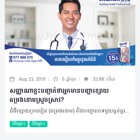
|
|
Aug 23, 2019
6 ឆ្នាំមុន
32.8K មើល
សញ្ញាណាខ្លះបញ្ជាក់ថាអ្នកមានបញ្ហាខ្សោយ
តម្រងនោមស្រួចស្រាវ?
ជំងឺខ្សោយក្រលៀន (តម្រងនោម) គឺជាបញ្ហាចោទមួយធ្ងន់ធ្ងរផងដែរ។ ជាក់ស្តែង ប្រទេសកម្ពុជា ជំងឺខ្សោយក្រលៀនជាប្រធានបទក្តៅគគុកមួយដែលប្រជាជនកំពុងតែចាប់អារម្មណ៍ ហើយក៏មានការភ័យខ្លាចថែមទៀតផង។ តើអ្វីជាបញ្ហាខ្សោយតម្រងនោមស្រួចស្រាវ? បញ្ហាខ្សោយតម្រងនោមស្រួចស្រាវគឺជាការថយចុះភ្លាមៗនូវមុខងារនៃការច្រោះទឹកនោម ( La baisse brutale du debit de filtration glomerulaire) បណ្តាលឲ្យមានការចាល់នូវសារធាតុពុលក្នុងរាងកាយ (Hyperuricémie, Hypercréatininémie…)។ អ្វីជាមូលហេតុចម្បង និងកត្តាជំរុញនៃបញ្ហាខ្សោយតម្រងនោមស្រួចស្រាវ? • ការខ្សោយក្រលៀនស្រួចស្រាវដោយការស្ទះផ្លូវបង្ហួរនោម (IRA Obstructive) ក្រួសក្នុងប្រព័ន្ធបង្ហូរទឹកនោម។ ក្នុងនោះក៏មានករណីពិសេសមួយចំនួនផងដែរ ដូចជាក្រួសស្ទះបង្ហូរទឹកនោមនៃបុគ្គលដែលមានតម្រងនោមតែម្ខាងពីកំណើត(Rein Unique)។ មួយវិញទៀតគឺក្រួសស្ទះក្នុងផ្លូវបង្ហូរទឹកនោមទាំងសងខាងតែម្តង (Lithiases Urinaires Obstructives Bilaterales) • ការខ្សោយក្រលៀនស្រួចស្រាវនៃមុខងារ (IRA Fonctionnelle) ការបាត់បង់ជាតិទឹកខាងក្រៅកោសិកាក្នុងករណីនេះមានដូចជា៖ បាត់បង់ជាតិទឹកតាមរយៈការក្អួត រាកខ្លាំង ការរលាកខ្លាំង ការនោមច្រើននៃអ្នកជំងឺទឹកនោមផ្អែម ឬការនោមច្រើនក្រោយពេលវះកាត់ក្រួសក្នុងប្រព័ន្ធផ្លូវបង្ហូរទឹកនោម (Syndrome de leve d’ostacle) ការថយចុះនៃបរិមាណឈាម ទឹកនោមប្រៃធ្ងន់ធ្ងរ ក្រិនថ្លើមធ្ងន់ធ្ងរ ការចុះសម្ពាធឈាម និងការព្យាបាលដោយថ្នាំបញ្ចុះទឹកនោមហួសកម្រិត ឬមិនបានទៅពិនិត្យតាមដានជាមួយវេជ្ជបណ្ឌិត • ការខូចខាតទៅលើសាច់តម្រងនោមតែម្តង (IRA Organique)។ ក្រៅពីមូលហេតុចម្បងខាងលើ ក៏មានកត្តាជំរុញផ្សេងទៀតផងដែររួមមាន៖ ជំងឺដុំសាច់ប្រូស្តាត ដុំសាច់ប្លោកនោម មហារីកមាត់ស្បូន ឬដៃស្បូនដែលមានការរីករាលដាលស៊ីដល់ផ្លូវបង្ហូរទឹកនោម ឬអាចសង្កត់ទៅលើផ្លូវបង្ហូរទឹកនោម ព្រមទាំងមានការរលាកសាច់តម្រងនោមរុំារ៉ៃនិងការចុះខ្សោយក្រពេញលើតម្រងនោម (Insuffisance Surrénale)។ ក្នុងនេះផងដែរ គេសង្កេតឃើញថា បុគ្គលដែលងាយប្រឈមនឹងជំងឺនេះមានដូចជា៖ • ធ្លាប់មានប្រវត្តិកើតក្រួសក្នុងប្រព័ន្ធតម្រងនោម • លើសជាតិអាស៊ីតអ៊ុយរិច (+/- Calcul acideuique) • អ្នកជំងឺក្រិនថ្លើមធ្ងន់ធ្ងរ • តំណពូជជាដើម។ល។ តើបញ្ហាខ្សោយតម្រងនោមស្រួចស្រាវនេះមានសញ្ញាសម្គាល់អ្វីខ្លះ? យើងអាចកត់សម្គាល់នូវរោគសញ្ញាខាងក្រោមដើម្បីជាគន្លឹះដែលអាចសង្ស័យថាជាការខ្សោយតម្រងនោមស្រួចស្រាវ ដែលសញ្ញាទាំងនោះមានដូចជា៖ • ប្រវត្តិធ្លាប់មានក្រួសប្រព័ន្ធតម្រងនោម៖ ឈឺចុកចង្កេះដែលមានការរាលចាក់ទៅអវៈយវៈភេទខាងក្រៅដែលគេហៅថាចុកតម្រងនោម(Colique Néphrétique) • អ្នកជំងឺអាចមានអាការៈលើសសម្ពាធឈាមឈឺក្បាល មិនឃ្លានបាយ ហត់ ក្អួតចង្អោរ ស្រវាំងភ្នែក ប្រកាច់ សន្លប់ ថយចុះនូវបរិមាណទឹកនោម (Oligurie
ជំងឺផ្សេងៗ
ជំងឺផ្សេងៗ