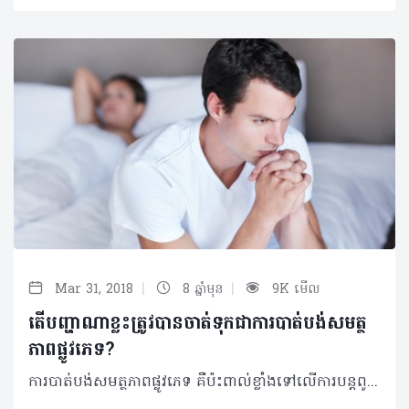
|
|
Mar 31, 2018
8 ឆ្នាំមុន
9K មើល
តើបញ្ហាណាខ្លះត្រូវបានចាត់ទុកជាការបាត់បង់សមត្ថ
ភាពផ្លូវភេទ?
ការបាត់បង់សមត្ថភាពផ្លូវភេទ គឺប៉ះពាល់ខ្លាំងទៅលើការបន្តពូជរបស់បុរស ហើយក៏ជះឥទ្ធិពលខ្លាំងដល់សុភមង្គលគ្រួសារផងដែរ។ ដូច្នេះ ការយល់ច្បាស់ពីការបាត់សមត្ថភាពនេះ ក៏ជារឿងចាំបាច់ផងដែរសម្រាប់បុរសគ្រប់រូប ជាពិសេសអ្នកដែលកំពុងប្រឈមនឹងវិបត្តិនេះ។ បញ្ហាដែលបុរសជួបញឹកញាប់ក្នុងការបាត់បង់សមត្ថភាពផ្លូវភេទ គឺទាក់ទងនឹងការបញ្ចេញទឹកកាមការឡើងរឹងនៃលិង្គ និងចំណង់ផ្លូវភេទធ្លាក់ចុះ។ 1. បញ្ហាបញ្ចេញទឹកកាម លក្ខខណ្ឌដែលបង្ហាញថា ការបញ្ចេញទឹកកាមរបស់អ្នកមានបញ្ហា អាចមានដូចជា៖ •ឆាប់ចេញទឹកកាម •យូរចេញទឹកកាម •ច្រាល់ទឹកកាមត្រឡប់ទៅថង់ស្តុកវិញ។ ការឆាប់ចេញទឹកកាម ការសិក្សាជាច្រើនបានបង្ហាញឲ្យឃើញថា ការធ្លាក់ចុះនៃសេរ៉ូតូនីនដែលជាសារធាតុគីមីនៅក្នុងខ្លួននឹងមានឥទ្ធិពលលើអារម្មណ៍របស់មនុស្ស បានដើរតួសំខាន់ក្នុងការធ្វើឲ្យឆាប់បញ្ចេញទឹកកាមរបស់បុរស។ ឱសថមួយចំនួនរួមបញ្ចូលទាំងឱសថបំបាត់ការធ្លាក់ទឹកចិត្តមួយចំនួន អាចប៉ះពាល់ដល់ការបញ្ចេញទឹកកាមនេះផងដែរ ព្រោះតែការខូចខាតសរសៃប្រសាទទៅខាងក្រោយ ឬនៅខួរឆ្អឹងខ្នង។ ការយូរចេញទឹកកាម ការពន្យឺតការបញ្ចេញទឹកកាម អាចទាក់ទងទៅនឹងបញ្ហាសុខភាពរយៈពេលវែង ផលរំខានរបស់ឱសថមួយចំនួន ការញៀនស្រា ឬឆ្លងកាត់ការវះកាត់។ បញ្ហាបញ្ចេញទឹកកាមយឺតនេះ ក៏អាចទាក់ទងផងដែរពីការថប់បារម្ភ ស្ត្រេស ឬបញ្ហាទំនាក់ទំនង។ ការច្រាល់ទឹកកាមត្រឡប់ទៅថង់ស្តុកវិញ ការច្រាល់ទឹកកាមត្រឡប់ទៅថង់ស្តុកវិញ កើតឡើងញឹកញាប់ចំពោះបុរសដែលមានជំងឺទឹកនោមផ្អែមហើយខូចខាតដល់សរសៃប្រសាទ។ បញ្ហាទាំងនេះទាក់ទងនឹងសរសៃប្រសាទនៅនឹងប្លោកនោមនិងប្លោកនោម ធ្វើឲ្យការបញ្ចេញទឹកកាមហូរបញ្ច្រាស់មកវិញ។ សម្រាប់មនុស្សប្រុសដែលមិនមានបញ្ហាទឹកនោមផ្អែម ការច្រាល់បកក្រោយវិញរបស់ទឹកកាមអាចបណ្តាលមកពីផលរំខានរបស់ឱសថមួយចំនួន ឬកើតឡើងក្រោយទទួលការវះកាត់ប្លោកនោមឬក្រពេញប្រូស្តាត។ 2. ការពិបាកធ្វើឲ្យលិង្គឡើងរឹង ការពិបាកធ្វើឲ្យលិង្គឡើងរឹងនៅពេលរួមភេទ អាចបណ្តាលមកពី •ជំងឺដែលទាក់ទងនឹងលំហូរឈាម ដូចជាជំងឺរឹងសរសៃឈាមអាក់ទែ •ជំងឺនៅនឹងសរសៃប្រសាទ •បញ្ហាស្ត្រេស ជម្លោះស្នេហា បញ្ហាធ្លាក់ទឹកចិត្ត និងបញ្ហាព្រួយបារម្ភ •គ្រោះថ្នាក់ត្រង់លិង្គ •ជំងឺរ៉ាំរ៉ៃដូចជាជំងឺទឹកនោមផ្អែម និងជំងឺលើសសម្ពាធឈាម •ទម្លាប់មិនល្អដល់សុខភាព ដូចជាជក់បារី ផឹកស្រា ញ៉ាំច្រើន និងមិនធ្វើលំហាត់ប្រាណ។ 3. ការថយចុះចំណង់ផ្លូវភេទ ការថយចុះចំណង់ផ្លូវភេទ ជាទូទៅភ្ជាប់ជាមួយនឹងកម្រិតទាបនៃអ័រម៉ូនតេស្តូស្តេរ៉ូនរបស់បុរស។ តេស្តូស្តេរ៉ូន ធ្វើឲ្យមានអារម្មណ៍ផ្លូវភេទ បង្កើតទឹកកាម លូតលាស់សាច់ដុំ សក់ និងឆ្អឹង។ ការធ្លាក់ចុះតេស្តូស្តេរ៉ូនក្នុងកម្រិតទាប អាចប៉ះពាល់ដល់រាងកាយ និងអារម្មណ៍របស់មនុស្សប្រុស។ ការថយចុះនៃចំណង់ផ្លូវភេទ ក៏អាចទាក់ទងទៅនឹងបញ្ហាបាក់ទឹកចិត្ត ការព្រួយបារម្ភ ឬបញ្ហាទំនាក់ទំនង។ ជំងឺទឹកនោមផ្អែម ជំងឺលើសសម្ពាធឈាម និងឱសថមួយចំនួនទៀតដូចជាឱសថប្រឆាំងបញ្ហាធ្លាក់ទឹកចិត្ត ក៏ចូលរួមចំណែកក្នុងការធ្វើឲ្យចំណង់ផ្លូវភេទថយចុះដែរ។ ©2018 រក្សាសិទ្ធិគ្រប់យ៉ាង​ដោយ Healthtime Corporation ចំពោះគ្រប់អត្ថបទដោយគ្មានផ្នែកណាមួយត្រូវបោះពុម្ពផ្សាយចូល ប្រព័ន្ធអ៊ីនធឺណែតឧបករណ៍អេឡិចត្រូនិកអាត់ជាសំឡេងឬថតចំលងគ្រប់រូបភាពដោយគ្មានការអនុញ្ញាតឡើយ