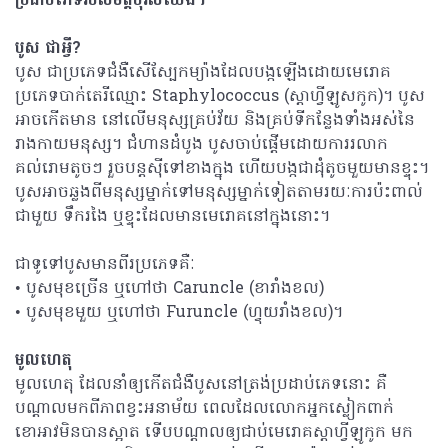
ប្រដាប់ភេទរបស់មិត្តបុរសយើង។
បូស ជាអ្វី?
បូស ជាប្រភេទជំងឺសើស្បែកម្យ៉ាងដែលបង្កឡើងដោយមេរោគ​
ប្រភេទបាក់តេរីឈ្មោះ Staphylococcus (ស្ដាហ្វីឡូសកូក)។​​ បូស
អាចកើតមាន​ នៅលើមនុស្សគ្រប់វ័យ និងគ្រប់ទីកន្លែងទាំងអស់នៃ
រាងកាយមនុស្ស។ ជំហានដំបូង បូសចាប់ផ្ដើមដោយការរលាក
គល់រោមតូចៗ រួចបន្ដស៊ីទៅខាងក្នុង ហើយបង្កជាដុំតូចមួយមានខ្ទុះ។
បូសអាចឆ្លងពីមនុស្សម្នាក់ទៅមនុស្សម្នាក់ទៀតតាមរយៈការប៉ះពាល់
ជាមួយ ទឹករងៃ ឬខ្ទុះដែលមានមេរោគនៅក្នុងនោះ។
ជាទូទៅបូសមានពីរប្រភេទគឺៈ
• បូសមុខច្រើន ឬហៅថា Caruncle (ខារាំងខល)
• បូសមុខមួយ ឬហៅថា Furuncle (ហ្វុយរាំងខល)។
មូលហេតុ
មូលហេតុ ដែលនាំឲ្យកើតជំងឺបូសនៅត្រង់ប្រដាប់ភេទនោះ គឺ
បណ្ដាលមកពីភាពខ្វះអនាម័យ ពេលដែលលោកអ្នកស្លៀកពាក់
ខោអាវមិនបានស្អាត ទើបបណ្ដាលឲ្យជាប់មេរោគស្ដាហ្វីឡូកូក​ មក