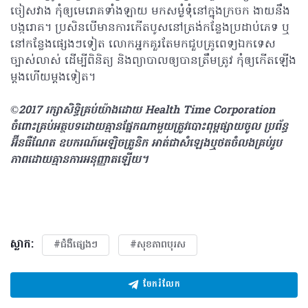
ចៀសវាង កុំឲ្យមេរោគទាំងឡាយ មកសម្ងំទុំនៅក្នុងក្រចក​ ងាយនឹង
បង្ករោគ។ ប្រសិនបើមានការកើតបូសនៅត្រង់កន្លែងប្រដាប់ភេទ ឬ
នៅកន្លែងផ្សេងៗទៀត លោកអ្នកគួរតែមកជួបគ្រូពេទ្យឯកទេស
ច្បាស់លាស់ ដើម្បីពិនិត្យ និងព្យាបាលឲ្យបានត្រឹមត្រូវ កុំឲ្យកើតឡើង
ម្ដងហើយម្ដងទៀត។
©2017 រក្សាសិទ្ធិគ្រប់យ៉ាង​ដោយ Health Time Corporation
ចំពោះគ្រប់អត្ថបទដោយគ្មានផ្នែកណាមួយត្រូវបោះពុម្ពផ្សាយចូល ប្រព័ន្ធ
អ៊ីនធឺណែត ឧបករណ៍អេឡិចត្រូនិក អាត់ជាសំឡេងឬថតចំលងគ្រប់រូប
ភាពដោយគ្មានការអនុញ្ញាតឡើយ។
ស្លាក:
#ជំងឺផ្សេងៗ
#សុខភាពបុរស
ចែករំលែក