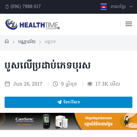
(096) 7888-017
ភាសាខ្មែរ
បណ្ណាល័យ
អត្ថបទ
បូសលើប្រដាប់ភេទបុរស
Jun 26, 2017
|
9 ឆ្នាំមុន
|
17.3K មើល
ចែករំលែក