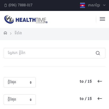
(096) 7888-017
ភាសាខ្មែរ
ទីតាំង
to / 15
to / 15