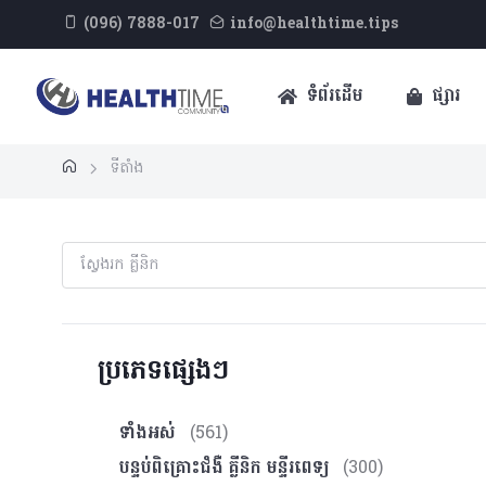
(096) 7888-017
info@healthtime.tips
ទំព័រដើម
ផ្សារ
ទីតាំង
ប្រភេទផ្សេងៗ
ទាំងអស់
(561)
បន្ទប់ពិគ្រោះ​ជំងឺ គ្លីនិក មន្ទីរពេទ្យ
(300)