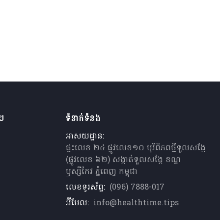
ងៗ
ទំនាក់ទំនង
អាសយដ្ឋាន:
ផ្ទះលេខ ២៤ ផ្លូវលេខ១០ បុរីពិភពថ្មីទួលសង្កែ
(ផ្លូវលេខ ៦២) សង្កាត់ទួលសង្កែ ខណ្ឌ
ឫស្សីកែវ ភ្នំពេញ កម្ពុជា
លេខទូរស័ព្ទ:
(096) 7888-017
អ៊ីមែល:
info@healthtime.tips