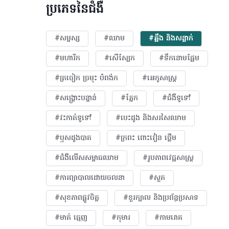
ប្រភេទនៃជំងឺ
#សម្ផស្ស
#ឈាម
#ឆ្អឹង និងសន្លាក់
#មហារីក​
#សើស្បែក
#ទឹកនោមផ្អែម
#ត្រចៀក ច្រមុះ បំពង់ក
#អេកូសាស្រ្ត
#សង្គ្រោះបន្ទាន់
#ភ្នែក​
#ជំងឺទូទៅ
#វះកាត់ទូទៅ
#បេះដូង​ និងសរសៃឈាម
#ឫសដូងបាត
#ក្រពះ ពោះវៀន ថ្លើម
#ជំងឺលើសសម្ពាធឈាម
#​រូបភាពវេជ្ជសាស្រ្ត
#ការព្យាបាលដោយ​ចលនា
#សួត
#សុខភាពផ្លូវចិត្ត
#ខួរក្បាល និងប្រព័ន្ធប្រសាទ
#មាត់ ធ្មេញ
#កុមារ
#កាមរោគ