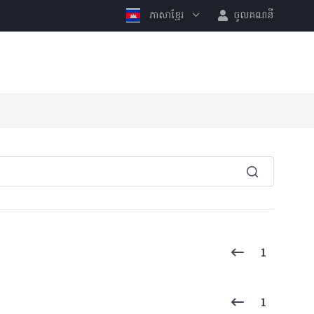
ភាសាខ្មែរ
ចូលគណនី
1
1