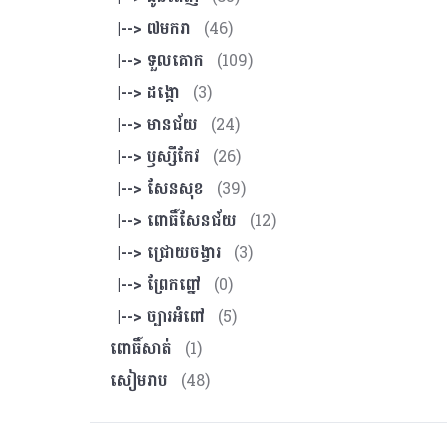
|--> ៧មករា
(46)
|--> ទួលគោក
(109)
|--> ដង្កោ
(3)
|--> មានជ័យ
(24)
|--> ឫស្សីកែវ
(26)
|--> សែនសុខ
(39)
|--> ពោធិ៍សែនជ័យ
(12)
|--> ជ្រោយចង្វារ
(3)
|--> ព្រែកព្នៅ
(0)
|--> ច្បារអំពៅ
(5)
ពោធិ៍សាត់
(1)
សៀមរាប
(48)