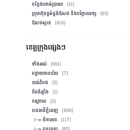
កន្លែងហាត់ប្រាណ
(11)
ក្រុមហ៊ុនផ្គត់ផ្គង់ឱសថ និងបរិក្ខារពេទ្យ
(63)
ឱសថស្ថាន
(416)
ខេត្តក្រុងផ្សេងៗ
ទាំងអស់
(561)
បន្ទាយមានជ័យ
(7)
បាត់ដំបង
(3)
កំពង់ឆ្នាំង
(1)
កណ្ដាល
(3)
រាជធានីភ្នំពេញ
(496)
|--> ចំការមន
(117)
|--> ដូនពេញ
(85)