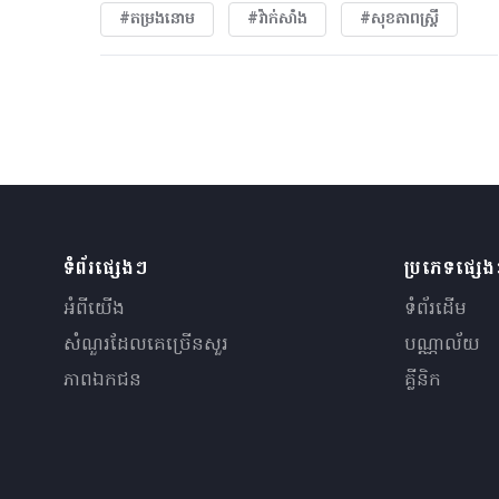
#តម្រងនោម
#វ៉ាក់សាំង
#សុខភាពស្រ្តី
ទំព័រផ្សេងៗ
ប្រភេទផ្សេ
អំពីយើង
ទំព័រដើម
សំណួរ​ដែលគេ​ច្រើន​សួរ
បណ្ណាល័យ
ភាពឯកជន
គ្លីនិក