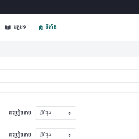
អត្ថបទ
ទីតាំង
តម្រៀបតាម
តម្រៀបតាម