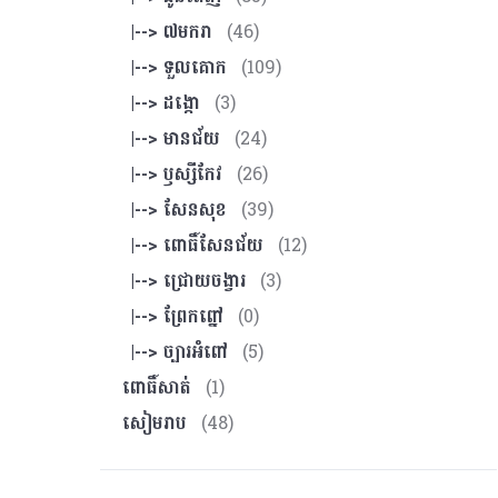
|--> ៧មករា
(46)
|--> ទួលគោក
(109)
|--> ដង្កោ
(3)
|--> មានជ័យ
(24)
|--> ឫស្សីកែវ
(26)
|--> សែនសុខ
(39)
|--> ពោធិ៍សែនជ័យ
(12)
|--> ជ្រោយចង្វារ
(3)
|--> ព្រែកព្នៅ
(0)
|--> ច្បារអំពៅ
(5)
ពោធិ៍សាត់
(1)
សៀមរាប
(48)