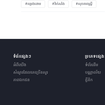
#តម្រងនោម
#វ៉ាក់សាំង
#សុខភាពស្រ្តី
ទំព័រផ្សេងៗ
ប្រភេទផ្សេ
អំពីយើង
ទំព័រដើម
សំណួរ​ដែលគេ​ច្រើន​សួរ
បណ្ណាល័យ
ភាពឯកជន
គ្លីនិក