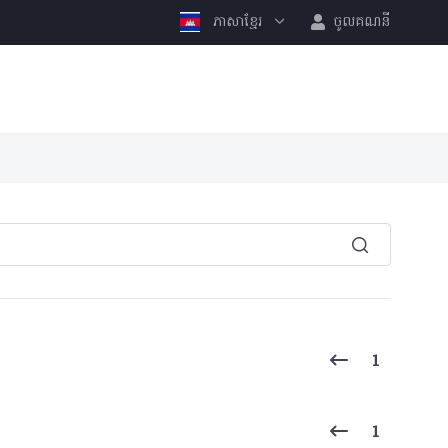
ភាសាខ្មែរ
ចូលគណនី
1
1