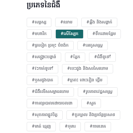
ប្រភេទនៃជំងឺ
#សម្ផស្ស
#ឈាម
#ឆ្អឹង និងសន្លាក់
#មហារីក​
#សើស្បែក
#ទឹកនោមផ្អែម
#ត្រចៀក ច្រមុះ បំពង់ក
#អេកូសាស្រ្ត
#សង្គ្រោះបន្ទាន់
#ភ្នែក​
#ជំងឺទូទៅ
#វះកាត់ទូទៅ
#បេះដូង​ និងសរសៃឈាម
#ឫសដូងបាត
#ក្រពះ ពោះវៀន ថ្លើម
#ជំងឺលើសសម្ពាធឈាម
#​រូបភាពវេជ្ជសាស្រ្ត
#ការព្យាបាលដោយ​ចលនា
#សួត
#សុខភាពផ្លូវចិត្ត
#ខួរក្បាល និងប្រព័ន្ធប្រសាទ
#មាត់ ធ្មេញ
#កុមារ
#កាមរោគ