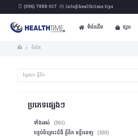
(096) 7888-017
info@healthtime.tips
ទំព័រដើម
ផ្សារ
ទីតាំង
ប្រភេទផ្សេងៗ
ទាំងអស់
(561)
បន្ទប់ពិគ្រោះ​ជំងឺ គ្លីនិក មន្ទីរពេទ្យ
(300)