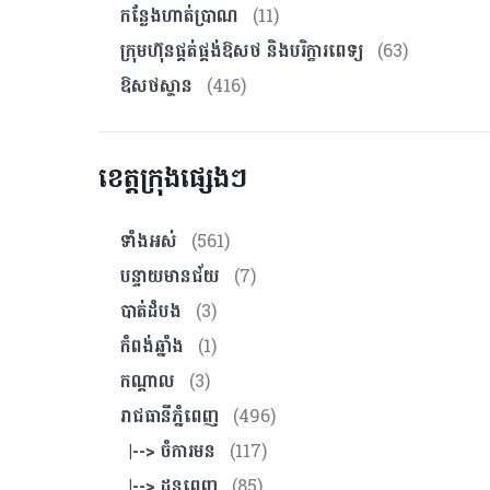
កន្លែងហាត់ប្រាណ
(11)
ក្រុមហ៊ុនផ្គត់ផ្គង់ឱសថ និងបរិក្ខារពេទ្យ
(63)
ឱសថស្ថាន
(416)
ខេត្តក្រុងផ្សេងៗ
ទាំងអស់
(561)
បន្ទាយមានជ័យ
(7)
បាត់ដំបង
(3)
កំពង់ឆ្នាំង
(1)
កណ្ដាល
(3)
រាជធានីភ្នំពេញ
(496)
|--> ចំការមន
(117)
|--> ដូនពេញ
(85)