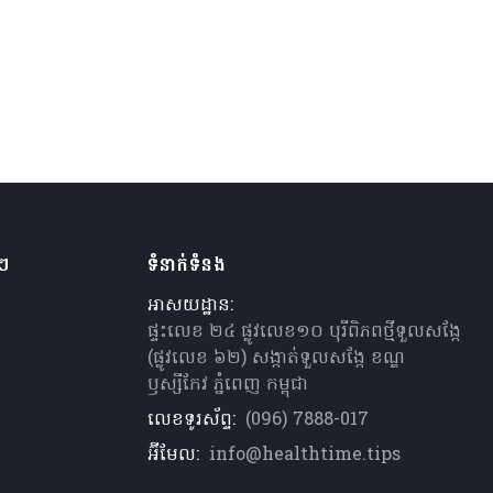
ងៗ
ទំនាក់ទំនង
អាសយដ្ឋាន:
ផ្ទះលេខ ២៤ ផ្លូវលេខ១០ បុរីពិភពថ្មីទួលសង្កែ
(ផ្លូវលេខ ៦២) សង្កាត់ទួលសង្កែ ខណ្ឌ
ឫស្សីកែវ ភ្នំពេញ កម្ពុជា
លេខទូរស័ព្ទ:
(096) 7888-017
អ៊ីមែល:
info@healthtime.tips