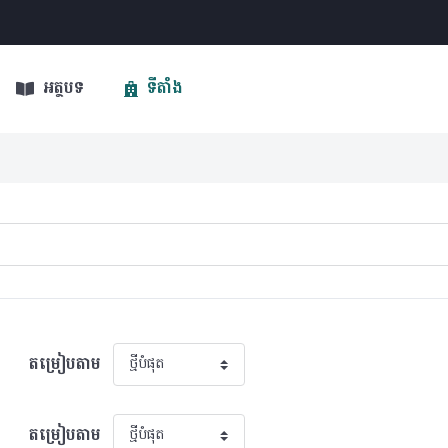
អត្ថបទ
ទីតាំង
តម្រៀបតាម
តម្រៀបតាម