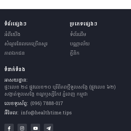
ទំព័រផ្សេងៗ
ប្រភេទផ្សេងៗ
អំពីយើង
ទំព័រដើម
សំណួរ​ដែលគេ​ច្រើន​សួរ
បណ្ណាល័យ
ភាពឯកជន
គ្លីនិក
ទំនាក់ទំនង
អាសយដ្ឋាន:
ផ្ទះលេខ ២៤ ផ្លូវលេខ១០ បុរីពិភពថ្មីទួលសង្កែ (ផ្លូវលេខ ៦២)
សង្កាត់ទួលសង្កែ ខណ្ឌឫស្សីកែវ ភ្នំពេញ កម្ពុជា
លេខទូរស័ព្ទ:
(096) 7888-017
អ៊ីមែល:
info@healthtime.tips