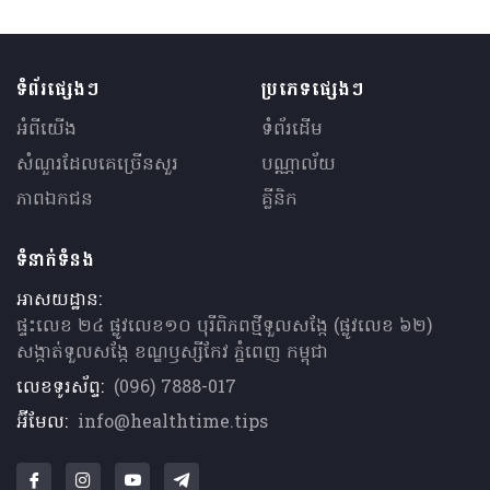
ទំព័រផ្សេងៗ
ប្រភេទផ្សេងៗ
អំពីយើង
ទំព័រដើម
សំណួរ​ដែលគេ​ច្រើន​សួរ
បណ្ណាល័យ
ភាពឯកជន
គ្លីនិក
ទំនាក់ទំនង
អាសយដ្ឋាន:
ផ្ទះលេខ ២៤ ផ្លូវលេខ១០ បុរីពិភពថ្មីទួលសង្កែ (ផ្លូវលេខ ៦២)
សង្កាត់ទួលសង្កែ ខណ្ឌឫស្សីកែវ ភ្នំពេញ កម្ពុជា
លេខទូរស័ព្ទ:
(096) 7888-017
អ៊ីមែល:
info@healthtime.tips