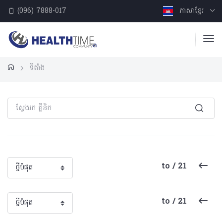
(096) 7888-017
ភាសាខ្មែរ
ទីតាំង
to / 21
to / 21