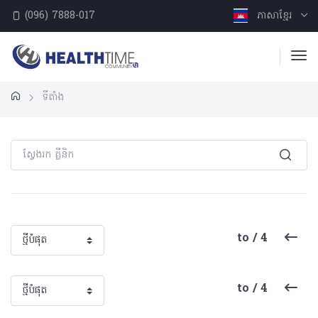
(096) 7888-017
ភាសាខ្មែរ
ទីតាំង
to / 4
to / 4