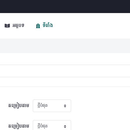
អត្ថបទ
ទីតាំង
តម្រៀបតាម
តម្រៀបតាម