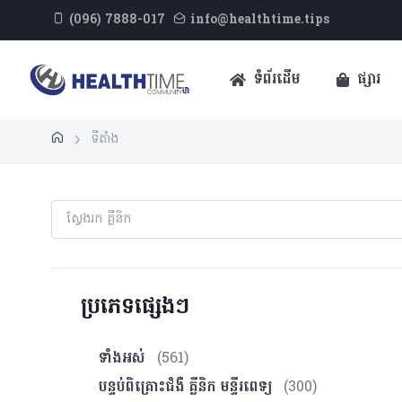
(096) 7888-017
info@healthtime.tips
ទំព័រដើម
ផ្សារ
ទីតាំង
ប្រភេទផ្សេងៗ
ទាំងអស់
(561)
បន្ទប់ពិគ្រោះ​ជំងឺ គ្លីនិក មន្ទីរពេទ្យ
(300)