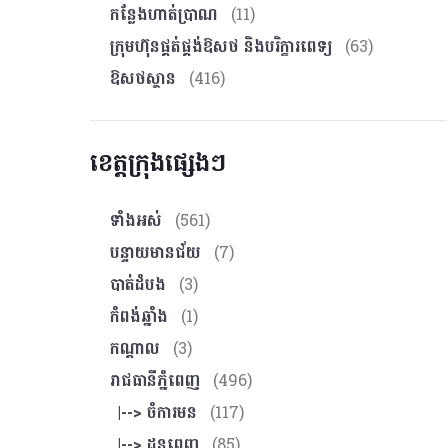
កន្លែងហាត់ប្រាណ
(11)
ក្រុមហ៊ុនផ្គត់ផ្គង់ឱសថ និងបរិក្ខារពេទ្យ
(63)
ឱសថស្ថាន
(416)
ខេត្តក្រុងផ្សេងៗ
ទាំងអស់
(561)
បន្ទាយមានជ័យ
(7)
បាត់ដំបង
(3)
កំពង់ឆ្នាំង
(1)
កណ្ដាល
(3)
រាជធានីភ្នំពេញ
(496)
|--> ចំការមន
(117)
|--> ដូនពេញ
(85)