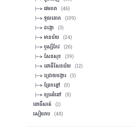
|--> ៧មករា
(46)
|--> ទួលគោក
(109)
|--> ដង្កោ
(3)
|--> មានជ័យ
(24)
|--> ឫស្សីកែវ
(26)
|--> សែនសុខ
(39)
|--> ពោធិ៍សែនជ័យ
(12)
|--> ជ្រោយចង្វារ
(3)
|--> ព្រែកព្នៅ
(0)
|--> ច្បារអំពៅ
(5)
ពោធិ៍សាត់
(1)
សៀមរាប
(48)