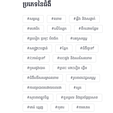
ប្រភេទនៃជំងឺ
#សម្ផស្ស
#ឈាម
#ឆ្អឹង និងសន្លាក់
#មហារីក​
#សើស្បែក
#ទឹកនោមផ្អែម
#ត្រចៀក ច្រមុះ បំពង់ក
#អេកូសាស្រ្ត
#សង្គ្រោះបន្ទាន់
#ភ្នែក​
#ជំងឺទូទៅ
#វះកាត់ទូទៅ
#បេះដូង​ និងសរសៃឈាម
#ឫសដូងបាត
#ក្រពះ ពោះវៀន ថ្លើម
#ជំងឺលើសសម្ពាធឈាម
#​រូបភាពវេជ្ជសាស្រ្ត
#ការព្យាបាលដោយ​ចលនា
#សួត
#សុខភាពផ្លូវចិត្ត
#ខួរក្បាល និងប្រព័ន្ធប្រសាទ
#មាត់ ធ្មេញ
#កុមារ
#កាមរោគ