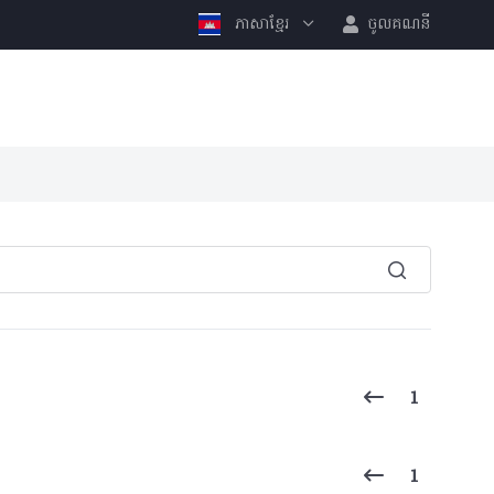
ភាសាខ្មែរ
ចូលគណនី
1
1