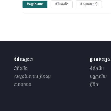
#តម្រងនោម
#វ៉ាក់សាំង
#សុខភាពស្រ្តី
ទំព័រផ្សេងៗ
ប្រភេទផ្សេ
អំពីយើង
ទំព័រដើម
សំណួរ​ដែលគេ​ច្រើន​សួរ
បណ្ណាល័យ
ភាពឯកជន
គ្លីនិក