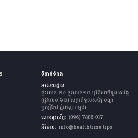
ងៗ
ទំនាក់ទំនង
អាសយដ្ឋាន:
ផ្ទះលេខ ២៤ ផ្លូវលេខ១០ បុរីពិភពថ្មីទួលសង្កែ
(ផ្លូវលេខ ៦២) សង្កាត់ទួលសង្កែ ខណ្ឌ
ឫស្សីកែវ ភ្នំពេញ កម្ពុជា
លេខទូរស័ព្ទ:
(096) 7888-017
អ៊ីមែល:
info@healthtime.tips