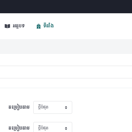
អត្ថបទ
ទីតាំង
តម្រៀបតាម
តម្រៀបតាម