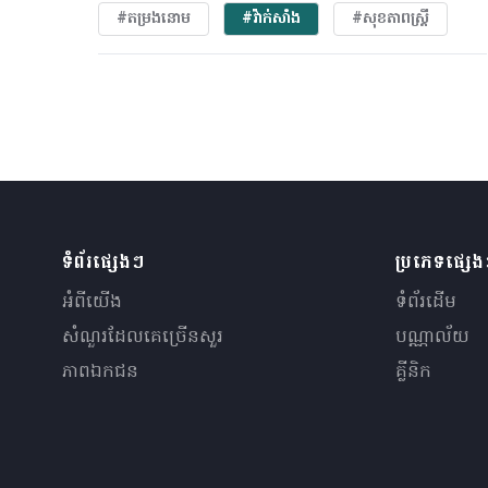
#តម្រងនោម
#វ៉ាក់សាំង
#សុខភាពស្រ្តី
ទំព័រផ្សេងៗ
ប្រភេទផ្សេ
អំពីយើង
ទំព័រដើម
សំណួរ​ដែលគេ​ច្រើន​សួរ
បណ្ណាល័យ
ភាពឯកជន
គ្លីនិក