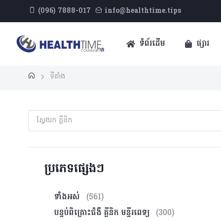
(096) 7888-017
info@healthtime.tips
ទំព័រដើម
ផ្សារ
ទីតាំង
ប្រភេទផ្សេងៗ
ទាំងអស់
(561)
បន្ទប់ពិគ្រោះ​ជំងឺ គ្លីនិក មន្ទីរពេទ្យ
(300)