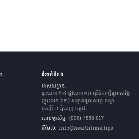
ងៗ
ទំនាក់ទំនង
អាសយដ្ឋាន:
ផ្ទះលេខ ២៤ ផ្លូវលេខ១០ បុរីពិភពថ្មីទួលសង្កែ
(ផ្លូវលេខ ៦២) សង្កាត់ទួលសង្កែ ខណ្ឌ
ឫស្សីកែវ ភ្នំពេញ កម្ពុជា
លេខទូរស័ព្ទ:
(096) 7888-017
អ៊ីមែល:
info@healthtime.tips