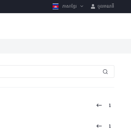
ភាសាខ្មែរ
ចូលគណនី
1
1