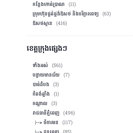
កន្លែងហាត់ប្រាណ
(11)
ក្រុមហ៊ុនផ្គត់ផ្គង់ឱសថ និងបរិក្ខារពេទ្យ
(63)
ឱសថស្ថាន
(416)
ខេត្តក្រុងផ្សេងៗ
ទាំងអស់
(561)
បន្ទាយមានជ័យ
(7)
បាត់ដំបង
(3)
កំពង់ឆ្នាំង
(1)
កណ្ដាល
(3)
រាជធានីភ្នំពេញ
(496)
|--> ចំការមន
(117)
|--> ដូនពេញ
(85)