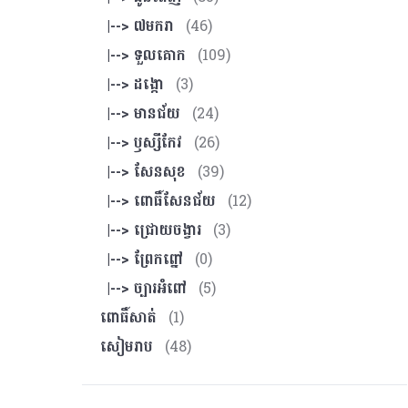
|--> ៧មករា
(46)
|--> ទួលគោក
(109)
|--> ដង្កោ
(3)
|--> មានជ័យ
(24)
|--> ឫស្សីកែវ
(26)
|--> សែនសុខ
(39)
|--> ពោធិ៍សែនជ័យ
(12)
|--> ជ្រោយចង្វារ
(3)
|--> ព្រែកព្នៅ
(0)
|--> ច្បារអំពៅ
(5)
ពោធិ៍សាត់
(1)
សៀមរាប
(48)