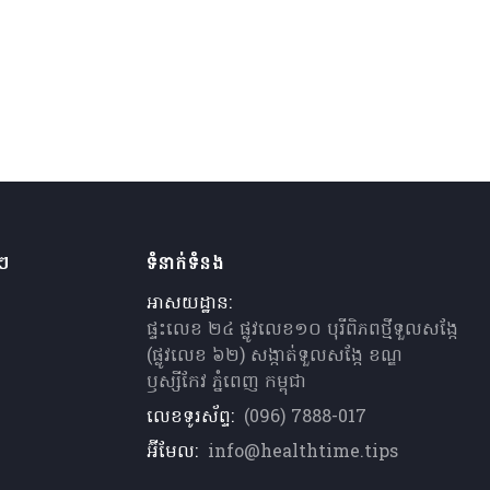
ងៗ
ទំនាក់ទំនង
អាសយដ្ឋាន:
ផ្ទះលេខ ២៤ ផ្លូវលេខ១០ បុរីពិភពថ្មីទួលសង្កែ
(ផ្លូវលេខ ៦២) សង្កាត់ទួលសង្កែ ខណ្ឌ
ឫស្សីកែវ ភ្នំពេញ កម្ពុជា
លេខទូរស័ព្ទ:
(096) 7888-017
អ៊ីមែល:
info@healthtime.tips