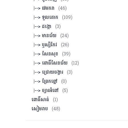
|--> ៧មករា
(46)
|--> ទួលគោក
(109)
|--> ដង្កោ
(3)
|--> មានជ័យ
(24)
|--> ឫស្សីកែវ
(26)
|--> សែនសុខ
(39)
|--> ពោធិ៍សែនជ័យ
(12)
|--> ជ្រោយចង្វារ
(3)
|--> ព្រែកព្នៅ
(0)
|--> ច្បារអំពៅ
(5)
ពោធិ៍សាត់
(1)
សៀមរាប
(48)