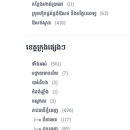
កន្លែងហាត់ប្រាណ
(11)
ក្រុមហ៊ុនផ្គត់ផ្គង់ឱសថ និងបរិក្ខារពេទ្យ
(63)
ឱសថស្ថាន
(416)
ខេត្តក្រុងផ្សេងៗ
ទាំងអស់
(561)
បន្ទាយមានជ័យ
(7)
បាត់ដំបង
(3)
កំពង់ឆ្នាំង
(1)
កណ្ដាល
(3)
រាជធានីភ្នំពេញ
(496)
|--> ចំការមន
(117)
|--> ដូនពេញ
(85)