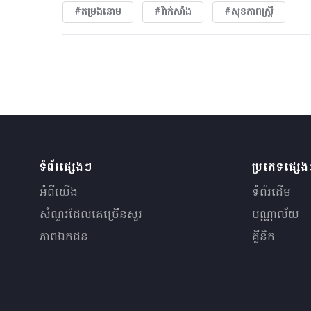
#តម្រងនោម
#វ៉ាក់សាំង
#សុខភាពស្រ្តី
ទំព័រផ្សេងៗ
ប្រភេទផ្សេ
អំពីយើង
ទំព័រដើម
សំណួរ​ដែលគេ​ច្រើន​សួរ
បណ្ណាល័យ
ភាពឯកជន
គ្លីនិក