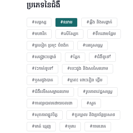
ប្រភេទនៃជំងឺ
#សម្ផស្ស
#ឈាម
#ឆ្អឹង និងសន្លាក់
#មហារីក​
#សើស្បែក
#ទឹកនោមផ្អែម
#ត្រចៀក ច្រមុះ បំពង់ក
#អេកូសាស្រ្ត
#សង្គ្រោះបន្ទាន់
#ភ្នែក​
#ជំងឺទូទៅ
#វះកាត់ទូទៅ
#បេះដូង​ និងសរសៃឈាម
#ឫសដូងបាត
#ក្រពះ ពោះវៀន ថ្លើម
#ជំងឺលើសសម្ពាធឈាម
#​រូបភាពវេជ្ជសាស្រ្ត
#ការព្យាបាលដោយ​ចលនា
#សួត
#សុខភាពផ្លូវចិត្ត
#ខួរក្បាល និងប្រព័ន្ធប្រសាទ
#មាត់ ធ្មេញ
#កុមារ
#កាមរោគ