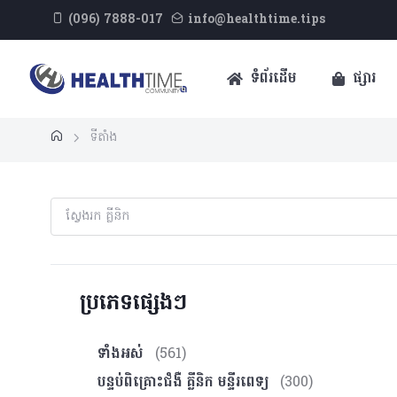
(096) 7888-017
info@healthtime.tips
ទំព័រដើម
ផ្សារ
ទីតាំង
ប្រភេទផ្សេងៗ
ទាំងអស់
(561)
បន្ទប់ពិគ្រោះ​ជំងឺ គ្លីនិក មន្ទីរពេទ្យ
(300)