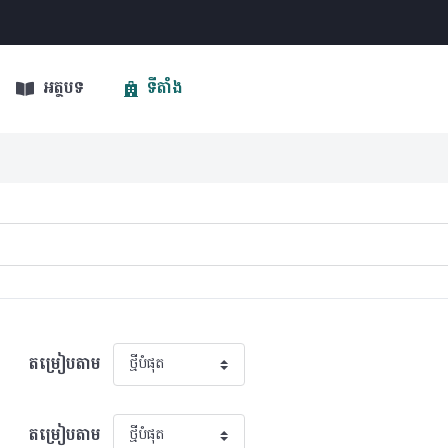
អត្ថបទ
ទីតាំង
តម្រៀបតាម
តម្រៀបតាម