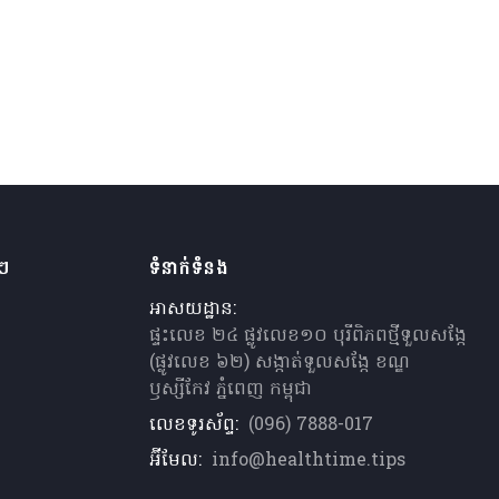
ងៗ
ទំនាក់ទំនង
អាសយដ្ឋាន:
ផ្ទះលេខ ២៤ ផ្លូវលេខ១០ បុរីពិភពថ្មីទួលសង្កែ
(ផ្លូវលេខ ៦២) សង្កាត់ទួលសង្កែ ខណ្ឌ
ឫស្សីកែវ ភ្នំពេញ កម្ពុជា
លេខទូរស័ព្ទ:
(096) 7888-017
អ៊ីមែល:
info@healthtime.tips