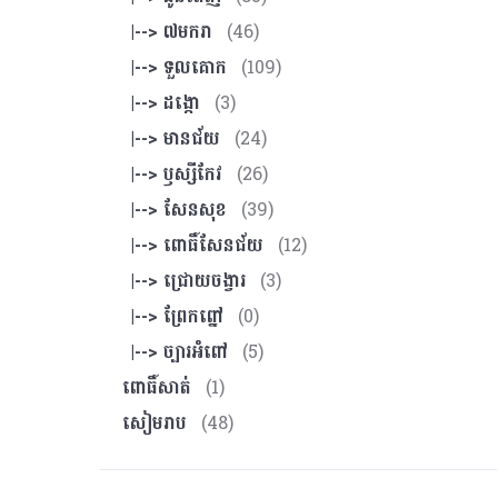
|--> ៧មករា
(46)
|--> ទួលគោក
(109)
|--> ដង្កោ
(3)
|--> មានជ័យ
(24)
|--> ឫស្សីកែវ
(26)
|--> សែនសុខ
(39)
|--> ពោធិ៍សែនជ័យ
(12)
|--> ជ្រោយចង្វារ
(3)
|--> ព្រែកព្នៅ
(0)
|--> ច្បារអំពៅ
(5)
ពោធិ៍សាត់
(1)
សៀមរាប
(48)