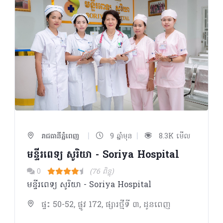
|
|
រាជធានីភ្នំពេញ
9 ឆ្នាំមុន
8.3K មើល
មន្ទីរពេទ្យ សូរិយា - Soriya Hospital
0
(76 ពិន្ទុ)
មន្ទីរពេទ្យ សូរិយា - Soriya Hospital
ផ្ទះ 50-52, ផ្លូវ 172, ផ្សារថ្មីទី ៣, ដូនពេញ