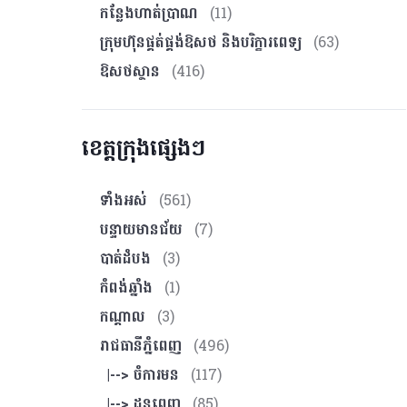
កន្លែងហាត់ប្រាណ
(11)
ក្រុមហ៊ុនផ្គត់ផ្គង់ឱសថ និងបរិក្ខារពេទ្យ
(63)
ឱសថស្ថាន
(416)
ខេត្តក្រុងផ្សេងៗ
ទាំងអស់
(561)
បន្ទាយមានជ័យ
(7)
បាត់ដំបង
(3)
កំពង់ឆ្នាំង
(1)
កណ្ដាល
(3)
រាជធានីភ្នំពេញ
(496)
|--> ចំការមន
(117)
|--> ដូនពេញ
(85)