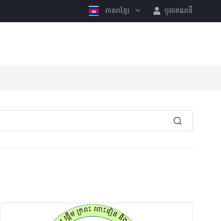
ភាសាខ្មែរ
ចូលគណនី