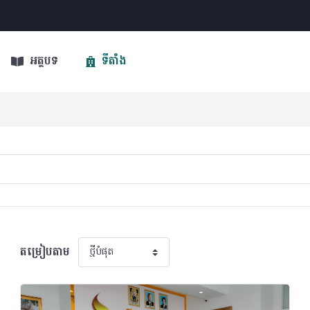
អត្ថបទ
ទីតាំង
តម្រៀបតាម