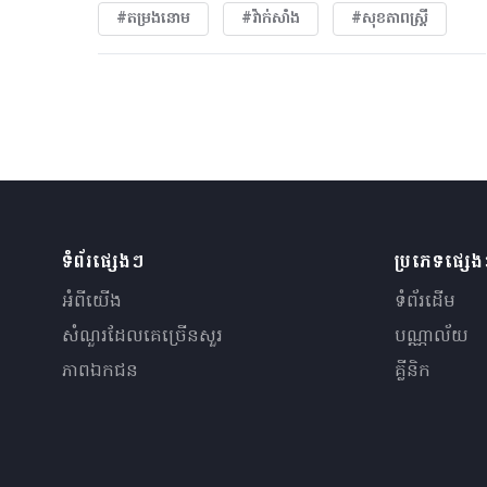
#តម្រងនោម
#វ៉ាក់សាំង
#សុខភាពស្រ្តី
ទំព័រផ្សេងៗ
ប្រភេទផ្សេ
អំពីយើង
ទំព័រដើម
សំណួរ​ដែលគេ​ច្រើន​សួរ
បណ្ណាល័យ
ភាពឯកជន
គ្លីនិក