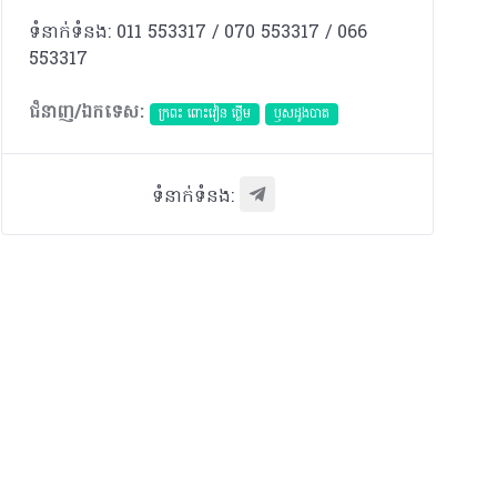
ទំនាក់ទំនង: 011 553317 / 070 553317 / 066
553317
ជំនាញ/ឯកទេស:
ក្រពះ ពោះវៀន ថ្លើម
ឫសដូងបាត
ទំនាក់ទំនង: