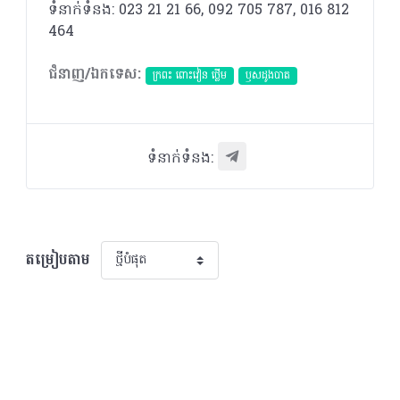
ទំនាក់ទំនង: 023 21 21 66, 092 705 787, 016 812
464
ជំនាញ/ឯកទេស:
ក្រពះ ពោះវៀន ថ្លើម
ឫសដូងបាត
ទំនាក់ទំនង:
តម្រៀបតាម