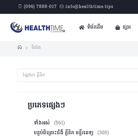
(096) 7888-017
info@healthtime.tips
ទំព័រដើម
ផ្សារ
ទីតាំង
ប្រភេទផ្សេងៗ
ទាំងអស់
(561)
បន្ទប់ពិគ្រោះ​ជំងឺ គ្លីនិក មន្ទីរពេទ្យ
(300)