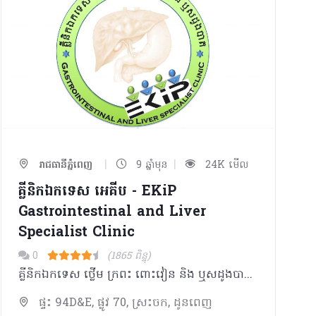
|
|
រាជធានីភ្នំពេញ
9 ឆ្នាំមុន
24K មើល
គ្លីនិកឯកទេស អេគីប - EKiP
Gastrointestinal and Liver
Specialist Clinic
0
(1865 ពិន្ទុ)
គ្លីនិកឯកទេស ថ្លេីម ក្រពះ ពោះវៀន និង ឬសដូងបាត ដែលផ្តល់សេវាកំរិតស្តង់ដារអន្តរជាតិ ដោយវេជ្ជបណ្ឌិតឯកទេសដែលបានបណ្តុះបណ្តាលនៅ សាកលវិទ្យាល័យវិទ្យាសាស្រ្ត័សុខាភិបាល និង ប្រទេសបារាំង ជប៉ុន សូមទំនាក់ទំនងលេខទូរសព្ទ័៖011 553317 / 070 553317 / 066 553317
ផ្ទះ 94D&E, ផ្លូវ 70, ស្រះចក, ដូនពេញ