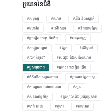
ប្រភេទនៃជំងឺ
#សម្ផស្ស
#ឈាម
#ឆ្អឹង និងសន្លាក់
#មហារីក​
#សើស្បែក
#ទឹកនោមផ្អែម
#ត្រចៀក ច្រមុះ បំពង់ក
#អេកូសាស្រ្ត
#សង្គ្រោះបន្ទាន់
#ភ្នែក​
#ជំងឺទូទៅ
#វះកាត់ទូទៅ
#បេះដូង​ និងសរសៃឈាម
#ឫសដូងបាត
#ក្រពះ ពោះវៀន ថ្លើម
#ជំងឺលើសសម្ពាធឈាម
#​រូបភាពវេជ្ជសាស្រ្ត
#ការព្យាបាលដោយ​ចលនា
#សួត
#សុខភាពផ្លូវចិត្ត
#ខួរក្បាល និងប្រព័ន្ធប្រសាទ
#មាត់ ធ្មេញ
#កុមារ
#កាមរោគ