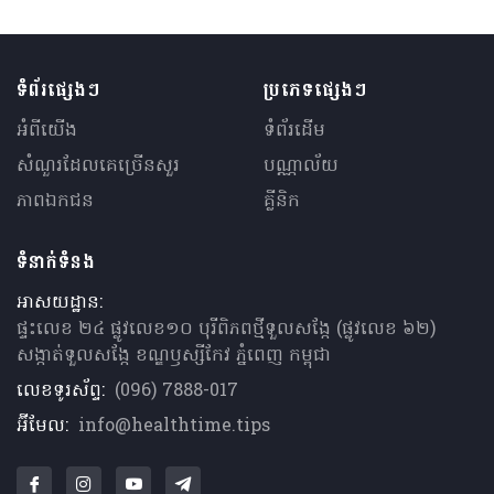
ទំព័រផ្សេងៗ
ប្រភេទផ្សេងៗ
អំពីយើង
ទំព័រដើម
សំណួរ​ដែលគេ​ច្រើន​សួរ
បណ្ណាល័យ
ភាពឯកជន
គ្លីនិក
ទំនាក់ទំនង
អាសយដ្ឋាន:
ផ្ទះលេខ ២៤ ផ្លូវលេខ១០ បុរីពិភពថ្មីទួលសង្កែ (ផ្លូវលេខ ៦២)
សង្កាត់ទួលសង្កែ ខណ្ឌឫស្សីកែវ ភ្នំពេញ កម្ពុជា
លេខទូរស័ព្ទ:
(096) 7888-017
អ៊ីមែល:
info@healthtime.tips