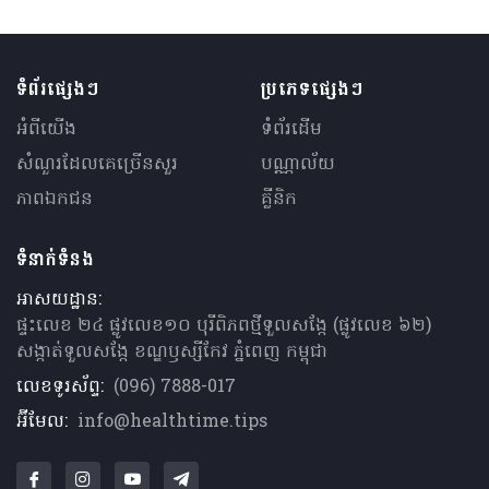
ទំព័រផ្សេងៗ
ប្រភេទផ្សេងៗ
អំពីយើង
ទំព័រដើម
សំណួរ​ដែលគេ​ច្រើន​សួរ
បណ្ណាល័យ
ភាពឯកជន
គ្លីនិក
ទំនាក់ទំនង
អាសយដ្ឋាន:
ផ្ទះលេខ ២៤ ផ្លូវលេខ១០ បុរីពិភពថ្មីទួលសង្កែ (ផ្លូវលេខ ៦២)
សង្កាត់ទួលសង្កែ ខណ្ឌឫស្សីកែវ ភ្នំពេញ កម្ពុជា
លេខទូរស័ព្ទ:
(096) 7888-017
អ៊ីមែល:
info@healthtime.tips