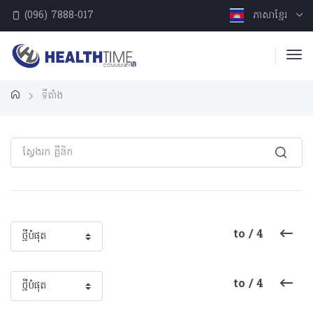
(096) 7888-017
ភាសាខ្មែរ
ទីតាំង
to / 4
to / 4