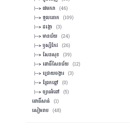
|--> ៧មករា
(46)
|--> ទួលគោក
(109)
|--> ដង្កោ
(3)
|--> មានជ័យ
(24)
|--> ឫស្សីកែវ
(26)
|--> សែនសុខ
(39)
|--> ពោធិ៍សែនជ័យ
(12)
|--> ជ្រោយចង្វារ
(3)
|--> ព្រែកព្នៅ
(0)
|--> ច្បារអំពៅ
(5)
ពោធិ៍សាត់
(1)
សៀមរាប
(48)