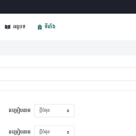
អត្ថបទ
ទីតាំង
តម្រៀបតាម
តម្រៀបតាម