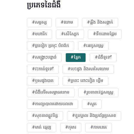
ប្រភេទនៃជំងឺ
#សម្ផស្ស
#ឈាម
#ឆ្អឹង និងសន្លាក់
#មហារីក​
#សើស្បែក
#ទឹកនោមផ្អែម
#ត្រចៀក ច្រមុះ បំពង់ក
#អេកូសាស្រ្ត
#សង្គ្រោះបន្ទាន់
#ភ្នែក​
#ជំងឺទូទៅ
#វះកាត់ទូទៅ
#បេះដូង​ និងសរសៃឈាម
#ឫសដូងបាត
#ក្រពះ ពោះវៀន ថ្លើម
#ជំងឺលើសសម្ពាធឈាម
#​រូបភាពវេជ្ជសាស្រ្ត
#ការព្យាបាលដោយ​ចលនា
#សួត
#សុខភាពផ្លូវចិត្ត
#ខួរក្បាល និងប្រព័ន្ធប្រសាទ
#មាត់ ធ្មេញ
#កុមារ
#កាមរោគ