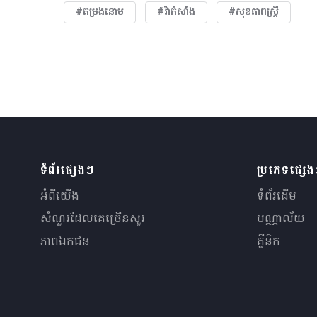
#តម្រងនោម
#វ៉ាក់សាំង
#សុខភាពស្រ្តី
ទំព័រផ្សេងៗ
ប្រភេទផ្សេ
អំពីយើង
ទំព័រដើម
សំណួរ​ដែលគេ​ច្រើន​សួរ
បណ្ណាល័យ
ភាពឯកជន
គ្លីនិក