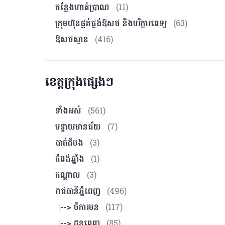
កន្លែងហាត់ប្រាណ
(11)
ក្រុមហ៊ុនផ្គត់ផ្គង់ឱសថ និងបរិក្ខារពេទ្យ
(63)
ឱសថស្ថាន
(416)
ខេត្តក្រុងផ្សេងៗ
ទាំងអស់
(561)
បន្ទាយមានជ័យ
(7)
បាត់ដំបង
(3)
កំពង់ឆ្នាំង
(1)
កណ្ដាល
(3)
រាជធានីភ្នំពេញ
(496)
|--> ចំការមន
(117)
|--> ដូនពេញ
(85)