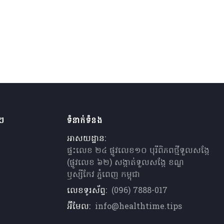
ងៗ
ទំនាក់ទំនង
អាសយដ្ឋាន:
ផ្ទះលេខ ២៤ ផ្លូវលេខ១០ បុរីពិភពថ្មីទួលសង្កែ
(ផ្លូវលេខ ៦២) សង្កាត់ទួលសង្កែ ខណ្ឌ
ឫស្សីកែវ ភ្នំពេញ កម្ពុជា
លេខទូរស័ព្ទ:
(096) 7888-017
អ៊ីមែល:
info@healthtime.tips