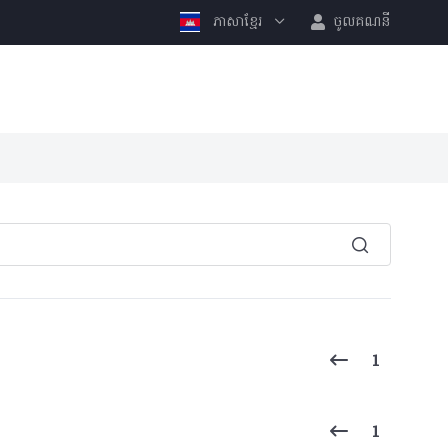
ភាសាខ្មែរ
ចូលគណនី
1
1