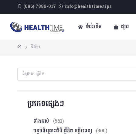
(096) 7888-017
info@healthtime.tips
ទំព័រដើម
ផ្សារ
ទីតាំង
ប្រភេទផ្សេងៗ
ទាំងអស់
(561)
បន្ទប់ពិគ្រោះ​ជំងឺ គ្លីនិក មន្ទីរពេទ្យ
(300)