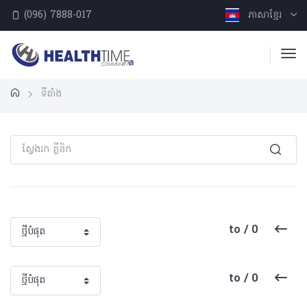
(096) 7888-017
ភាសាខ្មែរ
ទីតាំង
to / 0
to / 0