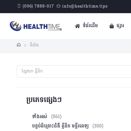
(096) 7888-017
info@healthtime.tips
ទំព័រដើម
ផ្សារ
ទីតាំង
ប្រភេទផ្សេងៗ
ទាំងអស់
(561)
បន្ទប់ពិគ្រោះ​ជំងឺ គ្លីនិក មន្ទីរពេទ្យ
(300)