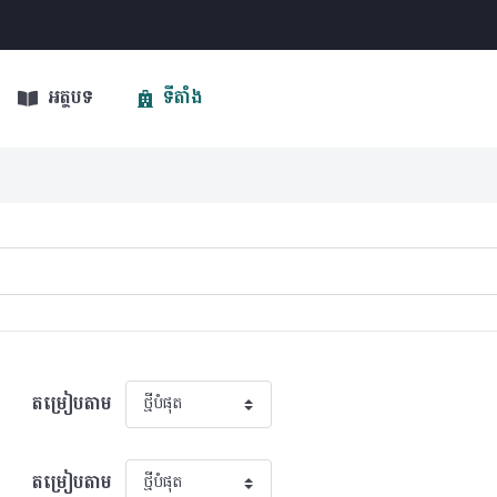
អត្ថបទ
ទីតាំង
តម្រៀបតាម
តម្រៀបតាម