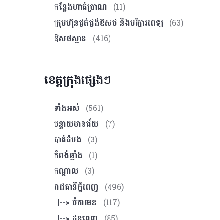
កន្លែងហាត់ប្រាណ
(11)
ក្រុមហ៊ុនផ្គត់ផ្គង់ឱសថ និងបរិក្ខារពេទ្យ
(63)
ឱសថស្ថាន
(416)
ខេត្តក្រុងផ្សេងៗ
ទាំងអស់
(561)
បន្ទាយមានជ័យ
(7)
បាត់ដំបង
(3)
កំពង់ឆ្នាំង
(1)
កណ្ដាល
(3)
រាជធានីភ្នំពេញ
(496)
|--> ចំការមន
(117)
|--> ដូនពេញ
(85)