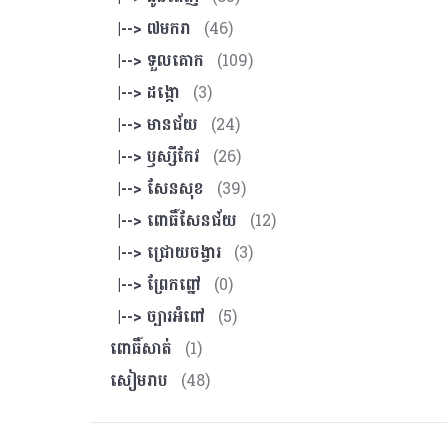
|--> ៧មករា
(46)
|--> ទួលគោក
(109)
|--> ដង្កោ
(3)
|--> មានជ័យ
(24)
|--> ឫស្សីកែវ
(26)
|--> សែនសុខ
(39)
|--> ពោធិ៍សែនជ័យ
(12)
|--> ជ្រោយចង្វារ
(3)
|--> ព្រែកព្នៅ
(0)
|--> ច្បារអំពៅ
(5)
ពោធិ៍សាត់
(1)
សៀមរាប
(48)