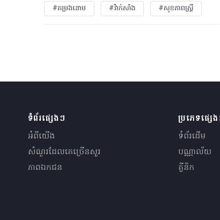
#តម្រងនោម
#វ៉ាក់សាំង
#សុខភាពស្រ្តី
ទំព័រផ្សេងៗ
ប្រភេទផ្សេ
អំពីយើង
ទំព័រដើម
សំណួរ​ដែលគេ​ច្រើន​សួរ
បណ្ណាល័យ
ភាពឯកជន
គ្លីនិក