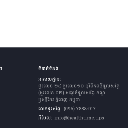
ងៗ
ទំនាក់ទំនង
អាសយដ្ឋាន:
ផ្ទះលេខ ២៤ ផ្លូវលេខ១០ បុរីពិភពថ្មីទួលសង្កែ
(ផ្លូវលេខ ៦២) សង្កាត់ទួលសង្កែ ខណ្ឌ
ឫស្សីកែវ ភ្នំពេញ កម្ពុជា
លេខទូរស័ព្ទ:
(096) 7888-017
អ៊ីមែល:
info@healthtime.tips