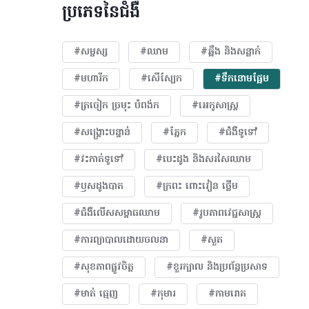
ប្រភេទនៃជំងឺ
#សម្ផស្ស
#ឈាម
#ឆ្អឹង និងសន្លាក់
#មហារីក​
#សើស្បែក
#ទឹកនោមផ្អែម
#ត្រចៀក ច្រមុះ បំពង់ក
#អេកូសាស្រ្ត
#សង្គ្រោះបន្ទាន់
#ភ្នែក​
#ជំងឺទូទៅ
#វះកាត់ទូទៅ
#បេះដូង​ និងសរសៃឈាម
#ឫសដូងបាត
#ក្រពះ ពោះវៀន ថ្លើម
#ជំងឺលើសសម្ពាធឈាម
#​រូបភាពវេជ្ជសាស្រ្ត
#ការព្យាបាលដោយ​ចលនា
#សួត
#សុខភាពផ្លូវចិត្ត
#ខួរក្បាល និងប្រព័ន្ធប្រសាទ
#មាត់ ធ្មេញ
#កុមារ
#កាមរោគ