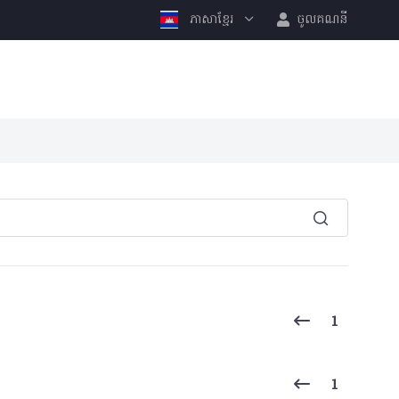
ភាសាខ្មែរ
ចូលគណនី
1
1