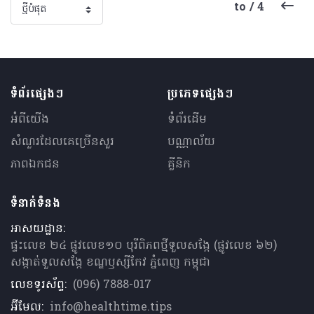
to / 4
ទំព័រផ្សេងៗ
ប្រភេទផ្សេងៗ
អំពីយើង
ទំព័រដើម
សំណួរ​ដែលគេ​ច្រើន​សួរ
បណ្ណាល័យ
ភាពឯកជន
គ្លីនិក
ទំនាក់ទំនង
អាសយដ្ឋាន:
ផ្ទះលេខ ២៤ ផ្លូវលេខ១០ បុរីពិភពថ្មីទួលសង្កែ (ផ្លូវលេខ ៦២)
សង្កាត់ទួលសង្កែ ខណ្ឌឫស្សីកែវ ភ្នំពេញ កម្ពុជា
លេខទូរស័ព្ទ:
(096) 7888-017
អ៊ីមែល:
info@healthtime.tips