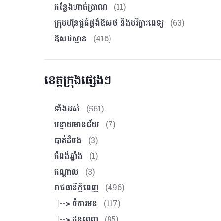
កន្លែងហាត់ប្រាណ
(11)
ក្រុមហ៊ុនផ្គត់ផ្គង់ឱសថ និងបរិក្ខារពេទ្យ
(63)
ឱសថស្ថាន
(416)
ខេត្តក្រុងផ្សេងៗ
ទាំងអស់
(561)
បន្ទាយមានជ័យ
(7)
បាត់ដំបង
(3)
កំពង់ឆ្នាំង
(1)
កណ្ដាល
(3)
រាជធានីភ្នំពេញ
(496)
|--> ចំការមន
(117)
|--> ដូនពេញ
(85)