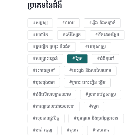
ប្រភេទនៃជំងឺ
#សម្ផស្ស
#ឈាម
#ឆ្អឹង និងសន្លាក់
#មហារីក​
#សើស្បែក
#ទឹកនោមផ្អែម
#ត្រចៀក ច្រមុះ បំពង់ក
#អេកូសាស្រ្ត
#សង្គ្រោះបន្ទាន់
#ភ្នែក​
#ជំងឺទូទៅ
#វះកាត់ទូទៅ
#បេះដូង​ និងសរសៃឈាម
#ឫសដូងបាត
#ក្រពះ ពោះវៀន ថ្លើម
#ជំងឺលើសសម្ពាធឈាម
#​រូបភាពវេជ្ជសាស្រ្ត
#ការព្យាបាលដោយ​ចលនា
#សួត
#សុខភាពផ្លូវចិត្ត
#ខួរក្បាល និងប្រព័ន្ធប្រសាទ
#មាត់ ធ្មេញ
#កុមារ
#កាមរោគ