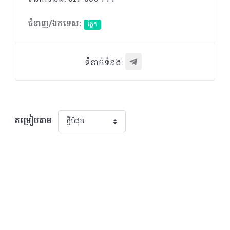
ជំនាញ/ឯកទេស:
ភ្នែក​
ទំនាក់ទំនង:
តម្រៀបតាម