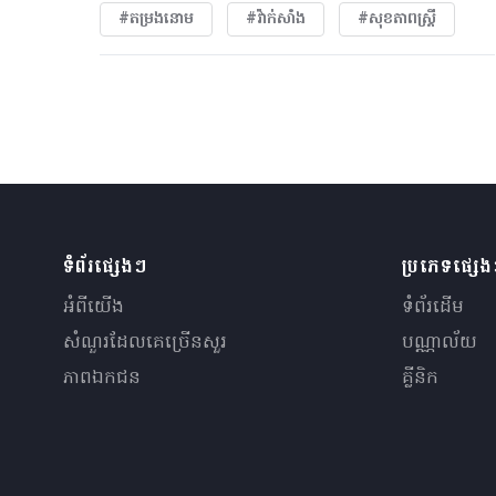
#តម្រងនោម
#វ៉ាក់សាំង
#សុខភាពស្រ្តី
ទំព័រផ្សេងៗ
ប្រភេទផ្សេ
អំពីយើង
ទំព័រដើម
សំណួរ​ដែលគេ​ច្រើន​សួរ
បណ្ណាល័យ
ភាពឯកជន
គ្លីនិក