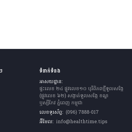
ងៗ
ទំនាក់ទំនង
អាសយដ្ឋាន:
ផ្ទះលេខ ២៤ ផ្លូវលេខ១០ បុរីពិភពថ្មីទួលសង្កែ
(ផ្លូវលេខ ៦២) សង្កាត់ទួលសង្កែ ខណ្ឌ
ឫស្សីកែវ ភ្នំពេញ កម្ពុជា
លេខទូរស័ព្ទ:
(096) 7888-017
អ៊ីមែល:
info@healthtime.tips