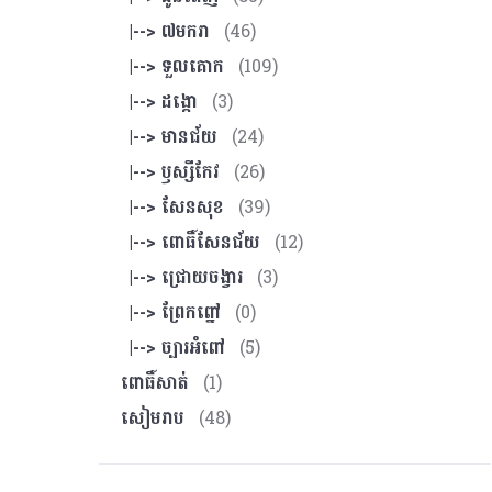
|--> ៧មករា
(46)
|--> ទួលគោក
(109)
|--> ដង្កោ
(3)
|--> មានជ័យ
(24)
|--> ឫស្សីកែវ
(26)
|--> សែនសុខ
(39)
|--> ពោធិ៍សែនជ័យ
(12)
|--> ជ្រោយចង្វារ
(3)
|--> ព្រែកព្នៅ
(0)
|--> ច្បារអំពៅ
(5)
ពោធិ៍សាត់
(1)
សៀមរាប
(48)