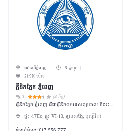
|
|
រាជធានីភ្នំពេញ
8 ឆ្នាំមុន
21.9K មើល
គ្លីនិកភ្នែក ភ្នំពេញ
0
(4 ពិន្ទុ)
គ្លីនិកភ្នែក ភ្នំពេញ គឺជាគ្លីនិកឯកទេសព្យាបាល និងវះកាត់ភ្នែក ហើយក៏ជាមជ្ឈមណ្ឌល ព្យាបាលជំងឺទឺកដក់ដំបូងគេនៅក្នុងប្រទេស។ យើងផ្តោត សំខាន់លើការផ្តល់សេវាល្អដល់អតិថិជន ដោយតម្លៃសមរម្យ និងមានការយកចិត្តទុកដាក់ខ្ពស់។
ផ្ទះ 47Eo, ផ្លូវ VI-13, ទួលសង្កែ, ឫស្សីកែវ
ទំនាក់ទំនង: 017 556 777