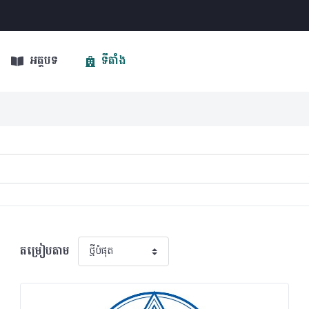
អត្ថបទ
ទីតាំង
តម្រៀបតាម