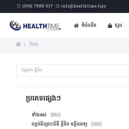
(096) 7888-017
info@healthtime.tips
ទំព័រដើម
ផ្សារ
ទីតាំង
ប្រភេទផ្សេងៗ
ទាំងអស់
(561)
បន្ទប់ពិគ្រោះ​ជំងឺ គ្លីនិក មន្ទីរពេទ្យ
(300)