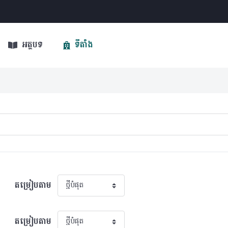
អត្ថបទ
ទីតាំង
តម្រៀបតាម
តម្រៀបតាម