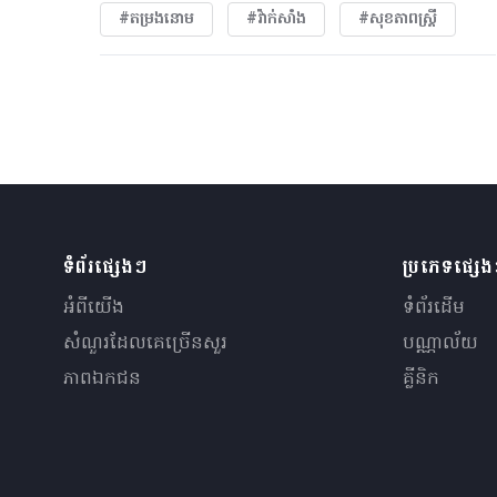
#តម្រងនោម
#វ៉ាក់សាំង
#សុខភាពស្រ្តី
ទំព័រផ្សេងៗ
ប្រភេទផ្សេ
អំពីយើង
ទំព័រដើម
សំណួរ​ដែលគេ​ច្រើន​សួរ
បណ្ណាល័យ
ភាពឯកជន
គ្លីនិក