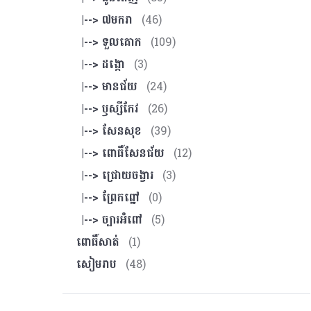
|--> ៧មករា
(46)
|--> ទួលគោក
(109)
|--> ដង្កោ
(3)
|--> មានជ័យ
(24)
|--> ឫស្សីកែវ
(26)
|--> សែនសុខ
(39)
|--> ពោធិ៍សែនជ័យ
(12)
|--> ជ្រោយចង្វារ
(3)
|--> ព្រែកព្នៅ
(0)
|--> ច្បារអំពៅ
(5)
ពោធិ៍សាត់
(1)
សៀមរាប
(48)