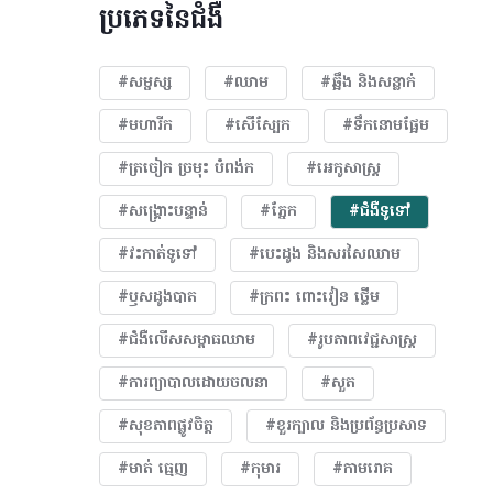
ប្រភេទនៃជំងឺ
#សម្ផស្ស
#ឈាម
#ឆ្អឹង និងសន្លាក់
#មហារីក​
#សើស្បែក
#ទឹកនោមផ្អែម
#ត្រចៀក ច្រមុះ បំពង់ក
#អេកូសាស្រ្ត
#សង្គ្រោះបន្ទាន់
#ភ្នែក​
#ជំងឺទូទៅ
#វះកាត់ទូទៅ
#បេះដូង​ និងសរសៃឈាម
#ឫសដូងបាត
#ក្រពះ ពោះវៀន ថ្លើម
#ជំងឺលើសសម្ពាធឈាម
#​រូបភាពវេជ្ជសាស្រ្ត
#ការព្យាបាលដោយ​ចលនា
#សួត
#សុខភាពផ្លូវចិត្ត
#ខួរក្បាល និងប្រព័ន្ធប្រសាទ
#មាត់ ធ្មេញ
#កុមារ
#កាមរោគ