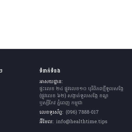
ងៗ
ទំនាក់ទំនង
អាសយដ្ឋាន:
ផ្ទះលេខ ២៤ ផ្លូវលេខ១០ បុរីពិភពថ្មីទួលសង្កែ
(ផ្លូវលេខ ៦២) សង្កាត់ទួលសង្កែ ខណ្ឌ
ឫស្សីកែវ ភ្នំពេញ កម្ពុជា
លេខទូរស័ព្ទ:
(096) 7888-017
អ៊ីមែល:
info@healthtime.tips