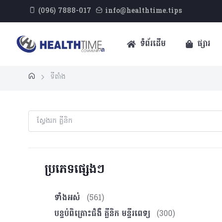
(096) 7888-017
info@healthtime.tips
ទំព័រដើម
ផ្សារ
ទីតាំង
ប្រភេទផ្សេងៗ
ទាំងអស់
(561)
បន្ទប់ពិគ្រោះ​ជំងឺ គ្លីនិក មន្ទីរពេទ្យ
(300)