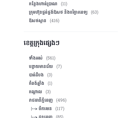
កន្លែងហាត់ប្រាណ
(11)
ក្រុមហ៊ុនផ្គត់ផ្គង់ឱសថ និងបរិក្ខារពេទ្យ
(63)
ឱសថស្ថាន
(416)
ខេត្តក្រុងផ្សេងៗ
ទាំងអស់
(561)
បន្ទាយមានជ័យ
(7)
បាត់ដំបង
(3)
កំពង់ឆ្នាំង
(1)
កណ្ដាល
(3)
រាជធានីភ្នំពេញ
(496)
|--> ចំការមន
(117)
|--> ដូនពេញ
(85)