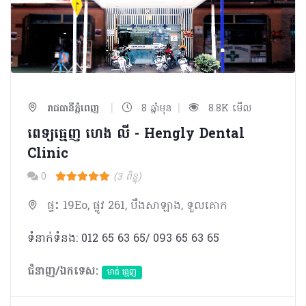
|
|
រាជធានីភ្នំពេញ
8 ឆ្នាំមុន
8.8K មើល
ពេទ្យធ្មេញ ហេង លី - Hengly Dental
Clinic
0
(3 ពិន្ទុ)
ផ្ទះ 19Eo, ផ្លូវ 261, បឹងសាឡាង, ទួលគោក
ទំនាក់ទំនង: 012 65 63 65/ 093 65 63 65
ជំនាញ/ឯកទេស:
មាត់ ធ្មេញ