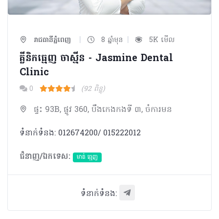
|
|
រាជធានីភ្នំពេញ
8 ឆ្នាំមុន
5K មើល
គ្លីនិកធ្មេញ ចាស្មីន - Jasmine Dental
Clinic
0
(92 ពិន្ទុ)
ផ្ទះ 93B, ផ្លូវ 360, បឹងកេងកងទី ៣, ចំការមន
ទំនាក់ទំនង: 012674200/ 015222012
ជំនាញ/ឯកទេស:
មាត់ ធ្មេញ
ទំនាក់ទំនង: