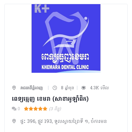
|
|
រាជធានីភ្នំពេញ
8 ឆ្នាំមុន
4.3K មើល
ពេទ្យធ្មេញ ខេមរា (សាខាអូឡាំពិក)
0
(3 ពិន្ទុ)
ផ្ទះ 396, ផ្លូវ 193, ទួលស្វាយព្រៃទី ១, ចំការមន