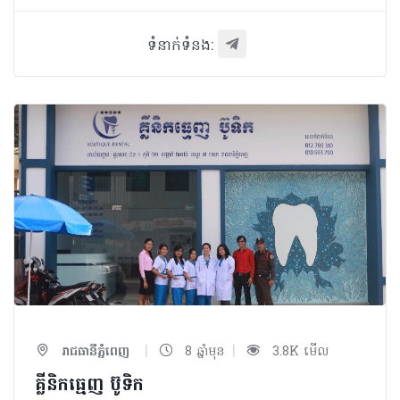
ទំនាក់ទំនង:
|
|
រាជធានីភ្នំពេញ
8 ឆ្នាំមុន
3.8K មើល
គ្លីនិកធ្មេញ ប៊ូទិក