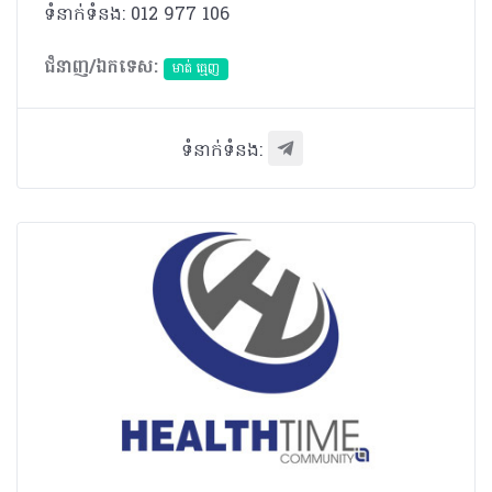
ទំនាក់ទំនង: 012 977 106
ជំនាញ/ឯកទេស:
មាត់ ធ្មេញ
ទំនាក់ទំនង: