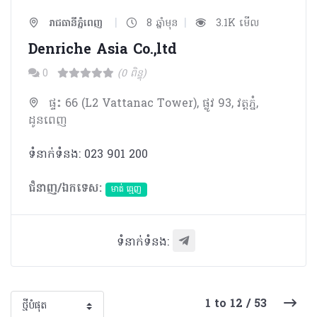
|
|
រាជធានីភ្នំពេញ
8 ឆ្នាំមុន
3.1K មើល
Denriche Asia Co.,ltd
0
(0 ពិន្ទុ)
ផ្ទះ 66 (L2 Vattanac Tower), ផ្លូវ 93, វត្ដភ្នំ,
ដូនពេញ
ទំនាក់ទំនង: 023 901 200
ជំនាញ/ឯកទេស:
មាត់ ធ្មេញ
ទំនាក់ទំនង:
1 to 12 / 53