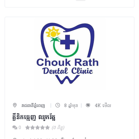
|
|
រាជធានីភ្នំពេញ
8 ឆ្នាំមុន
4K មើល
គ្លីនិកធ្មេញ ឈូករ័ត្ន
0
(0 ពិន្ទុ)