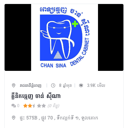
|
|
រាជធានីភ្នំពេញ
8 ឆ្នាំមុន
3.9K មើល
គ្លីនិកធ្មេញ ចាន់ ស៊ីណា​
0
(0 ពិន្ទុ)
ផ្ទះ 575B , ផ្លូវ 70 , ទឹកល្អក់ទី ១, ទួលគោក