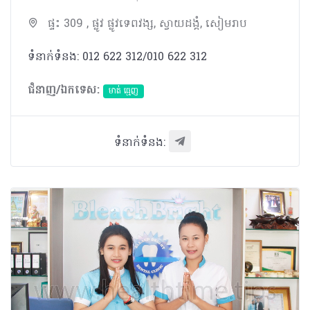
ផ្ទះ 309 , ផ្លូវ ផ្លូវទេពវង្ស, ស្វាយដង្គំ, សៀមរាប
ទំនាក់ទំនង: 012 622 312/010 622 312
ជំនាញ/ឯកទេស:
មាត់ ធ្មេញ
ទំនាក់ទំនង: