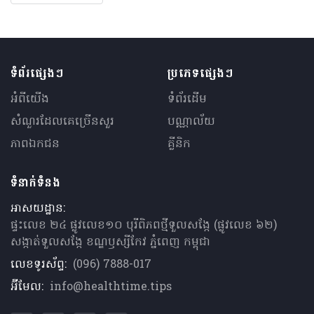
ទំព័រផ្សេងៗ
ប្រភេទផ្សេងៗ
អំពីយើង
ទំព័រដើម
សំណួរ​ដែលគេ​ច្រើន​សួរ
បណ្ណាល័យ
ភាពឯកជន
គ្លីនិក
ទំនាក់ទំនង
អាសយដ្ឋាន:
ផ្ទះលេខ ២៤ ផ្លូវលេខ១០ បុរីពិភពថ្មីទួលសង្កែ (ផ្លូវលេខ ៦២)
សង្កាត់ទួលសង្កែ ខណ្ឌឫស្សីកែវ ភ្នំពេញ កម្ពុជា
លេខទូរស័ព្ទ:
(096) 7888-017
អ៊ីមែល:
info@healthtime.tips