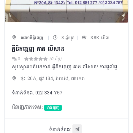
|
|
រាជធានីភ្នំពេញ
8 ឆ្នាំមុន
3.8K មើល
គ្លីនិកធ្មេញ គាត លីសាន​
0
(0 ពិន្ទុ)
សូមស្វាគមន៏មកកាន់ គ្លីនិកធ្មេញ គាត លីសាន! ការផ្តល់ជូននូវសេវាកម្មល្អ គួបសមនិងការមើលថែទាំ និងយកចិត្តទុកដាក់យ៉ាងឌិតដល់ ប្រកបដោយក្រមសីលធម៍ខ្ពស់ពីសំណាក់ គ្រូពេទ្យធ្មេញ និងជំនួយការដែលមានជំនាញច្បាស់លាស់ និងមានបទពិសោធន៏ច្រើនឆ្នាំ។ គ្រូពេទ្យធ្មេញនីមួយៗសុទ្ធតែបានបញ្ចប់ការសិក្សា នៅក្នុងស្រុក និងក្រៅប្រទេស ដែលមានអាជ្ញាប័ណ្ណត្រឹមត្រូវពីក្រសួងសុខាភិបាល។
ផ្ទះ 20A, ផ្លូវ 134, វាលវង់, ៧មករា
ទំនាក់ទំនង: 012 334 757
ជំនាញ/ឯកទេស:
មាត់ ធ្មេញ
ទំនាក់ទំនង: