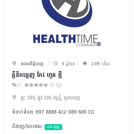
|
|
រាជធានីភ្នំពេញ
8 ឆ្នាំមុន
2.8K មើល
គ្លីនិកធ្មេញ កែវ ហួត ថ្មី
0
(0 ពិន្ទុ)
ផ្ទះ 103, ផ្លូវ 110, វត្ដភ្នំ, ដូនពេញ
ទំនាក់ទំនង: 097 8888 411/ 089 600 111
ជំនាញ/ឯកទេស:
មាត់ ធ្មេញ