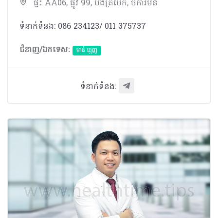
ផ្ទះ AA06, ផ្លូវ 99, បឹងត្របែក, ចំការមន
ទំនាក់ទំនង: 086 234123/ 011 375737
ជំនាញ/ឯកទេស:
មាត់ ធ្មេញ
ទំនាក់ទំនង: