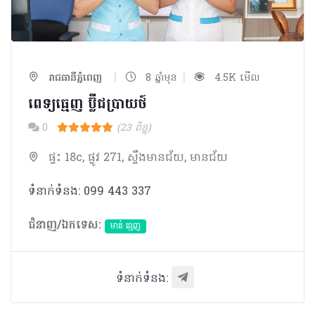
|
|
រាជធានីភ្នំពេញ
8 ឆ្នាំមុន
4.5K មើល
ពេទ្យធ្មេញ ប្ល៊ីជប្រាយថ៍
0
(23 ពិន្ទុ)
ផ្ទះ 18c, ផ្លូវ 271, ស្ទឹងមានជ័យ, មានជ័យ
ទំនាក់ទំនង: 099 443 337
ជំនាញ/ឯកទេស:
មាត់ ធ្មេញ
ទំនាក់ទំនង: