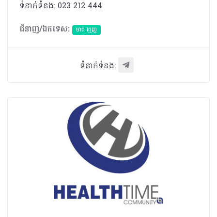
ទំនាក់ទំនង: 023 212 444
ជំនាញ/ឯកទេស:
មាត់ ធ្មេញ
ទំនាក់ទំនង: