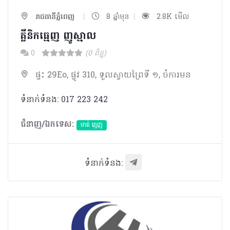
|
|
រាជធានីភ្នំពេញ
8 ឆ្នាំមុន
2.8K មើល
គ្លីនិកធ្មេញ ញូស្មាល​
0
(0 ពិន្ទុ)
ផ្ទះ 29Eo, ផ្លូវ 310, ទួលស្វាយព្រៃទី ១, ចំការមន
ទំនាក់ទំនង: 017 223 242
ជំនាញ/ឯកទេស:
មាត់ ធ្មេញ
ទំនាក់ទំនង: