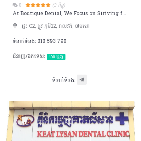
0
(3 ពិន្ទុ)
At Boutique Dental, We Focus on Striving for Excellent Dentistry.
ផ្ទះ C2, ផ្លូវ ភូមិ12, វាលវង់, ៧មករា
ទំនាក់ទំនង: 010 593 790
ជំនាញ/ឯកទេស:
មាត់ ធ្មេញ
ទំនាក់ទំនង: