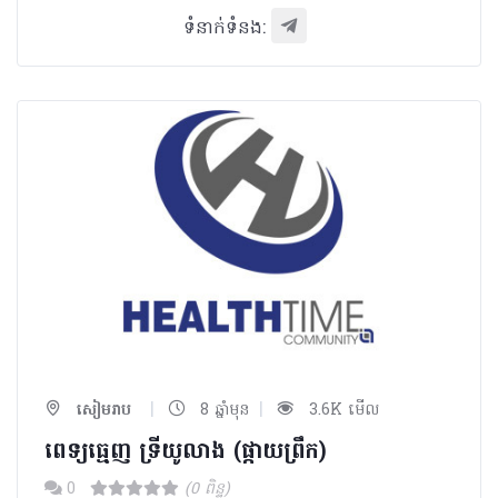
ទំនាក់ទំនង:
|
|
សៀមរាប
8 ឆ្នាំមុន
3.6K មើល
ពេទ្យធ្មេញ ទ្រីយូលាង (ផ្កាយព្រឹក)
0
(0 ពិន្ទុ)