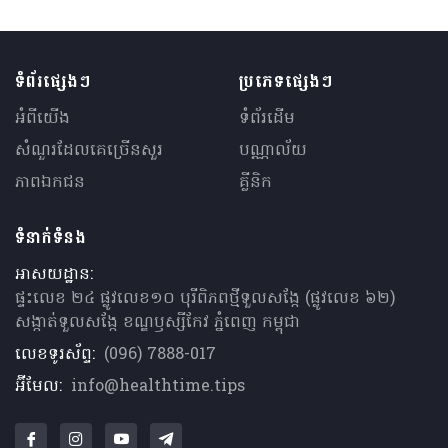
ទំព័រផ្សេងៗ
ប្រភេទផ្សេងៗ
អំពីយើង
ទំព័រដើម
សំណួរ​ដែលគេ​ច្រើន​សួរ
បណ្ណាល័យ
ភាពឯកជន
គ្លីនិក
ទំនាក់ទំនង
អាសយដ្ឋាន:
ផ្ទះលេខ ២៤ ផ្លូវលេខ១០ បុរីពិភពថ្មីទួលសង្កែ (ផ្លូវលេខ ៦២)
សង្កាត់ទួលសង្កែ ខណ្ឌឫស្សីកែវ ភ្នំពេញ កម្ពុជា
លេខទូរស័ព្ទ:
(096) 7888-017
អ៊ីមែល:
info@healthtime.tips