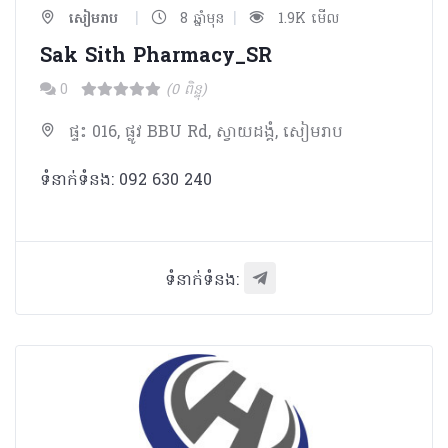
|
|
សៀមរាប
8 ឆ្នាំមុន
1.9K មើល
Sak Sith Pharmacy_SR
0
(0 ពិន្ទុ)
ផ្ទះ 016, ផ្លូវ BBU Rd, ស្វាយដង្គំ, សៀមរាប
ទំនាក់ទំនង: 092 630 240
ទំនាក់ទំនង: