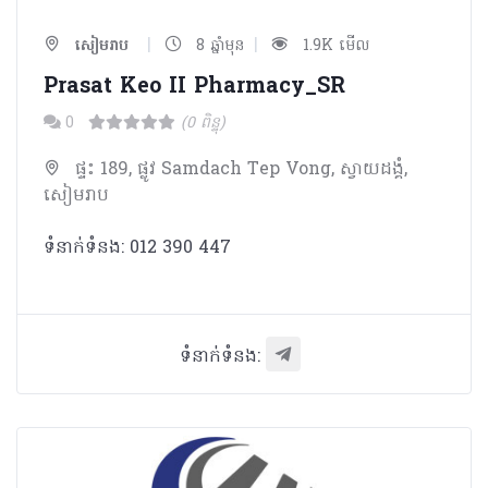
|
|
សៀមរាប
8 ឆ្នាំមុន
1.9K មើល
Prasat Keo II Pharmacy_SR
0
(0 ពិន្ទុ)
ផ្ទះ 189, ផ្លូវ Samdach Tep Vong, ស្វាយដង្គំ,
សៀមរាប
ទំនាក់ទំនង: 012 390 447
ទំនាក់ទំនង: