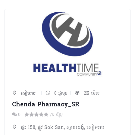
|
|
សៀមរាប
8 ឆ្នាំមុន
2K មើល
Chenda Pharmacy_SR
0
(0 ពិន្ទុ)
ផ្ទះ 158, ផ្លូវ Sok San, ស្វាយដង្គំ, សៀមរាប