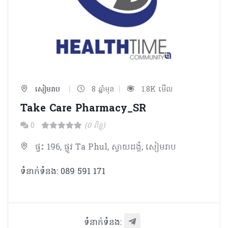
|
|
សៀមរាប
8 ឆ្នាំមុន
1.8K មើល
Take Care Pharmacy_SR
0
(0 ពិន្ទុ)
ផ្ទះ 196, ផ្លូវ Ta Phul, ស្វាយដង្គំ, សៀមរាប
ទំនាក់ទំនង: 089 591 171
ទំនាក់ទំនង: