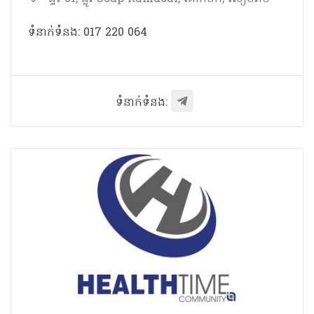
ទំនាក់ទំនង: 017 220 064
ទំនាក់ទំនង: