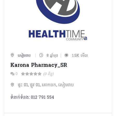
|
|
សៀមរាប
8 ឆ្នាំមុន
1.5K មើល
Karona Pharmacy_SR
0
(0 ពិន្ទុ)
ផ្ទះ 01, ផ្លូវ 01, គោកចក, សៀមរាប
ទំនាក់ទំនង: 012 791 554