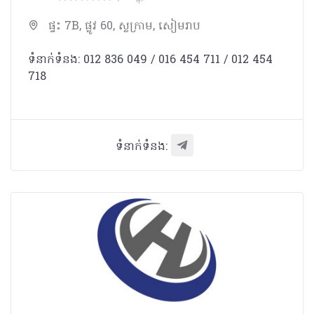
ផ្ទះ 7B, ផ្លូវ 60, ស្លក្រាម, សៀមរាប
ទំនាក់ទំនង: 012 836 049​ / 016 454 711 / 012 454
718
ទំនាក់ទំនង: