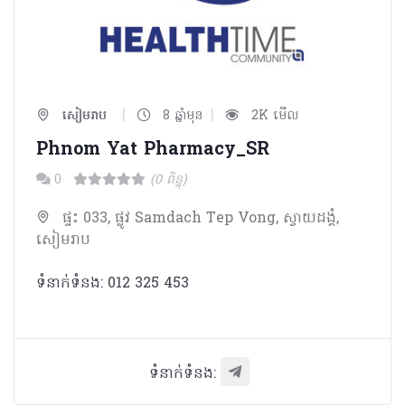
|
|
សៀមរាប
8 ឆ្នាំមុន
2K មើល
Phnom Yat Pharmacy_SR
0
(0 ពិន្ទុ)
ផ្ទះ 033, ផ្លូវ Samdach Tep Vong, ស្វាយដង្គំ,
សៀមរាប
ទំនាក់ទំនង: 012 325 453
ទំនាក់ទំនង: