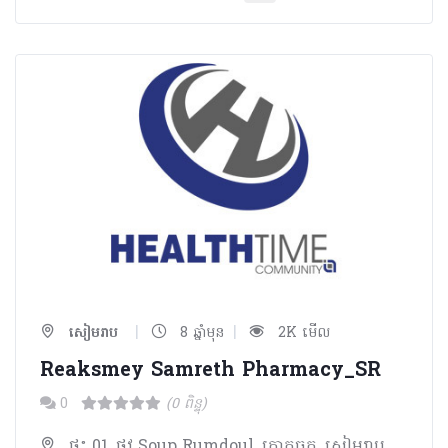
|
|
សៀមរាប
8 ឆ្នាំមុន
2K មើល
Reaksmey Samreth Pharmacy_SR
0
(0 ពិន្ទុ)
ផ្ទះ 01, ផ្លូវ Soup Rumdoul, គោកចក, សៀមរាប