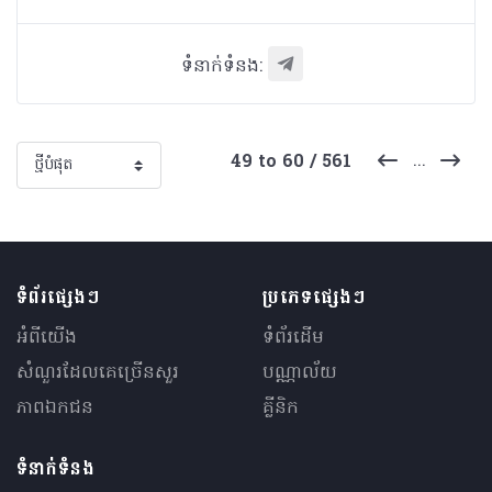
ទំនាក់ទំនង:
...
49 to 60 / 561
ទំព័រផ្សេងៗ
ប្រភេទផ្សេងៗ
អំពីយើង
ទំព័រដើម
សំណួរ​ដែលគេ​ច្រើន​សួរ
បណ្ណាល័យ
ភាពឯកជន
គ្លីនិក
ទំនាក់ទំនង