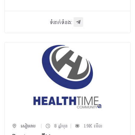
ទំនាក់ទំនង:
|
|
សៀមរាប
8 ឆ្នាំមុន
1.9K មើល