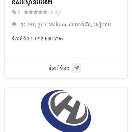
ឱសថស្ថានយើង២
0
(0 ពិន្ទុ)
ផ្ទះ 197, ផ្លូវ 7 Makara, សាលាកំរើក, សៀមរាប
ទំនាក់ទំនង: 092 630 796
ទំនាក់ទំនង: