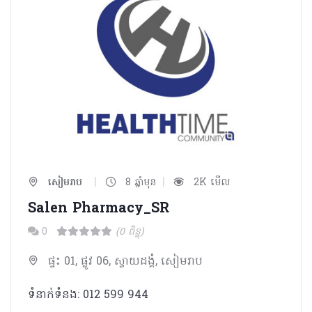
|
|
សៀមរាប
8 ឆ្នាំមុន
2K មើល
Salen Pharmacy_SR
0
(0 ពិន្ទុ)
ផ្ទះ 01, ផ្លូវ 06, ស្វាយដង្គំ, សៀមរាប
ទំនាក់ទំនង: 012 599 944