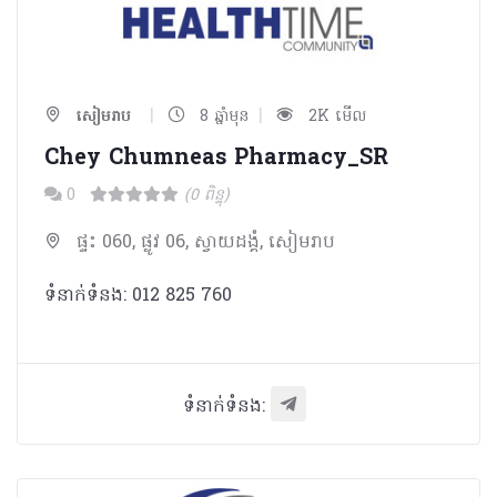
|
|
សៀមរាប
8 ឆ្នាំមុន
2K មើល
Chey Chumneas Pharmacy_SR
0
(0 ពិន្ទុ)
ផ្ទះ 060, ផ្លូវ 06, ស្វាយដង្គំ, សៀមរាប
ទំនាក់ទំនង: 012 825 760
ទំនាក់ទំនង: