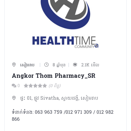
|
|
សៀមរាប
8 ឆ្នាំមុន
2.1K មើល
Angkor Thom Pharmacy_SR
0
(0 ពិន្ទុ)
ផ្ទះ 01, ផ្លូវ Sivatha, ស្វាយដង្គំ, សៀមរាប
ទំនាក់ទំនង: 063 963 759 /012 971 309 / 012 982
866