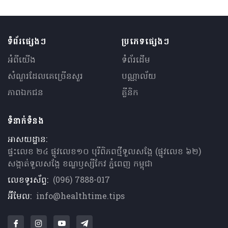
ទំព័រផ្សេងៗ
ប្រភេទផ្សេងៗ
អំពីយើង
ទំព័រដើម
សំណួរ​ដែលគេ​ច្រើន​សួរ
បណ្ណាល័យ
ភាពឯកជន
គ្លីនិក
ទំនាក់ទំនង
អាសយដ្ឋាន:
ផ្ទះលេខ ២៤ ផ្លូវលេខ១០ បុរីពិភពថ្មីទួលសង្កែ (ផ្លូវលេខ ៦២)
សង្កាត់ទួលសង្កែ ខណ្ឌឫស្សីកែវ ភ្នំពេញ កម្ពុជា
លេខទូរស័ព្ទ:
(096) 7888-017
អ៊ីមែល:
info@healthtime.tips