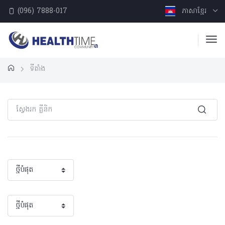
(096) 7888-017
ភាសាខ្មែរ
ទីតាំង