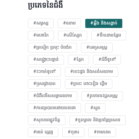
ប្រភេទនៃជំងឺ
#សម្ផស្ស
#ឈាម
#ឆ្អឹង និងសន្លាក់
#មហារីក​
#សើស្បែក
#ទឹកនោមផ្អែម
#ត្រចៀក ច្រមុះ បំពង់ក
#អេកូសាស្រ្ត
#សង្គ្រោះបន្ទាន់
#ភ្នែក​
#ជំងឺទូទៅ
#វះកាត់ទូទៅ
#បេះដូង​ និងសរសៃឈាម
#ឫសដូងបាត
#ក្រពះ ពោះវៀន ថ្លើម
#ជំងឺលើសសម្ពាធឈាម
#​រូបភាពវេជ្ជសាស្រ្ត
#ការព្យាបាលដោយ​ចលនា
#សួត
#សុខភាពផ្លូវចិត្ត
#ខួរក្បាល និងប្រព័ន្ធប្រសាទ
#មាត់ ធ្មេញ
#កុមារ
#កាមរោគ