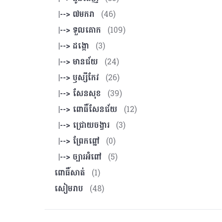
|--> ៧មករា
(46)
|--> ទួលគោក
(109)
|--> ដង្កោ
(3)
|--> មានជ័យ
(24)
|--> ឫស្សីកែវ
(26)
|--> សែនសុខ
(39)
|--> ពោធិ៍សែនជ័យ
(12)
|--> ជ្រោយចង្វារ
(3)
|--> ព្រែកព្នៅ
(0)
|--> ច្បារអំពៅ
(5)
ពោធិ៍សាត់
(1)
សៀមរាប
(48)