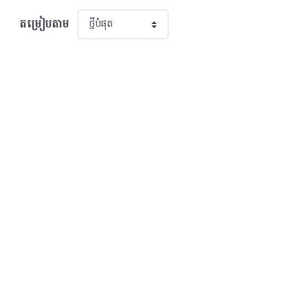
តម្រៀបតាម