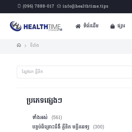
(096) 7888-017
info@healthtime.tips
ទំព័រដើម
ផ្សារ
ទីតាំង
ប្រភេទផ្សេងៗ
ទាំងអស់
(561)
បន្ទប់ពិគ្រោះ​ជំងឺ គ្លីនិក មន្ទីរពេទ្យ
(300)