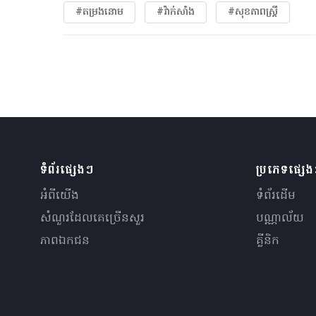
#តម្រងនោម
#វ៉ាក់សាំង
#សុខភាពស្រ្តី
ទំព័រផ្សេងៗ
ប្រភេទផ្សេ
អំពីយើង
ទំព័រដើម
សំណួរ​ដែលគេ​ច្រើន​សួរ
បណ្ណាល័យ
ភាពឯកជន
គ្លីនិក