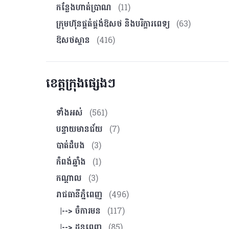
កន្លែងហាត់ប្រាណ
(11)
ក្រុមហ៊ុនផ្គត់ផ្គង់ឱសថ និងបរិក្ខារពេទ្យ
(63)
ឱសថស្ថាន
(416)
ខេត្តក្រុងផ្សេងៗ
ទាំងអស់
(561)
បន្ទាយមានជ័យ
(7)
បាត់ដំបង
(3)
កំពង់ឆ្នាំង
(1)
កណ្ដាល
(3)
រាជធានីភ្នំពេញ
(496)
|--> ចំការមន
(117)
|--> ដូនពេញ
(85)