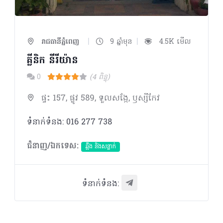
|
|
រាជធានីភ្នំពេញ
9 ឆ្នាំមុន
4.5K មើល
គ្លីនិក នីរីយ៉ាន
0
(4 ពិន្ទុ)
ផ្ទះ 157, ផ្លូវ 589, ទួលសង្កែ, ឫស្សីកែវ
ទំនាក់ទំនង: 016 277 738
ជំនាញ/ឯកទេស:
ឆ្អឹង និងសន្លាក់
ទំនាក់ទំនង: