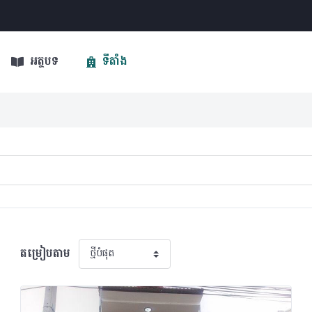
អត្ថបទ
ទីតាំង
តម្រៀបតាម