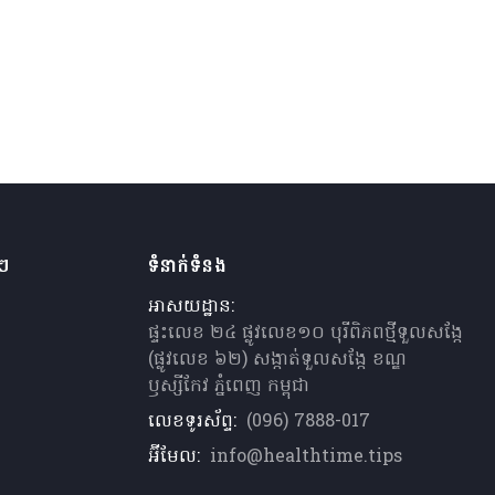
ងៗ
ទំនាក់ទំនង
អាសយដ្ឋាន:
ផ្ទះលេខ ២៤ ផ្លូវលេខ១០ បុរីពិភពថ្មីទួលសង្កែ
(ផ្លូវលេខ ៦២) សង្កាត់ទួលសង្កែ ខណ្ឌ
ឫស្សីកែវ ភ្នំពេញ កម្ពុជា
លេខទូរស័ព្ទ:
(096) 7888-017
អ៊ីមែល:
info@healthtime.tips