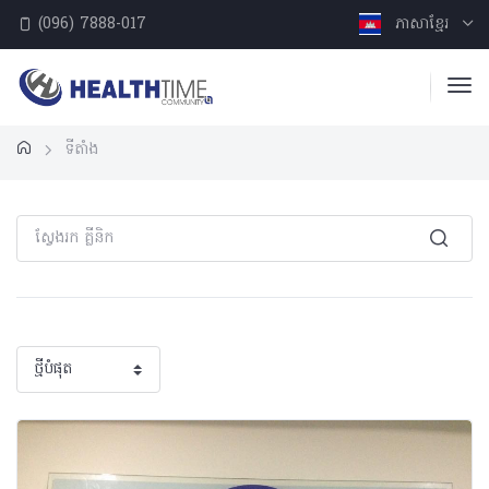
(096) 7888-017
ភាសាខ្មែរ
ទីតាំង