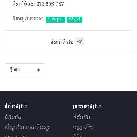
ទំនាក់ទំនង: 012 805 757
ជំនាញ/ឯកទេស:
វះកាត់ទូទៅ
ជំងឺទូទៅ
ទំនាក់ទំនង:
ទំព័រផ្សេងៗ
ប្រភេទផ្សេងៗ
អំពីយើង
ទំព័រដើម
សំណួរ​ដែលគេ​ច្រើន​សួរ
បណ្ណាល័យ