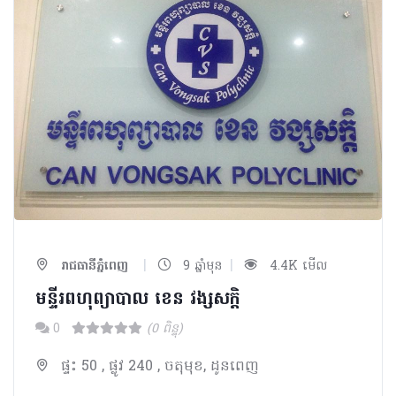
|
|
រាជធានីភ្នំពេញ
9 ឆ្នាំមុន
4.4K មើល
មន្ទីរពហុព្យាបាល ខេន វង្សសក្តិ
0
(0 ពិន្ទុ)
ផ្ទះ 50 , ផ្លូវ 240 , ចតុមុខ, ដូនពេញ