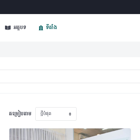
អត្ថបទ
ទីតាំង
តម្រៀបតាម