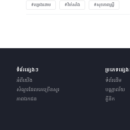
#តម្រងនោម
#វ៉ាក់សាំង
#សុខភាពស្រ្តី
ទំព័រផ្សេងៗ
ប្រភេទផ្សេ
អំពីយើង
ទំព័រដើម
សំណួរ​ដែលគេ​ច្រើន​សួរ
បណ្ណាល័យ
ភាពឯកជន
គ្លីនិក