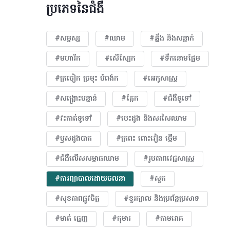
ប្រភេទនៃជំងឺ
#សម្ផស្ស
#ឈាម
#ឆ្អឹង និងសន្លាក់
#មហារីក​
#សើស្បែក
#ទឹកនោមផ្អែម
#ត្រចៀក ច្រមុះ បំពង់ក
#អេកូសាស្រ្ត
#សង្គ្រោះបន្ទាន់
#ភ្នែក​
#ជំងឺទូទៅ
#វះកាត់ទូទៅ
#បេះដូង​ និងសរសៃឈាម
#ឫសដូងបាត
#ក្រពះ ពោះវៀន ថ្លើម
#ជំងឺលើសសម្ពាធឈាម
#​រូបភាពវេជ្ជសាស្រ្ត
#ការព្យាបាលដោយ​ចលនា
#សួត
#សុខភាពផ្លូវចិត្ត
#ខួរក្បាល និងប្រព័ន្ធប្រសាទ
#មាត់ ធ្មេញ
#កុមារ
#កាមរោគ