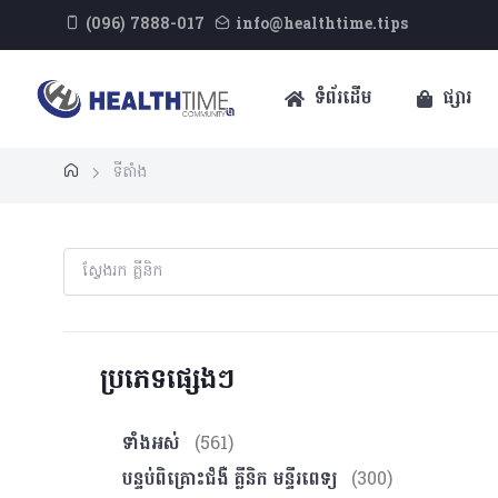
(096) 7888-017
info@healthtime.tips
ទំព័រដើម
ផ្សារ
ទីតាំង
ប្រភេទផ្សេងៗ
ទាំងអស់
(561)
បន្ទប់ពិគ្រោះ​ជំងឺ គ្លីនិក មន្ទីរពេទ្យ
(300)