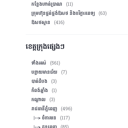
កន្លែងហាត់ប្រាណ
(11)
ក្រុមហ៊ុនផ្គត់ផ្គង់ឱសថ និងបរិក្ខារពេទ្យ
(63)
ឱសថស្ថាន
(416)
ខេត្តក្រុងផ្សេងៗ
ទាំងអស់
(561)
បន្ទាយមានជ័យ
(7)
បាត់ដំបង
(3)
កំពង់ឆ្នាំង
(1)
កណ្ដាល
(3)
រាជធានីភ្នំពេញ
(496)
|--> ចំការមន
(117)
|--> ដូនពេញ
(85)