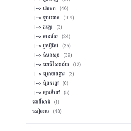
|--> ៧មករា
(46)
|--> ទួលគោក
(109)
|--> ដង្កោ
(3)
|--> មានជ័យ
(24)
|--> ឫស្សីកែវ
(26)
|--> សែនសុខ
(39)
|--> ពោធិ៍សែនជ័យ
(12)
|--> ជ្រោយចង្វារ
(3)
|--> ព្រែកព្នៅ
(0)
|--> ច្បារអំពៅ
(5)
ពោធិ៍សាត់
(1)
សៀមរាប
(48)