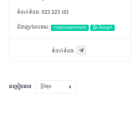
ទំនាក់ទំនង: 023 223 101
ជំនាញ/ឯកទេស:
ការព្យាបាលដោយ​ចលនា
ឆ្អឹង និងសន្លាក់
ទំនាក់ទំនង:
តម្រៀបតាម