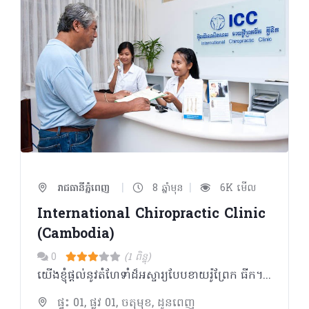
|
|
រាជធានីភ្នំពេញ
8 ឆ្នាំមុន
6K មើល
International Chiropractic Clinic
(Cambodia)
0
(1 ពិន្ទុ)
យើងខ្ញុំផ្តល់នូវតំហែទាំដ៏អស្ចារ្យបែបខាយរ៉ូព្រែក ធីក។ ជាញឹកញយ អ្នកជម្ងឺសង្កេតឃើញថាពួកគេ ទទួលបានអត្ថប្រយោជន៍ច្រើនជាងការធូរស្រាល នៃអាការៈឈឺខ្នងទៅទៀតនៅពេលពួកគេក្លាយជា អ្នកជម្ងឺរបស់យើងខ្ញុំ។​ ពួកគេនឹងយល់កាន់តែ ច្បាស់ថារាងកាយមានដំនើរការទៅយ៉ាងដូចម្តេច និងចាប់ផ្តើមឈានទៅរកសុខភាពដ៏ប្រសើរ។ យោងតាមនិយមន័យ គ្រូពេទ្យគឺជាគ្រូបង្រៀន យើងខ្ញុំនឹងបង្រៀនលោកអ្នកពីអ្វីដែលលោក អ្នកត្រូវដឹង ដើម្បីសម្រេចនូវគោលដៅសុខភាពជា ច្រើនមិនថាគោលដៅទាំងនោះធំ ឬក៏តូចនោះទេ។
ផ្ទះ 01, ផ្លូវ 01, ចតុមុខ, ដូនពេញ