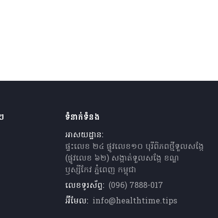
ងៗ
ទំនាក់ទំនង
អាសយដ្ឋាន:
ផ្ទះលេខ ២៤ ផ្លូវលេខ១០ បុរីពិភពថ្មីទួលសង្កែ
(ផ្លូវលេខ ៦២) សង្កាត់ទួលសង្កែ ខណ្ឌ
ឫស្សីកែវ ភ្នំពេញ កម្ពុជា
លេខទូរស័ព្ទ:
(096) 7888-017
អ៊ីមែល:
info@healthtime.tips