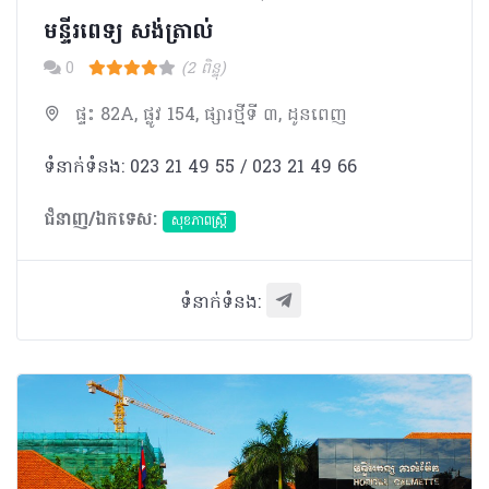
មន្ទីរពេទ្យ សង់ត្រាល់
0
(2 ពិន្ទុ)
ផ្ទះ 82A, ផ្លូវ 154, ផ្សារថ្មីទី ៣, ដូនពេញ
ទំនាក់ទំនង: 023 21 49 55 / 023 21 49 66
ជំនាញ/ឯកទេស:
សុខភាពស្រ្តី
ទំនាក់ទំនង: