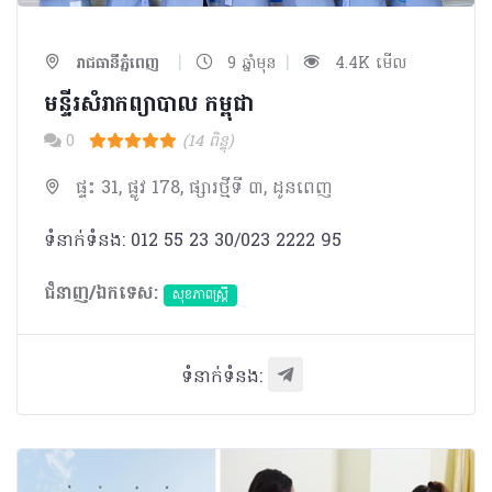
|
|
រាជធានីភ្នំពេញ
9 ឆ្នាំមុន
4.4K មើល
មន្ទីរសំរាកព្យាបាល​ កម្ពុជា​
0
(14 ពិន្ទុ)
ផ្ទះ 31, ផ្លូវ 178, ផ្សារថ្មីទី ៣, ដូនពេញ
ទំនាក់ទំនង: 012 55 23 30/023 2222 95
ជំនាញ/ឯកទេស:
សុខភាពស្រ្តី
ទំនាក់ទំនង: