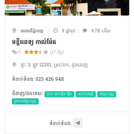
|
|
រាជធានីភ្នំពេញ
9 ឆ្នាំមុន
9.7K មើល
មន្ទីរពេទ្យ កាល់ម៉ែត
0
(17 ពិន្ទុ)
ផ្ទះ 3, ផ្លូវ 12201, ស្រះចក, ដូនពេញ
ទំនាក់ទំនង: 023 426 948
ជំនាញ/ឯកទេស:
ក្រពះ ពោះវៀន ថ្លើម
សុខភាពស្រ្តី
អេកូសាស្រ្ត
​រូបភាពវេជ្ជសាស្រ្ត
ទំនាក់ទំនង: