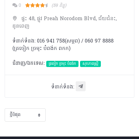
0
(59 ពិន្ទុ)
ផ្ទះ 48, ផ្លូវ Preah Norodom Blvd, ជ័យជំនះ,
ដូនពេញ
ទំនាក់ទំនង: 016 941 758(សម្ភព⁣⁣) / 060 97 8888
(ត្រចៀក ច្រមុះ⁣ បំពង់ក⁣ ពកក)
ជំនាញ/ឯកទេស:
ត្រចៀក ច្រមុះ បំពង់ក
សុខភាពស្រ្តី
ទំនាក់ទំនង: