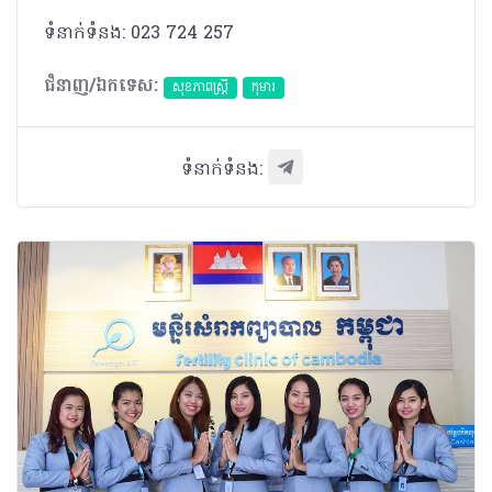
ទំនាក់ទំនង: 023 724 257
ជំនាញ/ឯកទេស:
សុខភាពស្រ្តី
កុមារ
ទំនាក់ទំនង: