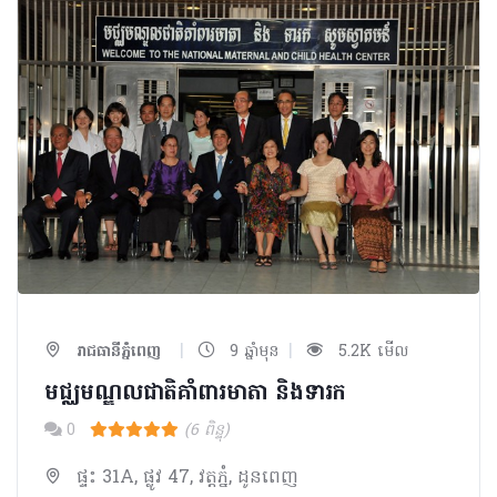
|
|
រាជធានីភ្នំពេញ
9 ឆ្នាំមុន
5.2K មើល
មជ្ឈមណ្ឌលជាតិគាំពារមាតា​ និងទារក​
0
(6 ពិន្ទុ)
ផ្ទះ 31A, ផ្លូវ 47, វត្ដភ្នំ, ដូនពេញ