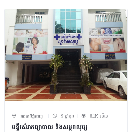
|
|
រាជធានីភ្នំពេញ
9 ឆ្នាំមុន
8.1K មើល
មន្ទីរសំរាកព្យាបាល និងសម្ភពលុច្ស