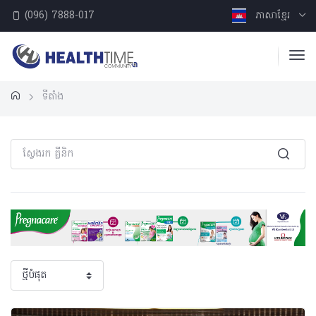
(096) 7888-017
ភាសាខ្មែរ
ទីតាំង