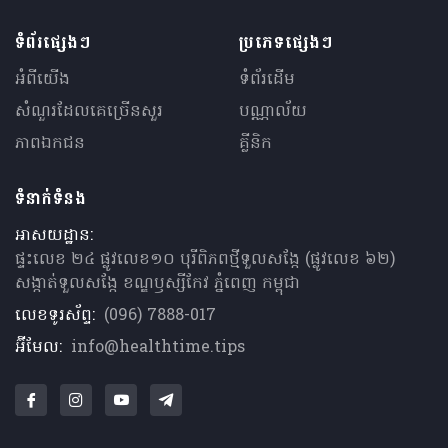
ទំព័រផ្សេងៗ
ប្រភេទផ្សេងៗ
អំពីយើង
ទំព័រដើម
សំណួរ​ដែលគេ​ច្រើន​សួរ
បណ្ណាល័យ
ភាពឯកជន
គ្លីនិក
ទំនាក់ទំនង
អាសយដ្ឋាន:
ផ្ទះលេខ ២៤ ផ្លូវលេខ១០ បុរីពិភពថ្មីទួលសង្កែ (ផ្លូវលេខ ៦២)
សង្កាត់ទួលសង្កែ ខណ្ឌឫស្សីកែវ ភ្នំពេញ កម្ពុជា
លេខទូរស័ព្ទ:
(096) 7888-017
អ៊ីមែល:
info@healthtime.tips