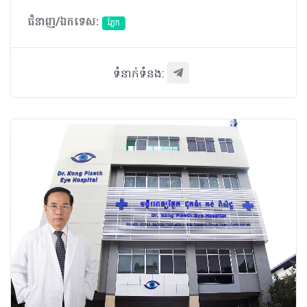
ជំនាញ/ឯកទេស:
ភ្នែក​
ទំនាក់ទំនង: