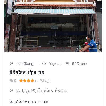
|
|
រាជធានីភ្នំពេញ
9 ឆ្នាំមុន
5.3K មើល
គ្លីនិកភ្នែក ប៉ោក ធន
0
(12 ពិន្ទុ)
ផ្ទះ 1, ផ្លូវ 99, បឹងត្របែក, ចំការមន
ទំនាក់ទំនង: 016 853 335