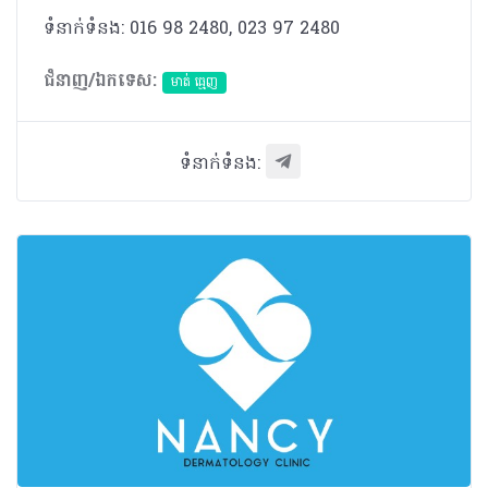
ទំនាក់ទំនង: 016 98 2480, 023 97 2480
ជំនាញ/ឯកទេស:
មាត់ ធ្មេញ
ទំនាក់ទំនង: