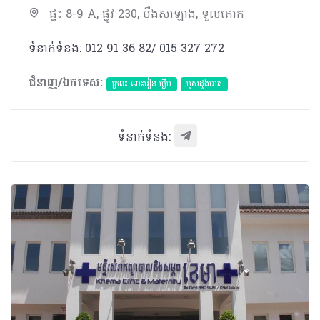
ផ្ទះ 8-9 A, ផ្លូវ 230, បឹងសាឡាង, ទួលគោក
ទំនាក់ទំនង: 012 91 36 82/ 015 327 272
ជំនាញ/ឯកទេស:
ក្រពះ ពោះវៀន ថ្លើម
ឫសដូងបាត
ទំនាក់ទំនង: