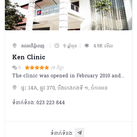
|
|
រាជធានីភ្នំពេញ
9 ឆ្នាំមុន
4.9K មើល
Ken Clinic
0
(9 ពិន្ទុ)
The clinic was opened in February 2010 and has 6 years experience in Cambodia. Departments are: Surgery, Internal Medicine, Pediatrics, Health Check,Chiropractic and Acupuncture Moxibustion. We prescribe the medicines mainly produced in Japan that are considered most safe and trustworthy.
ផ្ទះ 14A, ផ្លូវ 370, បឹងកេងកងទី ១, ចំការមន
ទំនាក់ទំនង: 023​​ 223​ 844
ទំនាក់ទំនង: