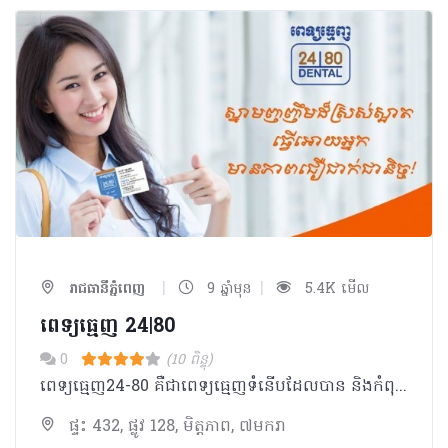
|
|
រាជធានីភ្នំពេញ
9 ឆ្នាំមុន
5.4K មើល
ពេទ្យធ្មេញ 24|80
0
(10 ពិន្ទុ)
ពេទ្យធ្មេញ24-80 គឺជាពេទ្យធ្មេញទំនើបដែលបាន និងកំពុងផ្តល់ជូននូវសេវាព្យាបាលមាត់ធ្មេញ ប្រកបដោយគុណភាពខ្ពស់ អនាម័យត្រឹមត្រូវតាមស្តង់ដារបច្ចេកវិទ្យាទំនើប ជាមួយនឹងក្រុមគ្រូពេទ្យមានជំនាញវិជ្ជាជីវៈច្បាស់លាស់ និងក្រមសីលធម៌ល្អ។
ផ្ទះ 432, ផ្លូវ 128, មិត្ដភាព, ៧មករា