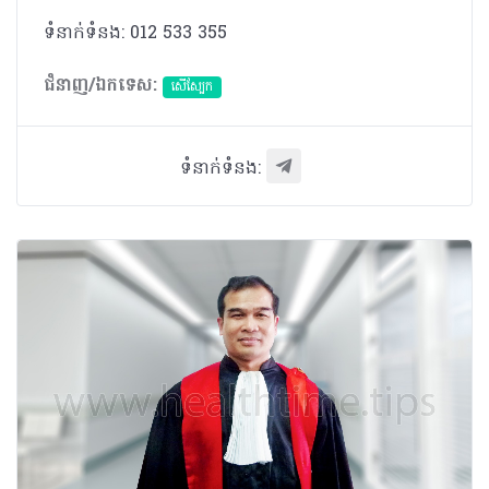
ទំនាក់ទំនង: 012 533 355
ជំនាញ/ឯកទេស:
សើស្បែក
ទំនាក់ទំនង: