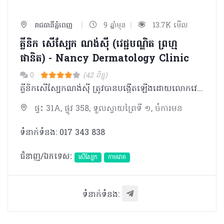
|
|
រាជធានីភ្នំពេញ
9 ឆ្នាំមុន
13.7K មើល
គ្លីនិក​ សើស្បែក ណង់ស៊ី (វេជ្ជបណ្ឌិត ព្រហ្ម
ផានិត) - Nancy Dermatology Clinic
0
(42 ពិន្ទុ)
គ្លីនិកសើស្បែកណង់ស៊ី ត្រូវបានបង្កើតឡើងដោយលោកវេជ្ជបណ្ឌិត ព្រហ្ម ផានិត ឯកទេសជំងឺសើស្បែកដែលបានបញ្ចប់ការសិក្សាពីប្រទេសបារាំង អនុបណ្ឌិតផ្នែកជំងឺឆ្លងនៃតំបន់ត្រូពិច និងជាអ្នកជំនាញផ្នែកឧបករណ៍​ Laser។ បច្ចុប្បន្ន លោកវេជ្ជបណ្ឌិតកំពុងបំរេីការងារនៅ មន្ទីរពេទ្យ មិត្តភាពខ្មែរ-សូវៀត។
ផ្ទះ 31A, ផ្លូវ 358, ទួលស្វាយព្រៃទី ១, ចំការមន
ទំនាក់ទំនង: 017 343 838
ជំនាញ/ឯកទេស:
សើស្បែក
កាមរោគ
ទំនាក់ទំនង: