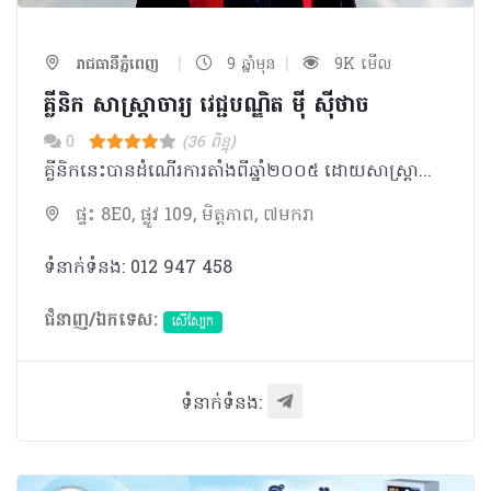
|
|
រាជធានីភ្នំពេញ
9 ឆ្នាំមុន
9K មើល
គ្លីនិក សាស្រ្តាចារ្យ វេជ្ជបណ្ឌិត ម៉ី ស៊ីថាច
0
(36 ពិន្ទុ)
គ្លីនិកនេះបានដំណើរការតាំងពីឆ្នាំ២០០៥ ដោយសាស្រ្តាចារ្យវេជ្ជបណ្ឌិតឯកទេសរោគសើស្បែក ម៉ី ស៊ីថាច​ ដែលបានបញ្ចប់ការសិក្សាឯកទេសសើស្បែកពីសាកលវិទ្យាល័យ មុនស្ទឺ (University of Munster) ប្រទេសអាល្លឺម៉ង់
ផ្ទះ 8E0, ផ្លូវ 109, មិត្ដភាព, ៧មករា
ទំនាក់ទំនង: 012 947 458
ជំនាញ/ឯកទេស:
សើស្បែក
ទំនាក់ទំនង: