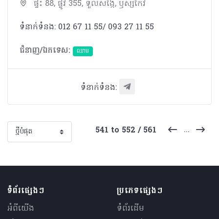
ផ្ទះ 88, ផ្លូវ 355, ទួលសង្កែ, ឫស្សីកែវ
ទំនាក់ទំនង: 012 67 11 55/ 093 27 11 55
ជំនាញ/ឯកទេស:
ឈាម
ទំនាក់ទំនង:
...
541 to 552 / 561
ទំព័រផ្សេងៗ
ប្រភេទផ្សេងៗ
អំពីយើង
ទំព័រដើម