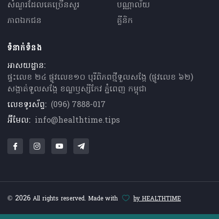
សំណួរ​ដែលគេ​ច្រើន​សួរ
បណ្ណាល័យ
ភាពឯកជន
គ្លីនិក
ទំនាក់ទំនង
អាសយដ្ឋាន:
ផ្ទះលេខ ២៤ ផ្លូវលេខ១០ បុរីពិភពថ្មីទួលសង្កែ (ផ្លូវលេខ ៦២)
សង្កាត់ទួលសង្កែ ខណ្ឌឫស្សីកែវ ភ្នំពេញ កម្ពុជា
លេខទូរស័ព្ទ:
(096) 7888-017
អ៊ីមែល:
info@healthtime.tips
© 2026
All rights reserved. Made with
by HEALTHTIME