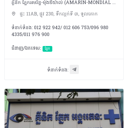
គ្លីនិក ភ្នែកអមរិន្ទ-ម៉ុងឌីយ៉ាល់ (AMARIN-MONDIAL EYE CLINIC) ចាប់បើកដំណើរការ តាំងពីឹឆ្នាំ ២០០២​ មក​។
ផ្ទះ 11AB, ផ្លូវ 230, ទឹកល្អក់ទី ៣, ទួលគោក
ទំនាក់ទំនង: 012 922 942/ 012 606 753/096 980
4335/011 976 900
ជំនាញ/ឯកទេស:
ភ្នែក​
ទំនាក់ទំនង: