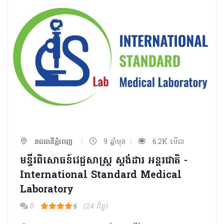
|
|
រាជធានីភ្នំពេញ
9 ឆ្នាំមុន
6.2K មើល
មន្ទីរពិសោធន៍វេជ្ជសាស្រ្ត ស្តង់ដារ អន្តរជាតិ -
International Standard Medical
Laboratory
0
(24 ពិន្ទុ)