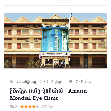
|
|
រាជធានីភ្នំពេញ
9 ឆ្នាំមុន
7.4K មើល
គ្លីនិកភ្នែក អមរិន្ទ-ម៉ុងឌីយ៉ាល់ - Amarin-
Mondial Eye Clinic
0
(35 ពិន្ទុ)