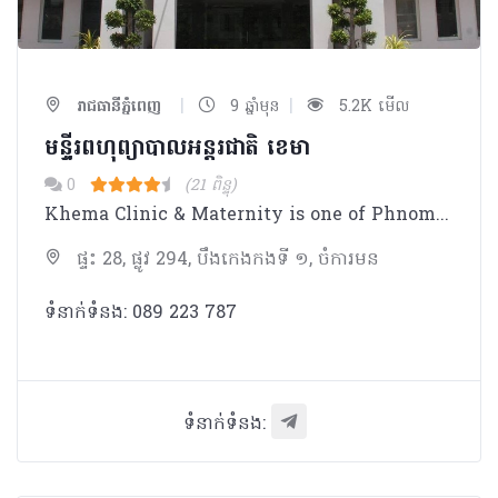
|
|
រាជធានីភ្នំពេញ
9 ឆ្នាំមុន
5.2K មើល
មន្ទី្ទរពហុព្យាបាលអន្តរជាតិ​ ខេមា
0
(21 ពិន្ទុ)
Khema Clinic & Maternity is one of Phnom Penh’s most outstanding private medical facilities in the Cambodia capital, capable of providing quality services to meet the health care needs of residents, expatriates and visitors alike. Khema Clinic & Maternity is the successor of SH Clinic, which opened its doors in August 2008. During its three-and-a-half years of operation, SH Clinic served more than 3,600 people on an out-patient basis, cared for 255 patients in the facility and provided health care for 22 people with chronic conditions in their own homes with our reliable home-care teams. Due to increasing demand, SH Clinic upgraded its services, becoming Khema Clinic & Maternity and put itself on a par with other state-of-the-art facilities and services in the region. Our goal is that the needs of our valued customers will be met to the fullest through a combination of our patient-centered facility and services and a caring and capable staff possessing the highest level of professional integrity. Your good health is our highest concern.
ផ្ទះ 28, ផ្លូវ 294, បឹងកេងកងទី ១, ចំការមន
ទំនាក់ទំនង: 089 223 787
ទំនាក់ទំនង: