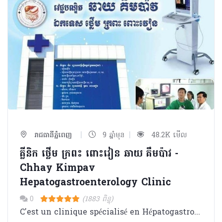
|
|
រាជធានីភ្នំពេញ
9 ឆ្នាំមុន
48.2K មើល
គ្លីនិក ថ្លើម ក្រពះ ពោះវៀន ឆាយ​ គឹមប៉ាវ -
Chhay Kimpav
Hepatogastroenterology Clinic
0
(1883 ពិន្ទុ)
C'est un clinique spécialisé en Hépatogastroentérologie fondé en 2007. Il est dirigé par Dr. CHHAY Kimpav qui état ancien FFI à l'Hôpital de la Croix-Rousse et Pitié Salpêtrière ( Paris et Lyon ).Maintenant il est cherf du service d'Hépatogastroentérologie de l'Hôpital d'Amitié Khmer- Soviet.