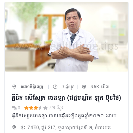
|
|
រាជធានីភ្នំពេញ
9 ឆ្នាំមុន
5.6K មើល
គ្លីនិក សើស្បែក ចេនឡា (វេជ្ជបណ្ឌិត ឡុក ប៊ុនថៃ)
0
(15 ពិន្ទុ)
គ្លីនិកស្បែកចេនឡា បានបង្កើតឡើងក្នុងឆ្នាំ២០១០ ដោយលោកវេជ្ជបណ្ឌិត ឡុក ប៊ុនថៃ ដោយមានផ្តល់ជូនសេវាកម្មព្យាបាលបញ្ហាសើស្បែកដូចជា មុខមុន មុខជាំ អាចម៌រុយ ផ្កាស្បូនជាដើម
ផ្ទះ 74E0, ផ្លូវ 217, ទួលស្វាយព្រៃទី ២, ចំការមន