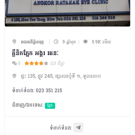
|
|
រាជធានីភ្នំពេញ
9 ឆ្នាំមុន
5.9K មើល
គ្លីនិកភ្នែក អង្គរ រតនៈ
0
(13 ពិន្ទុ)
ផ្ទះ 135, ផ្លូវ 245, ផ្សារដេប៉ូទី ១, ទួលគោក
ទំនាក់ទំនង: 023 351 215
ជំនាញ/ឯកទេស:
ភ្នែក​
ទំនាក់ទំនង: