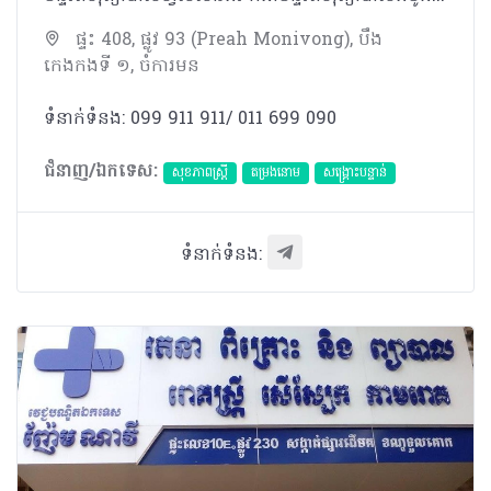
ផ្ទះ 408, ផ្លូវ 93 (Preah Monivong), បឹង
កេងកងទី ១, ចំការមន
ទំនាក់ទំនង: 099 911 911/ 011 699 090
ជំនាញ/ឯកទេស:
សុខភាពស្រ្តី
តម្រងនោម
សង្គ្រោះបន្ទាន់
ទំនាក់ទំនង: