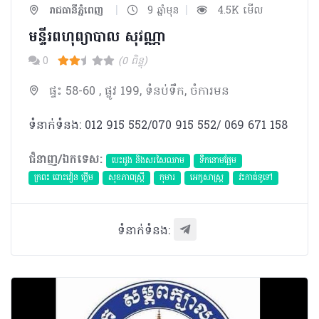
|
|
រាជធានីភ្នំពេញ
9 ឆ្នាំមុន
4.5K មើល
មន្ទីរពហុព្យាបាល​ សុវណ្ណា
0
(0 ពិន្ទុ)
ផ្ទះ 58-60 , ផ្លូវ 199, ទំនប់ទឹក, ចំការមន
ទំនាក់ទំនង: 012 915 552/070 915 552/ 069 671 158
ជំនាញ/ឯកទេស:
បេះដូង​ និងសរសៃឈាម
ទឹកនោមផ្អែម
ក្រពះ ពោះវៀន ថ្លើម
សុខភាពស្រ្តី
កុមារ
អេកូសាស្រ្ត
វះកាត់ទូទៅ
ទំនាក់ទំនង: