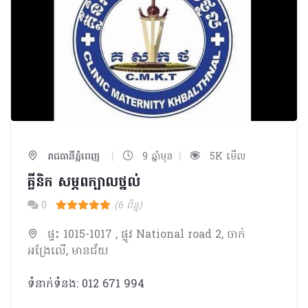
|
|
រាជធានីភ្នំពេញ
9 ឆ្នាំមុន
5K មើល
គ្លីនិក សម្ភពក្បាលថ្នល់
0
(6 ពិន្ទុ)
ផ្ទះ 1015-1017 , ផ្លូវ National road 2, ចាក់
អង្រែលើ, មានជ័យ
ទំនាក់ទំនង: 012 671 994