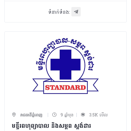
ទំនាក់ទំនង:
|
|
រាជធានីភ្នំពេញ
9 ឆ្នាំមុន
3.5K មើល
មន្ទីរពហុព្យាបាល​ និងសម្ពព ស្តង់ដារ