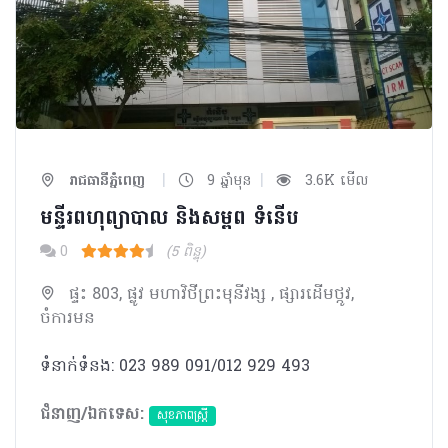
|
|
រាជធានីភ្នំពេញ
9 ឆ្នាំមុន
3.6K មើល
មន្ទីរពហុព្យាបាល និងសម្ពព ទំនើប​
0
(5 ពិន្ទុ)
ផ្ទះ 803, ផ្លូវ មហាវិថីព្រះមុនីវង្ស , ផ្សារដើមថ្កូវ,
ចំការមន
ទំនាក់ទំនង: 023 989 091/012 929 493
ជំនាញ/ឯកទេស:
សុខភាពស្រ្តី