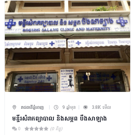
|
|
រាជធានីភ្នំពេញ
9 ឆ្នាំមុន
3.8K មើល
មន្ទីរសំរាកព្យាបាល​ និងសម្ភព បឹងសាឡាង​
0
(0 ពិន្ទុ)