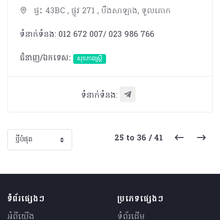
ផ្ទះ 43BC , ផ្លូវ 271 , បឹងសាឡាង, ទួលគោក
ទំនាក់ទំនង: 012 672 007/ 023 986 766
ជំនាញ/ឯកទេស:
សុខភាពស្រ្តី
ទំនាក់ទំនង:
25 to 36 / 41
ទំព័រផ្សេងៗ
ប្រភេទផ្សេងៗ
អំពីយើង
ទំព័រដើម