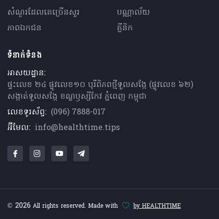
សំណួរ​ដែលគេ​ច្រើន​សួរ
បណ្ណាល័យ
ភាពឯកជន
គ្លីនិក
ទំនាក់ទំនង
អាសយដ្ឋាន:
ផ្ទះលេខ ២៤ ផ្លូវលេខ១០ បុរីពិភពថ្មីទួលសង្កែ (ផ្លូវលេខ ៦២)
សង្កាត់ទួលសង្កែ ខណ្ឌឫស្សីកែវ ភ្នំពេញ កម្ពុជា
លេខទូរស័ព្ទ:
(096) 7888-017
អ៊ីមែល:
info@healthtime.tips
© 2026
All rights reserved. Made with
by HEALTHTIME