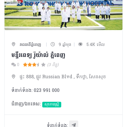
|
|
រាជធានីភ្នំពេញ
9 ឆ្នាំមុន
5.4K មើល
មន្ទីរពេទ្យ រ៉ូយ៉ាល់ ភ្នំពេញ
0
(3 ពិន្ទុ)
ផ្ទះ 888, ផ្លូវ Russian Blvd , ទឹកថ្លា, សែនសុខ
ទំនាក់ទំនង: 023 991 000
ជំនាញ/ឯកទេស:
សុខភាពស្រ្តី
ទំនាក់ទំនង: