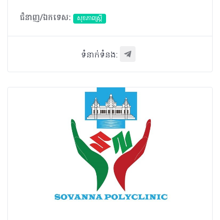
ជំនាញ/ឯកទេស:
សុខភាពស្រ្តី
ទំនាក់ទំនង: