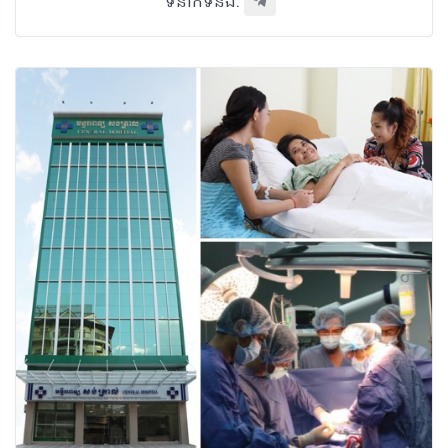
ទំនាក់ទំនង: