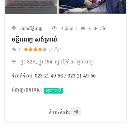
|
|
រាជធានីភ្នំពេញ
9 ឆ្នាំមុន
5.2K មើល
មន្ទីរពេទ្យ សង់ត្រាល់
0
(2 ពិន្ទុ)
ផ្ទះ 82A, ផ្លូវ 154, ផ្សារថ្មីទី ៣, ដូនពេញ
ទំនាក់ទំនង: 023 21 49 55 / 023 21 49 66
ជំនាញ/ឯកទេស:
សុខភាពស្រ្តី
ទំនាក់ទំនង: