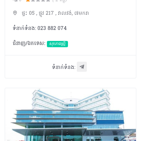
0
(-2 ពិន្ទុ)
ផ្ទះ 05 , ផ្លូវ 217 , វាលវង់, ៧មករា
ទំនាក់ទំនង: 023 882 074
ជំនាញ/ឯកទេស:
សុខភាពស្រ្តី
ទំនាក់ទំនង: