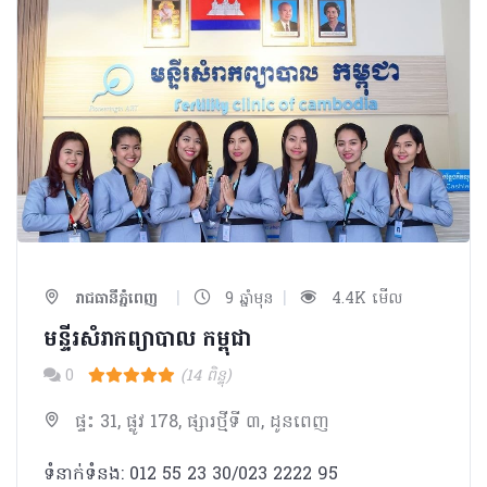
|
|
រាជធានីភ្នំពេញ
9 ឆ្នាំមុន
4.4K មើល
មន្ទីរសំរាកព្យាបាល​ កម្ពុជា​
0
(14 ពិន្ទុ)
ផ្ទះ 31, ផ្លូវ 178, ផ្សារថ្មីទី ៣, ដូនពេញ
ទំនាក់ទំនង: 012 55 23 30/023 2222 95