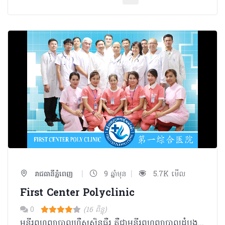
|
|
រាជធានីភ្នំពេញ
9 ឆ្នាំមុន
5.7K មើល
First Center Polyclinic
0
(16 ពិន្ទុ)
មន្ទីរពហុព្យាបាលហ្វឺសសិនធឺរ គឺជាមន្ទីរពហុព្យាបាលដំបូងដែលផ្តល់សេវាកម្មផ្នែកព្យាបាល​ និង​ គ្រប់គ្រង ផ្នែកសុខភាពរួមបញ្ចូលគ្នានៅប្រទេសកម្ពុជា ដែលបង្កើតឡើងនៅឆ្នាំ១៩៩៧ ហើយមានទីតាំង​ចំកណ្តាល នៃទីក្រុងភ្នំពេញ ទន្ទឹមនឹងនេះក៏មានសាខានៅក្រុងព្រះសីហនុ និង ខេត្តកោះកុងផងដែរ ដើម្បីកាន់តែងាយ ស្រួលក្នុងការផ្តល់សេវាកម្មផ្នែកសុខភាពដល់លោកអ្នក។ ក្រុមអ្នកជំនាញដែលមានភាពរួសរាយរាក់ទាក់របស់យើងខ្ញុំ អាចប្រើបានច្រើនភាសារ(ខ្មែរ អង់គ្លេស ចិន ចិនកាតាំង កូរ៉េ ជប៉ុន បារាំង និង វៀតណាម។ល។) ក្នុងការផ្តល់សេវាកម្មផ្នែកសុខភាពដ៏មានប្រសិទ្ធិភាព ដល់លោកអ្នក។ ពិសេសជាងនេះទៅទៀត​ មន្ទីរពហុព្យាបាលហ្វឺសសិនធឺរយើងខ្ញុំមានក្រុមវេជ្ជបណ្ឌិតជំនាញប្រកបដោយ បចេ្ចកទេសល្អ និង​ ក្រមសិលធម៌ខ្ពស់ ហើយយើងខ្ញុំមានផ្នែកវេជ្ជសាស្រ្តលើសពី២០ផ្នែក ដើម្បីផ្តល់នូវសេវាកម្ម ពិគ្រោះ វិនិច្ឆ័យ និង ព្យាបាលដ៏មានជំនាញវិជ្ជាជីវៈដល់អ្នកជម្ងឺរបស់យើងខ្ញុំ។ មន្ទីរពហុព្យាបាលហ្វឺសសិនធឺរ តម្លៃសេវាសមរម្យ ហើយក៏ជាមន្ទីរពហុព្យាបាលដៃគូរបស់ក្រុមហ៊ុនធានារ៉ាប់រង បរទេសជាច្រើនប្រទេសផងដែរ។ មន្ទីរពហុព្យាបាលហ្វឺសសិនធឺរ គឺជាជម្រើសទីមួយសំរាប់លោកអ្នក។