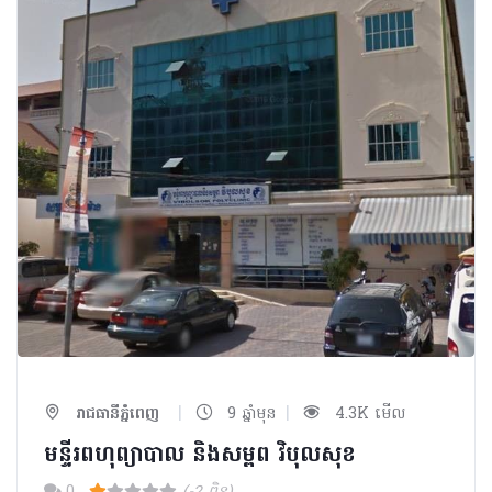
|
|
រាជធានីភ្នំពេញ
9 ឆ្នាំមុន
4.3K មើល
មន្ទីរពហុព្យាបាល និងសម្ពព វិបុលសុខ