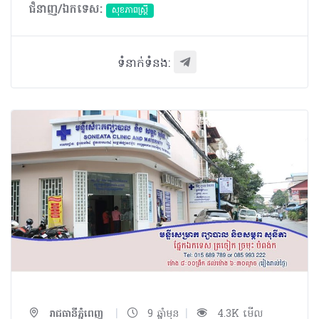
ជំនាញ/ឯកទេស:
សុខភាពស្រ្តី
ទំនាក់ទំនង:
|
|
រាជធានីភ្នំពេញ
9 ឆ្នាំមុន
4.3K មើល