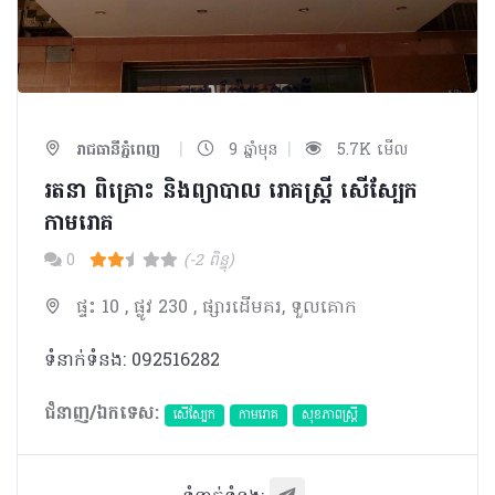
|
|
រាជធានីភ្នំពេញ
9 ឆ្នាំមុន
5.7K មើល
រតនា ពិគ្រោះ និងព្យាបាល រោគស្រ្តី សើស្បែក
កាមរោគ
0
(-2 ពិន្ទុ)
ផ្ទះ 10 , ផ្លូវ 230 , ផ្សារដើមគរ, ទួលគោក
ទំនាក់ទំនង: 092516282
ជំនាញ/ឯកទេស:
សើស្បែក
កាមរោគ
សុខភាពស្រ្តី