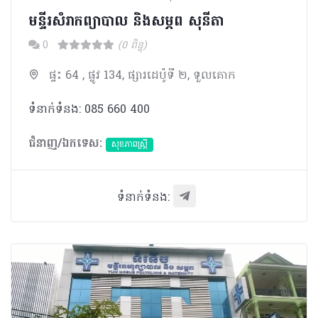
មន្ទីរសំរាកព្យាបាល និងសម្ភព សុនីតា
0
(0 ពិន្ទុ)
ផ្ទះ 64 , ផ្លូវ 134, ផ្សារដេប៉ូទី ២, ទួលគោក
ទំនាក់ទំនង: 085 660 400
ជំនាញ/ឯកទេស:
សុខភាពស្រ្តី
ទំនាក់ទំនង: