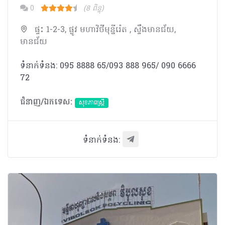
0
(8 ពិន្ទុ)
ផ្ទះ 1-2-3, ផ្លូវ មហាវិថីមុន្នីរ៉េត , ស្ទឹងមានជ័យ,
មានជ័យ
ទំនាក់ទំនង: 095 8888 65/093 888 965/ 090 6666
72
ជំនាញ/ឯកទេស:
សុខភាពស្រ្តី
ទំនាក់ទំនង: