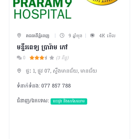
|
|
រាជធានីភ្នំពេញ
9 ឆ្នាំមុន
4K មើល
មន្ទីរពេទ្យ ប្រារ៉ាម កៅ
0
(3 ពិន្ទុ)
ផ្ទះ 1, ផ្លូវ 07, ស្ទឹងមានជ័យ, មានជ័យ
ទំនាក់ទំនង: 077 857 788
ជំនាញ/ឯកទេស:
បេះដូង​ និងសរសៃឈាម