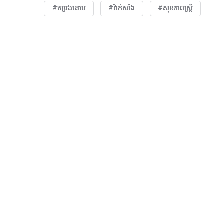
#តម្រងនោម
#វ៉ាក់សាំង
#សុខភាពស្រ្តី