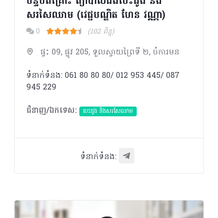
បន្ទប់ពិគ្រោះ ព្យាបាលជំងឺបេះដូង និង
សរសៃឈាម (វេជ្ជបណ្ឌិត ហែន វណ្ណា)
0
(102 ពិន្ទុ)
ផ្ទះ 09, ផ្លូវ 205, ទួលស្វាយព្រៃទី ២, ចំការមន
ទំនាក់ទំនង: 061 80 80 80/ 012 953 445/ 087
945 229
ជំនាញ/ឯកទេស:
បេះដូង​ និងសរសៃឈាម
ទំនាក់ទំនង: