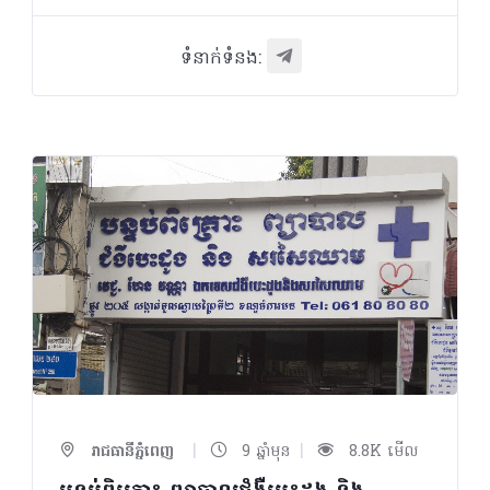
ទំនាក់ទំនង:
|
|
រាជធានីភ្នំពេញ
9 ឆ្នាំមុន
8.8K មើល