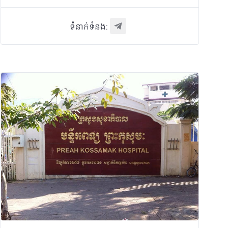
ទំនាក់ទំនង: