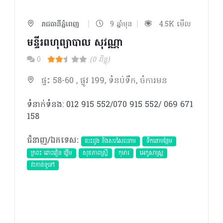
|
|
រាជធានីភ្នំពេញ
9 ឆ្នាំមុន
4.5K មើល
មន្ទីរពហុព្យាបាល​ សុវណ្ណា
0
(0 ពិន្ទុ)
ផ្ទះ 58-60 , ផ្លូវ 199, ទំនប់ទឹក, ចំការមន
ទំនាក់ទំនង: 012 915 552/070 915 552/ 069 671
158
ជំនាញ/ឯកទេស:
បេះដូង​ និងសរសៃឈាម
ទឹកនោមផ្អែម
ក្រពះ ពោះវៀន ថ្លើម
សុខភាពស្រ្តី
កុមារ
អេកូសាស្រ្ត
វះកាត់ទូទៅ