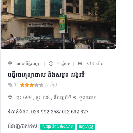
|
|
រាជធានីភ្នំពេញ
9 ឆ្នាំមុន
6.1K មើល
មន្ទីរពហុព្យាបាល និងសម្ភព អង្គរធំ
0
(1 ពិន្ទុ)
ផ្ទះ 699 , ផ្លូវ 128 , ទឹកល្អក់ទី ១, ទួលគោក
ទំនាក់ទំនង: 023 992 268/ 012 632 327
ជំនាញ/ឯកទេស:
បេះដូង​ និងសរសៃឈាម
អេកូសាស្រ្ត