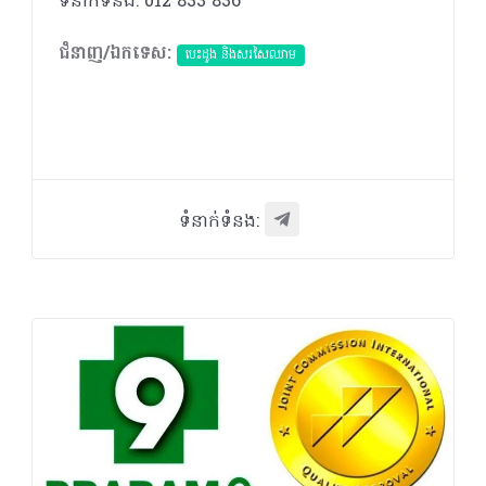
ទំនាក់ទំនង: 012 833 836
ជំនាញ/ឯកទេស:
បេះដូង​ និងសរសៃឈាម
ទំនាក់ទំនង: