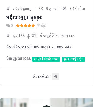
|
|
រាជធានីភ្នំពេញ
9 ឆ្នាំមុន
8.4K មើល
មន្ទីរពេទ្យព្រះកុសុមៈ
0
(6 ពិន្ទុ)
ផ្ទះ 188, ផ្លូវ 271, ទឹកល្អក់ទី ២, ទួលគោក
ទំនាក់ទំនង: 023 885 104/ 023 882 947
ជំនាញ/ឯកទេស:
បេះដូង​ និងសរសៃឈាម
ក្រពះ ពោះវៀន ថ្លើម
ទំនាក់ទំនង: