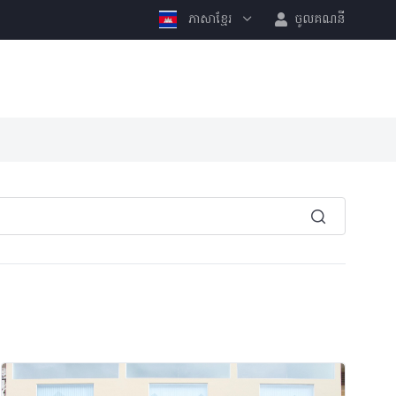
ភាសាខ្មែរ
ចូលគណនី