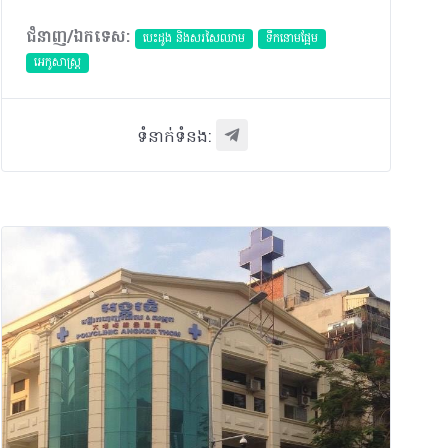
ជំនាញ/ឯកទេស:
បេះដូង​ និងសរសៃឈាម
ទឹកនោមផ្អែម
អេកូសាស្រ្ត
ទំនាក់ទំនង: