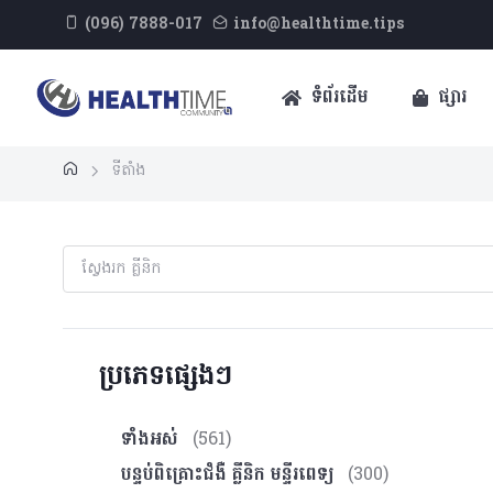
(096) 7888-017
info@healthtime.tips
ទំព័រដើម
ផ្សារ
ទីតាំង
ប្រភេទផ្សេងៗ
ទាំងអស់
(561)
បន្ទប់ពិគ្រោះ​ជំងឺ គ្លីនិក មន្ទីរពេទ្យ
(300)