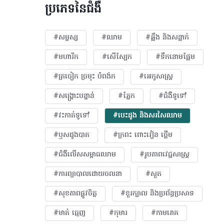
ប្រភេទនៃជំងឺ
#សម្ផស្ស
#ឈាម
#ឆ្អឹង និងសន្លាក់
#មហារីក​
#សើស្បែក
#ទឹកនោមផ្អែម
#ត្រចៀក ច្រមុះ បំពង់ក
#អេកូសាស្រ្ត
#សង្គ្រោះបន្ទាន់
#ភ្នែក​
#ជំងឺទូទៅ
#វះកាត់ទូទៅ
#បេះដូង​ និងសរសៃឈាម
#ឫសដូងបាត
#ក្រពះ ពោះវៀន ថ្លើម
#ជំងឺលើសសម្ពាធឈាម
#​រូបភាពវេជ្ជសាស្រ្ត
#ការព្យាបាលដោយ​ចលនា
#សួត
#សុខភាពផ្លូវចិត្ត
#ខួរក្បាល និងប្រព័ន្ធប្រសាទ
#មាត់ ធ្មេញ
#កុមារ
#កាមរោគ