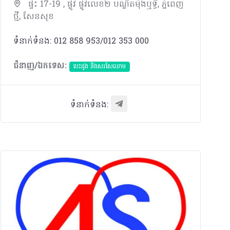
ផ្ទះ 17-19 , ផ្លូវ ផ្លូវលេខ២ បណ្ឌិត​ម៉ុងឬទ្ធី, ភ្នំពេញ
ថ្មី, សែនសុខ
ទំនាក់ទំនង: 012 858 953/012 353 000
ជំនាញ/ឯកទេស:
បេះដូង​ និងសរសៃឈាម
ទំនាក់ទំនង: