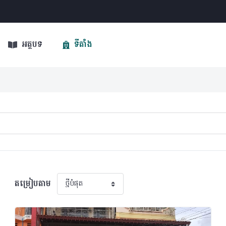
អត្ថបទ
ទីតាំង
តម្រៀបតាម