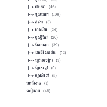
|--> ៧មករា
(46)
|--> ទួលគោក
(109)
|--> ដង្កោ
(3)
|--> មានជ័យ
(24)
|--> ឫស្សីកែវ
(26)
|--> សែនសុខ
(39)
|--> ពោធិ៍សែនជ័យ
(12)
|--> ជ្រោយចង្វារ
(3)
|--> ព្រែកព្នៅ
(0)
|--> ច្បារអំពៅ
(5)
ពោធិ៍សាត់
(1)
សៀមរាប
(48)