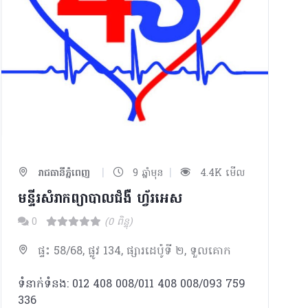
|
|
រាជធានីភ្នំពេញ
9 ឆ្នាំមុន
4.4K មើល
មន្ទីរសំរាកព្យាបាលជំងឺ ហ្វ័រអេស
0
(0 ពិន្ទុ)
ផ្ទះ 58/68, ផ្លូវ 134, ផ្សារដេប៉ូទី ២, ទួលគោក
ទំនាក់ទំនង: 012 408 008/011 408 008/093 759
336