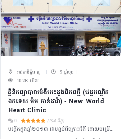
|
|
រាជធានីភ្នំពេញ
9 ឆ្នាំមុន
10.2K មើល
គ្លីនិកព្យាបាលជំងឺបេះដូងពិភពថ្មី (វេជ្ជបណ្ឌិត​
ឯកទេស ម៉ម ចាន់ដារ៉ា) - New World
Heart Clinic
0
(194 ពិន្ទុ)
​បង្កើតក្នុងឆ្នាំ២០១៣ ជាបន្ទប់ពិគ្រោះជំងឺ ដោយបម្រើលើសេវាកម្ម​ ពិនិត្យ​ និងពិគ្រោះលើជំងឺបេះដូង ដោយម៉ាស៊ីន​ទំនើប ដែល​ផ្តល់លទ្ធផលជាក់លាក់។ ចាប់ពីឆ្នាំ២០១៦ ក៏បានកែប្រែទៅជាមន្ទីរសម្រាកព្យាបាលជំងឺបេះដូង​ពិភពថ្មី ដើម្បីផ្តល់ភាពងាយស្រួល​ដល់អ្នកជំងឺអាចសម្រាកព្យាបាលនិងអាចទទួលបានការថែទាំល្អ ពីវេជ្ជបណ្ឌិតដែលមានជំនាញច្បាស់លាស់ ក៏ដូចជាឧបករណ៍ដែលមានគុណភាពខ្ពស់ផងដែរ។