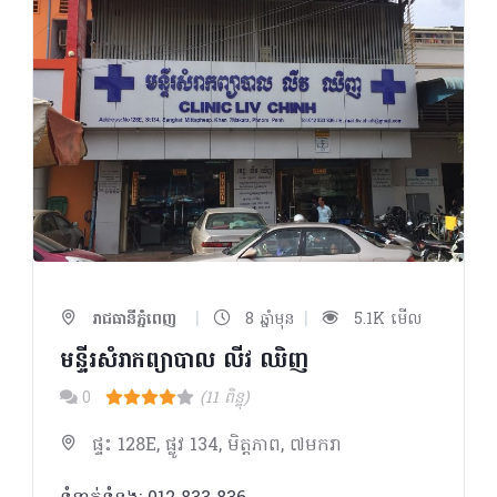
|
|
រាជធានីភ្នំពេញ
8 ឆ្នាំមុន
5.1K មើល
មន្ទីរសំរាកព្យាបាល លីវ ឈិញ
0
(11 ពិន្ទុ)
ផ្ទះ 128E, ផ្លូវ 134, មិត្ដភាព, ៧មករា