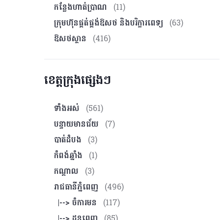
កន្លែងហាត់ប្រាណ
(11)
ក្រុមហ៊ុនផ្គត់ផ្គង់ឱសថ និងបរិក្ខារពេទ្យ
(63)
ឱសថស្ថាន
(416)
ខេត្តក្រុងផ្សេងៗ
ទាំងអស់
(561)
បន្ទាយមានជ័យ
(7)
បាត់ដំបង
(3)
កំពង់ឆ្នាំង
(1)
កណ្ដាល
(3)
រាជធានីភ្នំពេញ
(496)
|--> ចំការមន
(117)
|--> ដូនពេញ
(85)