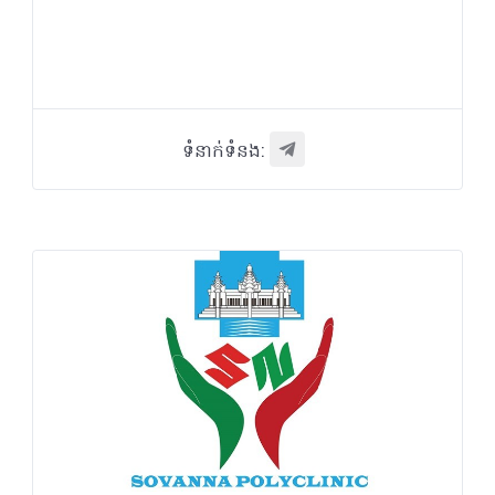
ទំនាក់ទំនង: