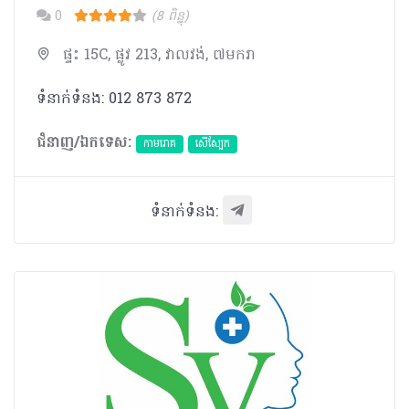
0
(8 ពិន្ទុ)
ផ្ទះ 15C, ផ្លូវ 213, វាលវង់, ៧មករា
ទំនាក់ទំនង: 012 873 872
ជំនាញ/ឯកទេស:
កាមរោគ
សើស្បែក
ទំនាក់ទំនង: