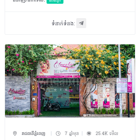
ជំនាញ/ឯកទេស:
សើស្បែក
ទំនាក់ទំនង:
|
|
រាជធានីភ្នំពេញ
7 ឆ្នាំមុន
25.4K មើល