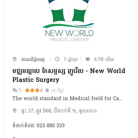
|
|
រាជធានីភ្នំពេញ
7 ឆ្នាំមុន
6.7K មើល
មជ្ឈមណ្ឌល កែសម្ផស្ស ញូវើល - New World
Plastic Surgery
0
(4 ពិន្ទុ)
The world standard in Medical field for Cambodia
ផ្ទះ 17, ផ្លូវ 566, បឹងកក់ទី ១, ទួលគោក
ទំនាក់ទំនង: 023 880 333