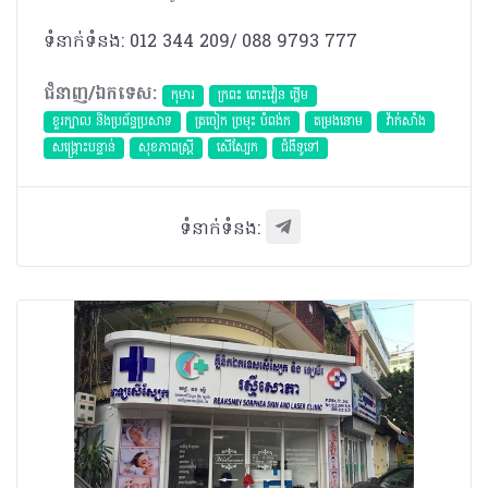
ទំនាក់ទំនង: 012 344 209/ 088 9793 777
ជំនាញ/ឯកទេស:
កុមារ
ក្រពះ ពោះវៀន ថ្លើម
ខួរក្បាល និងប្រព័ន្ធប្រសាទ
ត្រចៀក ច្រមុះ បំពង់ក
តម្រងនោម
វ៉ាក់សាំង
សង្គ្រោះបន្ទាន់
សុខភាពស្រ្តី
សើស្បែក
ជំងឺទូទៅ
ទំនាក់ទំនង: