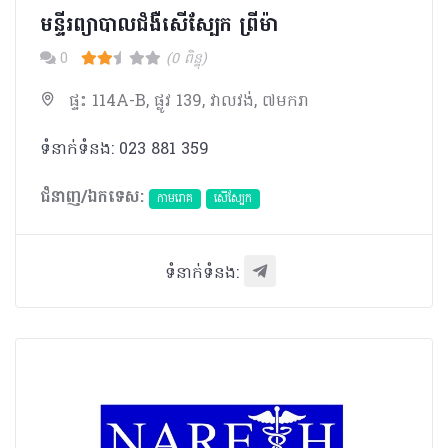
មន្ទីរព្យាបាលជំងឺសេីស្បែក ព្រីម៉ា
0
(0 ពិន្ទុ)
ផ្ទះ 114A-B, ផ្លូវ 139, វាលវង់, ៧មករា
ទំនាក់ទំនង: 023 881 359
ជំនាញ/ឯកទេស:
កាមរោគ
សើស្បែក
ទំនាក់ទំនង: