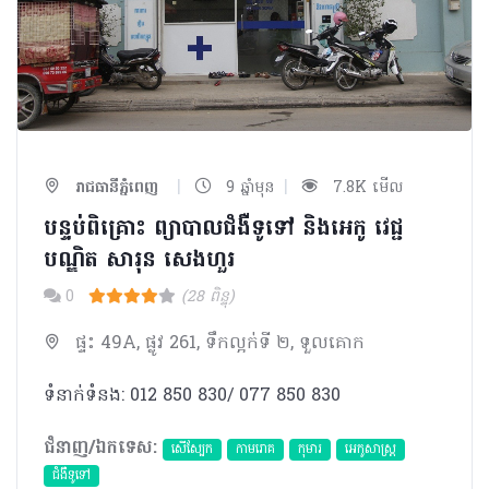
|
|
រាជធានីភ្នំពេញ
9 ឆ្នាំមុន
7.8K មើល
បន្ទប់ពិគ្រោះ ព្យាបាលជំងឺទូទៅ និងអេកូ វេជ្ជ
បណ្ឌិត សារុន សេងហួរ
0
(28 ពិន្ទុ)
ផ្ទះ 49A, ផ្លូវ 261, ទឹកល្អក់ទី ២, ទួលគោក
ទំនាក់ទំនង: 012 850 830/ 077 850 830
ជំនាញ/ឯកទេស:
សើស្បែក
កាមរោគ
កុមារ
អេកូសាស្រ្ត
ជំងឺទូទៅ