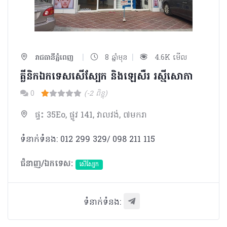
|
|
រាជធានីភ្នំពេញ
8 ឆ្នាំមុន
4.6K មើល
គ្លីនិកឯកទេសសើស្បែក និងឡេសឺរ រស្មីសោភា
0
(-2 ពិន្ទុ)
ផ្ទះ 35Eo, ផ្លូវ 141, វាលវង់, ៧មករា
ទំនាក់ទំនង: 012 299 329/ 098 211 115
ជំនាញ/ឯកទេស:
សើស្បែក
ទំនាក់ទំនង: