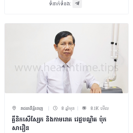
ទំនាក់ទំនង:
|
|
រាជធានីភ្នំពេញ
8 ឆ្នាំមុន
8.1K មើល
គ្លីនិកសើស្បែក និងកាមរោគ វេជ្ជបណ្ឌិត ប៉ុក
សាវឿន