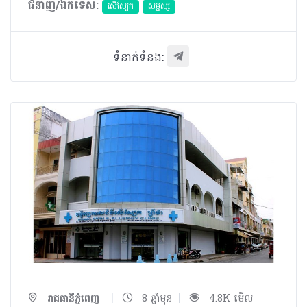
ជំនាញ/ឯកទេស:
សើស្បែក
សម្ផស្ស
ទំនាក់ទំនង:
|
|
រាជធានីភ្នំពេញ
8 ឆ្នាំមុន
4.8K មើល