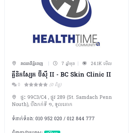
|
|
រាជធានីភ្នំពេញ
7 ឆ្នាំមុន
24.1K មើល
គ្លីនិកស្បែក ប៊ីស៊ី II - BC Skin Clinic II
0
(0 ពិន្ទុ)
ផ្ទះ 99C3/C4 , ផ្លូវ 289 (St. Samdach Penn
Nouth), បឹងកក់ទី ១, ទួលគោក
ទំនាក់ទំនង: 010 952 020 / 012 844 777