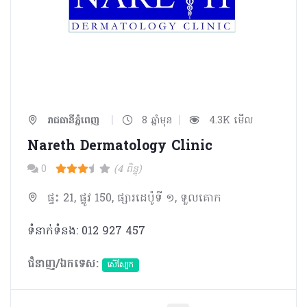
|
|
រាជធានីភ្នំពេញ
8 ឆ្នាំមុន
4.3K មើល
Nareth Dermatology Clinic
0
(4 ពិន្ទុ)
ផ្ទះ 21, ផ្លូវ 150, ផ្សារដេប៉ូទី ១, ទួលគោក
ទំនាក់ទំនង: 012 927 457
ជំនាញ/ឯកទេស:
សើស្បែក