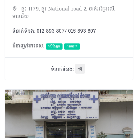
ផ្ទះ 1179, ផ្លូវ National road 2, ចាក់អង្រែលើ,
មានជ័យ
ទំនាក់ទំនង: 012 893 807/ 015 893 807
ជំនាញ/ឯកទេស:
សើស្បែក
កាមរោគ
ទំនាក់ទំនង: