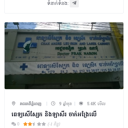
ទំនាក់ទំនង:
|
|
រាជធានីភ្នំពេញ
9 ឆ្នាំមុន
5.4K មើល
ពេទ្យសើស្បែក​ និងឡាសីរ ចាក់អង្រែលើ
0
(-1 ពិន្ទុ)