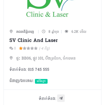
|
|
រាជធានីភ្នំពេញ
8 ឆ្នាំមុន
6.2K មើល
SV Clinic And Laser
0
(-4 ពិន្ទុ)
ផ្ទះ BB06, ផ្លូវ 101, បឹងត្របែក, ចំការមន
ទំនាក់ទំនង: 015 745 555
ជំនាញ/ឯកទេស:
សើស្បែក
ទំនាក់ទំនង: