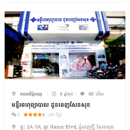
|
|
រាជធានីភ្នំពេញ
8 ឆ្នាំមុន
8K មើល
មន្ទីរពហុព្យាបាល ដូនពេញសែនសុខ
0
(19 ពិន្ទុ)
ផ្ទះ 2A-3A, ផ្លូវ Hanoi Blvd, ភ្នំពេញថ្មី, សែនសុខ