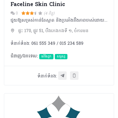
Faceline Skin Clinic
0
(4 ពិន្ទុ)
ជួយ​ឱ្យ​សម្រស់​កា​ន់​តែ​ស្អាត និង​ប្រឆាំង​នឹង​ភាព​ចាស់​ដោយ​មិនចាំ​បាច់​វះ​កាត់ ផលិតផល វិធីសាស្រ្ត និងម៉ាស៊ីនរបស់យើង មើល​ទៅ​ហាក់ដូច​ជាស្រដៀង​គ្នា​ជាមួយ​គ្លីនីក​ផ្សេងៗ​ទៀត​​ នៅក្នុង​ទីផ្សារ​កែសម្ផស្ស​​បច្ចុប្បន្ន។​ ប៉ុន្តែ យើង​ពិត​ជា​មានមោទនភាព ​ក្នុងការ​បង្ហាញ​នូវ​ក្រុម​វេជ្ជបណ្ឌិត​ជំនាញ ​និងបុគ្គលិក​ ដែល​ឆ្លងកាត់​ការ​បណ្តុះបណ្តាល​​ត្រឹមត្រឹម ​ដើម្បី​​ធានា​ជូន​នូវ​ការ​ផ្តល់​សេវាកម្ម​ និង​​ការព្យាបាល​​ដ៏ល្អ​បំផុត​ ​ដល់​អតិថិជន​របស់​យើង។ យើង​ផ្តោត​សំខាន់ លើ​វិធីសាស្រ្ត​ព្យាបាល​ទំនើប ​ដោយ​មិន​ចាំបាច់​វះកាត់ តាមរយៈ​ការ​ប្រើប្រាស់​បច្ចេកវិទ្យា​ទំនើប​ចុងក្រោយ​បំផុត ដើម្បី​ជួយ​ឲ្យ​សម្រស់​របស់​អតិថិជន​កាន់តែ​ស្អាត​​តាម​​បែប​ធម្មជាតិ​ និង​ប្រឆាំង​ភាពចាស់​។ ​ អតិថិជន​ នឹង​អាច​មើល​ឃើញ​ពី​លទ្ធផល​តាម​បែប​ធម្មជាតិ ពោល​គឺ​មិនមែន​សិប្បនិមិត្ត​នោះឡើយ។ យើង​រំពឹង​ថា លោក​អ្នក​នឹង​ទទួល​បាន​ភាព​ស្រស់ស្អាត​ តាម​ក្តី​ប្រាថ្នា ដែល​ធ្វើ​ឲ្យ​អ្នក​មាន​ភាព​លេច​ធ្លោ​ខ្លាំង តាម​បែប​ធម្មជាតិ​ មិនមែន​«​សិប្បនិមិត្ត​»​ទេ​។ ​សម្រាប់​ក្រុម​ការងារ​​យើង​ខ្ញុំ​​ អ្នក​គឺ​នៅតែ​ជា ​“អ្នក” ​ដោយ​អម​ជាមួយ​ភាព​លេចធ្លោ​ ស្រស់ស្អាត​ និង ​លើស​ពី​មាន​តម្លៃ។
ផ្ទះ 170, ផ្លូវ 51, បឹងកេងកងទី ១, ចំការមន
ទំនាក់ទំនង: 061 555 349 / 015 234 589
ជំនាញ/ឯកទេស:
សើស្បែក
សម្ផស្ស
ទំនាក់ទំនង: