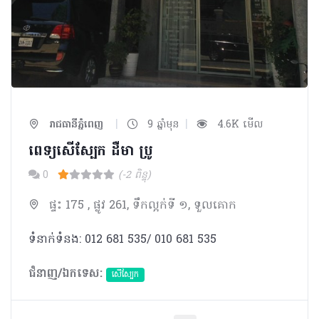
|
|
រាជធានីភ្នំពេញ
9 ឆ្នាំមុន
4.6K មើល
ពេទ្យសើស្បែក ដឺមា ប្រូ
0
(-2 ពិន្ទុ)
ផ្ទះ 175 , ផ្លូវ 261, ទឹកល្អក់ទី ១, ទួលគោក
ទំនាក់ទំនង: 012 681 535/ 010 681 535
ជំនាញ/ឯកទេស:
សើស្បែក