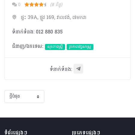
0
(8 ពិន្ទុ)
ផ្ទះ 39A, ផ្លូវ 169, វាលវង់, ៧មករា
ទំនាក់ទំនង: 012 880 835
ជំនាញ/ឯកទេស:
សុខភាពស្រ្តី
​រូបភាពវេជ្ជសាស្រ្ត
ទំនាក់ទំនង:
ទំព័រផ្សេងៗ
ប្រភេទផ្សេងៗ