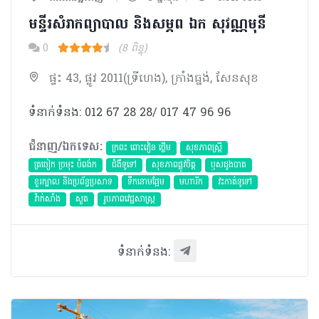
មន្ទីរសំរាកព្យាបាល និងសម្ភព ឯក សុវណ្ណមុនី
0
(8 ពិន្ទុ)
ផ្ទះ 43, ផ្លូវ 2011(ទ្រីហេង), ក្រាំងធ្នង់, សែនសុខ
ទំនាក់ទំនង: 012 67 28 28/ 017 47 96 96
ជំនាញ/ឯកទេស:
ក្រពះ ពោះវៀន ថ្លើម
សុខភាពស្រ្តី
ត្រចៀក ច្រមុះ បំពង់ក
ជំងឺទូទៅ
សុខភាពផ្លូវចិត្ត
ឫសដូងបាត
ខួរក្បាល និងប្រព័ន្ធប្រសាទ
ទឹកនោមផ្អែម
មហារីក​
វះកាត់ទូទៅ
វ៉ាក់សាំង
សួត
​រូបភាពវេជ្ជសាស្រ្ត
ទំនាក់ទំនង: