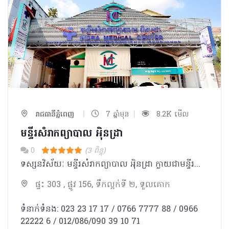
|
|
រាជធានីភ្នំពេញ
7 ឆ្នាំមុន
8.2K មើល
មន្ទីរសំរាកព្យាបាល អុិនដ្រា
0
(3 ពិន្ទុ)
ទស្សនវិស័យៈ មន្ទីរសំរាកព្យាបាល អុិនដ្រា ក្លាយជាមន្ទីរពេទ្យ ជំរើសដ៏ល្អបំផុត ប្រកបដោយទំនុកចិត្ត សំរាប់ប្រជាជនកម្ពុជា និងជនបរទេស។ បេសកកម្មៈ មន្ទីរសំរាកព្យាបាល អុិនដ្រា ខិតខំប្រឹងប្រែងដើម្បីផ្ដល់នូវ ការថែទាំនិងការព្យាបាល ដែលមានគុណភាពអន្តរជាតិ ដោយក្រុម គ្រូពេទ្យជំនាញ ជាមួយសេវាកម្មល្អឥតខ្ចោះ សម្រាប់បំពេញសេចក្តីត្រូវការរបស់អតិថិជន ។ ការប្តេជ្ញាចិត្តរបស់យើងមានដូចខាងក្រោម: - ផ្ដល់នូវសេវាវេជ្ជសាស្រ្តដែលមានគុណភាពខ្ពស់ដោយគោរពបានតាមបទដ្ឋានអន្តរជាតិ។ -ប្រកាន់ខ្ជាប់នូវតម្លៃនិងក្រមសីលធម៍ វេជ្ជសាស្ត្រ និងសិល្បៈនៃការព្យាបាល ប្រើប្រាស់នូវបច្ចេកវិទ្យាខ្ពស់បំផុត រួមជាមួយនិងឧបករណ៍វេជ្ជសាស្រ្ត ទំនើបទាន់សម័យ។ -អភិវឌ្ឍន៍ចំណេះដឹងវេជ្ជសាស្ត្របន្ថែមដោយការចូលរួមវគ្គបណ្តុះបណ្តាលវេជ្ជសាស្រ្តបន្ត និងការចូលលរួម សិក្ខាសាលា ឬសន្និសិទក្នុងតំបន់ និងអន្ដរជាតិ។ -លើកតម្កើងនិងកែលំអរគុណភាពនៃជីវិតនិងការថែទាំដល់អ្នកជំងឺរបស់យើងនៅទូទាំងប្រទេសកម្ពុជា។
ផ្ទះ 303 , ផ្លូវ 156, ទឹកល្អក់ទី ២, ទួលគោក
ទំនាក់ទំនង: 023 23 17 17 / 0766 7777 88 / 0966
22222 6 / 012/086/090 39 10 71