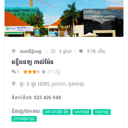
|
|
រាជធានីភ្នំពេញ
9 ឆ្នាំមុន
9.7K មើល
មន្ទីរពេទ្យ កាល់ម៉ែត
0
(17 ពិន្ទុ)
ផ្ទះ 3, ផ្លូវ 12201, ស្រះចក, ដូនពេញ
ទំនាក់ទំនង: 023 426 948
ជំនាញ/ឯកទេស:
ក្រពះ ពោះវៀន ថ្លើម
សុខភាពស្រ្តី
អេកូសាស្រ្ត
​រូបភាពវេជ្ជសាស្រ្ត