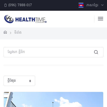
(096) 7888-017
ភាសាខ្មែរ
ទីតាំង