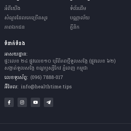
អំពីយើង
ទំព័រដើម
សំណួរ​ដែលគេ​ច្រើន​សួរ
បណ្ណាល័យ
ភាពឯកជន
គ្លីនិក
ទំនាក់ទំនង
អាសយដ្ឋាន:
ផ្ទះលេខ ២៤ ផ្លូវលេខ១០ បុរីពិភពថ្មីទួលសង្កែ (ផ្លូវលេខ ៦២)
សង្កាត់ទួលសង្កែ ខណ្ឌឫស្សីកែវ ភ្នំពេញ កម្ពុជា
លេខទូរស័ព្ទ:
(096) 7888-017
អ៊ីមែល:
info@healthtime.tips