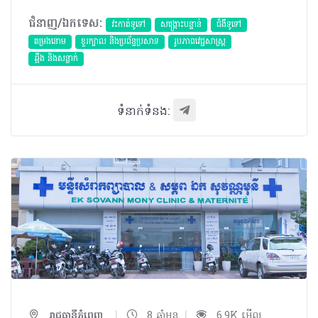
ជំនាញ/ឯកទេស:
វះកាត់ទូទៅ
សង្គ្រោះបន្ទាន់
ជំងឺទូទៅ
តម្រងនោម
ខួរក្បាល និងប្រព័ន្ធប្រសាទ
​រូបភាពវេជ្ជសាស្រ្ត
ឆ្អឹង និងសន្លាក់
ទំនាក់ទំនង:
|
|
រាជធានីភ្នំពេញ
8 ឆ្នាំមុន
6.9K មើល