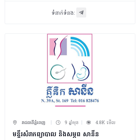
ទំនាក់ទំនង:
|
|
រាជធានីភ្នំពេញ
9 ឆ្នាំមុន
4.8K មើល
មន្ទីរសំរាកព្យាបាល និងសម្ភព សានីន