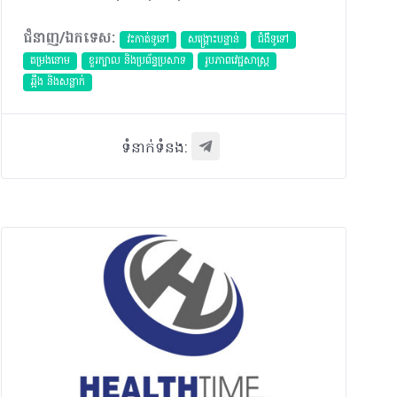
ជំនាញ/ឯកទេស:
វះកាត់ទូទៅ
សង្គ្រោះបន្ទាន់
ជំងឺទូទៅ
តម្រងនោម
ខួរក្បាល និងប្រព័ន្ធប្រសាទ
​រូបភាពវេជ្ជសាស្រ្ត
ឆ្អឹង និងសន្លាក់
ទំនាក់ទំនង: