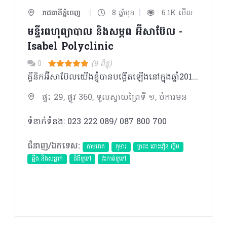
|
|
រាជធានីភ្នំពេញ
8 ឆ្នាំមុន
6.1K មើល
មន្ទីរពហុព្យាបាល និងសម្ភព អ៊ីសាប៊ែល -
Isabel Polyclinic
0
(9 ពិន្ទុ)
គ្លីនិកអ៊ីសាប៊ែលយើងខ្ញុំបានបង្កើតឡើងនៅក្នុងឆ្នាំ2017 ៌បានបំពាក់ដោយឧបករណ៍បរិក្ខាពេទ្រថ្មីៗទំនើប​ និង ​មានក្រុមវិជ្ជបណ្ឌិតមានជំនាញ ប្រកបដោយភាពទុក្ខចិត្ត ។
ផ្ទះ 29, ផ្លូវ 360, ទួលស្វាយព្រៃទី ១, ចំការមន
ទំនាក់ទំនង: 023 222 089/ 087 800 700
ជំនាញ/ឯកទេស:
កាមរោគ
កុមារ
ក្រពះ ពោះវៀន ថ្លើម
ឆ្អឹង និងសន្លាក់
ជំងឺទូទៅ
វះកាត់ទូទៅ