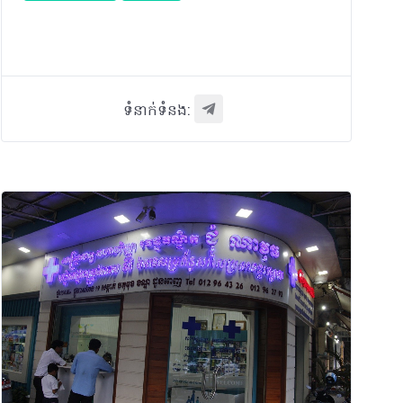
ទំនាក់ទំនង: