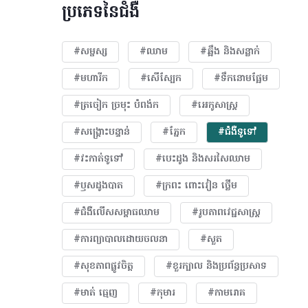
ប្រភេទនៃជំងឺ
#សម្ផស្ស
#ឈាម
#ឆ្អឹង និងសន្លាក់
#មហារីក​
#សើស្បែក
#ទឹកនោមផ្អែម
#ត្រចៀក ច្រមុះ បំពង់ក
#អេកូសាស្រ្ត
#សង្គ្រោះបន្ទាន់
#ភ្នែក​
#ជំងឺទូទៅ
#វះកាត់ទូទៅ
#បេះដូង​ និងសរសៃឈាម
#ឫសដូងបាត
#ក្រពះ ពោះវៀន ថ្លើម
#ជំងឺលើសសម្ពាធឈាម
#​រូបភាពវេជ្ជសាស្រ្ត
#ការព្យាបាលដោយ​ចលនា
#សួត
#សុខភាពផ្លូវចិត្ត
#ខួរក្បាល និងប្រព័ន្ធប្រសាទ
#មាត់ ធ្មេញ
#កុមារ
#កាមរោគ