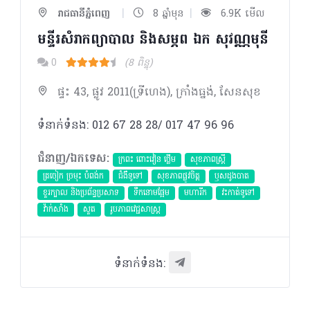
|
|
រាជធានីភ្នំពេញ
8 ឆ្នាំមុន
6.9K មើល
មន្ទីរសំរាកព្យាបាល និងសម្ភព ឯក សុវណ្ណមុនី
0
(8 ពិន្ទុ)
ផ្ទះ 43, ផ្លូវ 2011(ទ្រីហេង), ក្រាំងធ្នង់, សែនសុខ
ទំនាក់ទំនង: 012 67 28 28/ 017 47 96 96
ជំនាញ/ឯកទេស:
ក្រពះ ពោះវៀន ថ្លើម
សុខភាពស្រ្តី
ត្រចៀក ច្រមុះ បំពង់ក
ជំងឺទូទៅ
សុខភាពផ្លូវចិត្ត
ឫសដូងបាត
ខួរក្បាល និងប្រព័ន្ធប្រសាទ
ទឹកនោមផ្អែម
មហារីក​
វះកាត់ទូទៅ
វ៉ាក់សាំង
សួត
​រូបភាពវេជ្ជសាស្រ្ត
ទំនាក់ទំនង: