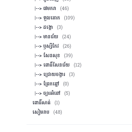
|--> ៧មករា
(46)
|--> ទួលគោក
(109)
|--> ដង្កោ
(3)
|--> មានជ័យ
(24)
|--> ឫស្សីកែវ
(26)
|--> សែនសុខ
(39)
|--> ពោធិ៍សែនជ័យ
(12)
|--> ជ្រោយចង្វារ
(3)
|--> ព្រែកព្នៅ
(0)
|--> ច្បារអំពៅ
(5)
ពោធិ៍សាត់
(1)
សៀមរាប
(48)