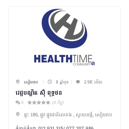
|
|
សៀមរាប
8 ឆ្នាំមុន
2.9K មើល
វេជ្ជបណ្ឌិត ស៊ុំ ពុទ្ធថន​
0
(0 ពិន្ទុ)
ផ្ទះ 186, ផ្លូវ ផ្លូវជាតិលេខ៦ , ស្វាយដង្គំ, សៀមរាប
ទំនាក់ទំនង: 012 931 315/ 077 207 986