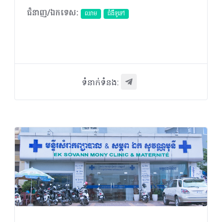
ជំនាញ/ឯកទេស:
ឈាម
ជំងឺទូទៅ
ទំនាក់ទំនង: