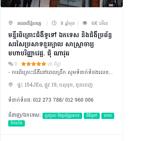
|
|
រាជធានីភ្នំពេញ
8 ឆ្នាំមុន
6K មើល
មន្ទីរពិគ្រោះជំងឺទូទៅ ឯកទេស និងជំងឺប្រព័ន្ធ
សរសៃប្រសាទខួរក្បាល សាស្រ្តាចារ្យ
មហាបរិញ្ញាវេជ្ជ. ជុំ ណាវុធ
0
(6 ពិន្ទុ)
- ការពិគ្រោះជំងឺនៅពេលព្រឹក សូមទំនាក់ទំនងលេខទូរស័ព្ទ 098 383 906 -​ ការពិគ្រោះជំងឺនៅពេលរសៀល សូមទំនាក់ទំនងលេខទូរស័ព្ទ 077 757 989 * ករណីសុំពិនិត្យថ្ងៃត្រង់ ចាំបាច់ត្រូវធ្វើការណាត់ជាមុន សូមទំនាក់ទំនងលេខទូរស័ព្ទ 098 383 906/ 012 964 326 ** ករណីបន្ទាន់ សូមទូរស័ព្ទមកកាន់លេខ 012 273 788/012 960 006
ផ្ទះ 154JEo, ផ្លូវ 19, ចតុមុខ, ដូនពេញ
ទំនាក់ទំនង: 012 273 788/ 012 960 006
ជំនាញ/ឯកទេស:
ខួរក្បាល និងប្រព័ន្ធប្រសាទ
ជំងឺទូទៅ
ឈាម
វ៉ាក់សាំង