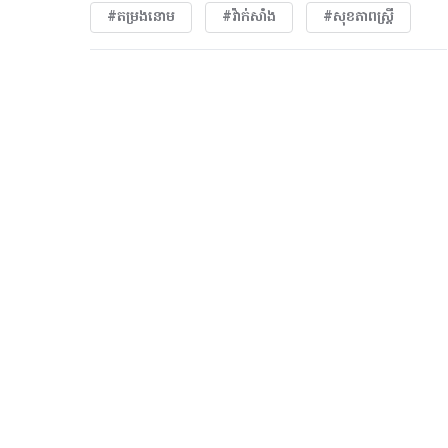
#តម្រងនោម
#វ៉ាក់សាំង
#សុខភាពស្រ្តី