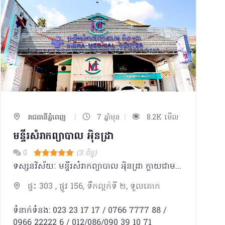
|
|
រាជធានីភ្នំពេញ
7 ឆ្នាំមុន
8.2K មើល
មន្ទីរសំរាកព្យាបាល អុិនដ្រា
0
(3 ពិន្ទុ)
ទស្សនវិស័យៈ មន្ទីរសំរាកព្យាបាល អុិនដ្រា ក្លាយជាមន្ទីរពេទ្យ ជំរើសដ៏ល្អបំផុត ប្រកបដោយទំនុកចិត្ត សំរាប់ប្រជាជនកម្ពុជា និងជនបរទេស។ បេសកកម្មៈ មន្ទីរសំរាកព្យាបាល អុិនដ្រា ខិតខំប្រឹងប្រែងដើម្បីផ្ដល់នូវ ការថែទាំនិងការព្យាបាល ដែលមានគុណភាពអន្តរជាតិ ដោយក្រុម គ្រូពេទ្យជំនាញ ជាមួយសេវាកម្មល្អឥតខ្ចោះ សម្រាប់បំពេញសេចក្តីត្រូវការរបស់អតិថិជន ។ ការប្តេជ្ញាចិត្តរបស់យើងមានដូចខាងក្រោម: - ផ្ដល់នូវសេវាវេជ្ជសាស្រ្តដែលមានគុណភាពខ្ពស់ដោយគោរពបានតាមបទដ្ឋានអន្តរជាតិ។ -ប្រកាន់ខ្ជាប់នូវតម្លៃនិងក្រមសីលធម៍ វេជ្ជសាស្ត្រ និងសិល្បៈនៃការព្យាបាល ប្រើប្រាស់នូវបច្ចេកវិទ្យាខ្ពស់បំផុត រួមជាមួយនិងឧបករណ៍វេជ្ជសាស្រ្ត ទំនើបទាន់សម័យ។ -អភិវឌ្ឍន៍ចំណេះដឹងវេជ្ជសាស្ត្របន្ថែមដោយការចូលរួមវគ្គបណ្តុះបណ្តាលវេជ្ជសាស្រ្តបន្ត និងការចូលលរួម សិក្ខាសាលា ឬសន្និសិទក្នុងតំបន់ និងអន្ដរជាតិ។ -លើកតម្កើងនិងកែលំអរគុណភាពនៃជីវិតនិងការថែទាំដល់អ្នកជំងឺរបស់យើងនៅទូទាំងប្រទេសកម្ពុជា។
ផ្ទះ 303 , ផ្លូវ 156, ទឹកល្អក់ទី ២, ទួលគោក
ទំនាក់ទំនង: 023 23 17 17 / 0766 7777 88 /
0966 22222 6 / 012/086/090 39 10 71