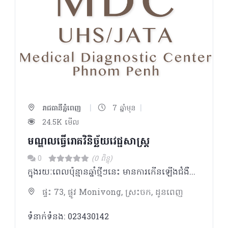
|
|
រាជធានីភ្នំពេញ
7 ឆ្នាំមុន
24.5K មើល
មណ្ឌលធ្វើរោគវិនិច្ឆ័យវេជ្ជសាស្រ្ត​​
0
(0 ពិន្ទុ)
ក្នុងរយៈពេលប៉ុន្មានឆ្នាំថ្មីៗនេះ មានការកើនឡើងជំងឺដែលបណ្តាលមកពីរបៀបរស់នៅ​ ដោយសារមានការផ្លាស់ប្តូររបៀបរស់នៅក្នុងប្រទេសកម្ពុជា ខណៈដែលជំងឺឆ្លងផ្សេងៗ ដូចជាជំងឺអេដស៏ ជំងឺគ្រុនចាញ់ ជំងឺរបេង​ នៅតែជាបញ្ហាសុខភាពដ៏ចំបងនៅឡើយ។ ដូចនេះ សាកលវិទ្យាល័យវិទ្យាសាស្រ្តសុខាភិបាល និងសមាគមកំចាត់រោគរបេងជប៉ុន បានរួមគ្នា បង្កើតមណ្ឌលធ្វើរោគវិនិច្ឆ័យមួយ​​ឡើង ក្នុងគោលបំណងចូលរួមចំណែកលើកកំពស់សុខភាពរបស់ប្រជាជនក្នុងប្រទេសកម្ពុជា។ សមាគមកំចាត់រោគរបេងជប៉ុន​និងសាកលវិទ្យាល័យវិទ្យាសាស្រ្តសុខាភិបាល បានបង្កើតឡើងនូវមណ្ឌលធ្វើរោគវិនិច្ឆ័យវេជ្ជសាស្រ្ត នេះឡើងដែលមានទីតាំងស្ថិតនៅក្នុងបរិវេណសាកលវិទ្យាល័យនេះតែម្តង។​ គោល បំណងនៃការបង្កើតមណ្ឌលធ្វើរោគវិនិច្ឆ័យវេជ្ជសាស្រ្តនេះ គឺផ្តល់នូវសេវាពិនិត្យសុខភាព​ទូទៅ សេវាមន្ទីរពិសោធន៏ និងរូបភាពវេជ្ជសាស្រ្ត ដែលមានគុណភាពបែបជប៉ុន ដល់ប្រជាជន ក្នុងប្រទេសកម្ពុជា ដើម្បីអោយពួកគាត់ទទួលបានសេវាពិនិត្យសុខភាពមួយដោយមិនមានការបារម្មណ៏។​ យើងសង្ឃឹមថា ពួកគាត់នឹងចាប់អារម្មណ៏ពីសុខភាព​និងមកពិនិត្យសុខភាព ហើយពួកយើងមានចិត្តរីករាយនឹង ផ្តល់ជូនការពិនិត្យសុខភាព​ដើម្បីធ្វើអោយជីវិតបានប្រសើររីករាយ។ សមាគមកំចាត់រោគរបេងជប៉ុន ការិយល័យអង្គការចាតា Director Okada Kosuke (Doctor)
ផ្ទះ 73, ផ្លូវ Monivong, ស្រះចក, ដូនពេញ
ទំនាក់ទំនង: 023430142