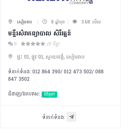
|
|
សៀមរាប
8 ឆ្នាំមុន
3.6K មើល
មន្ទីរសំរាកព្យាបាល​ សិរីរត្នន៍
0
(0 ពិន្ទុ)
ផ្ទះ 01, ផ្លូវ 01, ស្វាយដង្គំ, សៀមរាប
ទំនាក់ទំនង: 012 864 390/ 012 473 502/ 088
847 3502
ជំនាញ/ឯកទេស:
ជំងឺទូទៅ
ទំនាក់ទំនង: