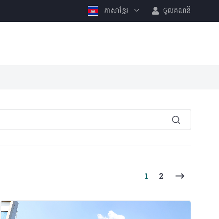
ភាសាខ្មែរ
ចូលគណនី
(current)
1
2