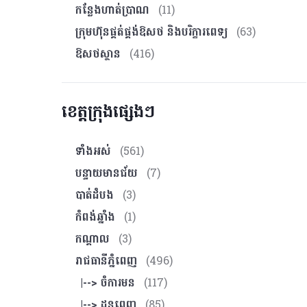
កន្លែងហាត់ប្រាណ
(11)
ក្រុមហ៊ុនផ្គត់ផ្គង់ឱសថ និងបរិក្ខារពេទ្យ
(63)
ឱសថស្ថាន
(416)
ខេត្តក្រុងផ្សេងៗ
ទាំងអស់
(561)
បន្ទាយមានជ័យ
(7)
បាត់ដំបង
(3)
កំពង់ឆ្នាំង
(1)
កណ្ដាល
(3)
រាជធានីភ្នំពេញ
(496)
|--> ចំការមន
(117)
|--> ដូនពេញ
(85)