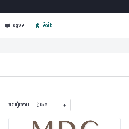
អត្ថបទ
ទីតាំង
តម្រៀបតាម