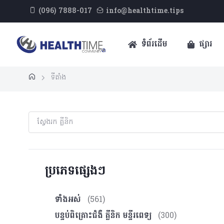
(096) 7888-017
info@healthtime.tips
ទំព័រដើម
ផ្សារ
ទីតាំង
ប្រភេទផ្សេងៗ
ទាំងអស់
(561)
បន្ទប់ពិគ្រោះ​ជំងឺ គ្លីនិក មន្ទីរពេទ្យ
(300)