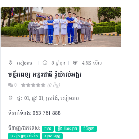
|
|
សៀមរាប
8 ឆ្នាំមុន
4.6K មើល
មន្ទីរពេទ្យ អន្តរជាតិ រ៉ូយ៉ាល់អង្គរ
0
(0 ពិន្ទុ)
ផ្ទះ 01, ផ្លូវ 01, ស្រង៉ែ, សៀមរាប
ទំនាក់ទំនង: 063 761 888
ជំនាញ/ឯកទេស:
កុមារ
ឆ្អឹង និងសន្លាក់
ជំងឺទូទៅ
ត្រចៀក ច្រមុះ បំពង់ក
សុខភាពស្រ្តី