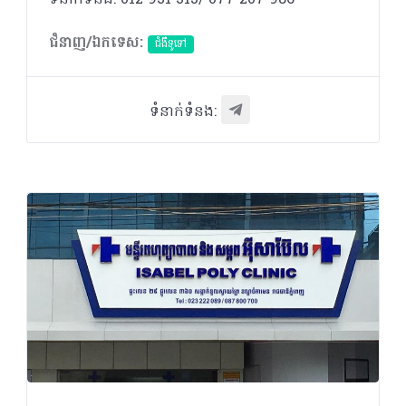
ជំនាញ/ឯកទេស:
ជំងឺទូទៅ
ទំនាក់ទំនង: