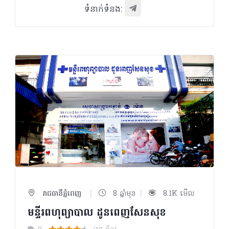
ទំនាក់ទំនង:
|
|
រាជធានីភ្នំពេញ
8 ឆ្នាំមុន
8.1K មើល
មន្ទីរពហុព្យាបាល ដូនពេញសែនសុខ