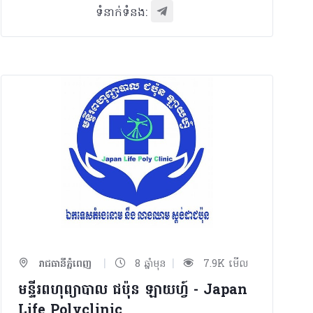
ទំនាក់ទំនង:
|
|
រាជធានីភ្នំពេញ
8 ឆ្នាំមុន
7.9K មើល
មន្ទីរពហុព្យាបាល​ ជប៉ុន ឡាយហ្វ៍ - Japan
Life Polyclinic