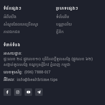
ទំព័រផ្សេងៗ
ប្រភេទផ្សេងៗ
អំពីយើង
ទំព័រដើម
សំណួរ​ដែលគេ​ច្រើន​សួរ
បណ្ណាល័យ
ភាពឯកជន
គ្លីនិក
ទំនាក់ទំនង
អាសយដ្ឋាន:
ផ្ទះលេខ ២៤ ផ្លូវលេខ១០ បុរីពិភពថ្មីទួលសង្កែ (ផ្លូវលេខ ៦២)
សង្កាត់ទួលសង្កែ ខណ្ឌឫស្សីកែវ ភ្នំពេញ កម្ពុជា
លេខទូរស័ព្ទ:
(096) 7888-017
អ៊ីមែល:
info@healthtime.tips