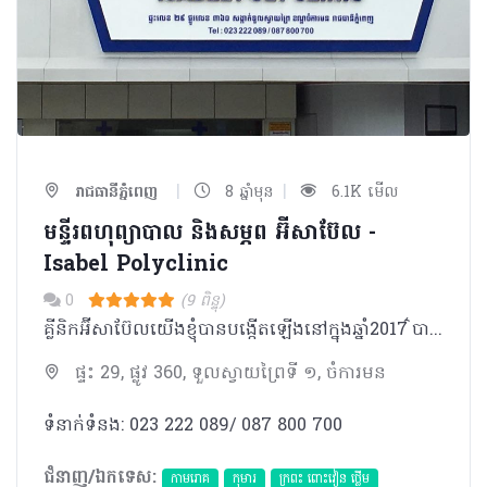
|
|
រាជធានីភ្នំពេញ
8 ឆ្នាំមុន
6.1K មើល
មន្ទីរពហុព្យាបាល និងសម្ភព អ៊ីសាប៊ែល -
Isabel Polyclinic
0
(9 ពិន្ទុ)
គ្លីនិកអ៊ីសាប៊ែលយើងខ្ញុំបានបង្កើតឡើងនៅក្នុងឆ្នាំ2017 ៌បានបំពាក់ដោយឧបករណ៍បរិក្ខាពេទ្រថ្មីៗទំនើប​ និង ​មានក្រុមវិជ្ជបណ្ឌិតមានជំនាញ ប្រកបដោយភាពទុក្ខចិត្ត ។
ផ្ទះ 29, ផ្លូវ 360, ទួលស្វាយព្រៃទី ១, ចំការមន
ទំនាក់ទំនង: 023 222 089/ 087 800 700
ជំនាញ/ឯកទេស:
កាមរោគ
កុមារ
ក្រពះ ពោះវៀន ថ្លើម