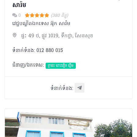
សារ៉ម
0
(380 ពិន្ទុ)
វេជ្ជបណ្ឌិតឯកទេស អ៊ុក​ សារ៉ម
ផ្ទះ 49 ថ, ផ្លូវ 1019, ទឹកថ្លា, សែនសុខ
ទំនាក់ទំនង: 012 880 015
ជំនាញ/ឯកទេស:
ក្រពះ ពោះវៀន ថ្លើម
ទំនាក់ទំនង: