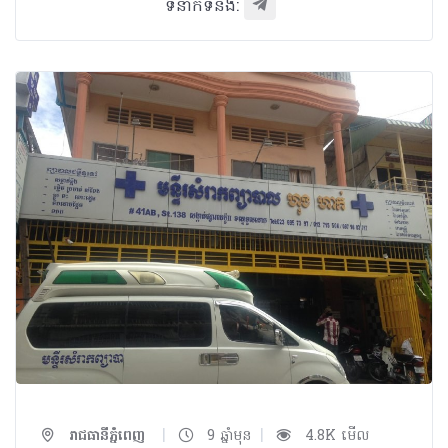
ទំនាក់ទំនង:
|
|
រាជធានីភ្នំពេញ
9 ឆ្នាំមុន
4.8K មើល