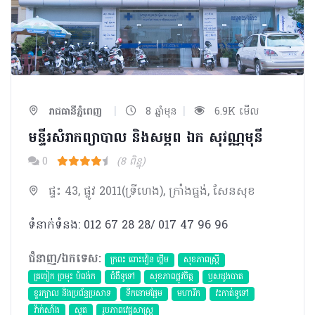
|
|
រាជធានីភ្នំពេញ
8 ឆ្នាំមុន
6.9K មើល
មន្ទីរសំរាកព្យាបាល និងសម្ភព ឯក សុវណ្ណមុនី
0
(8 ពិន្ទុ)
ផ្ទះ 43, ផ្លូវ 2011(ទ្រីហេង), ក្រាំងធ្នង់, សែនសុខ
ទំនាក់ទំនង: 012 67 28 28/ 017 47 96 96
ជំនាញ/ឯកទេស:
ក្រពះ ពោះវៀន ថ្លើម
សុខភាពស្រ្តី
ត្រចៀក ច្រមុះ បំពង់ក
ជំងឺទូទៅ
សុខភាពផ្លូវចិត្ត
ឫសដូងបាត
ខួរក្បាល និងប្រព័ន្ធប្រសាទ
ទឹកនោមផ្អែម
មហារីក​
វះកាត់ទូទៅ
វ៉ាក់សាំង
សួត
​រូបភាពវេជ្ជសាស្រ្ត