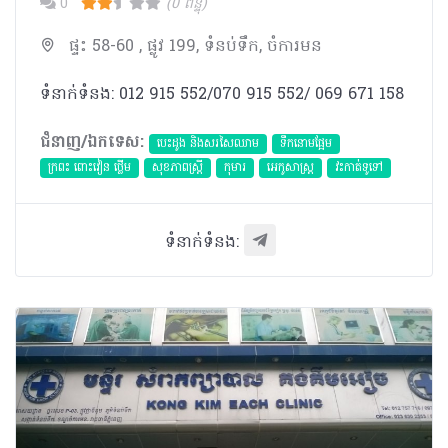
0
(0 ពិន្ទុ)
ផ្ទះ 58-60 , ផ្លូវ 199, ទំនប់ទឹក, ចំការមន
ទំនាក់ទំនង: 012 915 552/070 915 552/ 069 671 158
ជំនាញ/ឯកទេស:
បេះដូង​ និងសរសៃឈាម
ទឹកនោមផ្អែម
ក្រពះ ពោះវៀន ថ្លើម
សុខភាពស្រ្តី
កុមារ
អេកូសាស្រ្ត
វះកាត់ទូទៅ
ទំនាក់ទំនង: