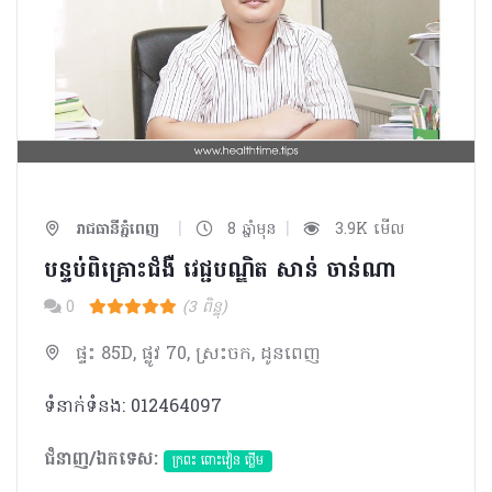
|
|
រាជធានីភ្នំពេញ
8 ឆ្នាំមុន
3.9K មើល
បន្ទប់ពិគ្រោះជំងឺ វេជ្ជបណ្ឌិត សាន់​ ចាន់ណា
0
(3 ពិន្ទុ)
ផ្ទះ 85D, ផ្លូវ 70, ស្រះចក, ដូនពេញ
ទំនាក់ទំនង: 012​46​40​97
ជំនាញ/ឯកទេស:
ក្រពះ ពោះវៀន ថ្លើម