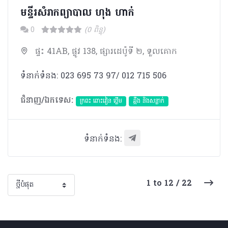
មន្ទីរសំរាកព្យាបាល ហុង ហាក់
0
(0 ពិន្ទុ)
ផ្ទះ 41AB, ផ្លូវ 138, ផ្សារដេប៉ូទី ២, ទួលគោក
ទំនាក់ទំនង: 023 695 73 97/ 012 715 506
ជំនាញ/ឯកទេស:
ក្រពះ ពោះវៀន ថ្លើម
ឆ្អឹង និងសន្លាក់
ទំនាក់ទំនង:
1 to 12 / 22