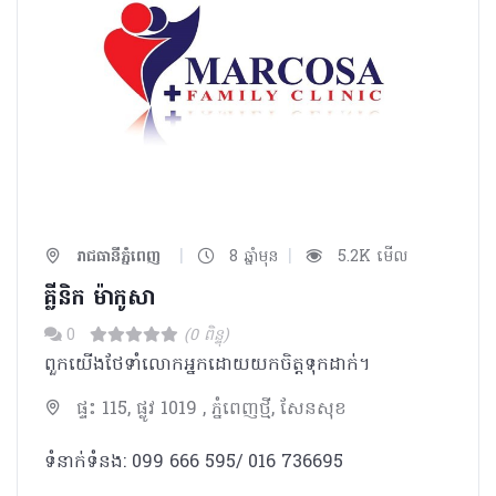
|
|
រាជធានីភ្នំពេញ
8 ឆ្នាំមុន
5.2K មើល
គ្លីនិក ម៉ាកូសា
0
(0 ពិន្ទុ)
ពួកយើងថែទាំលោកអ្នកដោយយកចិត្តទុកដាក់។
ផ្ទះ 115, ផ្លូវ 1019 , ភ្នំពេញថ្មី, សែនសុខ
ទំនាក់ទំនង: 099 666 595/ 016 736695