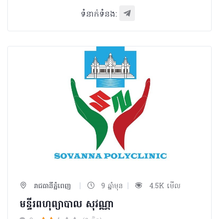
ទំនាក់ទំនង:
|
|
រាជធានីភ្នំពេញ
9 ឆ្នាំមុន
4.5K មើល
មន្ទីរពហុព្យាបាល​ សុវណ្ណា