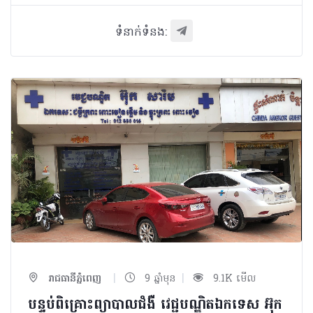
ទំនាក់ទំនង:
|
|
រាជធានីភ្នំពេញ
9 ឆ្នាំមុន
9.1K មើល
បន្ទប់ពិគ្រោះព្យាបាលជំងឺ វេជ្ជបណ្ឌិតឯកទេស អ៊ុក