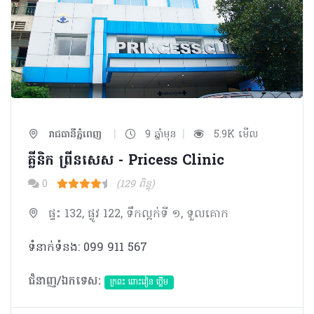
|
|
រាជធានីភ្នំពេញ
9 ឆ្នាំមុន
5.9K មើល
គ្លីនិក ព្រីនសេស - Pricess Clinic
0
(129 ពិន្ទុ)
ផ្ទះ 132, ផ្លូវ 122, ទឹកល្អក់ទី ១, ទួលគោក
ទំនាក់ទំនង: 099 911 567
ជំនាញ/ឯកទេស:
ក្រពះ ពោះវៀន ថ្លើម