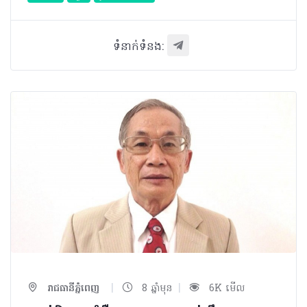
ទំនាក់ទំនង:
|
|
រាជធានីភ្នំពេញ
8 ឆ្នាំមុន
6K មើល