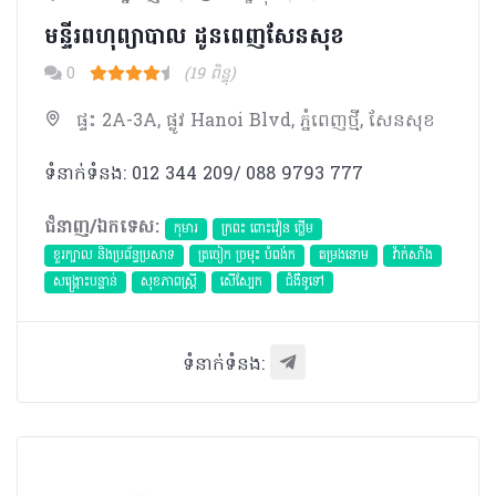
មន្ទីរពហុព្យាបាល ដូនពេញសែនសុខ
0
(19 ពិន្ទុ)
ផ្ទះ 2A-3A, ផ្លូវ Hanoi Blvd, ភ្នំពេញថ្មី, សែនសុខ
ទំនាក់ទំនង: 012 344 209/ 088 9793 777
ជំនាញ/ឯកទេស:
កុមារ
ក្រពះ ពោះវៀន ថ្លើម
ខួរក្បាល និងប្រព័ន្ធប្រសាទ
ត្រចៀក ច្រមុះ បំពង់ក
តម្រងនោម
វ៉ាក់សាំង
សង្គ្រោះបន្ទាន់
សុខភាពស្រ្តី
សើស្បែក
ជំងឺទូទៅ
ទំនាក់ទំនង: