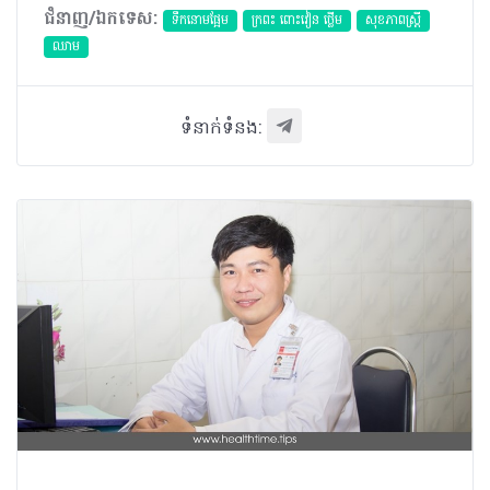
ជំនាញ/ឯកទេស:
ទឹកនោមផ្អែម
ក្រពះ ពោះវៀន ថ្លើម
សុខភាពស្រ្តី
ឈាម
ទំនាក់ទំនង: