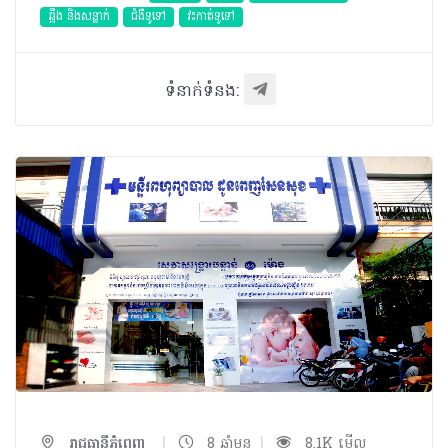
ឆ្អឹង និងសន្លាក់
ជំងឺទូទៅ
វះកាត់ទូទៅ
ទំនាក់ទំនង:
|
|
រាជធានីភ្នំពេញ
8 ឆ្នាំមុន
8.1K មើល