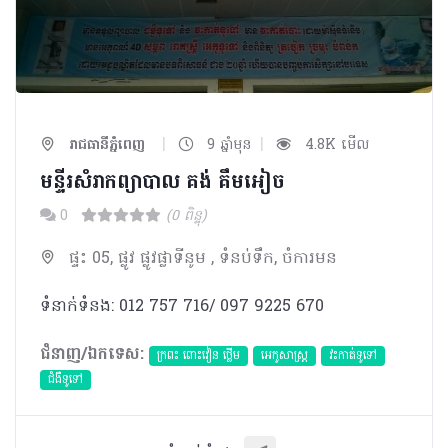
|
|
រាជធានីភ្នំពេញ
9 ឆ្នាំមុន
4.8K មើល
មន្ទីរ​សំរាកព្យាបាល​​ គង់ គឹមអៀច
0
(0 ពិន្ទុ)
ផ្ទះ 05, ផ្លូវ ផ្លូវផ្លាទីនូម , ទំនប់ទឹក, ចំការមន
ទំនាក់ទំនង: 012 757 716/ 097 9225 670
ជំនាញ/ឯកទេស:
ក្រពះ ពោះវៀន ថ្លើម
អេកូសាស្រ្ត
វះកាត់ទូទៅ
ជំងឺទូទៅ