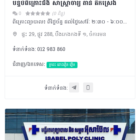
បន្ទប់ពិគ្រោះជំងឺ សាស្រ្តាចារ្យ តាន់ តឹកស្រេង
0
(0 ពិន្ទុ)
ពិគ្រោះព្យាបាល៖ ពីថ្ងៃច័ន្ទ​​ ដល់ថ្ងៃសៅរ៍ៈ ២ៈ៣០ - ៦ៈ០០ ផ្នែកឫសដូងបាត៖ ច័ន្ទ- អង្គារ-សុក្រៈ ៣ៈ០០​-៤ៈ០០
ផ្ទះ 29, ផ្លូវ 288, បឹងកេងកងទី ១, ចំការមន
ទំនាក់ទំនង: 012 983 860
ជំនាញ/ឯកទេស:
ក្រពះ ពោះវៀន ថ្លើម
ទំនាក់ទំនង: