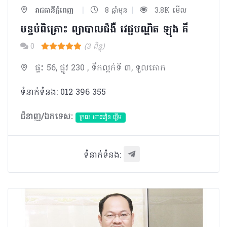
|
|
រាជធានីភ្នំពេញ
8 ឆ្នាំមុន
3.8K មើល
បន្ទប់ពិគ្រោះ ព្យាបាលជំងឺ វេជ្ជបណ្ឌិត ឡុង គី
0
(3 ពិន្ទុ)
ផ្ទះ 56, ផ្លូវ 230 , ទឹកល្អក់ទី ៣, ទួលគោក
ទំនាក់ទំនង: 012 396 355
ជំនាញ/ឯកទេស:
ក្រពះ ពោះវៀន ថ្លើម
ទំនាក់ទំនង: