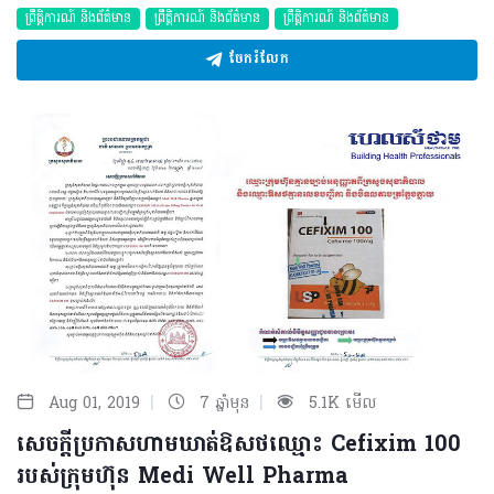
ព្រឹត្តិការណ៍ និងព័ត៌មាន
ព្រឹត្តិការណ៍ និងព័ត៌មាន
ព្រឹត្តិការណ៍ និងព័ត៌មាន
ចែករំលែក
|
|
Aug 01, 2019
7 ឆ្នាំមុន
5.1K មើល
សេចក្តីប្រកាសហាមឃាត់ឱសថឈ្មោះ Cefixim 100
របស់ក្រុមហ៊ុន Medi Well Pharma