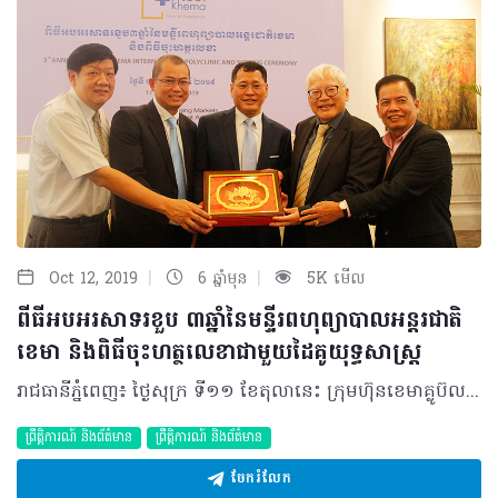
|
|
Oct 12, 2019
6 ឆ្នាំមុន
5K មើល
ពីធីអបអរសាទរខួប ៣ឆ្នាំនៃមន្ទីរពហុព្យាបាលអន្តរជាតិ
ខេមា និងពិធីចុះហត្ថលេខាជាមួយដៃគូយុទ្ធសាស្រ្ត
រាជធានីភ្នំពេញ៖ ថ្ងៃសុក្រ ទី១១ ខែតុលានេះ ក្រុមហ៊ុនខេមាគ្លូប៊ល បានប្រារព្ធពិធីអបអរសាទរសមិទ្ធិផល ៣ឆ្នាំនៃ មន្ទីរពហុព្យាបាលអន្តរជាតិខេមា និងបានប្រកាសពីផែនការពង្រីកអាជីវកម្មរបស់ខ្លួនតាមរយៈការចុះហត្ថលេខាជាផ្លូវការជាមួយនិងដៃគូវិនិយោគថ្មី អុី.អិម.អាយ.អេ (EMIA) ដែលមានមូលដ្ឋាននៅប្រទេសសិង្ហបុរី ក៏ដូចជាដៃគូយុទ្ធសាស្រ្តនៅក្នុងស្រុក និងក្រៅប្រទេសមួយចំនួនទៀតក្នុងគោលដៅពង្រីកគុណភាព និងពង្រីកវិសាលភាពនៃសេវាពិគ្រោះ ស្រាវជ្រាវ វិភាគ ព្យាបាល និងថែទាំសុខភាពនៅក្នុងប្រទេសកម្ពុជា។ បើគិតចាប់ពីចុងឆ្នាំ ២០១៦ មកដល់ពេលនេះគឺមានរយៈពេល ៣ឆ្នាំហើយ ដែល មន្ទីរពហុព្យាបាលអន្តរជាតិខេមា ជាសាខាទី២ មានទីតាំងនៅសង្កាត់បឹងកក់ទី១ ខណ្ឌទួលគោក បានដាក់ឲ្យដំណើរការជាផ្លូវការនិងបានសម្រេចបាននូវសម្មិទ្ធិផលជាច្រើនក្នុងការផ្ដល់សេវាកម្មវេជ្ជសាស្រ្តផ្នែកព្យាបាលរបួសនិងសង្រ្គោះបន្ទាន់ ផ្នែកសម្ភពនិងរោគស្រ្តី ផ្នែកជំងឺកុមារ ផ្នែកជំងឺទូទៅ ជំងឺឆ្លង និងជំងឺមិនឆ្លង (ដូចជាជំងឺទឹកនោមផ្អែម ជំងឺសួត ជំងឺបេះដូងនិងសរសៃឈាម ជំងឺមហារីក) ផ្នែកវះកាត់ ផ្នែកព្យាបាលជំងឺធ្ងន់ ផ្នែកស្ដារនិតិសម្បទាវេជ្ជសាស្រ្ត ផ្នែកពិនិត្យសុខភាព ផ្នែកថែទាំសុខភាពតាមផ្ទះ និងមណ្ឌលធ្វើរោគវិនិច្ឆ័យ ចូលរួមជួយលើកកម្ពស់គុណភាព និងស្ដង់ដាអនុវត្តឲ្យបានកាន់តែខ្ពស់ថែមមួយកម្រិតទៀតក្នុងការផ្ដល់សេវាថែទាំសុខភាពរបស់កម្ពុជាយើង។ លោកវេជ្ជបណ្ឌិត សោម លក្ខិណា និងលោកវេជ្ជបណ្ឌិត អ៊ុំ សុភាព ដែលជាសហស្ថាបនិកនៃ មន្ទីរពហុព្យាបាលអន្តរជាតិខេមា ទាំង ២សាខា បានរំលឹកឡើងវិញថា មន្ទីរពហុព្យាបាលទាំងពីរនេះត្រូវបានបង្កើតឡើងដោយសារតែលោកនិងមិត្តភក្តិមួយចំនួនតែងមានក្ដីស្រមៃចង់ឃើញសេវាថែទាំសុខភាពរបស់កម្ពុជា មានភាពរីកចម្រើន រឹងមាំ មានគុណភាព និងស្ដង់ដាខ្ពស់ដូចនៅក្នុងបណ្ដាប្រទេសមានការអភិវឌ្ឍនៅក្នុងតំបន់ និងក្នុងពិភពលោក។ នាឱកាសជាមួយគ្នានេះផងដែរ មន្ទីរពហុព្យាបាលក៏បានចុះហត្ថលេខាជាមួយដៃគូយុទ្ធសាស្រ្តជាបន្តបន្ទាប់នៅក្រោមសក្ខីភាពរបស់អ្នកដែលបានចូលរួមទាំងអស់។ ដោយនៅក្នុងនោះ លោក ម៉ៅ សាវិន តំណាងប្រចាំនៅកម្ពុជានៃដៃគូវិនិយោគថ្មី អុី.អិម.អាយ.អេ (EMIA) បានធ្វើការគាំទ្រយ៉ាងពេញទំហឹងនូវទស្សនវិស័យរបស់សហស្ថាបនិកក្រុមហ៊ុន ខេមាគ្លូប៊ល ហើយទុនវិនិយោគនេះនឹងជួយជំរុញឲ្យ ក្រុមហ៊ុនខេមាគ្លូប៊ល អាចពង្រីកសាខារបស់ខ្លួនទៅតាមតំបន់យុទ្ធសាស្រ្តថ្មីៗទៀតនៅក្នុងប្រទេសកម្ពុជា។ 2019 រក្សាសិទ្ធិគ្រប់យ៉ាង​ដោយ Healthtime Corporation ចំពោះគ្រប់អត្ថបទដោយគ្មានផ្នែកណាមួយត្រូវបោះពុម្ពផ្សាយចូលប្រព័ន្ធអុីនធឺណែតឧបករណ៍អេឡិចត្រូនិកអាត់ជាសំឡេងឬថតចំលងគ្រប់រូបភាពដោយគ្មានការអនុញ្ញាតឡើយ
ព្រឹត្តិការណ៍ និងព័ត៌មាន
ព្រឹត្តិការណ៍ និងព័ត៌មាន
ចែករំលែក