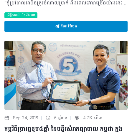
“ខ្ញុំប្រហែលជាមិនត្រូវចំណាយប្រាក់ និងពេលវេលាច្រើនយ៉ាងនេះ ឬត្រូវឈឺ និងពិបាកក្នុងខ្លួនដល់ម្លឹង ឬត្រូវធ្វើឲ្យមនុស្សជាទីស្រឡាញ់បារម្ភដល់ថ្នាក់នេះ ឬសរុបមក អ្វីៗនឹងប្រសើរជាងនេះ ប្រសិនបើខ្ញុំបានដឹងមុនពីបញ្ហាសុខភាពរបស់ខ្ញុំ ឬបានមកជួបគ្រូពេទ្យឲ្យបានលឿនជាងនេះឬតាំងពីមិនទាន់មានរោគសញ្ញាណាមួយតែម្តង” យើងប្រហែលជានឹងស្តាយក្រោយបែបនេះប្រសិនបើយើងចាំរហូតដល់យើងឈឺថ្កាត់ ឬស្ថិតក្នុងសភាពធ្ងន់ធ្ងរទៅហើយទើបទៅជួបជាមួយគ្រូពេទ្យនោះ។ ជាទូទៅ មនុស្សភាគច្រើនមិនបានចាត់ទុកការត្រួតសុខភាពជាប្រចាំជាផ្នែកមួយនៃការរស់នៅឡើយអមជាមួយនឹងការមិនទាន់យល់ច្បាស់ពីអត្ថប្រយោជន៍នៃការពិនិត្យសុខភាពផង យើងកាន់តែកម្រជួបករណីពិនិត្យសុខភាពនៅពេលដែលមិនទាន់ឈឺថ្កាត់ខ្លាំងណាស់ ជាពិសេសចំពោះអ្នកដែលស្ថិតក្នុងវ័យក្មេងនៅឡើយ ឬចន្លោះវ័យ ២០ ទៅ ៣៥ឆ្នាំតែម្តង។ ពិតណាស់ យើងម្នាក់ៗរមែងចង់រីកចម្រើន និងជោគជ័យមិនថាលើការសិក្សា និងអាជីពការងារ មុខរបររកស៊ីជាដើមដើម្បីតាមឲ្យទាន់ការរីកចម្រើននៃសង្គមដែលខ្លួនកំពុងរស់នៅ ដែលជាហេតុធ្វើឲ្យយើងរវល់មមាញឹកជាខ្លាំង និងមើលរំលងនូវបញ្ហាជាច្រើនរួមទាំងបញ្ហាសុខភាពផងដែរជាពិសេសនៅពេលដែលយើងគ្មានការរំខានអ្វីទាំងអស់ពីរោគសញ្ញា។ ម្យ៉ាង បើទោះជាយើងមានពេល ប្រហែលការពិនិត្យ ឬថែទាំសុខភាពមិនបានស្ថិតនៅលើបញ្ជី ឬ checklist របស់យើងដែរ ជំនួសមកវិញយើងនឹងអាចជ្រើសយកការចំណាយពេលលើការកម្សាន្ត ការទំនាក់ទំនងខាងក្រៅ ឬតាមបណ្តាញសង្គមច្រើនជាង។ ជាក់ស្តែង សកម្មភាព ឬទម្លាប់រស់នៅរបស់យើងភាគច្រើន រួមមានការរស់នៅក្នុងមជ្ឈដ្ឋានដែលមិនល្អបរិសុទ្ធ សារធាតុគីមីសារធាតុពុល ឬកខ្វក់ និងជាពិសេសការរស់នៅជាមួយនឹងភាពតានតឹង និងស្ត្រេស ការបរិភោគអាហារមិនសុវត្ថិភាព ការមិនហាត់ប្រាណបានទៀងទាត់ជាដើមហាក់ដូចជាមិនអំណោយផលដល់សុខភាពស្រាប់ទៅហើយ បូករួមជាមួយនឹង ការកើតមានឡើងនៃជំងឺថ្មីៗ និងកាចសាហាវជាច្រើន កត្តាទាំងអស់នេះកាន់តែធ្វើឲ្យយើងបង្កើនការប្រឈមទៅនឹងជំងឺជាច្រើនដោយមិនដឹងខ្លួន។ ដូចនេះ គួរតែដល់ពេលហើយដែលយើងទាំងអស់គ្នា ទាំងចាស់ និងក្មេង បុរស និងស្ត្រី គួរយកចិត្តទុកដាក់លើការតាមដាន និងថែទាំសុខភាព និងបញ្ជូលវាក្នុងកតាព្វកិច្ចដែលត្រូវតែធ្វើដើម្បីខ្លួនឯង និងក្រុមគ្រួសារ។ ប្រសិនបើអ្នកនៅតែមិនទាន់ប្រាកដចិត្ត ខាងក្រោមនេះជាមូលហេតុដែលអ្នកគួរចាប់ផ្តើមពិនិត្យសុខភាពឲ្យបានទៀងទាត់៖ 1. កាត់បន្ថយហានិភ័យនៃជំងឺកាចសាហាវ គួរឲ្យខ្លាចបំផុតនោះគឺ ជំងឺកាចសាហាវ និងរ៉ាំរ៉ៃជាច្រើន មិនបង្ហាញរោគសញ្ញាគួរឲ្យកត់សម្គាល់ណាមួយនៅដំណាក់កាលដំបូងៗឡើយ ដូចនេះមានតែការត្រួតពិនិត្យដោយបច្ចេកទេស និងវិនិច្ឆ័យដោយវេជ្ជបណ្ឌិតទេទើបអាចបញ្ចៀស ឬកាត់បន្ថយហានិភ័យដែលមើលមិនឃើញទាំងនោះបាន។ ដោយឡែក មានជំងឺមួយជាច្រើនផងដែរ ដែលមិនកើតឡើងក្នុងពេលតែយប់ឡើយ តែវាជាលទ្ធផលនៃសកម្មភាព ឬកត្តារស់នៅដែលធ្វើឡើងម្តងហើយម្តងទៀតរយៈពេលជាច្រើនឆ្នាំ ហើយកត្តាទាំងនោះអាចត្រូវបានអ្នកមើលរំលង ប៉ុន្តែអ្នកនឹងអាចរកវាឃើញហើយរកវិធានការបំបាត់វាចោលនៅពេលអ្នកបានពិគ្រោះ និងតាមដានជាមួយនឹងវេជ្ជបណ្ឌិត។ 2. បង្កើនឳកាសក្នុងការព្យាបាលជាសះស្បើយ ការតាមដានសុខភាពទៀងទាត់មិនត្រឹមជួយក្នុងការរកឃើញនូវកត្តាប្រឈមទាន់ពេលវេលា តែវាក៏បង្កើនឳកាសក្នុងការទទួលការព្យាបាលបានឆាប់រហ័ស និងទាន់ពេលវេលាដែលអាចជួយសង្គ្រោះអាយុជីវិតអ្នក ក្នុងករណីរកឃើញជំងឺនៅដំណាក់កាលដំបូងៗផងដែរ។ 3. កាត់បន្ថយការចំណាយ សំដៅដល់ទាំងការចំណាយទាំងពេលវេលា ទាំងថវិការ កម្លាំងកាយ និងកម្លាំងចិត្តដែលអាចនឹងត្រូវកើនលើសពីទ្វេដងប្រសិនបើការរកឃើញជំងឺយឺតពេល ដែលការពិតវាគួរតែត្រូវបានរកឃើញតាំងពីដំបូង ឬសឹងតែតាំងពីយើងអាចទប់ស្កាត់មិនឲ្យវាកើតមានឡើងបាន។ 4. ស្រាយចម្ងល់ និងការព្រួយបារម្ភលើសលប់ សម័យនេះ យើងសឹងតែអាចរក និងសួរគ្រប់យ៉ាងដោយគ្រាន់តែមានប្រព័ន្ធអុីនធឺណែត វាលឿន និងសម្បូរបែប ក៏ប៉ុន្តែវាក៏អាចធ្វើអ្នកកាន់តែភ័យខ្លាចនិងបារម្ភ ជាមួយនឹងលទ្ធផលជាច្រើនទៅវិញ។ ជាមួយនឹងចម្លើយជាច្រើន តើមួយណាជាចម្លើយរបស់យើងទៅ? នៅតែការទៅជួបពិគ្រោះផ្ទាល់ជាមួយគ្រូពេទ្យទើបយើងអាចបានចម្លើយ និងដឹងថាតើយើងត្រូវការដំណោះស្រាយឬទេ? ឬដំណោះស្រាយបែបណា? 5. ទទួលបានដំបូន្មានមិនត្រឹមតែទាក់ទងនឹងជំងឺ តែក៏រួមទាំងការរស់នៅផងដែរ នេះហើយជាមូលហេតុសាមញ្ញមួយដែលការទៅជួបជាពិគ្រោះជាមួយនឹងវេជ្ជបណ្ឌិតធ្វើឲ្យយើងចំណេញ។ ក្រៅពីស្រាយចម្ងល់ឬដោះស្រាយបញ្ហាសុខភាពហើយ យើងនៅអាចទទួលបានដំបូន្មានល្អៗ និងអាចទុកចិត្តបាន ជាពិសេសគឺត្រូវនឹងស្ថានភាពរបស់យើងផ្ទាល់ផងដែរ(ឧ គីឡូ មុខរបរ ជំងឺប្រចាំកាយ ប្រវត្តិគ្រួសារ ជាដើម) មិនថាទាក់ទងនឹងការឡើងទម្ងន់ ការស្រកទម្ងន់ ការពិបាកគេង ការបរិភោគ ឬធ្វើលំហាត់ប្រាណ ការប្រើប្រាស់ឳសថជាដើម។ ដំបូន្មានផ្ទាល់ខ្លួនបែបនេះជាគុណតម្លៃដែលយើងមិនអាចរកបានទេតាមរយៈការអានអត្ថបទ ឬមើលវីដេអូអប់រំជារួម ឬស្វែងរកតាមអ៊ីនធឺណែត។ សរុបមក វាពិតជាមិនលឿនពេកទេ ក្នុងការតាមដានសុខភាព តាំងពីយើងនៅមានសុខភាពល្អ តែវាមានតែធ្វើឲ្យយើងចំណេញទាំងពេលបច្ចុប្បន្ន និងទៅអនាគត។ ប្រសិនបើអ្នកចង់ចាប់ផ្តើមទម្លាប់នឹងការទទួលការពិនិត្យសុខភាព កុំភ្លេចចូលរួមនៅក្នុងកម្មវិធី ទេសចរណ៍សុខភាពHealthtime Check-up Tour ដែលមានផ្តល់នូវការពិនិត្យសុខភាពបឋមចល័តដោយឥតគិតថ្លៃ ព្រមទាំងសកម្មភាពសុខភាពជាច្រើនទៀត។ ដើម្បីទទួលបានដំណឹងអំពីកម្មវិធីនៅលើកក្រោយ សូមតាមដាននៅលើទំព័រហ្វេសប៊ុក Healthogo, by Healthtime កម្មវិធីបន្ទាប់នៅថ្ងៃទី ១៤ ខែតុលា ឆ្នាំ ២០១៩៖ ទេសចរណ៍សុខភាព Healthtime Check-up Tour "Going Back to School" 2019 រក្សាសិទ្ធិគ្រប់យ៉ាង​ដោយ Healthtime Corporation ចំពោះគ្រប់អត្ថបទដោយគ្មានផ្នែកណាមួយត្រូវបោះពុម្ពផ្សាយចូលប្រព័ន្ធអុីនធឺណែតឧបករណ៍អេឡិចត្រូនិកអាត់ជាសំឡេងឬថតចំលងគ្រប់រូបភាពដោយគ្មានការអនុញ្ញាតឡើយ
ព្រឹត្តិការណ៍ និងព័ត៌មាន
ចែករំលែក
|
|
Sep 24, 2019
6 ឆ្នាំមុន
4.7K មើល
កម្មវិធីប្រារព្ធខួប៥ឆ្នាំ នៃមន្ទីរសំរាកព្យាបាល កម្ពុជា ក្នុង