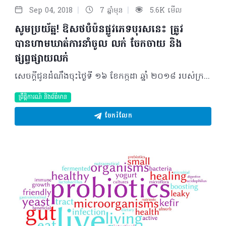
|
|
Sep 04, 2018
7 ឆ្នាំមុន
5.6K មើល
សូមប្រយ័ត្ន! ឱសថបំប៉នផ្លូវភេទបុរសនេះ ត្រូវ
បានហាមឃាត់ការនាំចូល លក់ ចែកចាយ និង
ផ្សព្វផ្សាយលក់
សេចក្តីជូនដំណឹងចុះថ្ងៃទី ១៦ ខែកក្កដា ឆ្នាំ ២០១៨ របស់ក្រសួងសុខាភិបាលនៃព្រះរាជាណាចក្រកម្ពុជា សូមជម្រាបជូនដល់សាធារណជនទាំងអស់ឲ្យបានជ្រាបថា៖ យោងតាមការពិនិត្យឃើញលើបណ្តាញសង្គមហ្វេសប៊ុក (Facebook) រៀងរាល់ថ្ងៃ មានគណនីហ្វេសប៊ុកចំនួន ៨ គឺ ១- បុរសពិត ២- ក្រុមចេក ៣- Srey DaDa Online Shop ៤- Mrr Ly ៥- Oun Tii Ta OnlineShop ៦-Bopha 1 Online Shop ៧- Srey Thom Online Shop ៨- Vannak Love កំពុងផ្សព្វផ្សាយលក់ផលិតផលឱសថបំប៉នផ្លូវភេទបុរសឈ្មោះ FORCE មួយកំប៉ុងមាន ៩០គ្រាប់នាំចូលពីប្រទេសបារាំង។ ផលិតផលឱសថបំប៉នផ្លូវភេទបុរសឈ្មោះ FORCE នេះពុំបានត្រួតពិនិត្យគុណភាពពុំបានចុះបញ្ជិកា និងគ្មានច្បាប់អនុញ្ញាតពីក្រសួងសុខាភិបាលឡើយ។ គណនីហ្វេសប៊ុកខាងលើបានផ្សព្វផ្សាយគ្មានមូលដ្ឋានវិទ្យាសាស្រ្តត្រឹមត្រូវនូវឱសថបំប៉នសុខភាព FORCE ដោយភូតកុហក និងបំផ្លើសហួសពីការពិតមានដូចជា ធ្វើឲ្យប្រដាប់ភេទបុរសធំជាងមុន រឹងជាងមុន ជំនួយដល់ក្រលៀន ក្រពេញប្រូស្តាត អាចជួយព្យាបាលអ្នកដែលមានបញ្ហាទឹកនោមផ្អែម ទឹកនោមប្រៃ លើសឈាម និងបញ្ហាក្រពះ ។ល។ ដើម្បីចៀសវាងការខាតបង់ប្រាក់កាស និងប៉ះពាល់ដល់សុខភាព ឬឈានដល់បាត់បង់អាយុជីវិត (ដោយសារការគាំងបេះដូង) របស់អ្នកប្រើប្រាស់ ក្រសួងសុខាភិបាលសូមជូនដំណឹងដល់បងប្អូនប្រជាពលរដ្ឋទាំងអស់ត្រូវឈប់ប្រើប្រាស់ផលិតផលឱសថបំប៉នផ្លូវភេទបុរស ជាពិសេសឱសថបំប៉នផ្លូវភេទបុរសឈ្មោះ FORCE ដោយផលិតផលនេះពុំបានត្រួតពិនិត្យគុណភាពគ្មានចុះបញ្ជិកា គ្មានក្រុមហ៊ុនស្របច្បាប់ និងគ្មានការអនុញ្ញាតឲ្យផ្សព្វផ្សាយពីក្រសួងសុខាភិបាលឡើយ។ ដូច្នេះ ក្រសួងសុខាភិបាលតម្រូវឲ្យម្ចាស់គណនីហ្វេសប៊ុកទាំងអស់ខាងលើនេះត្រូវបញ្ឈប់ការនាំចូល ផ្សព្វផ្សាយ លក់ ឬចែកចាយឱសថបំប៉នផ្លូវភេទបុរសឈ្មោះ FORCE ខុសច្បាប់នេះជាបន្ទាន់។ ក្រសួងសុខាភិបាលនឹងមានវិធានការតឹងរឹងទៅតាមផ្លូវច្បាប់ចំពោះម្ចាស់គណនីហ្វេសប៊ុកណាឬជនណា ដែលបាន ឬបន្ត នាំចូល ផ្សព្វផ្សាយលក់ ឬចែកចាយឱសថបំប៉នផ្លូវភេទបុរសឈ្មោះFORCE នេះស្របតាមច្បាប់ស្តីពីច្បាប់វិសោធនកម្មច្បាប់ស្តីពីការគ្រប់គ្រងឱសថជាធរមាន។ ក្នុងករណីបងប្អូនប្រជាពលរដ្ឋបានជួបប្រទះឃើញជនណាកំពុងប្រើប្រាស់ លក់ ចែកចាយ ផលិតផលឱសថបំប៉នសុខភាពផ្លូវភេទបុរសឈ្មោះ FORCE គ្មានការអនុញ្ញាតពីក្រសួងសុខាភិបាលខាងលើ សូមបងប្អូនប្រញាប់ផ្តល់ព័ត៌មាន ឬត្រូវការព័ត៌មានបន្ថែមពី នាយកដ្ឋានឱសថ ចំណីអាហារ បរិក្ខារពេទ្យ និងគ្រឿងសម្អាង។ សូមទំនាក់ទំនងតាមរយៈលេខទូរស័ព្ទ ០១១ ៥៧៤ ៧៨៧ ០៩៥ ៣៥៩ ៣៩៩ ០១២ ៩៨៣ ៣៣៤ ០១២ ៨៩២ ០២២ ។ ©2018 រក្សាសិទ្ធិគ្រប់យ៉ាង​ដោយ Healthtime Corporation ចំពោះគ្រប់អត្ថបទដោយគ្មានផ្នែកណាមួយត្រូវបោះពុម្ពផ្សាយចូល ប្រព័ន្ធអ៊ីនធឺណែតឧបករណ៍អេឡិចត្រូនិកអាត់ជាសំឡេងឬថតចំលងគ្រប់រូបភាពដោយគ្មានការអនុញ្ញាតឡើយ
ព្រឹត្តិការណ៍ និងព័ត៌មាន
ចែករំលែក