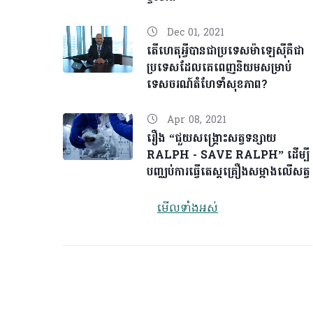
Dec 01, 2021
តើហេតុអ្វីបានជាប្រទេសម៉ាឡេស៊ីគឺជា
ប្រទេសដែលគេពេញនិយមសម្រាប់
ទេសចរណ៍តំហែទាំសុខភាព?
Apr 08, 2021
រឿង “ជួយសង្គ្រោះសត្វទន្សាយ
RALPH - SAVE RALPH” ដើម្បី
បញ្ឈប់ការធ្វើតេស្តគ្រឿងសម្អាងលើសត្វ
មើលទាំងអស់