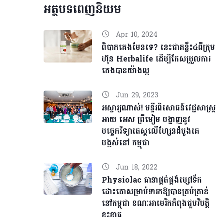
អត្ថបទពេញនិយម
Apr 10, 2024
ពិបាកគេងមែនទេ? នេះជាគន្លឹះ៤ពីក្រុម
ហ៊ុន Herbalife ដើម្បីកែសម្រួលការ
គេងបានយ៉ាងល្អ
Jun 29, 2023
អស្ចារ្យណាស់! មន្ទីរពិសោធន៍វេជ្ជសាស្ត្រ
អាយ អេស ព្រីមៀម បង្ហាញនូវ
បច្ចេកវិទ្យាតេស្តលើហ្សែនដំបូងគេ
បង្អស់នៅ កម្ពុជា
Jun 18, 2022
Physiolac ធានាផ្គត់ផ្គង់ម្សៅទឹក
ដោះគោសម្រាប់ទារកឱ្យបានគ្រប់គ្រាន់
នៅកម្ពុជា ខណៈអាមេរិកកំពុងជួបវិបត្តិ
ខ្វះខាត