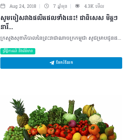
|
|
Aug 24, 2018
7 ឆ្នាំមុន
4.3K មើល
សូមចៀសវាងផលិតផលទាំងនេះ! ជាពិសេស មិត្តៗ
នារី...
ក្រសួងសុខាភិបាលនៃព្រះរាជាណាចក្រកម្ពុជា សូជម្រាបជូនដលសាធារណជនទាំងអស់ឲ្យបានជ្រាបថា៖ យោងតាមការពិនិត្យឃើញលើបណ្តាញសង្គមហ្វេសប៊ុក (Facebook) រៀងរាល់ថ្ងៃ មានគណនីចំនួនបីឈ្មោះ ១-White Skin House ២-White Skin House II ៣-Gluta White Skin House បានកំពុងផ្សព្វផ្សាយផលិតផលបំប៉នសុខភាព ឬឱសថបំប៉នសុខភាព និងគ្រឿងសម្អាង គ្មានក្រុមហ៊ុននាំចូលត្រឹមត្រូវ គ្មានចុះបញ្ជិកា គ្មានការត្រួតពិនិត្យ និងគ្មានច្បាប់អនុញ្ញាតឲ្យផ្សព្វផ្សាយពីក្រសួងសុខាភិបាលឡើយ ហើយគណនីខាងលើនេះបានផ្សព្វផ្សាយអួតអាង បំផ្លើសហួសពីការពិត ដូចជាជួយបង្រួមសាច់ដុំទ្វារមាសឲ្យតឹងណែន បណ្តឹងដើមទ្រូងឲ្យមូលក្លំស្អាត ជាដើម។ ដើម្បីចៀសវាងការខាតបង់ប្រាក់កាស ប៉ះពាល់ដល់សុខភាពឬឈានដល់ការបាត់បង់អាយុជីវិត (ស្លាប់ដោយសារការហូរឈាមតាមទ្វារមាស ឬកើតមហារីកសុដន់) របស់អ្នកប្រើប្រាស់ទៀតនោះ ក្រសួងសុខាភិបាលសង្ឃឹមថាសាធារណជនទាំងអស់ឈប់ប្រើប្រាស់ឈប់ជឿតាមការឃោសនាអកុសលបោកប្រាស់ភូតកុហក បំផ្លើសពីការពិតបែបអនាធិបតេយ្យ និងជួយផ្សព្វផ្សាយបន្តឲ្យប្រជាពលរដ្ឋដទៃឈប់ទិញ ឬប្រើប្រាស់ផលិតផលទាំងនេះតាមរយៈគណនីខាងលើនេះ។ ម្ចាស់គណនីឈ្មោះ White Skin House, White Skin House II និង Gluta White Skin House ត្រូវបញ្ឈប់ការផ្សព្វផ្សាយលក់ ឬចែកចាយ ផលិតផលបំប៉នសុខភាព ឬឱសថបំប៉នសុខភាព និងគ្រឿងសម្អាងជាបន្ទាន់។ ក្រសួងសុខាភិបាលនឹងមានវិធានការតឹងរឹងទៅតាមផ្លូវច្បាប់ចំពោះម្ចាស់គណនីឈ្មោះ White Skin House, White Skin House II និង Gluta White Skin House ដែលនាំចូល លក់ ឬចែកចាយ និងផ្សព្វផ្សាយផលិតផលបំប៉នសុខភាព ឬឱសថបំប៉នសុខភាព និងគ្រឿងសម្អាង គ្មានច្បាប់អនុញ្ញាតខាងលើនេះ ទៅតាមច្បាប់ស្តីពីច្បាប់វិសោធនកម្មច្បាប់ស្តីពីការគ្រប់គ្រងឱសថជាធរមាន។ ក្នុងករណីបងប្អូនប្រជាពលរដ្ឋបានជួបប្រទះឃើញជនណាកំពុងប្រើប្រាស់ លក់ ចែកចាយផលិតផលបំប៉នសុខភាព ឬឱសថបំប៉នសុខភាព និងគ្រឿងសម្អាង គ្មានការអនុញ្ញាតពីក្រសួងសុខាភិបាលរបស់គណនីខាងលើនេះសូមបងប្អូនប្រញាប់ផ្តល់ព័ត៌មានឬត្រូវការព័ត៌មានបន្ថែមពីនាយកដ្ឋាន ឱសថ ចំណីអាហារបរិក្ខារពេទ្យ និងគ្រឿងសម្អាង ។ សូមទំនាក់ទំនងតាមរយៈលេខទូរស័ព្ទ៖ ០១១ ៥៧៤ ៧៨៧, ០៩៥ ៣៥៩ ៣៩៩, ០១២ ៩៨៣ ៣៣៤, ០១២ ៨៩២ ០២២។ ©2018 រក្សាសិទ្ធិគ្រប់យ៉ាង​ដោយ Healthtime Corporation ចំពោះគ្រប់អត្ថបទដោយគ្មានផ្នែកណាមួយត្រូវបោះពុម្ពផ្សាយចូល ប្រព័ន្ធអ៊ីនធឺណែតឧបករណ៍អេឡិចត្រូនិកអាត់ជាសំឡេងឬថតចំលងគ្រប់រូបភាពដោយគ្មានការអនុញ្ញាតឡើយ
ព្រឹត្តិការណ៍ និងព័ត៌មាន
ចែករំលែក