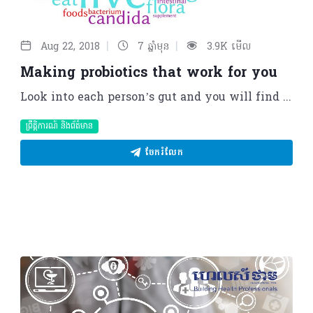
|
|
Aug 22, 2018
7 ឆ្នាំមុន
3.9K មើល
Making probiotics that work for you
Look into each person’s gut and you will find an ecosystem of microorganisms that plays an important role in their physical and mental health. Healthy ecosystems protect people from pathogens, digest food and produce vitamins to keep them well, while abnormal ones have been linked to infectious, inflammatory and allergic diseases. While some scientists believe that consuming food with specific types of microorganisms could help to improve health and combat diseases, the exact effect of eating such foods, called probiotics, is likely to depend on the composition of microorganisms that already live in the person’s gut. This complex interplay among the microorganisms, probiotics and health is why Dr Bejit Ideas, president of the Japanese Society of Anti-Ageing Nutrition, and Associate Professor Lee Yuan Kun, from the National University of Singapore Yong Loo Lin School of Medicine’s Department of Microbiology and Immunology, have taken different routes to unlocking its mysteries. For several years, Dr Ideas has studied the gut ecosystems, also called microbiota, of centenarians in Okinawa to find out how they differ from those other people. Japan has the highest life expectancy of any country, and Okinawa has one of the highest proportions of centenarians by population in the world: about 50 per 100,000 people. Prof Lee, on the other hand, has focused on understanding the interactions between probiotics and people’s microbiota. To this end, his research has included leading a study of more than 100 people to examine the impact of consuming a probiotic product containing Lactobacillus casei, a bacterium believed to help prevent and treat digestive problems. At this year’s Vitafoods Asia 2018 conference, which will take place on Sept 11 and 12 at Singapore’s Marina Bay Sands Expo and Convention Centre, both scientists will deliver talks on their work. The annual conference is the only dedicated event that covers nutraceuticals – a term used to describe food or beverage products that may help to prevent or treat diseases – from ingredient to shelf. Alongside the conference, some 300 global suppliers will exhibit at the Vitafoods Asia exhibition, which features ingredients manufacturers such as AtoGen for probiotics, and BeRM INTERNATIONAL the manufacturer of Probiotics EF-2001. Learning from the elderly Dr Idea’s talk is titled “How The Microbiota Make-up Of Centenarians Can Lead To New Healthy Ageing Solutions”. He said of his research: “By reverse-engineering the perfect ageing of healthy centenarians, we could adjust future nutritional products to deliver similar microorganisms that will allow people to live and age in better health.” Already, he has found that the Okinawan centenarians’ microbiota contains an alpha-type bacterium, called Akkermansia muciniphila, that produces acetate, a short chain fatty acid that can promote the reduction of fat storage. “We can ferment soybeans to replicate such acetate and give that to people instead of the bacterium itself, which may not survive in the gut. This way, you get a higher chance of success that the people will get the benefits of the bacterium,” he explained. To help create more effective nutritional products, Dr Ideas developed a human-like bio-fermentation process that replicates the human body’s parameters, including temperature. He said: “We can mimic the human body and ferment fruits and plants, selected based on their microbiota profile, to produce metabolites that match those produced by centenarians.” He continued: “So far, we have obtained many molecules, including hundreds of metabolites, that we standardised with an automated high performance liquid chromatography system. When it comes to imparting health benefits, bio-fermented metabolites are also better than non-fermented molecules because they are more viable and synergised.” Personalising probiotics Prof Lee, on his part, will deliver a talk titled “Developing Customised Probiotic Products For Asian Phenotypes and Lifestyles”. He said: “Such customisation is necessary because the choice and effectiveness of probiotic products would depend on the person’s diet, health and living conditions.” In his study, for example, he found that the composition of the subjects’ gut microbiota changed after they consumed the probiotic containing Lactobacillus casei, but the changes also differed among the people who had dissimilar microbiota at the start of the study. Since scientific and clinical evidence has shown that diet plays a major role in shaping people’s gut microbiota, the customisation of probiotic products should take into account differences in diet, he said. He noted: “People who live in Asia have very different dietary habits and live in very different conditions compared to people who live in Europe or the United States. Even within Asia itself, there are many variations in diet and living conditions. People who live in the north of India, for example, have different diets from people who live in the south of the country.” “For this reason, probiotic products should be customised based on dietary habit, health, living conditions and desired effect, rather than geography. For instance, Bacteroides and Bifidobacterium bacteria help to prevent infectious diseases and mental dysfunction, while Lactobacillus bacteria in general reduces lactose intolerance,” he said. Visit vitafoodsasia.com to hear or read more about Dr Ideas work from this Podcast, Blog and article. -END- About Vitafoods Asia Vitafoods Asia is part of Informa Exhibitions’ Global Health & Nutrition Network (GHNN), which brings together a portfolio of events, digital media and publishing for marketers, manufacturers and formulators of nutrition and dietary supplements, healthy foods/beverages and personal care products. GHNN’s events include Vitafoods Europe, Vitafoods Asia, SupplySide West and SupplySide East. Natural Products INSIDER is the global media brand covering healthy ingredients and finished applications. Vitafoods Insights offers online content and a series of topic-specific digital magazines that bring highlights of the Vitafoods events to a global audience. SupplySide West & Vitafoods Global Storefronts offers a new online environment where ingredient buyers and product developers can find and connect with the suppliers and solutions they need, all year long. For more information, visit www.informaglobalhealth.com. Informa’s Global Exhibitions Division organises transaction-oriented exhibitions and trade shows, which provide buyers and sellers across different industries and communities with a powerful platform to meet face-to-face, build relationships and conduct business. Informa has a portfolio of more than 150 exhibitions, serving a number of core verticals, including Health & Nutrition, Beauty, Property & Construction and Pop Culture.
ព្រឹត្តិការណ៍ និងព័ត៌មាន
ចែករំលែក