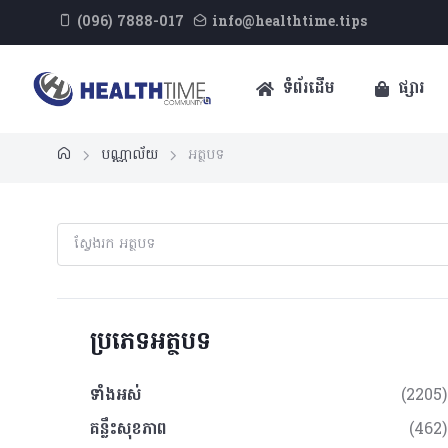
(096) 7888-017
info@healthtime.tips
ទំព័រដើម
ផ្សារ
បណ្ណាល័យ
អត្ថបទ
ប្រភេទអត្ថបទ
ទាំងអស់
(2205)
គន្លឹះសុខភាព
(462)