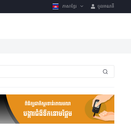
ភាសាខ្មែរ
ចូលគណនី