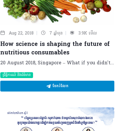
|
|
Aug 22, 2018
7 ឆ្នាំមុន
3.9K មើល
How science is shaping the future of
nutritious consumables
20 August 2018, Singapore – What if you didn't have to diet or take supplements? What if you could trust that what you consume is designed to keep you in optimum health instead? Well, that’s almost a reality. Ironically, it’s our propensity for a sedentary lifestyle and fast food that’s helping to drive demand for healthier products to consume, and thus a bourgeoning research industry in support of nutritious foods and ingredients, beverages, dietary supplements, nutricosmetics and personal care. At the upcoming Vitafoods Asia exhibition, you can see exactly how the food, supplement, beauty and pharmaceutical industries are being transformed by innovators and scientists who are working to deliver optimal health in what you consume. The exhibition is a full-service look into the nutraceuticals industry, from its key ingredients, to contract manufacturing and labelling to services & equipment and branded finished products. Along with what is being offered commercially, there’s much opportunity to discover what is also in development. For example, how modern medicine is being sourced and developed from natural ingredients. Bringing innovation and invention to the forefront Vitafoods Asia brings together manufacturers at the forefront of innovation and invention in the industry to meet and discuss their product development challenges. Visitors that attend Vitafoods Asia can meet and source from suppliers of the very latest products hitting the market. White-label and private-label products ready for market products are a quick and cost-effective way to access and take advantage of rapid market growth. Product demand is driven by consumers becoming increasingly aware of preventive medicines and the positive link between diet and disease prevention. Modor Intelligence reports that collectively, Japan and increasingly China, India, Australia, Korea, Thailand and Vietnam, are growing the nutraceuticals market in Asia-Pacific by 7.5% year on year. In 2018, Grand View Research reported that the global nutraceutical market could be valued at $578.23 billion by the year 2025. To take advantage of this market opportunity, distributors, retailers and manufacturers can discover and source high-quality, innovative dietary supplements and functional food and beverages all under one roof at Vitafoods Asia. At Vitafoods Asia you can source and taste the latest innovative products that help improve health, wellbeing, physical and mental health, from energy drinks to meal replacement bars, chewable supplements to effervescent tablets and everything in-between. Bespoke Manufacturing and Private Labelling The exhibition is an easy place to source white-label and private-label products that are ready for market. Such products are a quick and cost-effective way to access and take advantage of rapid market growth. Moreover, buyers can meet with manufacturers that create bespoke products. Whether it's a new extract, vitamin, mineral or protein, energy bar, isotonic sports drink or enriched gummies, buyers can source for manufacturers to develop new products specific to their needs. Similarly, if you need help with technical manufacturing processes or to deal with ever-increasing regulatory complexities, you will be able to schedule one-on-one consultation sessions with specialists in various fields at the Industry Advice Zone to discuss regulatory advice, market access information and strategies, and marketing and innovation profiling. Discover a wide-range of service and equipment providers are dedicated to the nutraceutical industry and help brands to develop products that deliver optimal nutrition. Shaping nutrition for optimal sports performance An example of a growing market is that demand for sports nutrition is rising as comprehension improves as to the value of nutrition among athletes and gym professionals. This is especially true of markets in China, India and Italy. Today, functional foods and beverages that contain ingredients such proteins, vitamins, amino acids and omega-3 fatty acids to help attain peak performance are readily available. Along with these ingredients, minerals and herbs are being used in functional beverages to help keep blood sugar levels at optimal levels is another fast-emerging market. Cosimo Palumbo, the Marketing Director for IDENA S.p.A., says that they continue participate in Vitafoods Asia because, “although we have been participating since the very first few editions, lately we’ve found that the show has grown both in number and quality of exhibitors, visitors, and scientific program. We expect the same high quality also this year and onward.” “This year, IDENA is leveraging the New Products Zone at Vitafoods Asia to launch two new products. Firstly, VazguardTM, a Bergamot Phytosome®, which uses a highly standardized bergamot polyphenols fraction that is formulated to optimize the biological absorption of bergamot polyphenols. VazguardTM is safe and effective for the reduction of cardiovascular risk by modulating total cholesterol (tChol), low-density Lipoproteins (LDL), high-density Lipoproteins (HDL), tryglicerides (TG) and blood glucose. The other product is QuercefitTM, a new natural boost for sports nutrition. Generally, there is poor availability of quercetin, and so we are offering quercetin with the Phytosome® delivery system, which helps to improve plasmatic levels of this natural botanical active. This was proven in a pharmacokinetic study in humans. At Vitafoods Asia, we will put forward the clinical data available that demonstrates evidence of activity in conditions characterized by an abnormal oxidative stress like intensive training, improving an athlete’s performance and aiding in recovery.” Ingredient innovations that are driving the future of the industry are featured in production demonstration display areas and new functional food and drinks can be sampled at the Tasting Centre. The world’s most impactful brands are represented The world’s most notable developers of food and beverages are represented at the Vitafoods Asia exhibition, for example, DuPont Nutrition & Health, who manufacture emulsifiers and sweeteners, probiotics, cultures and food protection ingredients; protein solutions; systems and texturants; specialty hydrocolloids; pharma excipients. Dr. Li Yongjing, Regional President, Asia, DuPont Nutrition & Health, says “DuPont Nutrition & Health is a world leader in applying market-driven science and innovation. This year, we want to place products with health-enhancing benefits and solutions backed by groundbreaking science at the heart of our presence at Vitafoods Asia. DuPont will demonstrate excellence in demand-driven health ingredients solutions. We are also committed to sharing the research behind and we will demonstrate how our science can be translated into successful ingredient formulations and product launches at our hospitality suite. We welcome everyone to visit us at the DuPont Hospitality Suite, Angsana 3A & 3B, where our team of industry experts will be present to help turn market challenges into business opportunities.” Registration is now open to Vitafoods Asia. Connect with over 5,500 visitors from 60 countries and explore the more than 300 exhibitors of key ingredients, branded, finished goods, medicines, nutricosmetics, personal care and animal nutrition. - END - About Vitafoods Asia Vitafoods Asia is part of Informa Exhibitions’ Global Health & Nutrition Network (GHNN), which brings together a portfolio of events, digital media and publishing for marketers, manufacturers and formulators of nutrition and dietary supplements, healthy foods/beverages and personal care products. GHNN’s events include Vitafoods Europe, Vitafoods Asia, SupplySide West and SupplySide East. Natural Products INSIDER is the global media brand covering healthy ingredients and finished applications. Vitafoods Insights offers online content and a series of topic-specific digital magazines that bring highlights of the Vitafoods events to a global audience. SupplySide West & Vitafoods Global Storefronts offers a new online environment where ingredient buyers and product developers can find and connect with the suppliers and solutions they need, all year long. For more information, visit www.informaglobalhealth.com. Informa’s Global Exhibitions Division organises transaction-oriented exhibitions and trade shows, which provide buyers and sellers across different industries and communities with a powerful platform to meet face-to-face, build relationships and conduct business. Informa has a portfolio of more than 150 exhibitions, serving a number of core verticals, including Health & Nutrition, Beauty, Property & Construction and Pop Culture.
ព្រឹត្តិការណ៍ និងព័ត៌មាន
ចែករំលែក