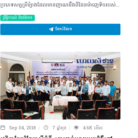
ប្រភេទសត្វត្រីម៉្យាងដែលមានញាណដឹងពីដែនម៉ាញេទិចរបស់ផែនដី ប្រហែលជាអាចមានតួនាទីយ៉ាងសំខាន់ជួយរុករកពីដំណើរការរបស់ខួរក្បាលមនុស្ស និងដំណើរការខុសប្រក្រតីរបស់ប្រព័ន្ធសរសៃប្រសាទនៃអ្នកជំងឺចុះខ្សោយការចងចាំ ឬ Parkinson នេះបើយោងតាមការសិក្សាចុះថ្ងៃទី១៤ សីហា ២០១៨ ពីសាកលវិទ្យាល័យ Michigan State ។ អ្នកវិទ្យាសាស្រ្តនៅសាកលវិទ្យាល័យ Michigan State ជាអ្នកដំបូងគេដែលបានរកឃើញហ្សែននៅក្នុងប្រភេទត្រីម៉្យាងដែលមានខ្លួនថ្លាដូចកញ្ចក់(Glass catfish) មានឈ្មោះថា Electromagnetic-perceptive gene ឬ EPG ដែលជាហ្សែនអាចឆ្លើយតបទៅនឹងរលកម៉ាញេទិច។ ការសិក្សានេះ ស្ថិតនៅក្រោមការគាំទ្រពីសំណាក់រដ្ឋាភិបាល ដែលបានផ្សព្វផ្សាយតាមរបាយការណ៍វិទ្យាសាស្រ្តដោយបានបង្ហាញពីឥទ្ធិពលដ៏អស្ចារ្យមួយសម្រាប់ប្រើប្រាស់ក្នុងការព្យាបាលលើមនុស្ស និងអាចជាជំនួយដល់អ្នកជំងឺដែលកំពុងរងគ្រោះពីអាការៈញ័របណ្តាលមកពីជំងឺចុះខ្សោយការចងចាំ (Parkinson) និងជំងឺប្រកាច់ (Seizures)។ “ពួកយើងបានរកឃើញនូវវិធីសាស្រ្តសុវត្ថិភាពដែលអាចធ្វើឲ្យហ្សែនមានសកម្មភាព នៅពេលបានចាក់បញ្ចូលទៅក្នុងកោសិកាខួរក្បាលរបស់សត្វកណ្តុរដើម្បីសង្កេតមើលពីចលនាអវយវៈរបស់វា ដែលសកម្មភាពនេះអាចនឹងកើតមានឡើងស្រដៀងគ្នាផងដែរនៅក្នុងរាងកាយរបស់មនុស្ស” នេះជាការលើកឡើងរបស់អ្នកដឹកនាំការនិពន្ធ Galit Pelled ដែលជាសាស្រ្តាចារ្យផ្នែកជីវវេជ្ជសាស្រ្តនៅវិទ្យាស្ថាន MSU។ សព្វថ្ងៃការព្យាបាលតាមបែប Deep Brain Stimulation ទៅលើអាការៈញ័ររបស់ជំងឺ Parkinson ជាដំណើរការដែលបង្កហានិភ័យខ្ពស់តាមរយៈការវះកាត់លើលលាដ៍ក្បាលដើម្បីបំពាក់ប្រព័ន្ធអេឡិចត្រូត នាំឲ្យមានការខូចខាតដល់ប្រព័ន្ធសរសៃប្រសាទ ដោយឡែក ការសិក្សាខាងលើជាសញ្ញាបង្ហាញថា អាការៈញ័រនៃអ្នកជំងឺ Parkinson ប្រហែលជាអាចត្រូវបានប្រើប្រាស់ហ្សែនដើម្បីចាក់បញ្ចូលទៅក្នុងកោសិកាពិសេសនៅក្នុងខួរក្បាល ដែលអនុញ្ញាតឲ្យម៉ាញេទិចអាចបញ្ចេញនូវរលកអេឡិចត្រូម៉ាញេទិច ធ្វើឲ្យហ្សែនមានសកម្មភាពអាចគ្រប់គ្រងស្ថានភាពញ័ររបស់អ្នកជំងឺបាន។ ការព្យាបាលប្រភេទនេះមិនត្រឹមតែអាចធ្វើឡើងលើខួរក្បាលប៉ុណ្ណោះទេ តែវាក៏អាចមានប្រសិទ្ធភាពចំពោះផ្នែកដទៃទៀតនៃសារពាង្គកាយផ្សេងដូចជា ជំងឺពាក់ព័ន្ធនឹងបេះដូងជាដើម បើទោះបីមេកានិកនៃហ្សែនប្រភេទនេះនៅមិនទាន់ដឹងច្បាស់នៅឡើយ ប៉ុន្តែវានឹងក្លាយជាការបើកទំព័រថ្មីមួយសម្រាប់វិធីសាស្រ្តក្នុងការព្យាបាលជាច្រើន នៅពេលអ្វីៗត្រូវបានសិក្សាស្វែងយល់បានជាក់លាក់។ ប្រភពយោង៖ https://www.sciencedaily.com/releases/2018/08/180814140515.htm ©2018 រក្សាសិទ្ធិគ្រប់យ៉ាង​ដោយ Healthtime Corporation ចំពោះគ្រប់អត្ថបទដោយគ្មានផ្នែកណាមួយត្រូវបោះពុម្ពផ្សាយចូល ប្រព័ន្ធអ៊ីនធឺណែតឧបករណ៍អេឡិចត្រូនិកអាត់ជាសំឡេងឬថតចំលងគ្រប់រូបភាពដោយគ្មានការអនុញ្ញាតឡើយ
ព្រឹត្តិការណ៍ និងព័ត៌មាន
ចែករំលែក
|
|
Sep 04, 2018
7 ឆ្នាំមុន
4.6K មើល